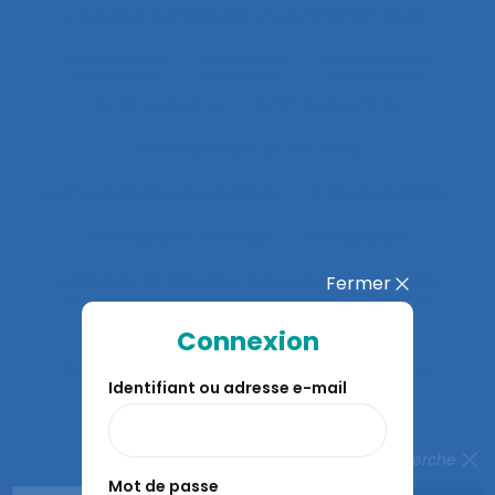
Analyses statistiques et psychométriques
Ancienneté
Anesthésie
Annotations
Anthropocène
Anthropocentré
Anthropologie de l’activité
Anthropologie économique
Anthropométrie
Anthropotechnologie
Anticipation
Anticiper et détecter les erreurs
Anxiété
Fermer
Apports méthodologiques
Connexion
Appréciation des risques
Appréhension
Identifiant ou adresse e-mail
Apprentis
Apprentissage
Apprentissage du geste
Fermer la recherche
Mot de passe