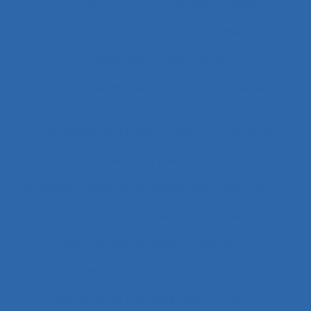
Automation
Automatique humaine
Automatisation
Automatismes
Automobile
Autonomie
Autonomie dans le travail et contrôle de
l’acteur
Autopoïèse organisationnelle
Autoroute
Auxiliaires de puériculture
Auxiliaires médicaux en anesthésie-réanimation
Avalanche
Avenir
Banque
Banque électronique
Bâtiment
Bâtiment travaux publics
Bâtiments et travaux publics
Bénin