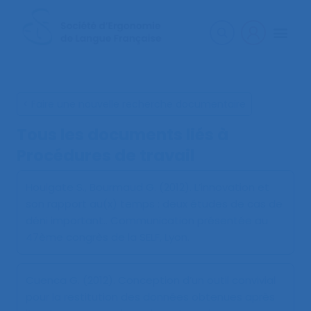
< Faire une nouvelle recherche documentaire
Tous les documents liés à
Procédures de travail
Houlgate S., Bourmaud G. (2012).
L’innovation et
son rapport au(x) temps : deux études de cas de
déni important.
. Communication présentée au
47ème congrès de la SELF, Lyon.
Cuenca G. (2012).
Conception d’un outil convivial
pour la restitution des données obtenues après