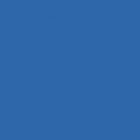
51.2 Education, training and safety programmes
63.1 Modélisation et simulation
63.5.2 Job analysis and skills analysis
8.4 Présentation et format de l'information
Abattoirs
Absence maladie
Absentéisme
Académique
Accélérateurs
Acceptabilité
Acceptabilité d’un produit
Acceptation
Acceptation située
Acceptation technologique
Accessibilité
Accident
Accident de Three-Mile Island
Accident de trajet
Accident du travail