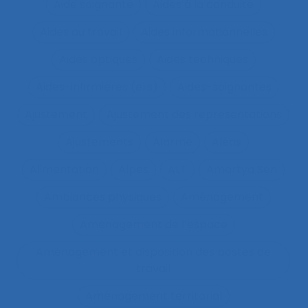
Aide soignante
Aides à la conduite
Aides au travail
Aides informationnelles
Aides optiques
Aides techniques
Aides-infirmières (ers)
Aides-soignantes
Ajustement
Ajustement des représentations
Ajustements
Alarme
Aléas
Alimentation
Alpes
ALT
Amartya Sen
Ambiances physiques
Aménagement
Aménagement de l’espace
Aménagement et disposition des postes de
travail
Aménagement territorial