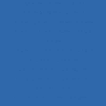
Asymétries
Atelier collaboratif
Atteintes à la santé et au collectif
Attentes implicites
Attentes individuelles
Attention
Attention visuelle
Attitude
Attitudes
Attitudes au travail et satisfaction au travail
Attractivité
Authenticité
Auto-confrontation
Auto-diagnostic
Auto-diagnostic SST
Auto-estimation
Autoconfrontation
Autoconfrontation croisée
Autogestion