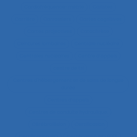
Cardiofréquence-mètrie
Caristes
Carrière
Carrossiers
Cartes cognitives
Cartes projectives
Catachrèse
Ceintures lombaires
Centrale nucléaire
Centrales nucléaires
Centre d’appels
centre de tri
Centres d'hébergement et de soins de longue
durée
Centres d’appels
Centres de conduite hydraulique.
Cérébrolésion
Certification
Certification ISO
Certification ISO 9001