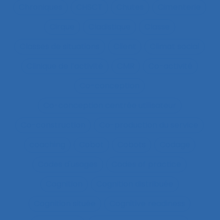
Chroniques
CHSCT
Chutes
Cimenterie
Cirque
Cladistique
Classe
Classes de situations
Client
Climat social
Clinique de l’activité
CMR
Co-activité
Co-conception
Co-conception centrée utilisateur
Co-construction
Co-production du service
coaching
Cobot
Cobots
Codage
Codes d'usages
Codes of practice
Cognition
Cognition distribuée
Cognition située
Cognitive readiness