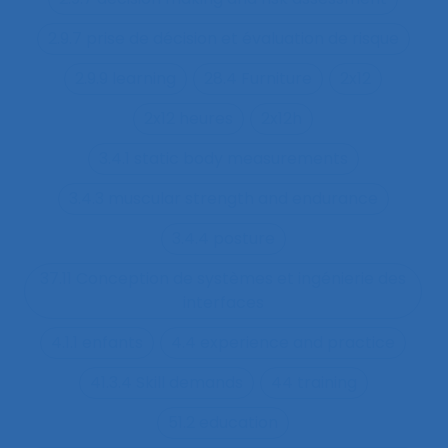
2.9.7 prise de décision et évaluation de risque
2.9.9 learning
28.4 Furniture
2x12
2x12 heures
2x12h
3.4.1 static body measurements
3.4.3 muscular strength and endurance
3.4.4 posture
37.11 Conception de systèmes et ingénierie des
interfaces
4.1.1 enfants
4.4 experience and practice
41.3.4 Skill demands
44 training
51.2 education