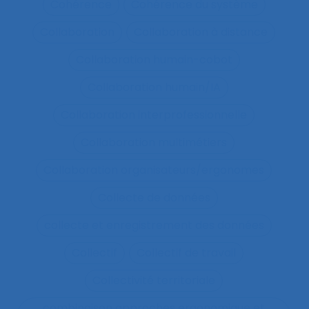
Cohérence
Cohérence du système
Collaboration
Collaboration à distance
Collaboration humain-cobot
Collaboration humain/IA
Collaboration interprofessionnelle
Collaboration multimétiers
Collaboration organisateurs/ergonomes
Collecte de données
collecte et enregistrement des données
Collectif
Collectif de travail
Collectivité territoriale
combinaison approches ergonomique et