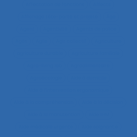
Affectation de fonctions
Affects
Affichage tête-porté et projeté
Âge
Agent
Agentivité
Agents de police
Agés
Agile
Agir collectif
Agriculture
agriculture durable
Agriculture familiale
Agro-living lab
Agroalimentaire
Agroécologie
Aide à domicile
Aide à l’intervention ergonomique
Aide à la compréhension
Aide à la décision
Aide à la manutention
Aide IHM
Aide médicale urgente
Aide soignant.e