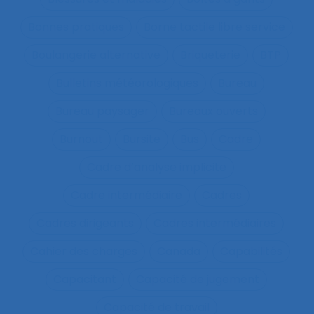
Bonnes pratiques
Borne tactile libre service
Boulangerie alternative
Briqueterie
BTP
Bulletins météorologiques
Bureau
Bureau paysager
Bureaux ouverts
Burnout
Bursite
Bus
Cadre
Cadre d’analyse implicite
Cadre intermédiaire
Cadres
Cadres dirigeants
Cadres intermédiaires
Cahier des charges
Canada
Capabilités
Capacitant
Capacité de jugement
Capacité de travail