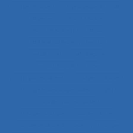
Charge Physique
Charge physique du travail
Chargement
Chariot élévateur
Chariots élévateurs
Chatbot
Chaufferie nucléaire
Checklists
Chef de projet
Chefs d’équipe
Chemical hazards
Chimie
Chirurgical equipment
Chirurgie cardiaque
Chirurgie endoscopique (vidéochirurgie)
Chirurgie laparoscopique
Chirurgie robotique
Choix de matériel
Choix des situations à analyser
Chronique