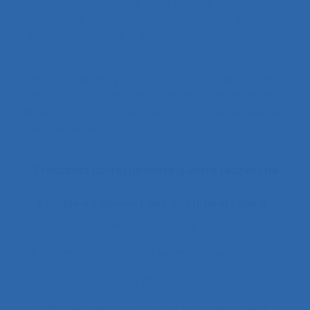
l’analyse ergonomique dans des usines
récupérées
. Communication présentée au
47ème congrès de la SELF, Lyon.
Neyns V., Karsenty L. (2013).
Quel est l’impact réel
des indicateurs de performance ? Une revue de la
littérature
. Communication présentée au 48ème
congrès de la SELF, Paris.
3 résultats correspondent à votre recherche
Il existe également des documents liés à :
"le produit vivant"
11.1 Comparaison entre les modes de dialogue
2.11.3 attention
2.9.7 decision making and risk assessment