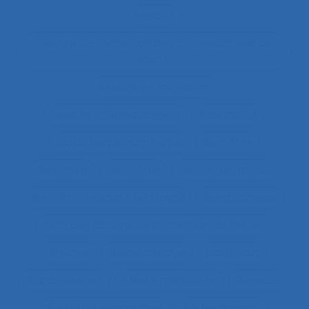
Besoins
Besoins de formation des professionnels de
santé
Besoins en formation
Besoins informationnels
Biais intuitif
Bibliothèque numérique
Bien être
Bien faire
Bien-être
Bien-être animal
Bien-être et santé au travail
Bientraitance
Bilan des actions de protection du métier
Binôme
Biomécanique
black-out
Blanchisseries
Blessé médullaire
Blessure
Blessures et maladies
Boîtes à gants