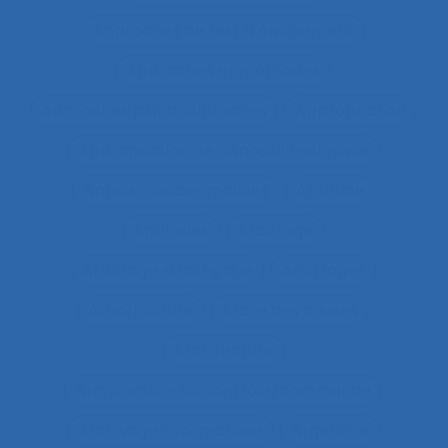
Approches de test d’équipement
Approches et méthodes
Approches pluridisciplinaires
Appropriation
Appropriation de dispositif technique
Appuis-coudes mobiles
Aptitude
Aptitudes
Arbitrage
Arbitrage stratégique
Arbitrages
Arboriculture
Arbre des causes
Architecture
Architecture du contrôle/commande
Archivage informatique
Argentine