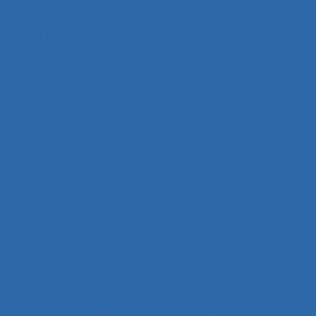
interfaces
4.1.1 enfants
4.4 experience and practice
41.3.4 Skill demands
44 training
51.2 education
51.2 Education, training and safety programmes
63.1 Modélisation et simulation
63.5.2 Job analysis and skills analysis
8.4 Présentation et format de l'information
Abattoirs
Absence maladie
Absentéisme
Académique
Accélérateurs
Acceptabilité
Acceptabilité d’un produit
Acceptation