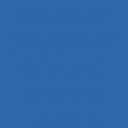
Bilan des actions de protection du métier
Binôme
Biomécanique
black-out
Blanchisseries
Blessé médullaire
Blessure
Blessures et maladies
Boîtes à gants
Bonnes pratiques
Borne tactile libre service
Boulangerie alternative
Briqueterie
BTP
Bulletins météorologiques
Bureau
Bureau paysager
Bureaux ouverts
Burnout
Bursite
Bus
Cadre
Cadre d’analyse implicite
Cadre intermédiaire
Cadres