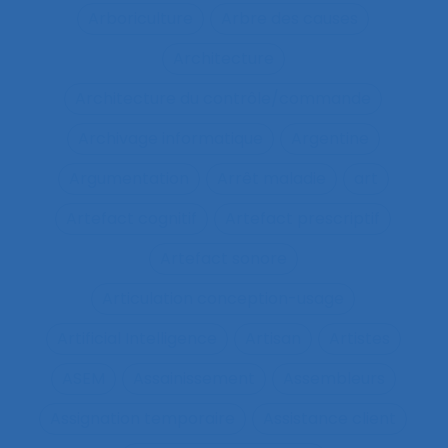
Arboriculture
Arbre des causes
Architecture
Architecture du contrôle/commande
Archivage informatique
Argentine
Argumentation
Arrêt maladie
art
Artefact cognitif
Artefact prescriptif
Artefact sonore
Articulation conception-usage
Artificial Intelligence
Artisan
Artistes
ASEM
Assainissement
Assembleurs
Assignation temporaire
Assistance client