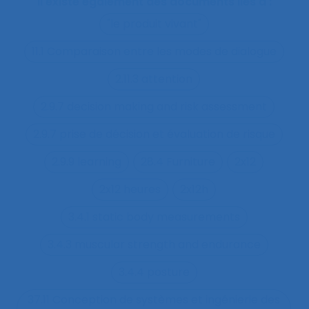
Il existe également des documents liés à :
"le produit vivant"
11.1 Comparaison entre les modes de dialogue
2.11.3 attention
2.9.7 decision making and risk assessment
2.9.7 prise de décision et évaluation de risque
2.9.9 learning
28.4 Furniture
2x12
2x12 heures
2x12h
3.4.1 static body measurements
3.4.3 muscular strength and endurance
3.4.4 posture
37.11 Conception de systèmes et ingénierie des