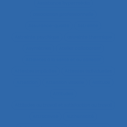
Assistance hypermédia
association professionnelle
Assurance-qualité
Astreinte
Astreinte psychique
astreinte thermique
Asymétries
Atelier collaboratif
Atteintes à la santé et au collectif
Attentes implicites
Attentes individuelles
Attention
Attention visuelle
Attitude
Attitudes
Attitudes au travail et satisfaction au travail
Attractivité
Authenticité