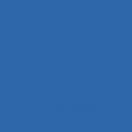
Chirurgie endoscopique (vidéochirurgie)
Chirurgie laparoscopique
Chirurgie robotique
Choix de matériel
Choix des situations à analyser
Chronique
Chroniques
CHSCT
Chutes
Cimenterie
Cirque
Cladistique
Classe
Classes de situations
Client
Climat social
Clinique de l’activité
CMR
Co-activité
Co-conception
Co-conception centrée utilisateur
Co-construction
Co-production du service