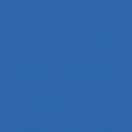
Aide à l’intervention ergonomique
Aide à la compréhension
Aide à la décision
Aide à la manutention
Aide IHM
Aide médicale urgente
Aide soignant.e
Aide soignante
Aides à la conduite
Aides au travail
Aides informationnelles
Aides optiques
Aides techniques
Aides-infirmières (ers)
Aides-soignantes
Ajustement
Ajustement des représentations
Ajustements
Alarme
Aléas
Alimentation
Alpes
ALT
Amartya Sen
Ambiances physiques
Aménagement