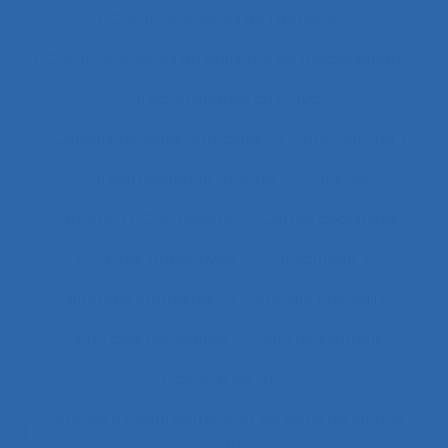
Caractéristiques de l’activité
Caractéristiques du système de modélisation
Caractéristiques du travail
Caractéristiques humaines
Card-sorting
Cardiofréquence-mètrie
Caristes
Carrière
Carrossiers
Cartes cognitives
Cartes projectives
Catachrèse
Ceintures lombaires
Centrale nucléaire
Centrales nucléaires
Centre d’appels
centre de tri
Centres d'hébergement et de soins de longue
durée