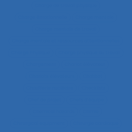
Charge de travail physique
Charge émotionnelle
Charge mentale
Charge mentale de travail
Charge mentale et ressources attentionnelles
Charge Physique
Charge physique du travail
Chargement
Chariot élévateur
Chariots élévateurs
Chatbot
Chaufferie nucléaire
Checklists
Chef de projet
Chefs d’équipe
Chemical hazards
Chimie
Chirurgical equipment
Chirurgie cardiaque