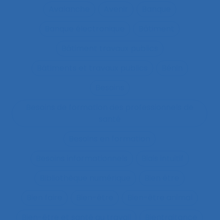
Avalanche
Avenir
Banque
Banque électronique
Bâtiment
Bâtiment travaux publics
Bâtiments et travaux publics
Bénin
Besoins
Besoins de formation des professionnels de
santé
Besoins en formation
Besoins informationnels
Biais intuitif
Bibliothèque numérique
Bien être
Bien faire
Bien-être
Bien-être animal
Bien-être et santé au travail
Bientraitance