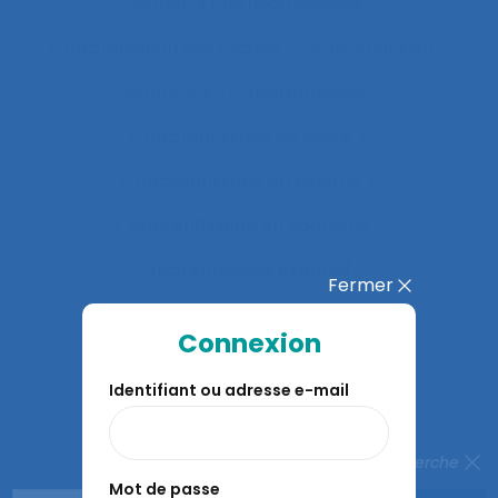
Apports méthodologiques
Appréciation des risques
Appréhension
Apprentis
Apprentissage
Apprentissage du geste
Apprentissage en binôme
Apprentissage en contexte
Apprentissage expansif
Fermer
Apprentissage interactif
Connexion
Apprentissage organisationnel
Identifiant ou adresse e-mail
Apprentissage situé
Apprentissages organisationnels
Fermer la recherche
Mot de passe
Apprentissages sociaux