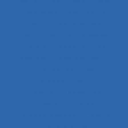
coaching
Cobot
Cobots
Codage
Codes d'usages
Codes of practice
Cognition
Cognition distribuée
Cognition située
Cognitive readiness
Cohérence
Cohérence du système
Collaboration
Collaboration à distance
Collaboration humain-cobot
Collaboration humain/IA
Collaboration interprofessionnelle
Collaboration multimétiers
Collaboration organisateurs/ergonomes
Collecte de données