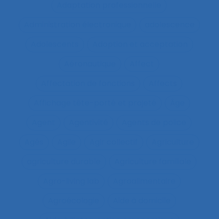
Adaptation professionnelle
Administration électronique
adolescence
Adolescents
Adoption et acceptation
Aéronautique
Affect
Affectation de fonctions
Affects
Affichage tête-porté et projeté
Âge
Agent
Agentivité
Agents de police
Agés
Agile
Agir collectif
Agriculture
agriculture durable
Agriculture familiale
Agro-living lab
Agroalimentaire
Agroécologie
Aide à domicile