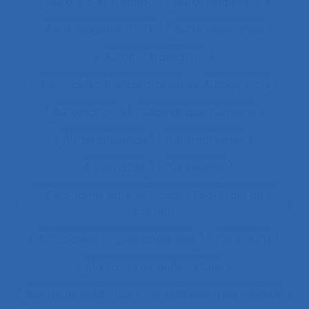
Auto-confrontation
Auto-diagnostic
Auto-diagnostic SST
Auto-estimation
Autoconfrontation
Autoconfrontation croisée
Autogestion
Automation
Automatique humaine
Automatisation
Automatismes
Automobile
Autonomie
Autonomie dans le travail et contrôle de
l’acteur
Autopoïèse organisationnelle
Autoroute
Auxiliaires de puériculture
Auxiliaires médicaux en anesthésie-réanimation