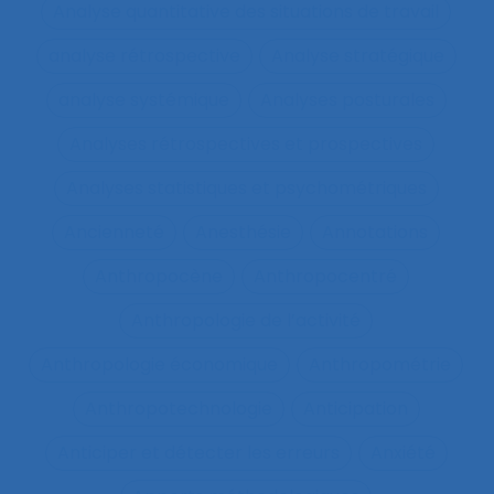
Analyse quantitative des situations de travail
analyse rétrospective
Analyse stratégique
analyse systémique
Analyses posturales
Analyses rétrospectives et prospectives
Analyses statistiques et psychométriques
Ancienneté
Anesthésie
Annotations
Anthropocène
Anthropocentré
Anthropologie de l’activité
Anthropologie économique
Anthropométrie
Anthropotechnologie
Anticipation
Anticiper et détecter les erreurs
Anxiété