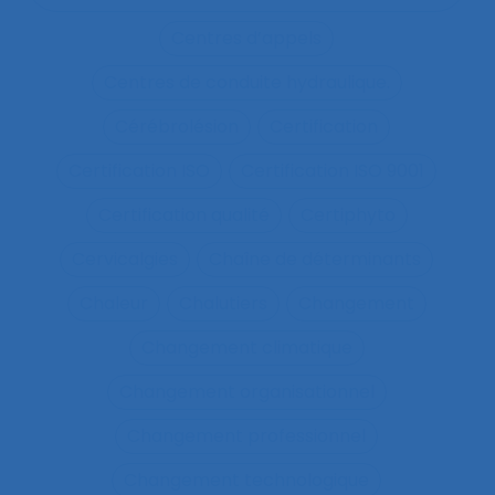
Centres d’appels
Centres de conduite hydraulique.
Cérébrolésion
Certification
Certification ISO
Certification ISO 9001
Certification qualité
Certiphyto
Cervicalgies
Chaîne de déterminants
Chaleur
Chalutiers
Changement
Changement climatique
Changement organisationnel
Changement professionnel
Changement technologique