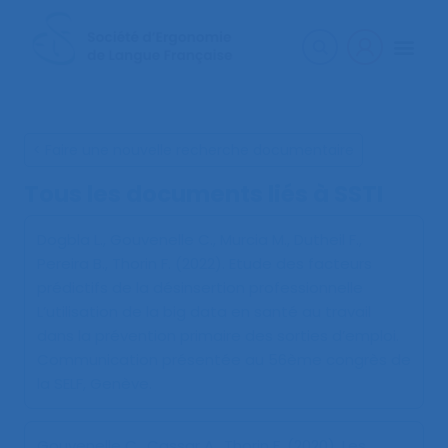
< Faire une nouvelle recherche documentaire
Tous les documents liés à
SSTI
Dogbla L., Gouvenelle C., Murcia M., Dutheil F.,
Pereira B., Thorin F. (2022).
Etude des facteurs
prédictifs de la désinsertion professionnelle
L’utilisation de la big data en santé au travail
dans la prévention primaire des sorties d’emploi
.
Communication présentée au 56ème congrès de
la SELF, Genève.
Gouvenelle C., Cassar A., Thorin F. (2020).
Les