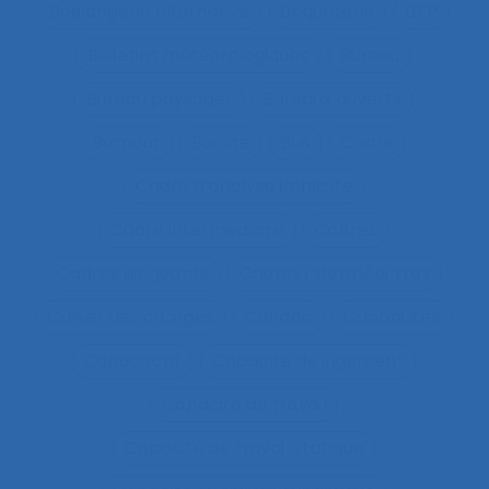
Boulangerie alternative
Briqueterie
BTP
Bulletins météorologiques
Bureau
Bureau paysager
Bureaux ouverts
Burnout
Bursite
Bus
Cadre
Cadre d’analyse implicite
Cadre intermédiaire
Cadres
Cadres dirigeants
Cadres intermédiaires
Cahier des charges
Canada
Capabilités
Capacitant
Capacité de jugement
Capacité de travail
Capacité de travail statique