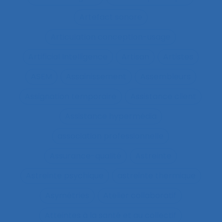
Artefact sonore
Articulation conception-usage
Artificial Intelligence
Artisan
Artistes
ASEM
Assainissement
Assembleurs
Assignation temporaire
Assistance client
Assistance hypermédia
association professionnelle
Assurance-qualité
Astreinte
Astreinte psychique
astreinte thermique
Asymétries
Atelier collaboratif
Atteintes à la santé et au collectif