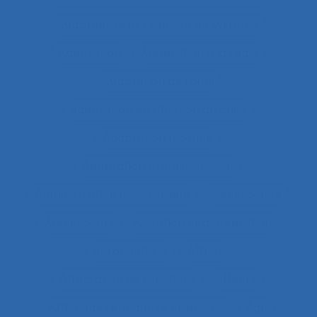
Adaptabilité et flexibilité du système
Adaptation
Adaptation à la règle
Adaptation de l’outil
adaptation en situation de crise
Adaptation motrice
Adaptation professionnelle
Administration électronique
adolescence
Adolescents
Adoption et acceptation
Aéronautique
Affect
Affectation de fonctions
Affects
Affichage tête-porté et projeté
Âge