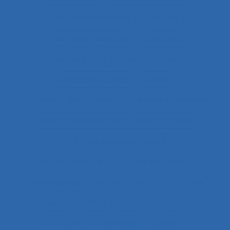
Chariots élévateurs
Chatbot
Chaufferie nucléaire
Checklists
Chef de projet
Chefs d’équipe
Chemical hazards
Chimie
Chirurgical equipment
Chirurgie cardiaque
Chirurgie endoscopique (vidéochirurgie)
Chirurgie laparoscopique
Chirurgie robotique
Choix de matériel
Choix des situations à analyser
Chronique
Chroniques
CHSCT
Chutes
Cimenterie
Cirque
Cladistique
Classe