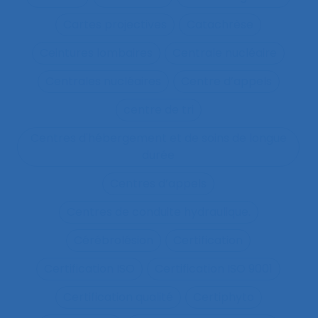
Cartes projectives
Catachrèse
Ceintures lombaires
Centrale nucléaire
Centrales nucléaires
Centre d’appels
centre de tri
Centres d'hébergement et de soins de longue
durée
Centres d’appels
Centres de conduite hydraulique.
Cérébrolésion
Certification
Certification ISO
Certification ISO 9001
Certification qualité
Certiphyto