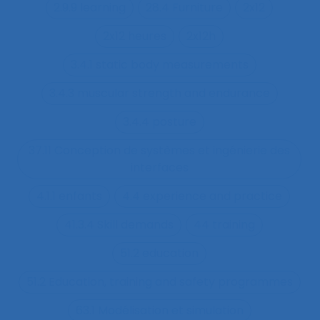
2.9.9 learning
28.4 Furniture
2x12
2x12 heures
2x12h
3.4.1 static body measurements
3.4.3 muscular strength and endurance
3.4.4 posture
37.11 Conception de systèmes et ingénierie des
interfaces
4.1.1 enfants
4.4 experience and practice
41.3.4 Skill demands
44 training
51.2 education
51.2 Education, training and safety programmes
63.1 Modélisation et simulation