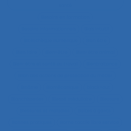
santé
Besoins en formation
Besoins informationnels
Biais intuitif
Bibliothèque numérique
Bien être
Bien faire
Bien-être
Bien-être animal
Bien-être et santé au travail
Bientraitance
Bilan des actions de protection du métier
Binôme
Biomécanique
black-out
Blanchisseries
Blessé médullaire
Blessure
Blessures et maladies
Boîtes à gants
Bonnes pratiques
Borne tactile libre service