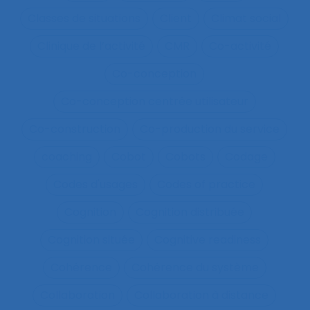
Classes de situations
Client
Climat social
Clinique de l’activité
CMR
Co-activité
Co-conception
Co-conception centrée utilisateur
Co-construction
Co-production du service
coaching
Cobot
Cobots
Codage
Codes d'usages
Codes of practice
Cognition
Cognition distribuée
Cognition située
Cognitive readiness
Cohérence
Cohérence du système
Collaboration
Collaboration à distance