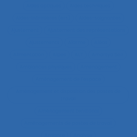
Aides optiques
Aides techniques
Aides-infirmières (ers)
Aides-soignantes
Ajustement
Ajustement des représentations
Ajustements
Alarme
Aléas
Alimentation
Alpes
ALT
Amartya Sen
Ambiances physiques
Aménagement
Aménagement de l’espace
Aménagement et disposition des postes de
travail
Aménagement territorial
Aménagements de postes de travail
Amiante
Analyse