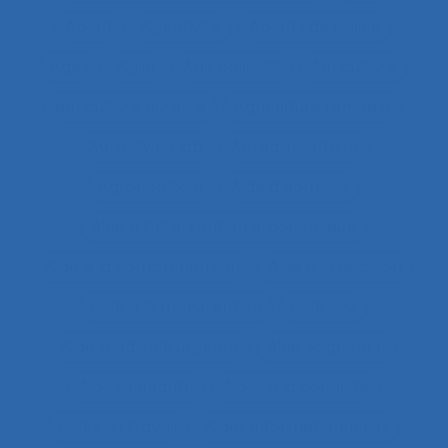
Agent
Agentivité
Agents de police
Agés
Agile
Agir collectif
Agriculture
agriculture durable
Agriculture familiale
Agro-living lab
Agroalimentaire
Agroécologie
Aide à domicile
Aide à l’intervention ergonomique
Aide à la compréhension
Aide à la décision
Aide à la manutention
Aide IHM
Aide médicale urgente
Aide soignant.e
Aide soignante
Aides à la conduite
Aides au travail
Aides informationnelles