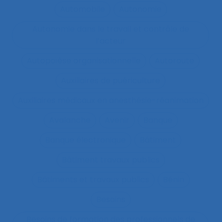
Automobile
Autonomie
Autonomie dans le travail et contrôle de
l’acteur
Autopoïèse organisationnelle
Autoroute
Auxiliaires de puériculture
Auxiliaires médicaux en anesthésie-réanimation
Avalanche
Avenir
Banque
Banque électronique
Bâtiment
Bâtiment travaux publics
Bâtiments et travaux publics
Bénin
Besoins
Besoins de formation des professionnels de