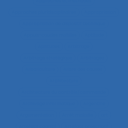
Approches et méthodes
Approches pluridisciplinaires
Appropriation
Appropriation de dispositif technique
Appuis-coudes mobiles
Aptitude
Aptitudes
Arbitrage
Arbitrage stratégique
Arbitrages
Arboriculture
Arbre des causes
Architecture
Architecture du contrôle/commande
Archivage informatique
Argentine
Argumentation
Arrêt maladie
art
Artefact cognitif
Artefact prescriptif