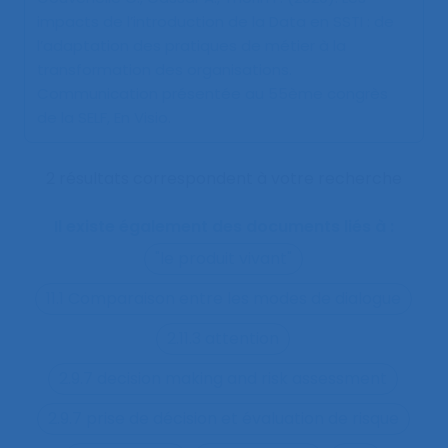
impacts de l’introduction de la Data en SSTI : de
l’adaptation des pratiques de métier à la
transformation des organisations
.
Communication présentée au 55ème congrès
de la SELF, En Visio.
2 résultats correspondent à votre recherche
Il existe également des documents liés à :
"le produit vivant"
11.1 Comparaison entre les modes de dialogue
2.11.3 attention
2.9.7 decision making and risk assessment
2.9.7 prise de décision et évaluation de risque