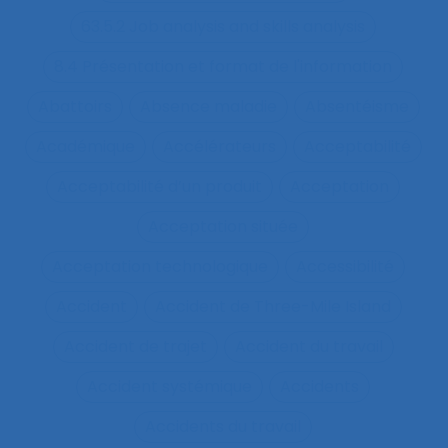
63.5.2 Job analysis and skills analysis
8.4 Présentation et format de l'information
Abattoirs
Absence maladie
Absentéisme
Académique
Accélérateurs
Acceptabilité
Acceptabilité d’un produit
Acceptation
Acceptation située
Acceptation technologique
Accessibilité
Accident
Accident de Three-Mile Island
Accident de trajet
Accident du travail
Accident systémique
Accidents
Accidents du travail