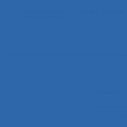
La SELF
Actualités
< Faire une nouvelle recherche documentaire
Tous les documents liés à
Commun
Jolly C., Goutille F. (2025).
Systèmes de travail complex
ergotoxicologie
. Communication présentée au 58ème co
1 résultats c
Il existe ég
"le produit vivant"
11.1 Compara
2.9.7 decisi