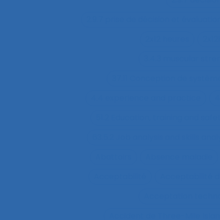
2.9.7 prise de décision et évaluatio
2x12 heures
2x12
3.4.3 muscular str
37.11 Conception de système
4.4 experience and practice
4
51.2 Education, training and sa
63.5.2 Job analysis and skills anal
Abattoirs
Absence maladie
Acceptabilité
Acceptabilité d
Acceptation techn
Accident de Three-Mile Isla