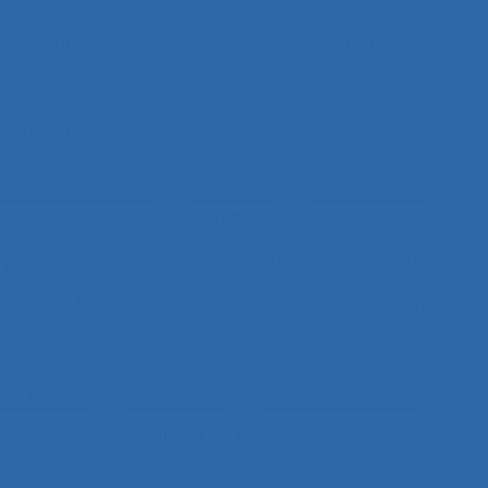
n de risque
2.9.9 learning
28.4 Furniture
2x12
h
3.4.1 static body measurements
ength and endurance
3.4.4 posture
s et ingénierie des interfaces
4.1.1 enfants
1.3.4 Skill demands
44 training
51.2 education
fety programmes
63.1 Modélisation et simulation
ysis
8.4 Présentation et format de l'information
Absentéisme
Académique
Accélérateurs
’un produit
Acceptation
Acceptation située
ologique
Accessibilité
Accident
nd
Accident de trajet
Accident du travail