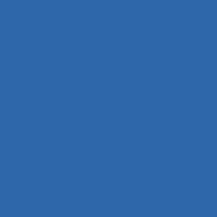
vail et analyse des compétences
étences
Analyse du travail et des savoirs-faire
e
Analyse ergonomique de l’activité
avail
Analyse et aménagement du travail
le
Analyse fonctionnelle du besoin
 données
Analyse globale de la demande
nisationnelle et ergonomique
tuations de travail
analyse rétrospective
nalyse systémique
Analyses posturales
ctives
Analyses statistiques et psychométriques
nnotations
Anthropocène
Anthropocentré