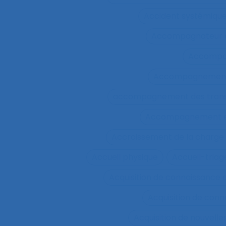
Accident systémiqu
Accompagnateur d
Accompa
Accompagnement 
accompagnement des trans
Accompagnement et 
Accroissement de la charge 
Accueil physique
Accueil-triag
Acquisition de connaissance 
Acquisition de conn
Acquisition de nouvel