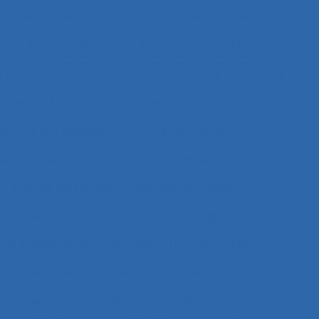
Acteur réseau
Acteurs
Acteurs humains
ie
Action collective
Action ergonomique
 territoriale
Action située
Actions
Activité
ective
Activité constructive
 service aux usagers
Activité de cadres
Activité de conduite
Activité de guidage
Activité de service
Activité de travail
tivité des formateurs
Activité dialogique
vité enseignante
Activité entrepreneuriale
rumentée
Activité médiatisée
Activité physique
ucative
Activité réelle
Activité située