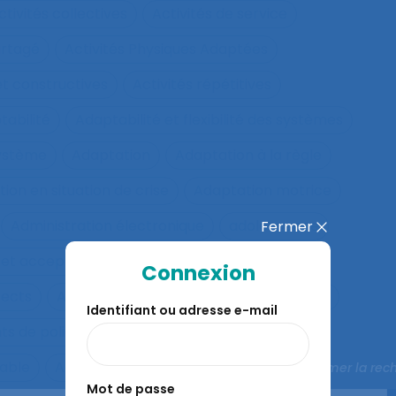
ctivités collectives
Activités de service
artagé
Activités Physiques Adaptées
et constructives
Activités répétitives
tabilité
Adaptabilité et flexibilité des systèmes
système
Adaptation
Adaptation à la règle
ion en situation de crise
Adaptation motrice
Administration électronique
adolescence
Fermer
 et acceptation
Aéronautique
Affect
Connexion
fects
Affichage tête-porté et projeté
Âge
Identifiant ou adresse e-mail
ts de police
Agés
Agile
Agir collectif
rable
Agriculture familiale
Agro-living lab
Fermer la rec
Mot de passe