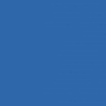
actes techniques efficaces
acteurs sociaux
Actimétr
Action publique
Action publique
Activité coll
Activité d’accueil et de
Activité de conception
Activité de l’instructeur
Activité des cadres
Ac
Activité domestique
Acti
Activité humaine
Activité inst
Activité psycho-socio-éd