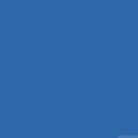
Activités artistiques
A
Activités en temps p
Activités productives 
Acuité visuelle sur écran
Adap
Adaptabilité et flexibilité du 
Adaptation de l’outil
adaptat
Adaptation professionnelle
Adolescents
Adoption
Affectation de fonctions
Af
Agent
Agentivité
Agen
Agriculture
agriculture du