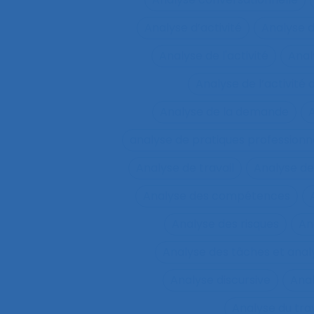
Analyse d’activité
Analyse 
Analyse de l'activité
Analy
Analyse de l’activité d
Analyse de la demande
A
analyse de pratiques professionn
Analyse de travail
Analyse de
Analyse des compétences
Analyse des risques
An
Analyse des tâches et ana
Analyse discursive
Anal
Analyse du tra