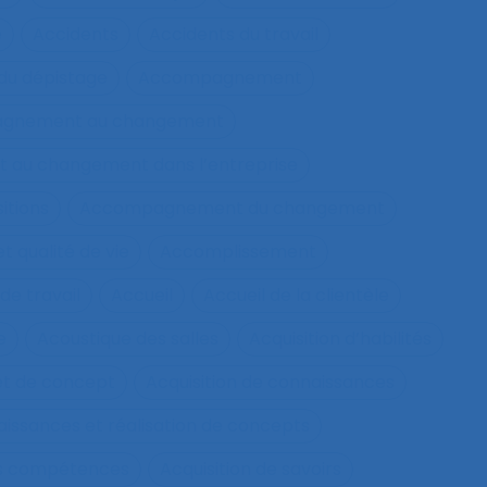
e
Accidents
Accidents du travail
u dépistage
Accompagnement
gnement au changement
au changement dans l’entreprise
itions
Accompagnement du changement
qualité de vie
Accomplissement
de travail
Accueil
Accueil de la clientèle
e
Acoustique des salles
Acquisition d’habilités
et de concept
Acquisition de connaissances
aissances et réalisation de concepts
les compétences
Acquisition de savoirs