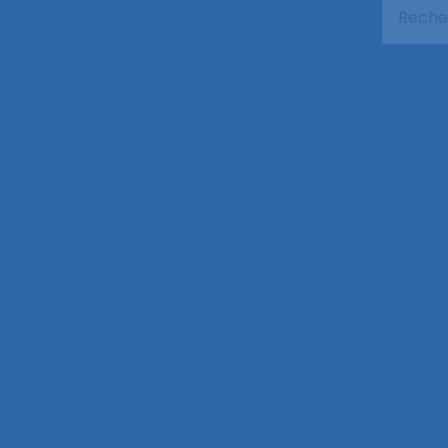
Agroalimentaire
Aide à l’intervention ergonomiqu
Aide à la manutention
Aide 
Aide soignante
Aides à la con
Aides optiques
Aides techniq
Ajustement
Ajustement des re
Alimentation
Alpes
A
Aménagemen
Aménagement et disposition de
Aménagements de pos
Analyse a priori de ri
Analyse conversationnelle