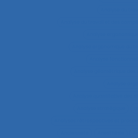
Analyse du tra
Analyse du travail et des comp
Analyse ergonomiqu
Analyse ergonomique du tr
Analyse fonctionnel
Analyse géométrique des
Analyse orga
Analyse quantitative des si
Analyse stratégique
a
Analyses rétrospectives et prospe
Ancienneté
Anesthésie
A