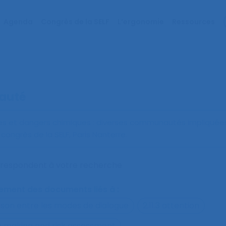
Agenda
Congrès de la SELF
L’ergonomie
Ressources
auté
es et dangers chimiques : diverses communautés impliquée
ngrès de la SELF, Paris Nanterre.
orrespondent à votre recherche
alement des documents liés à :
ison entre les modes de dialogue
2.11.3 attention
on making and risk assessment