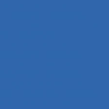
Acteur réseau
Acteurs
Acteurs humains
ie
Action collective
Action ergonomique
 territoriale
Action située
Actions
Activité
ective
Activité constructive
 service aux usagers
Activité de cadres
Activité de conduite
Activité de guidage
Activité de service
Activité de travail
tivité des formateurs
Activité dialogique
vité enseignante
Activité entrepreneuriale
rumentée
Activité médiatisée
Activité physique
ucative
Activité réelle
Activité située