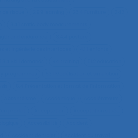
n de risque
2.9.9 learning
28.4 Furniture
2x12
h
3.4.1 static body measurements
ength and endurance
3.4.4 posture
s et ingénierie des interfaces
4.1.1 enfants
1.3.4 Skill demands
44 training
51.2 education
fety programmes
63.1 Modélisation et simulation
ysis
8.4 Présentation et format de l'information
Absentéisme
Académique
Accélérateurs
’un produit
Acceptation
Acceptation située
ologique
Accessibilité
Accident
nd
Accident de trajet
Accident du travail