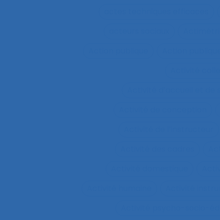
actes techniques efficaces
acteurs sociaux
Actimétr
Action publique
Action publique
Activité coll
Activité d’accueil et de
Activité de conception
Activité de l’instructeur
Activité des cadres
Ac
Activité domestique
Acti
Activité humaine
Activité inst
Activité psycho-socio-éd