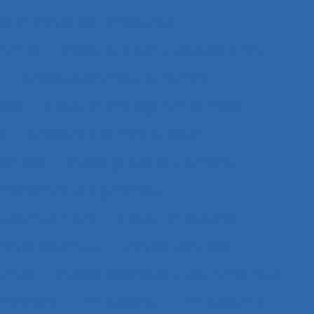
vail et analyse des compétences
étences
Analyse du travail et des savoirs-faire
e
Analyse ergonomique de l’activité
avail
Analyse et aménagement du travail
le
Analyse fonctionnelle du besoin
 données
Analyse globale de la demande
nisationnelle et ergonomique
tuations de travail
analyse rétrospective
nalyse systémique
Analyses posturales
ctives
Analyses statistiques et psychométriques
nnotations
Anthropocène
Anthropocentré