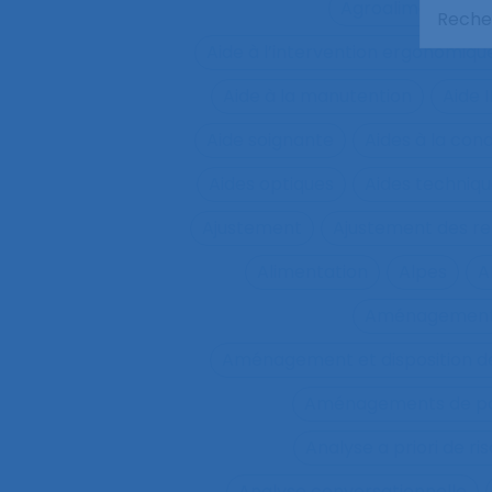
Agroalimentaire
Aide à l’intervention ergonomiqu
Aide à la manutention
Aide 
Aide soignante
Aides à la con
Aides optiques
Aides techniq
Ajustement
Ajustement des re
Alimentation
Alpes
A
Aménagemen
Aménagement et disposition de
Aménagements de pos
Analyse a priori de ri
Analyse conversationnelle