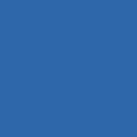
e
Accidents
Accidents du travail
u dépistage
Accompagnement
gnement au changement
au changement dans l’entreprise
itions
Accompagnement du changement
qualité de vie
Accomplissement
de travail
Accueil
Accueil de la clientèle
e
Acoustique des salles
Acquisition d’habilités
et de concept
Acquisition de connaissances
aissances et réalisation de concepts
les compétences
Acquisition de savoirs