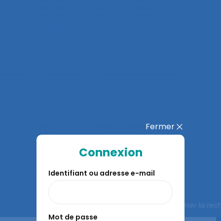
ctivités collectives
Activités de service
artagé
Activités Physiques Adaptées
et constructives
Activités répétitives
tabilité
Adaptabilité et flexibilité des systèmes
système
Adaptation
Adaptation à la règle
ion en situation de crise
Adaptation motrice
Administration électronique
adolescence
Fermer
 et acceptation
Aéronautique
Affect
Connexion
fects
Affichage tête-porté et projeté
Âge
Identifiant ou adresse e-mail
ts de police
Agés
Agile
Agir collectif
rable
Agriculture familiale
Agro-living lab
Fermer la rec
Mot de passe