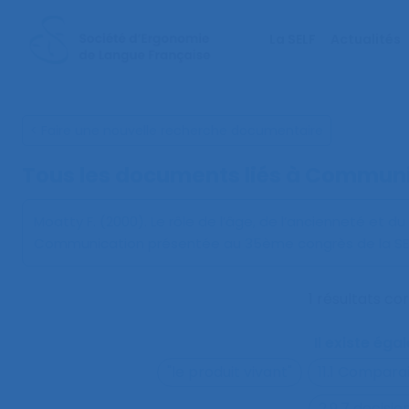
La SELF
Actualités
< Faire une nouvelle recherche documentaire
Tous les documents liés à
Communic
Moatty F. (2000).
Le rôle de l’âge, de l’ancienneté et 
Communication présentée au 35ème congrès de la SEL
1 résultats c
Il existe ég
"le produit vivant"
11.1 Compara
2.9.7 decisi