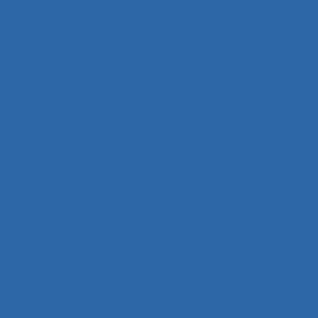
2.9.7 prise de décision et évaluatio
2x12 heures
2x12
3.4.3 muscular str
37.11 Conception de système
4.4 experience and practice
4
51.2 Education, training and sa
63.5.2 Job analysis and skills anal
Abattoirs
Absence maladie
Acceptabilité
Acceptabilité d
Acceptation techn
Accident de Three-Mile Isla