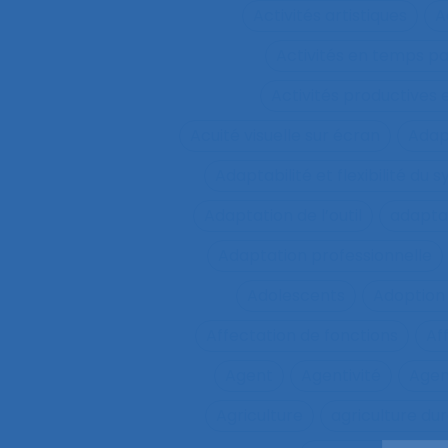
Activités artistiques
A
Activités en temps p
Activités productives 
Acuité visuelle sur écran
Adap
Adaptabilité et flexibilité du 
Adaptation de l’outil
adaptat
Adaptation professionnelle
Adolescents
Adoption
Affectation de fonctions
Af
Agent
Agentivité
Agen
Agriculture
agriculture du