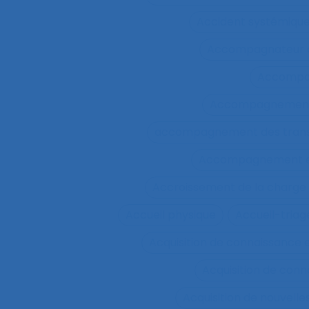
Accident systémiqu
Accompagnateur d
Accompa
Accompagnement 
accompagnement des trans
Accompagnement et 
Accroissement de la charge 
Accueil physique
Accueil-triag
Acquisition de connaissance 
Acquisition de conn
Acquisition de nouvel