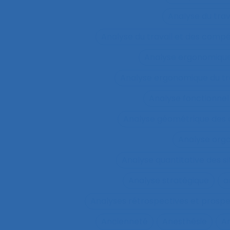
Analyse du tra
Analyse du travail et des comp
Analyse ergonomiqu
Analyse ergonomique du tr
Analyse fonctionnel
Analyse géométrique des
Analyse orga
Analyse quantitative des si
Analyse stratégique
a
Analyses rétrospectives et prospe
Ancienneté
Anesthésie
A