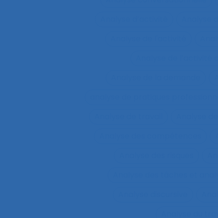
Analyse d’activité
Analyse 
Analyse de l'activité
Analy
Analyse de l’activité d
Analyse de la demande
A
analyse de pratiques professionn
Analyse de travail
Analyse de
Analyse des compétences
Analyse des risques
An
Analyse des tâches et ana
Analyse discursive
Anal
Analyse du tra