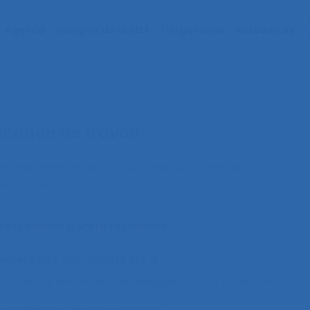
Agenda
Congrès de la SELF
L’ergonomie
Ressources
ation de travail
du champ d’action des salariés dans les communications au tr
F, Toulouse.
orrespondent à votre recherche
alement des documents liés à :
ison entre les modes de dialogue
2.11.3 attention
on making and risk assessment