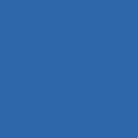
2.11.3 attention
2.9.7 decision making and risk assessment
2.9.7 prise de décision et évaluation de risque
2.9.9 learning
28.4 Furniture
2x12
2x12 heures
2x12h
3.4.1 static body measurements
3.4.3 muscular strength and endurance
3.4.4 posture
37.11 Conception de systèmes et ingénierie des
interfaces
4.1.1 enfants
4.4 experience and practice