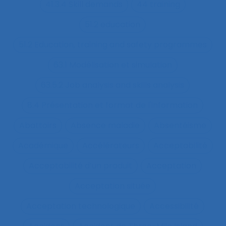
41.3.4 Skill demands
44 training
51.2 education
51.2 Education, training and safety programmes
63.1 Modélisation et simulation
63.5.2 Job analysis and skills analysis
8.4 Présentation et format de l'information
Abattoirs
Absence maladie
Absentéisme
Académique
Accélérateurs
Acceptabilité
Acceptabilité d’un produit
Acceptation
Acceptation située
Acceptation technologique
Accessibilité