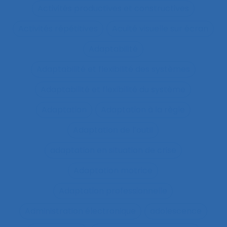
Activités productives et constructives
Activités répétitives
Acuité visuelle sur écran
Adaptabilité
Adaptabilité et flexibilité des systèmes
Adaptabilité et flexibilité du système
Adaptation
Adaptation à la règle
Adaptation de l’outil
adaptation en situation de crise
Adaptation motrice
Adaptation professionnelle
Administration électronique
adolescence