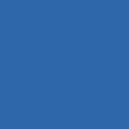
Assurance-qualité
Astreinte
Astreinte psychique
astreinte thermique
Asymétries
Atelier collaboratif
Atteintes à la santé et au collectif
Attentes implicites
Attentes individuelles
Attention
Attention visuelle
Attitude
Attitudes
Attitudes au travail et satisfaction au travail
Attractivité
Authenticité
Auto-confrontation
Auto-diagnostic
Auto-diagnostic SST
Auto-estimation