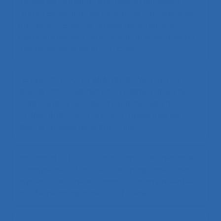
modes de régulation d’un réseau ferroviaire
urbain : application de l’approche instrumentale
par identification de classes de situations
caractéristiques
. Communication présentée au
34ème congrès de la SELF, Caen.
Zanarelli C. (2003).
L’ANALYSE DE L’ACTIVITE DE
REGULATION DU METRO POUR CARACTERISER DES
STRATEGIES DE GESTION D’ENVIRONNEMENTS
DYNAMIQUES
. Communication présentée au
38ème congrès de la SELF, Paris.
Bourmaud G. (2010).
Proposition d’une méthode
d’analyse de la fiabilité et de l’adaptabilité des
systèmes de travail
. Communication présentée
au 45ème congrès de la SELF, Liège.