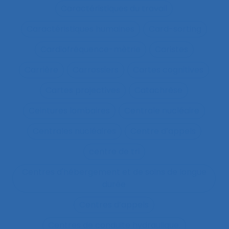
Caractéristiques du travail
Caractéristiques humaines
Card-sorting
Cardiofréquence-mètrie
Caristes
Carrière
Carrossiers
Cartes cognitives
Cartes projectives
Catachrèse
Ceintures lombaires
Centrale nucléaire
Centrales nucléaires
Centre d’appels
centre de tri
Centres d'hébergement et de soins de longue
durée
Centres d’appels
Centres de conduite hydraulique.