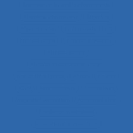
Architecture du contrôle/commande
Archivage informatique
Argentine
Argumentation
Arrêt maladie
art
Artefact cognitif
Artefact prescriptif
Artefact sonore
Articulation conception-usage
Artificial Intelligence
Artisan
Artistes
ASEM
Assainissement
Assembleurs
Assignation temporaire
Assistance client
Assistance hypermédia
association professionnelle