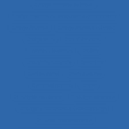
Charge mentale de travail
Charge mentale et ressources attentionnelles
Charge Physique
Charge physique du travail
Chargement
Chariot élévateur
Chariots élévateurs
Chatbot
Chaufferie nucléaire
Checklists
Chef de projet
Chefs d’équipe
Chemical hazards
Chimie
Chirurgical equipment
Chirurgie cardiaque
Chirurgie endoscopique (vidéochirurgie)
Chirurgie laparoscopique