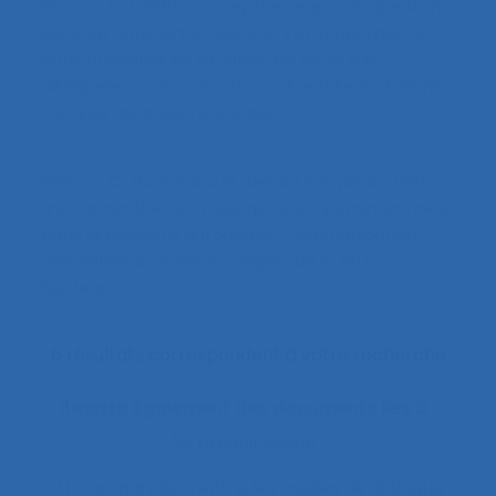
Poisson C. (2018).
Conception ergonomique d’un
véhicule autonome : Genèse instrumentale des
automobilistes en situation de conduite
déléguée
. Communication présentée au 53ème
congrès de la SELF, Bordeaux.
Poisson C., Bourmaud G., Decortis F. (2018).
Vers
une compréhension des genèses instrumentales
dans la conduite autonome.
. Communication
présentée au 53ème congrès de la SELF,
Bordeaux.
6 résultats correspondent à votre recherche
Il existe également des documents liés à :
"le produit vivant"
11.1 Comparaison entre les modes de dialogue