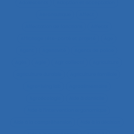
Adolescents
Adoption et acceptation
Aéronautique
Affect
Affectation de fonctions
Affects
Affichage tête-porté et projeté
Âge
Agent
Agentivité
Agents de police
Agés
Agile
Agir collectif
Agriculture
agriculture durable
Agriculture familiale
Agro-living lab
Agroalimentaire
Agroécologie
Aide à domicile
Aide à l’intervention ergonomique
Aide à la compréhension
Aide à la décision