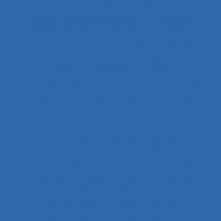
Chirurgie robotique
Choix de matériel
Choix des situations à analyser
Chronique
Chroniques
CHSCT
Chutes
Cimenterie
Cirque
Cladistique
Classe
Classes de situations
Client
Climat social
Clinique de l’activité
CMR
Co-activité
Co-conception
Co-conception centrée utilisateur
Co-construction
Co-production du service
coaching
Cobot
Cobots
Codage
Codes d'usages
Codes of practice