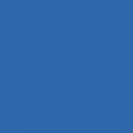
Aide à la manutention
Aide IHM
Aide médicale urgente
Aide soignant.e
Aide soignante
Aides à la conduite
Aides au travail
Aides informationnelles
Aides optiques
Aides techniques
Aides-infirmières (ers)
Aides-soignantes
Ajustement
Ajustement des représentations
Ajustements
Alarme
Aléas
Alimentation
Alpes
ALT
Amartya Sen
Ambiances physiques
Aménagement
Aménagement de l’espace
Aménagement et disposition des postes de