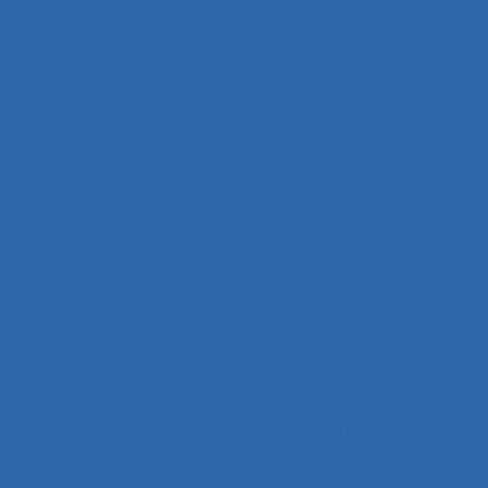
Blanchisseries
Blessé médullaire
Blessure
Blessures et maladies
Boîtes à gants
Bonnes pratiques
Borne tactile libre service
Boulangerie alternative
Briqueterie
BTP
Bulletins météorologiques
Bureau
Bureau paysager
Bureaux ouverts
Burnout
Bursite
Bus
Cadre
Cadre d’analyse implicite
Cadre intermédiaire
Cadres
Cadres dirigeants
Cadres intermédiaires
Cahier des charges
Canada
Capabilités