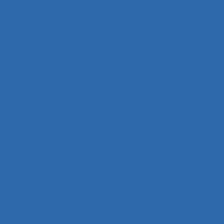
Autoconfrontation
Autoconfrontation croisée
Autogestion
Automation
Automatique humaine
Automatisation
Automatismes
Automobile
Autonomie
Autonomie dans le travail et contrôle de
l’acteur
Autopoïèse organisationnelle
Autoroute
Auxiliaires de puériculture
Auxiliaires médicaux en anesthésie-réanimation
Avalanche
Avenir
Banque
Banque électronique
Bâtiment