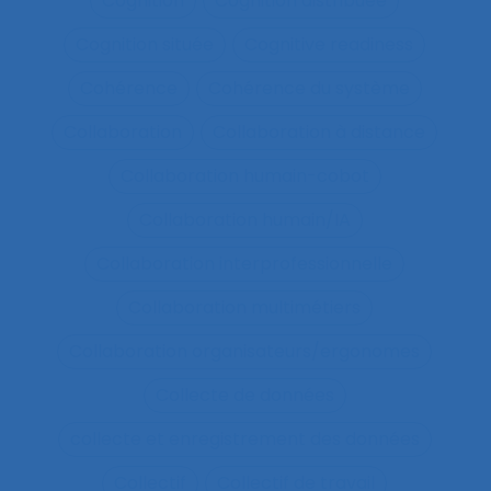
Cognition
Cognition distribuée
Cognition située
Cognitive readiness
Cohérence
Cohérence du système
Collaboration
Collaboration à distance
Collaboration humain-cobot
Collaboration humain/IA
Collaboration interprofessionnelle
Collaboration multimétiers
Collaboration organisateurs/ergonomes
Collecte de données
collecte et enregistrement des données
Collectif
Collectif de travail