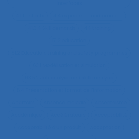
interfaces
4.1.1 enfants
4.4 experience and practice
41.3.4 Skill demands
44 training
51.2 education
51.2 Education, training and safety programmes
63.1 Modélisation et simulation
63.5.2 Job analysis and skills analysis
8.4 Présentation et format de l'information
Abattoirs
Absence maladie
Absentéisme
Académique
Accélérateurs
Acceptabilité
Acceptabilité d’un produit
Acceptation