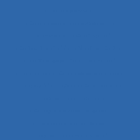
Centres d’appels
Centres de conduite hydraulique.
Cérébrolésion
Certification
Certification ISO
Certification ISO 9001
Certification qualité
Certiphyto
Cervicalgies
Chaîne de déterminants
Chaleur
Chalutiers
Changement
Changement climatique
Changement organisationnel
Changement professionnel
Changement technologique