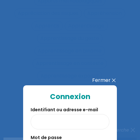
Apports méthodologiques
Appréciation des risques
Appréhension
Apprentis
Apprentissage
Apprentissage du geste
Apprentissage en binôme
Apprentissage en contexte
Apprentissage expansif
Fermer
Apprentissage interactif
Connexion
Apprentissage organisationnel
Identifiant ou adresse e-mail
Apprentissage situé
Apprentissages organisationnels
Fermer la recherche
Mot de passe
Apprentissages sociaux