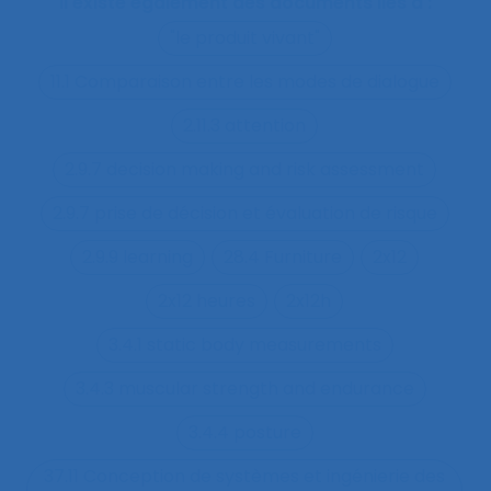
Il existe également des documents liés à :
"le produit vivant"
11.1 Comparaison entre les modes de dialogue
2.11.3 attention
2.9.7 decision making and risk assessment
2.9.7 prise de décision et évaluation de risque
2.9.9 learning
28.4 Furniture
2x12
2x12 heures
2x12h
3.4.1 static body measurements
3.4.3 muscular strength and endurance
3.4.4 posture
37.11 Conception de systèmes et ingénierie des