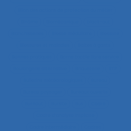
Bilan des actions de protection du métier
Binôme
Biomécanique
black-out
Blanchisseries
Blessé médullaire
Blessure
Blessures et maladies
Boîtes à gants
Bonnes pratiques
Borne tactile libre service
Boulangerie alternative
Briqueterie
BTP
Bulletins météorologiques
Bureau
Bureau paysager
Bureaux ouverts
Burnout
Bursite
Bus
Cadre
Cadre d’analyse implicite
Cadre intermédiaire
Cadres