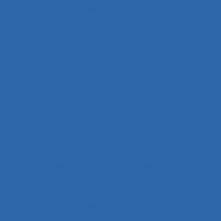
Charge de travail physique
Charge émotionnelle
Charge mentale
Charge mentale de travail
Charge mentale et ressources attentionnelles
Charge Physique
Charge physique du travail
Chargement
Chariot élévateur
Chariots élévateurs
Chatbot
Chaufferie nucléaire
Checklists
Chef de projet
Chefs d’équipe
Chemical hazards
Chimie
Chirurgical equipment
Chirurgie cardiaque