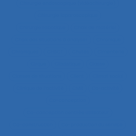
Chirurgie endoscopique (vidéochirurgie)
Chirurgie laparoscopique
Chirurgie robotique
Choix de matériel
Choix des situations à analyser
Chronique
Chroniques
CHSCT
Chutes
Cimenterie
Cirque
Cladistique
Classe
Classes de situations
Client
Climat social
Clinique de l’activité
CMR
Co-activité
Co-conception
Co-conception centrée utilisateur
Co-construction
Co-production du service