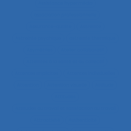
Assistance hypermédia
association professionnelle
Assurance-qualité
Astreinte
Astreinte psychique
astreinte thermique
Asymétries
Atelier collaboratif
Atteintes à la santé et au collectif
Attentes implicites
Attentes individuelles
Attention
Attention visuelle
Attitude
Attitudes
Attitudes au travail et satisfaction au travail
Attractivité
Authenticité