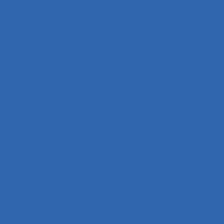
Analyse quantitative des situations de travail
analyse rétrospective
Analyse stratégique
analyse systémique
Analyses posturales
Analyses rétrospectives et prospectives
Analyses statistiques et psychométriques
Ancienneté
Anesthésie
Annotations
Anthropocène
Anthropocentré
Anthropologie de l’activité
Anthropologie économique
Anthropométrie
Anthropotechnologie
Anticipation
Anticiper et détecter les erreurs
Anxiété