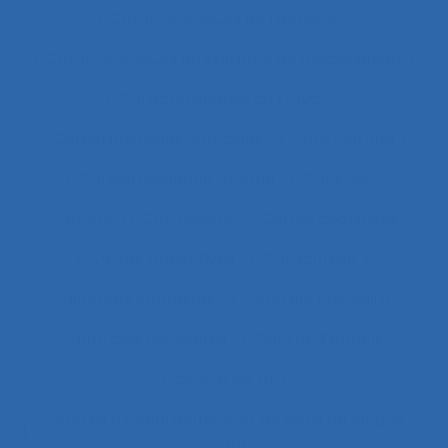
Caractéristiques de l’activité
Caractéristiques du système de modélisation
Caractéristiques du travail
Caractéristiques humaines
Card-sorting
Cardiofréquence-mètrie
Caristes
Carrière
Carrossiers
Cartes cognitives
Cartes projectives
Catachrèse
Ceintures lombaires
Centrale nucléaire
Centrales nucléaires
Centre d’appels
centre de tri
Centres d'hébergement et de soins de longue
durée