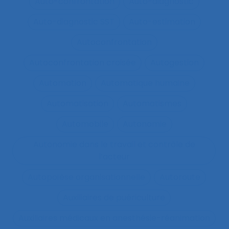
Auto-confrontation
Auto-diagnostic
Auto-diagnostic SST
Auto-estimation
Autoconfrontation
Autoconfrontation croisée
Autogestion
Automation
Automatique humaine
Automatisation
Automatismes
Automobile
Autonomie
Autonomie dans le travail et contrôle de
l’acteur
Autopoïèse organisationnelle
Autoroute
Auxiliaires de puériculture
Auxiliaires médicaux en anesthésie-réanimation