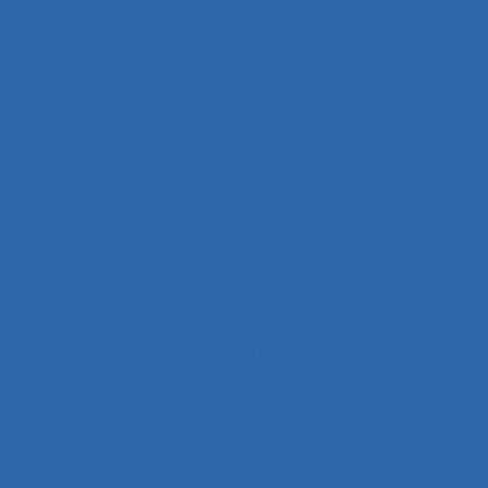
coaching
Cobot
Cobots
Codage
Codes d'usages
Codes of practice
Cognition
Cognition distribuée
Cognition située
Cognitive readiness
Cohérence
Cohérence du système
Collaboration
Collaboration à distance
Collaboration humain-cobot
Collaboration humain/IA
Collaboration interprofessionnelle
Collaboration multimétiers
Collaboration organisateurs/ergonomes
Collecte de données