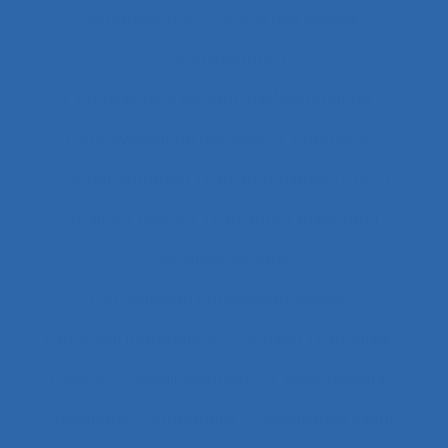
Arboriculture
Arbre des causes
Architecture
Architecture du contrôle/commande
Archivage informatique
Argentine
Argumentation
Arrêt maladie
art
Artefact cognitif
Artefact prescriptif
Artefact sonore
Articulation conception-usage
Artificial Intelligence
Artisan
Artistes
ASEM
Assainissement
Assembleurs
Assignation temporaire
Assistance client