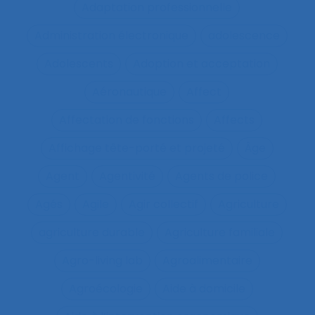
Adaptation professionnelle
Administration électronique
adolescence
Adolescents
Adoption et acceptation
Aéronautique
Affect
Affectation de fonctions
Affects
Affichage tête-porté et projeté
Âge
Agent
Agentivité
Agents de police
Agés
Agile
Agir collectif
Agriculture
agriculture durable
Agriculture familiale
Agro-living lab
Agroalimentaire
Agroécologie
Aide à domicile