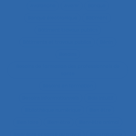
Avalanche
Avenir
Banque
Banque électronique
Bâtiment
Bâtiment travaux publics
Bâtiments et travaux publics
Bénin
Besoins
Besoins de formation des professionnels de
santé
Besoins en formation
Besoins informationnels
Biais intuitif
Bibliothèque numérique
Bien être
Bien faire
Bien-être
Bien-être animal
Bien-être et santé au travail
Bientraitance