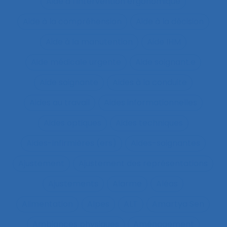
Aide à l’intervention ergonomique
Aide à la compréhension
Aide à la décision
Aide à la manutention
Aide IHM
Aide médicale urgente
Aide soignant.e
Aide soignante
Aides à la conduite
Aides au travail
Aides informationnelles
Aides optiques
Aides techniques
Aides-infirmières (ers)
Aides-soignantes
Ajustement
Ajustement des représentations
Ajustements
Alarme
Aléas
Alimentation
Alpes
ALT
Amartya Sen
Ambiances physiques
Aménagement