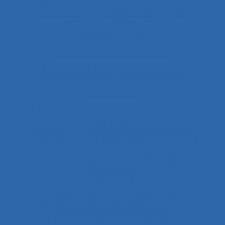
2.9.9 learning
28.4 Furniture
2x12
2x12 heures
2x12h
3.4.1 static body measurements
3.4.3 muscular strength and endurance
3.4.4 posture
37.11 Conception de systèmes et ingénierie des
interfaces
4.1.1 enfants
4.4 experience and practice
41.3.4 Skill demands
44 training
51.2 education
51.2 Education, training and safety programmes
63.1 Modélisation et simulation