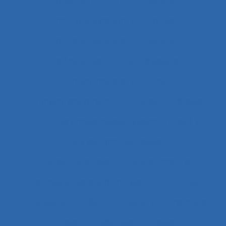
Chargement
Chariot élévateur
Chariots élévateurs
Chatbot
Chaufferie nucléaire
Checklists
Chef de projet
Chefs d’équipe
Chemical hazards
Chimie
Chirurgical equipment
Chirurgie cardiaque
Chirurgie endoscopique (vidéochirurgie)
Chirurgie laparoscopique
Chirurgie robotique
Choix de matériel
Choix des situations à analyser
Chronique
Chroniques
CHSCT
Chutes
Cimenterie
Cirque
Cladistique
Classe