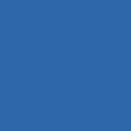
Classes de situations
Client
Climat social
Clinique de l’activité
CMR
Co-activité
Co-conception
Co-conception centrée utilisateur
Co-construction
Co-production du service
coaching
Cobot
Cobots
Codage
Codes d'usages
Codes of practice
Cognition
Cognition distribuée
Cognition située
Cognitive readiness
Cohérence
Cohérence du système
Collaboration
Collaboration à distance