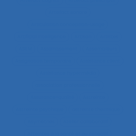
Artefact cognitif
Artefact prescriptif
Artefact sonore
Articulation conception-usage
Artificial Intelligence
Artisan
Artistes
ASEM
Assainissement
Assembleurs
Assignation temporaire
Assistance client
Assistance hypermédia
association professionnelle
Assurance-qualité
Astreinte
Astreinte psychique
astreinte thermique
Asymétries
Atelier collaboratif
Atteintes à la santé et au collectif