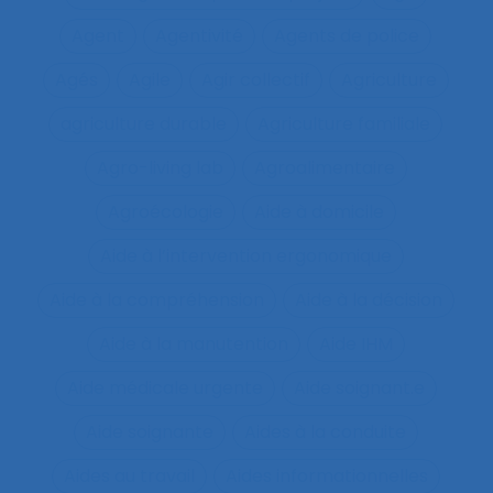
Agent
Agentivité
Agents de police
Agés
Agile
Agir collectif
Agriculture
agriculture durable
Agriculture familiale
Agro-living lab
Agroalimentaire
Agroécologie
Aide à domicile
Aide à l’intervention ergonomique
Aide à la compréhension
Aide à la décision
Aide à la manutention
Aide IHM
Aide médicale urgente
Aide soignant.e
Aide soignante
Aides à la conduite
Aides au travail
Aides informationnelles