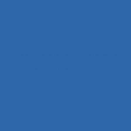
Pellaux A., Bustamante V., Lazor C., Droz N. (2022).
Mise en place d’un dispositif d’écoute informelle
pour les professionnels durant la 2ème vague de
COVID-19 : retour d’expérience
. Communication
présentée au 56ème congrès de la SELF, Genève.
2 résultats correspondent à votre recherche
Il existe également des documents liés à :
"le produit vivant"
11.1 Comparaison entre les modes de dialogue
2.11.3 attention
2.9.7 decision making and risk assessment
2.9.7 prise de décision et évaluation de risque