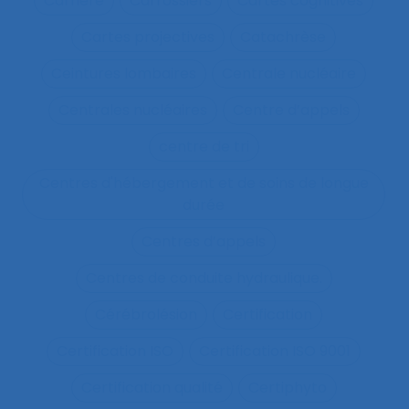
Carrière
Carrossiers
Cartes cognitives
Cartes projectives
Catachrèse
Ceintures lombaires
Centrale nucléaire
Centrales nucléaires
Centre d’appels
centre de tri
Centres d'hébergement et de soins de longue
durée
Centres d’appels
Centres de conduite hydraulique.
Cérébrolésion
Certification
Certification ISO
Certification ISO 9001
Certification qualité
Certiphyto