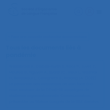
< Faire une nouvelle recherche documentaire
Tous les documents liés à
pandémie
Weissbrodt R., Corbaz-Kurth S., Roos P., Juvet T.,
Moullec G., Nguyen A., Suard JC., Vieux L., Wozniak
H., Benzakour L., Cereghetti S., Pralong JA. (2022).
Le personnel des institutions de soin face à la
crise sanitaire de la COVID-19: stratégies de
résilience organisationnelle
. Communication
présentée au 56ème congrès de la SELF, Genève.