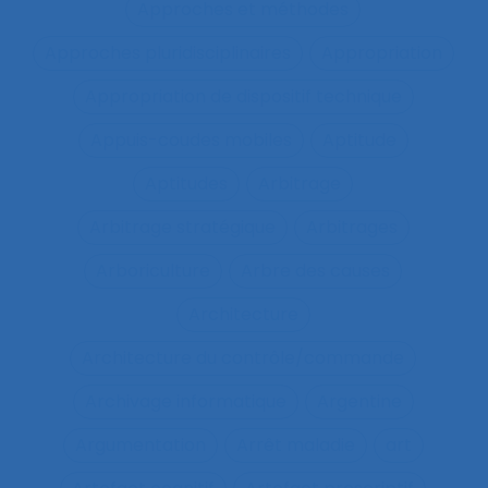
Approches et méthodes
Approches pluridisciplinaires
Appropriation
Appropriation de dispositif technique
Appuis-coudes mobiles
Aptitude
Aptitudes
Arbitrage
Arbitrage stratégique
Arbitrages
Arboriculture
Arbre des causes
Architecture
Architecture du contrôle/commande
Archivage informatique
Argentine
Argumentation
Arrêt maladie
art