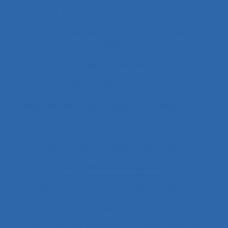
Automobile
Autonomie
Autonomie dans le travail et contrôle de
l’acteur
Autopoïèse organisationnelle
Autoroute
Auxiliaires de puériculture
Auxiliaires médicaux en anesthésie-réanimation
Avalanche
Avenir
Banque
Banque électronique
Bâtiment
Bâtiment travaux publics
Bâtiments et travaux publics
Bénin
Besoins