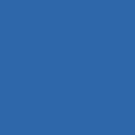
Aides optiques
Aides techniques
Aides-infirmières (ers)
Aides-soignantes
Ajustement
Ajustement des représentations
Ajustements
Alarme
Aléas
Alimentation
Alpes
ALT
Amartya Sen
Ambiances physiques
Aménagement
Aménagement de l’espace
Aménagement et disposition des postes de
travail
Aménagement territorial
Aménagements de postes de travail