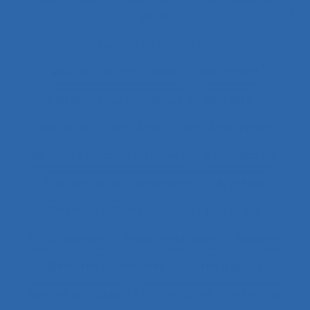
Besoins de formation des professionnels de
santé
Besoins en formation
Besoins informationnels
Biais intuitif
Bibliothèque numérique
Bien être
Bien faire
Bien-être
Bien-être animal
Bien-être et santé au travail
Bientraitance
Bilan des actions de protection du métier
Binôme
Biomécanique
black-out
Blanchisseries
Blessé médullaire
Blessure
Blessures et maladies
Boîtes à gants
Bonnes pratiques
Borne tactile libre service