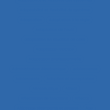
Adaptabilité et flexibilité des systèmes
Adaptabilité et flexibilité du système
Adaptation
Adaptation à la règle
Adaptation de l’outil
adaptation en situation de crise
Adaptation motrice
Adaptation professionnelle
Administration électronique
adolescence
Adolescents
Adoption et acceptation
Aéronautique
Affect
Affectation de fonctions
Affects
Affichage tête-porté et projeté
Âge