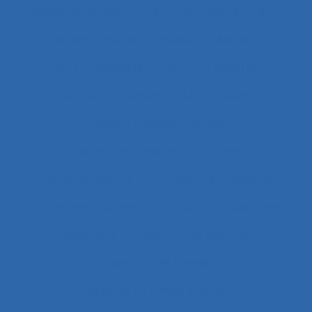
Boulangerie alternative
Briqueterie
BTP
Bulletins météorologiques
Bureau
Bureau paysager
Bureaux ouverts
Burnout
Bursite
Bus
Cadre
Cadre d’analyse implicite
Cadre intermédiaire
Cadres
Cadres dirigeants
Cadres intermédiaires
Cahier des charges
Canada
Capabilités
Capacitant
Capacité de jugement
Capacité de travail
Capacité de travail statique