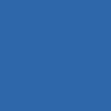
63.5.2 Job analysis and skills analysis
8.4 Présentation et format de l'information
Abattoirs
Absence maladie
Absentéisme
Académique
Accélérateurs
Acceptabilité
Acceptabilité d’un produit
Acceptation
Acceptation située
Acceptation technologique
Accessibilité
Accident
Accident de Three-Mile Island
Accident de trajet
Accident du travail
Accident systémique
Accidents
Accidents du travail