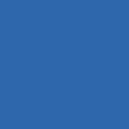
Aide à l’intervention ergonomique
Aide à la compréhension
Aide à la décision
Aide à la manutention
Aide IHM
Aide médicale urgente
Aide soignant.e
Aide soignante
Aides à la conduite
Aides au travail
Aides informationnelles
Aides optiques
Aides techniques
Aides-infirmières (ers)
Aides-soignantes
Ajustement
Ajustement des représentations
Ajustements
Alarme
Aléas
Alimentation
Alpes
ALT
Amartya Sen
Ambiances physiques
Aménagement