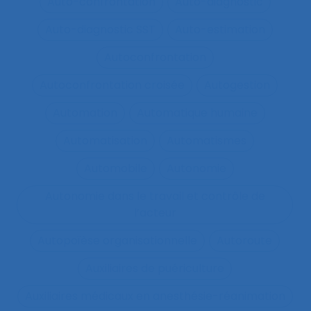
Auto-confrontation
Auto-diagnostic
Auto-diagnostic SST
Auto-estimation
Autoconfrontation
Autoconfrontation croisée
Autogestion
Automation
Automatique humaine
Automatisation
Automatismes
Automobile
Autonomie
Autonomie dans le travail et contrôle de
l’acteur
Autopoïèse organisationnelle
Autoroute
Auxiliaires de puériculture
Auxiliaires médicaux en anesthésie-réanimation