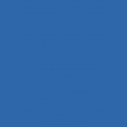
coaching
Cobot
Cobots
Codage
Codes d'usages
Codes of practice
Cognition
Cognition distribuée
Cognition située
Cognitive readiness
Cohérence
Cohérence du système
Collaboration
Collaboration à distance
Collaboration humain-cobot
Collaboration humain/IA
Collaboration interprofessionnelle
Collaboration multimétiers
Collaboration organisateurs/ergonomes
Collecte de données