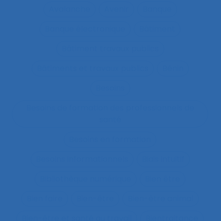
Avalanche
Avenir
Banque
Banque électronique
Bâtiment
Bâtiment travaux publics
Bâtiments et travaux publics
Bénin
Besoins
Besoins de formation des professionnels de
santé
Besoins en formation
Besoins informationnels
Biais intuitif
Bibliothèque numérique
Bien être
Bien faire
Bien-être
Bien-être animal
Bien-être et santé au travail
Bientraitance