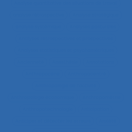
Analyse quantitative des situations de travail
analyse rétrospective
Analyse stratégique
analyse systémique
Analyses posturales
Analyses rétrospectives et prospectives
Analyses statistiques et psychométriques
Ancienneté
Anesthésie
Annotations
Anthropocène
Anthropocentré
Anthropologie de l’activité
Anthropologie économique
Anthropométrie
Anthropotechnologie
Anticipation
Anticiper et détecter les erreurs
Anxiété