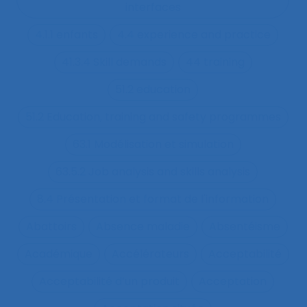
interfaces
4.1.1 enfants
4.4 experience and practice
41.3.4 Skill demands
44 training
51.2 education
51.2 Education, training and safety programmes
63.1 Modélisation et simulation
63.5.2 Job analysis and skills analysis
8.4 Présentation et format de l'information
Abattoirs
Absence maladie
Absentéisme
Académique
Accélérateurs
Acceptabilité
Acceptabilité d’un produit
Acceptation