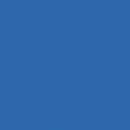
Arboriculture
Arbre des causes
Architecture
Architecture du contrôle/commande
Archivage informatique
Argentine
Argumentation
Arrêt maladie
art
Artefact cognitif
Artefact prescriptif
Artefact sonore
Articulation conception-usage
Artificial Intelligence
Artisan
Artistes
ASEM
Assainissement
Assembleurs
Assignation temporaire
Assistance client