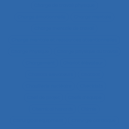
Charge de travail physique
Charge émotionnelle
Charge mentale
Charge mentale de travail
Charge mentale et ressources attentionnelles
Charge Physique
Charge physique du travail
Chargement
Chariot élévateur
Chariots élévateurs
Chatbot
Chaufferie nucléaire
Checklists
Chef de projet
Chefs d’équipe
Chemical hazards
Chimie
Chirurgical equipment
Chirurgie cardiaque