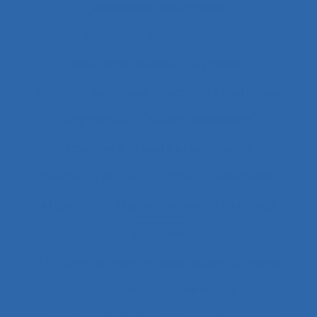
Assistance hypermédia
association professionnelle
Assurance-qualité
Astreinte
Astreinte psychique
astreinte thermique
Asymétries
Atelier collaboratif
Atteintes à la santé et au collectif
Attentes implicites
Attentes individuelles
Attention
Attention visuelle
Attitude
Attitudes
Attitudes au travail et satisfaction au travail
Attractivité
Authenticité