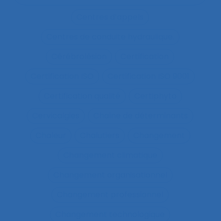
Centres d’appels
Centres de conduite hydraulique.
Cérébrolésion
Certification
Certification ISO
Certification ISO 9001
Certification qualité
Certiphyto
Cervicalgies
Chaîne de déterminants
Chaleur
Chalutiers
Changement
Changement climatique
Changement organisationnel
Changement professionnel
Changement technologique