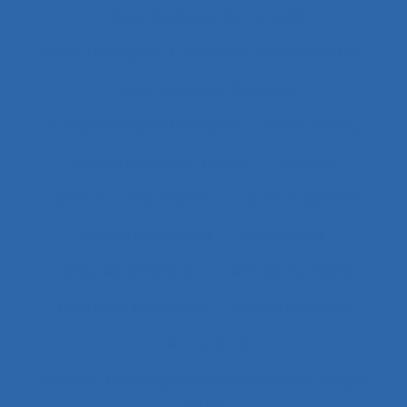
Caractéristiques de l’activité
Caractéristiques du système de modélisation
Caractéristiques du travail
Caractéristiques humaines
Card-sorting
Cardiofréquence-mètrie
Caristes
Carrière
Carrossiers
Cartes cognitives
Cartes projectives
Catachrèse
Ceintures lombaires
Centrale nucléaire
Centrales nucléaires
Centre d’appels
centre de tri
Centres d'hébergement et de soins de longue
durée