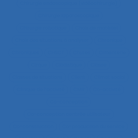
Chirurgie endoscopique (vidéochirurgie)
Chirurgie laparoscopique
Chirurgie robotique
Choix de matériel
Choix des situations à analyser
Chronique
Chroniques
CHSCT
Chutes
Cimenterie
Cirque
Cladistique
Classe
Classes de situations
Client
Climat social
Clinique de l’activité
CMR
Co-activité
Co-conception
Co-conception centrée utilisateur
Co-construction
Co-production du service