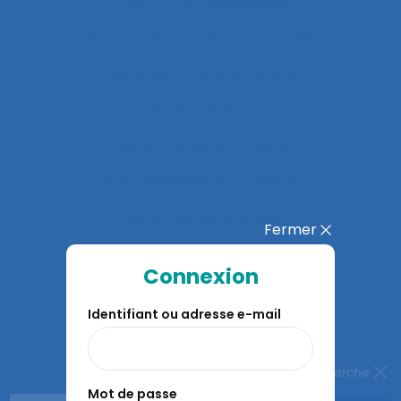
Apports méthodologiques
Appréciation des risques
Appréhension
Apprentis
Apprentissage
Apprentissage du geste
Apprentissage en binôme
Apprentissage en contexte
Apprentissage expansif
Fermer
Apprentissage interactif
Connexion
Apprentissage organisationnel
Identifiant ou adresse e-mail
Apprentissage situé
Apprentissages organisationnels
Fermer la recherche
Mot de passe
Apprentissages sociaux