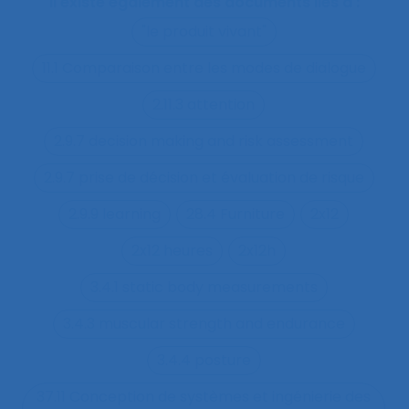
Il existe également des documents liés à :
"le produit vivant"
11.1 Comparaison entre les modes de dialogue
2.11.3 attention
2.9.7 decision making and risk assessment
2.9.7 prise de décision et évaluation de risque
2.9.9 learning
28.4 Furniture
2x12
2x12 heures
2x12h
3.4.1 static body measurements
3.4.3 muscular strength and endurance
3.4.4 posture
37.11 Conception de systèmes et ingénierie des