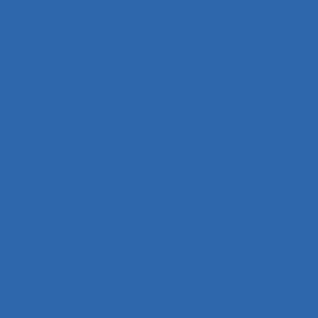
Bilan des actions de protection du métier
Binôme
Biomécanique
black-out
Blanchisseries
Blessé médullaire
Blessure
Blessures et maladies
Boîtes à gants
Bonnes pratiques
Borne tactile libre service
Boulangerie alternative
Briqueterie
BTP
Bulletins météorologiques
Bureau
Bureau paysager
Bureaux ouverts
Burnout
Bursite
Bus
Cadre
Cadre d’analyse implicite
Cadre intermédiaire
Cadres