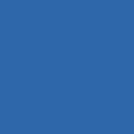
Adaptation professionnelle
Administration électronique
adolescence
Adolescents
Adoption et acceptation
Aéronautique
Affect
Affectation de fonctions
Affects
Affichage tête-porté et projeté
Âge
Agent
Agentivité
Agents de police
Agés
Agile
Agir collectif
Agriculture
agriculture durable
Agriculture familiale
Agro-living lab
Agroalimentaire
Agroécologie
Aide à domicile