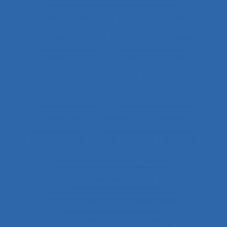
Co-construction
Co-production du service
coaching
Cobot
Cobots
Codage
Codes d'usages
Codes of practice
Cognition
Cognition distribuée
Cognition située
Cognitive readiness
Cohérence
Cohérence du système
Collaboration
Collaboration à distance
Collaboration humain-cobot
Collaboration humain/IA
Collaboration interprofessionnelle
Collaboration multimétiers