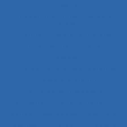
3.4.4 posture
37.11 Conception de systèmes et ingénierie des
interfaces
4.1.1 enfants
4.4 experience and practice
41.3.4 Skill demands
44 training
51.2 education
51.2 Education, training and safety programmes
63.1 Modélisation et simulation
63.5.2 Job analysis and skills analysis
8.4 Présentation et format de l'information
Abattoirs
Absence maladie
Absentéisme
Académique
Accélérateurs
Acceptabilité