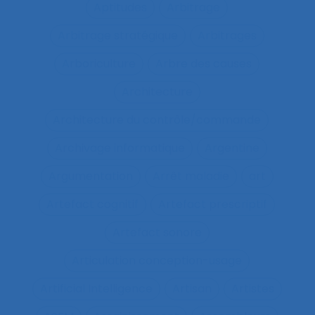
Aptitudes
Arbitrage
Arbitrage stratégique
Arbitrages
Arboriculture
Arbre des causes
Architecture
Architecture du contrôle/commande
Archivage informatique
Argentine
Argumentation
Arrêt maladie
art
Artefact cognitif
Artefact prescriptif
Artefact sonore
Articulation conception-usage
Artificial Intelligence
Artisan
Artistes