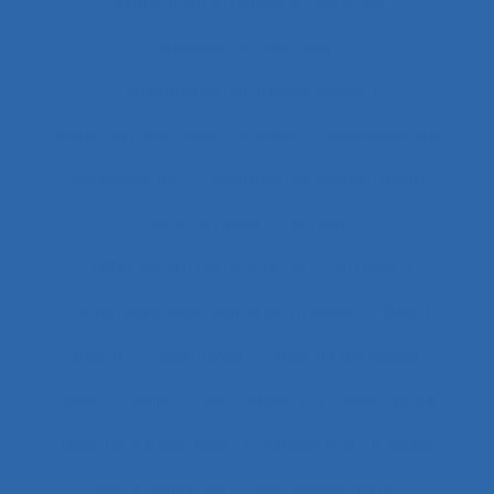
adaptation en situation de crise
Adaptation motrice
Adaptation professionnelle
Administration électronique
adolescence
Adolescents
Adoption et acceptation
Aéronautique
Affect
Affectation de fonctions
Affects
Affichage tête-porté et projeté
Âge
Agent
Agentivité
Agents de police
Agés
Agile
Agir collectif
Agriculture
agriculture durable
Agriculture familiale
Agro-living lab
Agroalimentaire