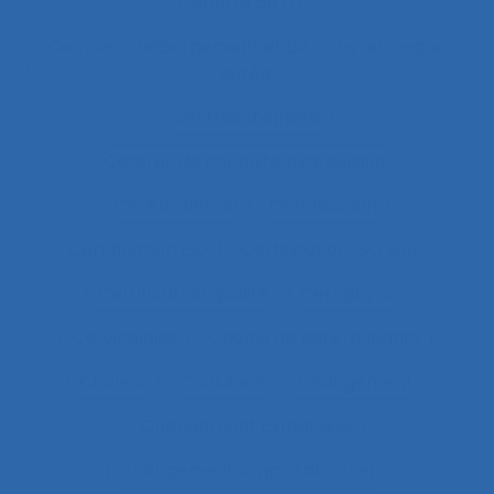
centre de tri
Centres d'hébergement et de soins de longue
durée
Centres d’appels
Centres de conduite hydraulique.
Cérébrolésion
Certification
Certification ISO
Certification ISO 9001
Certification qualité
Certiphyto
Cervicalgies
Chaîne de déterminants
Chaleur
Chalutiers
Changement
Changement climatique
Changement organisationnel