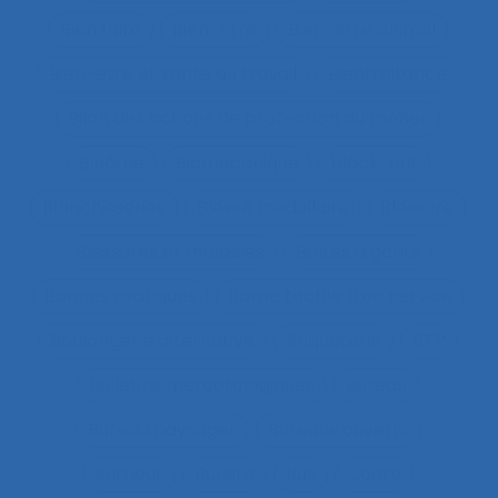
Bien faire
Bien-être
Bien-être animal
Bien-être et santé au travail
Bientraitance
Bilan des actions de protection du métier
Binôme
Biomécanique
black-out
Blanchisseries
Blessé médullaire
Blessure
Blessures et maladies
Boîtes à gants
Bonnes pratiques
Borne tactile libre service
Boulangerie alternative
Briqueterie
BTP
Bulletins météorologiques
Bureau
Bureau paysager
Bureaux ouverts
Burnout
Bursite
Bus
Cadre