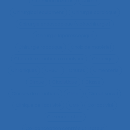
Chemical hazards
Chimie
Chirurgical equipment
Chirurgie cardiaque
Chirurgie endoscopique (vidéochirurgie)
Chirurgie laparoscopique
Chirurgie robotique
Choix de matériel
Choix des situations à analyser
Chronique
Chroniques
CHSCT
Chutes
Cimenterie
Cirque
Cladistique
Classe
Classes de situations
Client
Climat social
Clinique de l’activité
CMR
Co-activité
Co-conception
Co-conception centrée utilisateur