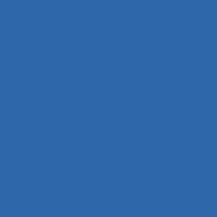
Auxiliaires de puériculture
Auxiliaires médicaux en anesthésie-réanimation
Avalanche
Avenir
Banque
Banque électronique
Bâtiment
Bâtiment travaux publics
Bâtiments et travaux publics
Bénin
Besoins
Besoins de formation des professionnels de
santé
Besoins en formation
Besoins informationnels
Biais intuitif
Bibliothèque numérique
Bien être