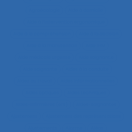
Agroécologie
Aide à domicile
Aide à l’intervention ergonomique
Aide à la compréhension
Aide à la décision
Aide à la manutention
Aide IHM
Aide médicale urgente
Aide soignant.e
Aide soignante
Aides à la conduite
Aides au travail
Aides informationnelles
Aides optiques
Aides techniques
Aides-infirmières (ers)
Aides-soignantes
Ajustement
Ajustement des représentations
Ajustements
Alarme
Aléas