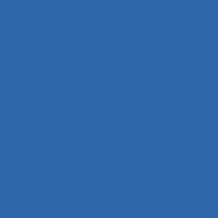
Attractivité
Authenticité
Auto-confrontation
Auto-diagnostic
Auto-diagnostic SST
Auto-estimation
Autoconfrontation
Autoconfrontation croisée
Autogestion
Automation
Automatique humaine
Automatisation
Automatismes
Automobile
Autonomie
Autonomie dans le travail et contrôle de
l’acteur
Autopoïèse organisationnelle
Autoroute