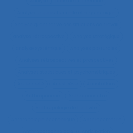
Analyse globale de la demande
Analyse organisationnelle et ergonomique
Analyse quantitative des situations de travail
analyse rétrospective
Analyse stratégique
analyse systémique
Analyses posturales
Analyses rétrospectives et prospectives
Analyses statistiques et psychométriques
Ancienneté
Anesthésie
Annotations
Anthropocène
Anthropocentré
Anthropologie de l’activité
Anthropologie économique
Anthropométrie
Anthropotechnologie
Anticipation