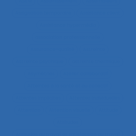
ASEM
Assainissement
Assembleurs
Assignation temporaire
Assistance client
Assistance hypermédia
association professionnelle
Assurance-qualité
Astreinte
Astreinte psychique
astreinte thermique
Asymétries
Atelier collaboratif
Atteintes à la santé et au collectif
Attentes implicites
Attentes individuelles
Attention
Attention visuelle
Attitude
Attitudes
Attitudes au travail et satisfaction au travail