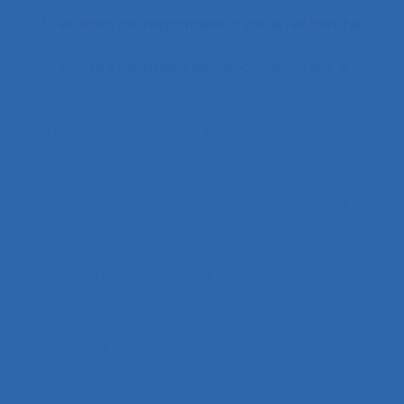
1 résultats correspondent à votre recherche
Il existe également des documents liés à :
"le produit vivant"
11.1 Comparaison entre les modes de dialogue
2.11.3 attention
2.9.7 decision making and risk assessment
2.9.7 prise de décision et évaluation de risque
2.9.9 learning
28.4 Furniture
2x12
2x12 heures
2x12h
3.4.1 static body measurements
3.4.3 muscular strength and endurance