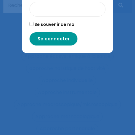
Apprentissages organisationnels
Apprentissages sociaux
Se souvenir de moi
Approaches and method
approche développementale
Approche écosystémique à la santé
approche holistique de l’activité
Approche individuelle
Approche instrumentale
Approche macroscopique/microscopique
Approche méthodologique
Approche partenariale