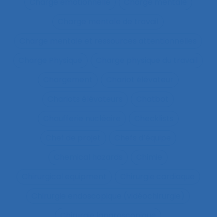
Charge émotionnelle
Charge mentale
Charge mentale de travail
Charge mentale et ressources attentionnelles
Charge Physique
Charge physique du travail
Chargement
Chariot élévateur
Chariots élévateurs
Chatbot
Chaufferie nucléaire
Checklists
Chef de projet
Chefs d’équipe
Chemical hazards
Chimie
Chirurgical equipment
Chirurgie cardiaque
Chirurgie endoscopique (vidéochirurgie)
Chirurgie laparoscopique