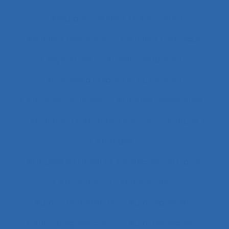
Assurance-qualité
Astreinte
Astreinte psychique
astreinte thermique
Asymétries
Atelier collaboratif
Atteintes à la santé et au collectif
Attentes implicites
Attentes individuelles
Attention
Attention visuelle
Attitude
Attitudes
Attitudes au travail et satisfaction au travail
Attractivité
Authenticité
Auto-confrontation
Auto-diagnostic
Auto-diagnostic SST
Auto-estimation