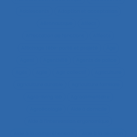
Adolescents
Adoption et acceptation
Aéronautique
Affect
Affectation de fonctions
Affects
Affichage tête-porté et projeté
Âge
Agent
Agentivité
Agents de police
Agés
Agile
Agir collectif
Agriculture
agriculture durable
Agriculture familiale
Agro-living lab
Agroalimentaire
Agroécologie
Aide à domicile
Aide à l’intervention ergonomique
Aide à la compréhension
Aide à la décision