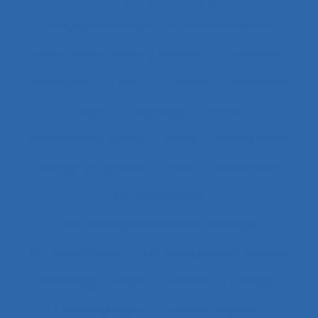
Chirurgie robotique
Choix de matériel
Choix des situations à analyser
Chronique
Chroniques
CHSCT
Chutes
Cimenterie
Cirque
Cladistique
Classe
Classes de situations
Client
Climat social
Clinique de l’activité
CMR
Co-activité
Co-conception
Co-conception centrée utilisateur
Co-construction
Co-production du service
coaching
Cobot
Cobots
Codage
Codes d'usages
Codes of practice