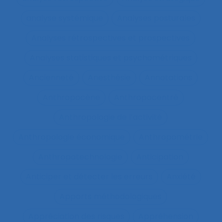
analyse systémique
Analyses posturales
Analyses rétrospectives et prospectives
Analyses statistiques et psychométriques
Ancienneté
Anesthésie
Annotations
Anthropocène
Anthropocentré
Anthropologie de l’activité
Anthropologie économique
Anthropométrie
Anthropotechnologie
Anticipation
Anticiper et détecter les erreurs
Anxiété
Apports méthodologiques
Appréciation des risques
Appréhension