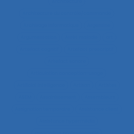
Architecture
Architecture du contrôle/commande
Archivage informatique
Argentine
Argumentation
Arrêt maladie
art
Artefact cognitif
Artefact prescriptif
Artefact sonore
Articulation conception-usage
Artificial Intelligence
Artisan
Artistes
ASEM
Assainissement
Assembleurs
Assignation temporaire
Assistance client
Assistance hypermédia
association professionnelle