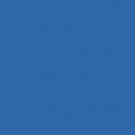
Caractéristiques du système de modélisation
Caractéristiques du travail
Caractéristiques humaines
Card-sorting
Cardiofréquence-mètrie
Caristes
Carrière
Carrossiers
Cartes cognitives
Cartes projectives
Catachrèse
Ceintures lombaires
Centrale nucléaire
Centrales nucléaires
Centre d’appels
centre de tri
Centres d'hébergement et de soins de longue
durée
Centres d’appels