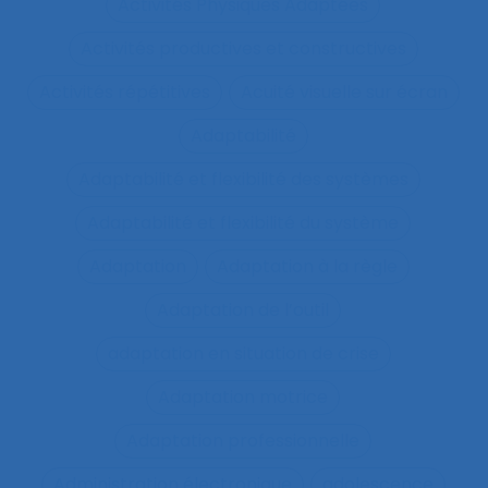
Activités Physiques Adaptées
Activités productives et constructives
Activités répétitives
Acuité visuelle sur écran
Adaptabilité
Adaptabilité et flexibilité des systèmes
Adaptabilité et flexibilité du système
Adaptation
Adaptation à la règle
Adaptation de l’outil
adaptation en situation de crise
Adaptation motrice
Adaptation professionnelle
Administration électronique
adolescence