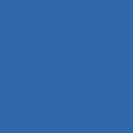
Binôme
Biomécanique
black-out
Blanchisseries
Blessé médullaire
Blessure
Blessures et maladies
Boîtes à gants
Bonnes pratiques
Borne tactile libre service
Boulangerie alternative
Briqueterie
BTP
Bulletins météorologiques
Bureau
Bureau paysager
Bureaux ouverts
Burnout
Bursite
Bus
Cadre
Cadre d’analyse implicite
Cadre intermédiaire
Cadres
Cadres dirigeants
Cadres intermédiaires