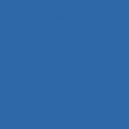
11.1 Comparaison entre les modes de dialogue
2.11.3 attention
2.9.7 decision making and risk assessment
2.9.7 prise de décision et évaluation de risque
2.9.9 learning
28.4 Furniture
2x12
2x12 heures
2x12h
3.4.1 static body measurements
3.4.3 muscular strength and endurance
3.4.4 posture
37.11 Conception de systèmes et ingénierie des
interfaces
4.1.1 enfants
4.4 experience and practice