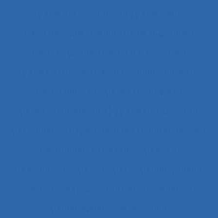
Aide à la manutention
Aide IHM
Aide médicale urgente
Aide soignant.e
Aide soignante
Aides à la conduite
Aides au travail
Aides informationnelles
Aides optiques
Aides techniques
Aides-infirmières (ers)
Aides-soignantes
Ajustement
Ajustement des représentations
Ajustements
Alarme
Aléas
Alimentation
Alpes
ALT
Amartya Sen
Ambiances physiques
Aménagement
Aménagement de l’espace