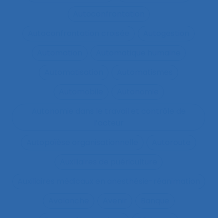
Autoconfrontation
Autoconfrontation croisée
Autogestion
Automation
Automatique humaine
Automatisation
Automatismes
Automobile
Autonomie
Autonomie dans le travail et contrôle de
l’acteur
Autopoïèse organisationnelle
Autoroute
Auxiliaires de puériculture
Auxiliaires médicaux en anesthésie-réanimation
Avalanche
Avenir
Banque