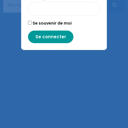
approche développementale
Approche écosystémique à la santé
Se souvenir de moi
approche holistique de l’activité
Approche individuelle
Approche instrumentale
Approche macroscopique/microscopique
Approche méthodologique
Approche partenariale
Approche participative
Approche pluridisciplinaire
Approche réflexive de la pratique