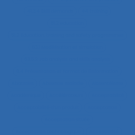
41.3.4 Skill demands
44 training
51.2 education
51.2 Education, training and safety programmes
63.1 Modélisation et simulation
63.5.2 Job analysis and skills analysis
8.4 Présentation et format de l'information
Abattoirs
Absence maladie
Absentéisme
Académique
Accélérateurs
Acceptabilité
Acceptabilité d’un produit
Acceptation
Acceptation située
Acceptation technologique
Accessibilité