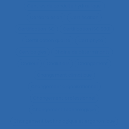
Centres de conduite hydraulique.
Cérébrolésion
Certification
Certification ISO
Certification ISO 9001
Certification qualité
Certiphyto
Cervicalgies
Chaîne de déterminants
Chaleur
Chalutiers
Changement
Changement climatique
Changement organisationnel
Changement professionnel
Changement technologique
Changement technologique et ergonomique