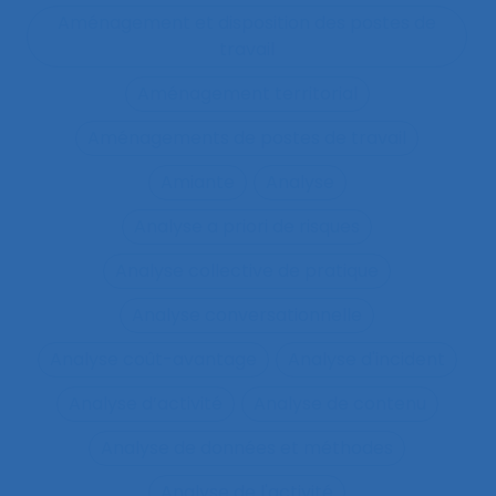
Aménagement et disposition des postes de
travail
Aménagement territorial
Aménagements de postes de travail
Amiante
Analyse
Analyse a priori de risques
Analyse collective de pratique
Analyse conversationnelle
Analyse coût-avantage
Analyse d'incident
Analyse d’activité
Analyse de contenu
Analyse de données et méthodes
Analyse de l'activité