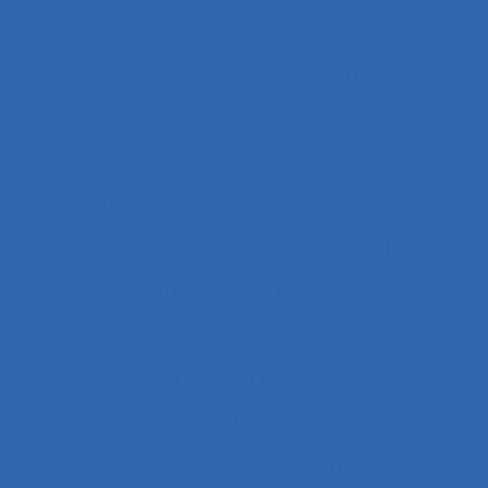
coaching
Cobot
Cobots
Codage
Codes d'usages
Codes of practice
Cognition
Cognition distribuée
Cognition située
Cognitive readiness
Cohérence
Cohérence du système
Collaboration
Collaboration à distance
Collaboration humain-cobot
Collaboration humain/IA
Collaboration interprofessionnelle
Collaboration multimétiers
Collaboration organisateurs/ergonomes