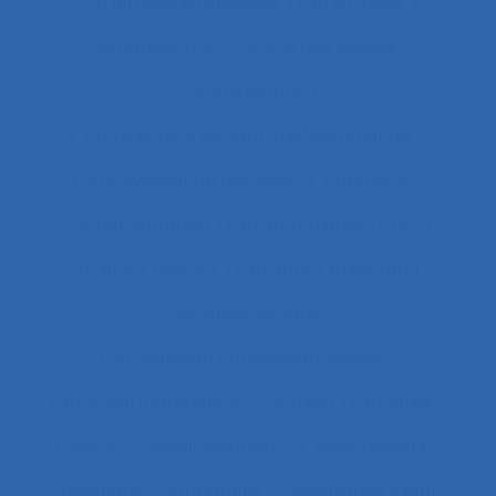
Arbitrage stratégique
Arbitrages
Arboriculture
Arbre des causes
Architecture
Architecture du contrôle/commande
Archivage informatique
Argentine
Argumentation
Arrêt maladie
art
Artefact cognitif
Artefact prescriptif
Artefact sonore
Articulation conception-usage
Artificial Intelligence
Artisan
Artistes
ASEM
Assainissement
Assembleurs
Assignation temporaire
Assistance client