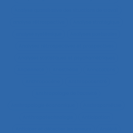
Analyse quantitative des situations de travail
analyse rétrospective
Analyse stratégique
analyse systémique
Analyses posturales
Analyses rétrospectives et prospectives
Analyses statistiques et psychométriques
Ancienneté
Anesthésie
Annotations
Anthropocène
Anthropocentré
Anthropologie de l’activité
Anthropologie économique
Anthropométrie
Anthropotechnologie
Anticipation
Anticiper et détecter les erreurs
Anxiété