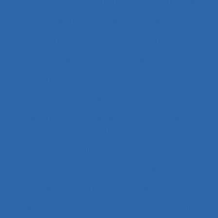
Auxiliaires médicaux en anesthésie-réanimation
Avalanche
Avenir
Banque
Banque électronique
Bâtiment
Bâtiment travaux publics
Bâtiments et travaux publics
Bénin
Besoins
Besoins de formation des professionnels de
santé
Besoins en formation
Besoins informationnels
Biais intuitif
Bibliothèque numérique
Bien être
Bien faire
Bien-être
Bien-être animal