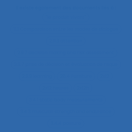
Il existe également des documents liés à :
"le produit vivant"
11.1 Comparaison entre les modes de dialogue
2.11.3 attention
2.9.7 decision making and risk assessment
2.9.7 prise de décision et évaluation de risque
2.9.9 learning
28.4 Furniture
2x12
2x12 heures
2x12h
3.4.1 static body measurements
3.4.3 muscular strength and endurance
3.4.4 posture