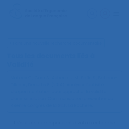
< Faire une nouvelle recherche documentaire
Tous les documents liés à
Validité
Mateev C., Caro S., Auberlet J.M., Safin S., Bationo-
Tillon A., Decortis F. (2014).
Analyser l’activité
d’expérimentation pour approcher la validité
d’une simulation
. Communication présentée au
49ème congrès de la SELF, La Rochelle.
1 résultats correspondent à votre recherche