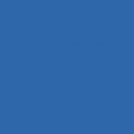
Auto-confrontation
Auto-diagnostic
Auto-diagnostic SST
Auto-estimation
Autoconfrontation
Autoconfrontation croisée
Autogestion
Automation
Automatique humaine
Automatisation
Automatismes
Automobile
Autonomie
Autonomie dans le travail et contrôle de
l’acteur
Autopoïèse organisationnelle
Autoroute
Auxiliaires de puériculture