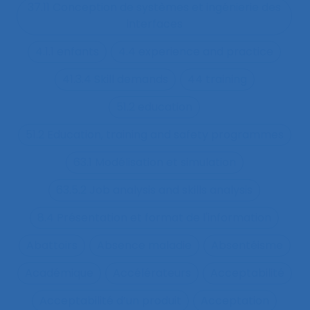
37.11 Conception de systèmes et ingénierie des
interfaces
4.1.1 enfants
4.4 experience and practice
41.3.4 Skill demands
44 training
51.2 education
51.2 Education, training and safety programmes
63.1 Modélisation et simulation
63.5.2 Job analysis and skills analysis
8.4 Présentation et format de l'information
Abattoirs
Absence maladie
Absentéisme
Académique
Accélérateurs
Acceptabilité
Acceptabilité d’un produit
Acceptation