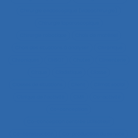
Chirurgie endoscopique (vidéochirurgie)
Chirurgie laparoscopique
Chirurgie robotique
Choix de matériel
Choix des situations à analyser
Chronique
Chroniques
CHSCT
Chutes
Cimenterie
Cirque
Cladistique
Classe
Classes de situations
Client
Climat social
Clinique de l’activité
CMR
Co-activité
Co-conception
Co-conception centrée utilisateur
Co-construction
Co-production du service