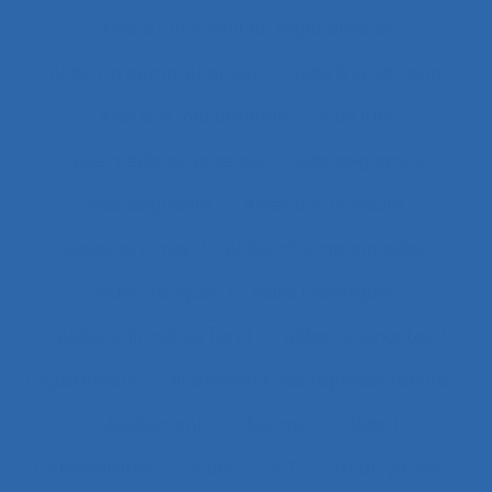
Aide à l’intervention ergonomique
Aide à la compréhension
Aide à la décision
Aide à la manutention
Aide IHM
Aide médicale urgente
Aide soignant.e
Aide soignante
Aides à la conduite
Aides au travail
Aides informationnelles
Aides optiques
Aides techniques
Aides-infirmières (ers)
Aides-soignantes
Ajustement
Ajustement des représentations
Ajustements
Alarme
Aléas
Alimentation
Alpes
ALT
Amartya Sen