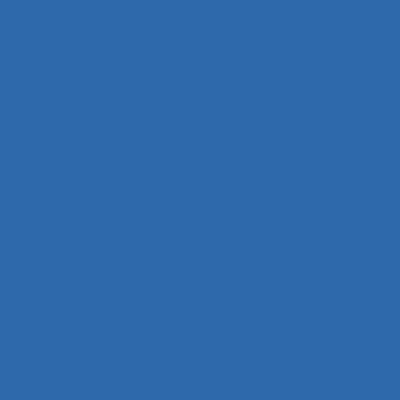
durée
Centres d’appels
Centres de conduite hydraulique.
Cérébrolésion
Certification
Certification ISO
Certification ISO 9001
Certification qualité
Certiphyto
Cervicalgies
Chaîne de déterminants
Chaleur
Chalutiers
Changement
Changement climatique
Changement organisationnel
Changement professionnel