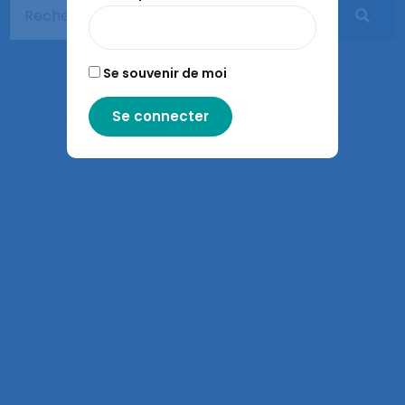
Apprentissages sociaux
Approaches and method
Se souvenir de moi
approche développementale
Approche écosystémique à la santé
approche holistique de l’activité
Approche individuelle
Approche instrumentale
Approche macroscopique/microscopique
Approche méthodologique
Approche partenariale
Approche participative