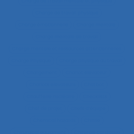
Charge de travail mentale et physique
Charge de travail physique
Charge émotionnelle
Charge mentale
Charge mentale de travail
Charge mentale et ressources attentionnelles
Charge Physique
Charge physique du travail
Chargement
Chariot élévateur
Chariots élévateurs
Chatbot
Chaufferie nucléaire
Checklists
Chef de projet
Chefs d’équipe
Chemical hazards
Chimie
Chirurgical equipment
Chirurgie cardiaque