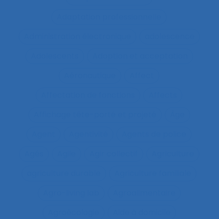
Adaptation professionnelle
Administration électronique
adolescence
Adolescents
Adoption et acceptation
Aéronautique
Affect
Affectation de fonctions
Affects
Affichage tête-porté et projeté
Âge
Agent
Agentivité
Agents de police
Agés
Agile
Agir collectif
Agriculture
agriculture durable
Agriculture familiale
Agro-living lab
Agroalimentaire
Agroécologie
Aide à domicile