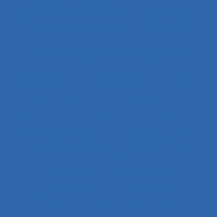
Bien faire
Bien-être
Bien-être animal
Bien-être et santé au travail
Bientraitance
Bilan des actions de protection du métier
Binôme
Biomécanique
black-out
Blanchisseries
Blessé médullaire
Blessure
Blessures et maladies
Boîtes à gants
Bonnes pratiques
Borne tactile libre service
Boulangerie alternative
Briqueterie
BTP
Bulletins météorologiques
Bureau
Bureau paysager
Bureaux ouverts
Burnout
Bursite
Bus
Cadre
Cadre d’analyse implicite