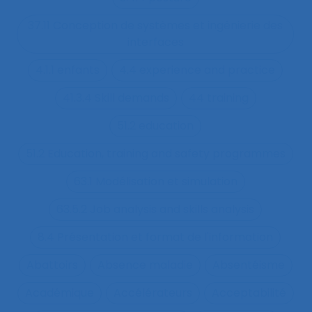
37.11 Conception de systèmes et ingénierie des
interfaces
4.1.1 enfants
4.4 experience and practice
41.3.4 Skill demands
44 training
51.2 education
51.2 Education, training and safety programmes
63.1 Modélisation et simulation
63.5.2 Job analysis and skills analysis
8.4 Présentation et format de l'information
Abattoirs
Absence maladie
Absentéisme
Académique
Accélérateurs
Acceptabilité