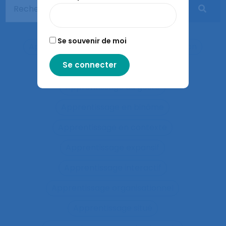
Anticiper et détecter les erreurs
Anxiété
Apports méthodologiques
Se souvenir de moi
Appréciation des risques
Appréhension
Apprentis
Apprentissage
Apprentissage du geste
Apprentissage en binôme
Apprentissage en contexte
Apprentissage expansif
Apprentissage interactif
Apprentissage organisationnel
Apprentissage situé