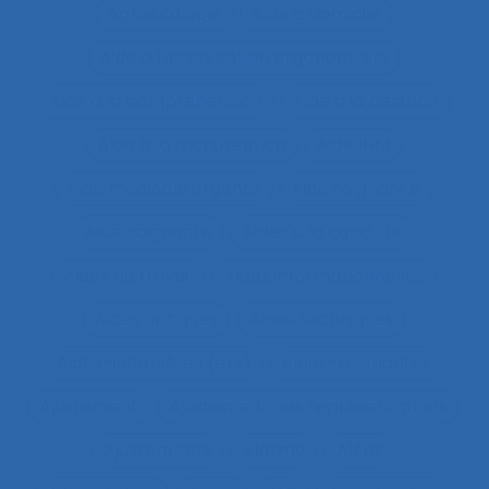
Agroécologie
Aide à domicile
Aide à l’intervention ergonomique
Aide à la compréhension
Aide à la décision
Aide à la manutention
Aide IHM
Aide médicale urgente
Aide soignant.e
Aide soignante
Aides à la conduite
Aides au travail
Aides informationnelles
Aides optiques
Aides techniques
Aides-infirmières (ers)
Aides-soignantes
Ajustement
Ajustement des représentations
Ajustements
Alarme
Aléas