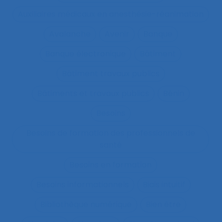
Auxiliaires médicaux en anesthésie-réanimation
Avalanche
Avenir
Banque
Banque électronique
Bâtiment
Bâtiment travaux publics
Bâtiments et travaux publics
Bénin
Besoins
Besoins de formation des professionnels de
santé
Besoins en formation
Besoins informationnels
Biais intuitif
Bibliothèque numérique
Bien être