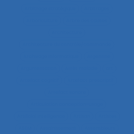
Arbitrage stratégique
Arbitrages
Arboriculture
Arbre des causes
Architecture
Architecture du contrôle/commande
Archivage informatique
Argentine
Argumentation
Arrêt maladie
art
Artefact cognitif
Artefact prescriptif
Artefact sonore
Articulation conception-usage
Artificial Intelligence
Artisan
Artistes
ASEM
Assainissement
Assembleurs