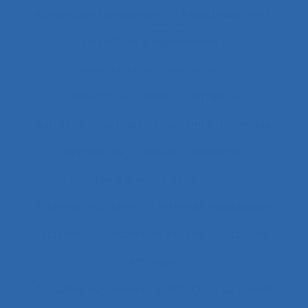
Assignation temporaire
Assistance client
Assistance hypermédia
association professionnelle
Assurance-qualité
Astreinte
Astreinte psychique
astreinte thermique
Asymétries
Atelier collaboratif
Atteintes à la santé et au collectif
Attentes implicites
Attentes individuelles
Attention
Attention visuelle
Attitude
Attitudes
Attitudes au travail et satisfaction au travail