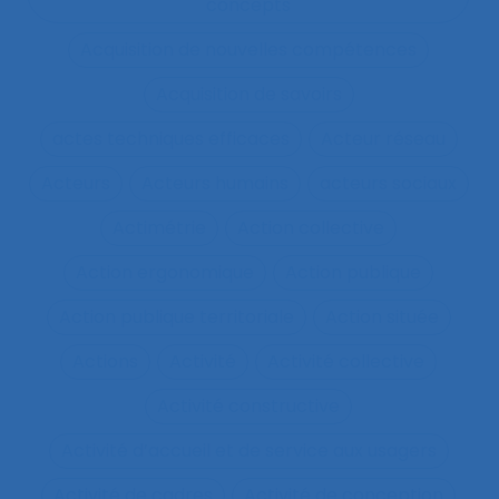
concepts
Acquisition de nouvelles compétences
Acquisition de savoirs
actes techniques efficaces
Acteur réseau
Acteurs
Acteurs humains
acteurs sociaux
Actimétrie
Action collective
Action ergonomique
Action publique
Action publique territoriale
Action située
Actions
Activité
Activité collective
Activité constructive
Activité d’accueil et de service aux usagers
Activité de cadres
Activité de conception