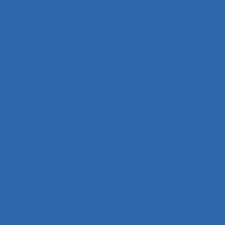
Alimentation
Alpes
ALT
Amartya Sen
Ambiances physiques
Aménagement
Aménagement de l’espace
Aménagement et disposition des postes de
travail
Aménagement territorial
Aménagements de postes de travail
Amiante
Analyse
Analyse a priori de risques
Analyse collective de pratique
Analyse conversationnelle
Analyse coût-avantage
Analyse d'incident