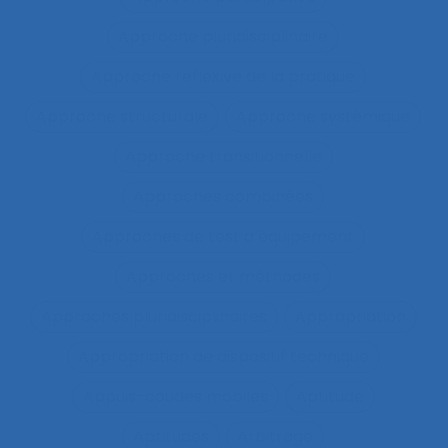
Approche pluridisciplinaire
Approche réflexive de la pratique
Approche structurale
Approche systémique
Approche transitionnelle
Approches combinées
Approches de test d’équipement
Approches et méthodes
Approches pluridisciplinaires
Appropriation
Appropriation de dispositif technique
Appuis-coudes mobiles
Aptitude
Aptitudes
Arbitrage