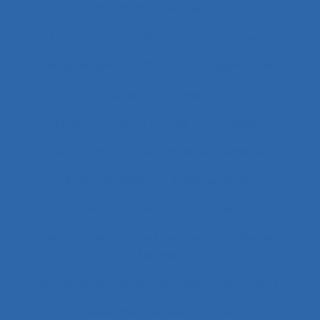
Attractivité
Authenticité
Auto-confrontation
Auto-diagnostic
Auto-diagnostic SST
Auto-estimation
Autoconfrontation
Autoconfrontation croisée
Autogestion
Automation
Automatique humaine
Automatisation
Automatismes
Automobile
Autonomie
Autonomie dans le travail et contrôle de
l’acteur
Autopoïèse organisationnelle
Autoroute
Auxiliaires de puériculture