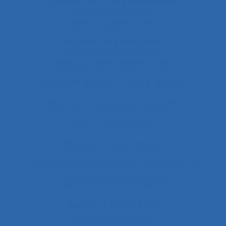
Apprentissages organisationnels
Apprentissages sociaux
Approaches and method
approche développementale
Approche écosystémique à la santé
approche holistique de l’activité
Approche individuelle
Approche instrumentale
Approche macroscopique/microscopique
Approche méthodologique
Approche partenariale
Approche participative