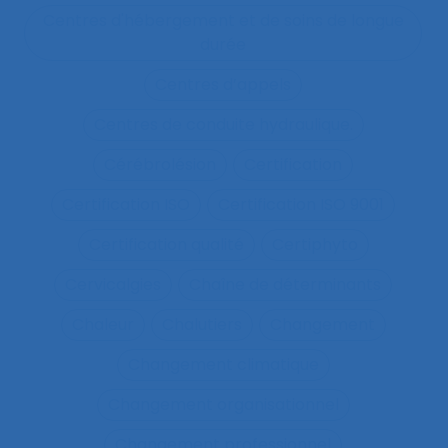
Centres d'hébergement et de soins de longue
durée
Centres d’appels
Centres de conduite hydraulique.
Cérébrolésion
Certification
Certification ISO
Certification ISO 9001
Certification qualité
Certiphyto
Cervicalgies
Chaîne de déterminants
Chaleur
Chalutiers
Changement
Changement climatique
Changement organisationnel
Changement professionnel