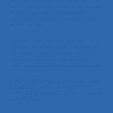
Foret J., Six-Touchard B. (2020).
Quand les
exosquelettes contribuent à élargir les frontières
de l’activité gestuelle en milieu industriel
.
Communication présentée au 55ème congrès
de la SELF, En Visio.
Le Chêne Y., Rigal F., Barthe B. (2020).
De
l’acquisition d’un exosquelette à l’évaluation de
son usage en situation de travail : apports de
l’approche ergonomique
. Communication
présentée au 55ème congrès de la SELF, En Visio.
Froment N. (2018).
Étude exploratoire sur l’usage
des exosquelettes dans le secteur du BTP
.
Communication présentée au 53ème congrès de
la SELF, Bordeaux.