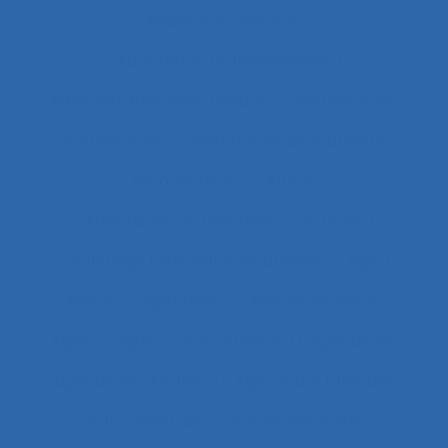
Adaptation motrice
Adaptation professionnelle
Administration électronique
adolescence
Adolescents
Adoption et acceptation
Aéronautique
Affect
Affectation de fonctions
Affects
Affichage tête-porté et projeté
Âge
Agent
Agentivité
Agents de police
Agés
Agile
Agir collectif
Agriculture
agriculture durable
Agriculture familiale
Agro-living lab
Agroalimentaire