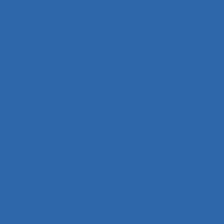
Chirurgical equipment
Chirurgie cardiaque
Chirurgie endoscopique (vidéochirurgie)
Chirurgie laparoscopique
Chirurgie robotique
Choix de matériel
Choix des situations à analyser
Chronique
Chroniques
CHSCT
Chutes
Cimenterie
Cirque
Cladistique
Classe
Classes de situations
Client
Climat social
Clinique de l’activité
CMR
Co-activité
Co-conception
Co-conception centrée utilisateur