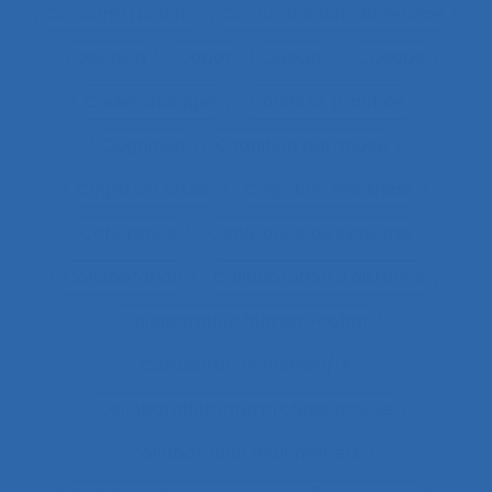
Co-construction
Co-production du service
coaching
Cobot
Cobots
Codage
Codes d'usages
Codes of practice
Cognition
Cognition distribuée
Cognition située
Cognitive readiness
Cohérence
Cohérence du système
Collaboration
Collaboration à distance
Collaboration humain-cobot
Collaboration humain/IA
Collaboration interprofessionnelle
Collaboration multimétiers