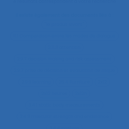
4 résultats correspondent à votre recherche
Il existe également des documents liés à :
"le produit vivant"
11.1 Comparaison entre les modes de dialogue
2.11.3 attention
2.9.7 decision making and risk assessment
2.9.7 prise de décision et évaluation de risque
2.9.9 learning
28.4 Furniture
2x12
2x12 heures
2x12h
3.4.1 static body measurements
3.4.3 muscular strength and endurance
3.4.4 posture