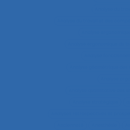
Analyse du tra
Analyse du travail et des comp
Analyse ergonomiqu
Analyse ergonomique du tr
Analyse fonctionnel
Analyse géométrique des
Analyse orga
Analyse quantitative des si
Analyse stratégique
a
Analyses rétrospectives et prospe
Ancienneté
Anesthésie
A