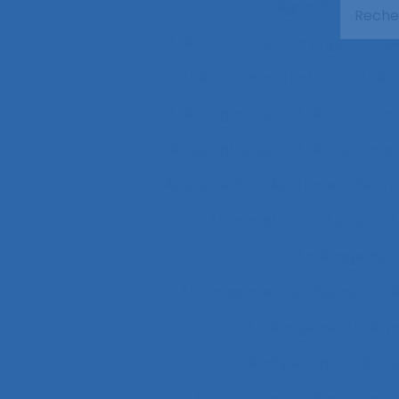
Agroalimentaire
Aide à l’intervention ergonomiqu
Aide à la manutention
Aide 
Aide soignante
Aides à la con
Aides optiques
Aides techniq
Ajustement
Ajustement des re
Alimentation
Alpes
A
Aménagemen
Aménagement et disposition de
Aménagements de pos
Analyse a priori de ri
Analyse conversationnelle