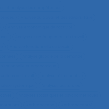
vail et analyse des compétences
étences
Analyse du travail et des savoirs-faire
e
Analyse ergonomique de l’activité
avail
Analyse et aménagement du travail
le
Analyse fonctionnelle du besoin
 données
Analyse globale de la demande
nisationnelle et ergonomique
tuations de travail
analyse rétrospective
nalyse systémique
Analyses posturales
ctives
Analyses statistiques et psychométriques
nnotations
Anthropocène
Anthropocentré