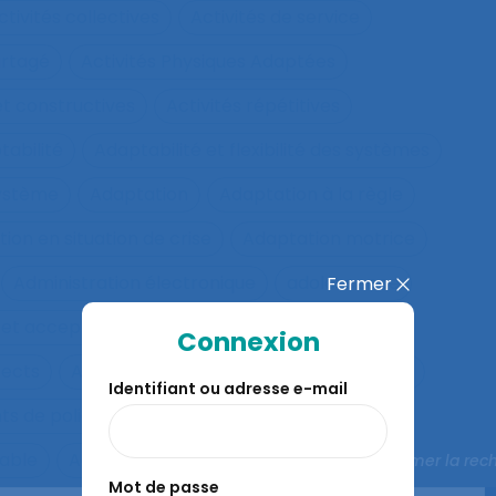
ctivités collectives
Activités de service
artagé
Activités Physiques Adaptées
et constructives
Activités répétitives
tabilité
Adaptabilité et flexibilité des systèmes
système
Adaptation
Adaptation à la règle
ion en situation de crise
Adaptation motrice
Administration électronique
adolescence
Fermer
 et acceptation
Aéronautique
Affect
Connexion
fects
Affichage tête-porté et projeté
Âge
Identifiant ou adresse e-mail
ts de police
Agés
Agile
Agir collectif
rable
Agriculture familiale
Agro-living lab
Fermer la rec
Mot de passe