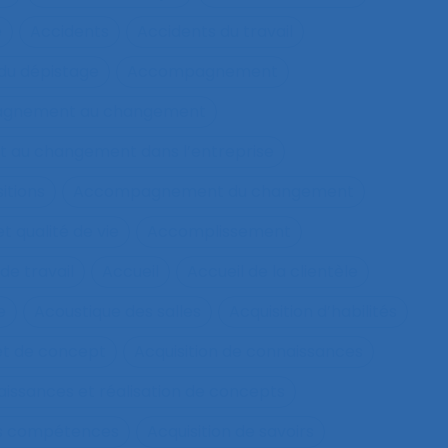
e
Accidents
Accidents du travail
u dépistage
Accompagnement
gnement au changement
au changement dans l’entreprise
itions
Accompagnement du changement
qualité de vie
Accomplissement
de travail
Accueil
Accueil de la clientèle
e
Acoustique des salles
Acquisition d’habilités
et de concept
Acquisition de connaissances
aissances et réalisation de concepts
les compétences
Acquisition de savoirs