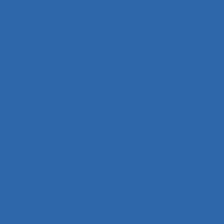
Acteur réseau
Acteurs
Acteurs humains
ie
Action collective
Action ergonomique
 territoriale
Action située
Actions
Activité
ective
Activité constructive
 service aux usagers
Activité de cadres
Activité de conduite
Activité de guidage
Activité de service
Activité de travail
tivité des formateurs
Activité dialogique
vité enseignante
Activité entrepreneuriale
rumentée
Activité médiatisée
Activité physique
ucative
Activité réelle
Activité située