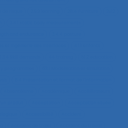
n de risque
2.9.9 learning
28.4 Furniture
2x12
h
3.4.1 static body measurements
ength and endurance
3.4.4 posture
s et ingénierie des interfaces
4.1.1 enfants
1.3.4 Skill demands
44 training
51.2 education
fety programmes
63.1 Modélisation et simulation
ysis
8.4 Présentation et format de l'information
Absentéisme
Académique
Accélérateurs
’un produit
Acceptation
Acceptation située
ologique
Accessibilité
Accident
nd
Accident de trajet
Accident du travail