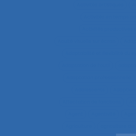
Activités artistiques
A
Activités en temps p
Activités productives 
Acuité visuelle sur écran
Adap
Adaptabilité et flexibilité du 
Adaptation de l’outil
adaptat
Adaptation professionnelle
Adolescents
Adoption
Affectation de fonctions
Af
Agent
Agentivité
Agen
Agriculture
agriculture du