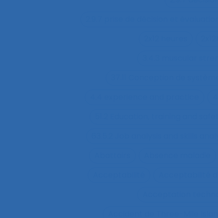
2.9.7 prise de décision et évaluatio
2x12 heures
2x12
3.4.3 muscular str
37.11 Conception de système
4.4 experience and practice
4
51.2 Education, training and sa
63.5.2 Job analysis and skills anal
Abattoirs
Absence maladie
Acceptabilité
Acceptabilité d
Acceptation techn
Accident de Three-Mile Isla