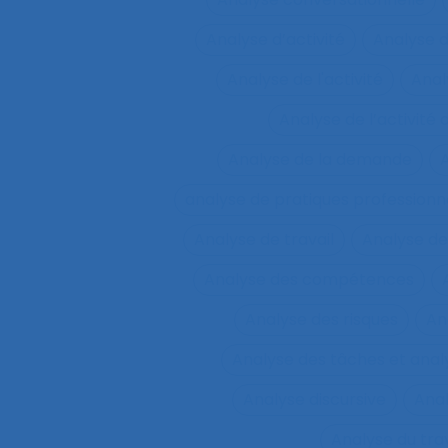
Analyse d’activité
Analyse 
Analyse de l'activité
Analy
Analyse de l’activité d
Analyse de la demande
A
analyse de pratiques professionn
Analyse de travail
Analyse de
Analyse des compétences
Analyse des risques
An
Analyse des tâches et ana
Analyse discursive
Anal
Analyse du tra