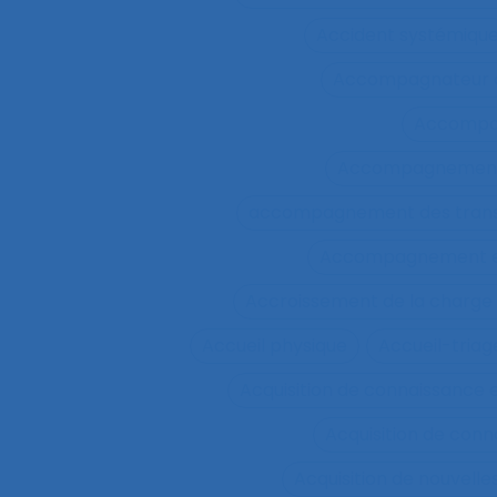
Accident systémiqu
Accompagnateur d
Accompa
Accompagnement 
accompagnement des trans
Accompagnement et 
Accroissement de la charge 
Accueil physique
Accueil-triag
Acquisition de connaissance 
Acquisition de conn
Acquisition de nouvel