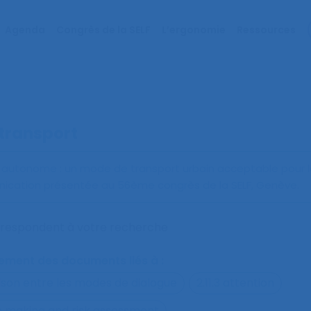
Agenda
Congrès de la SELF
L’ergonomie
Ressources
transport
e autonome : un mode de transport urbain acceptable pour 
ication présentée au 56ème congrès de la SELF, Genève.
orrespondent à votre recherche
alement des documents liés à :
ison entre les modes de dialogue
2.11.3 attention
on making and risk assessment