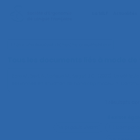
La SELF
Actualités
< Faire une nouvelle recherche documentaire
Tous les documents liés à
mode de 
Zare M., Bert N., Larique M., Sagot J.C. (2022).
Le véhicul
personnes en situation de handicap moteur ?
. Commun
1 résultats c
Il existe ég
"le produit vivant"
11.1 Compara
2.9.7 decisi