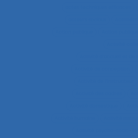
actes techniques efficaces
acteurs sociaux
Actimétr
Action publique
Action publique
Activité coll
Activité d’accueil et de
Activité de conception
Activité de l’instructeur
Activité des cadres
Ac
Activité domestique
Acti
Activité humaine
Activité inst
Activité psycho-socio-éd