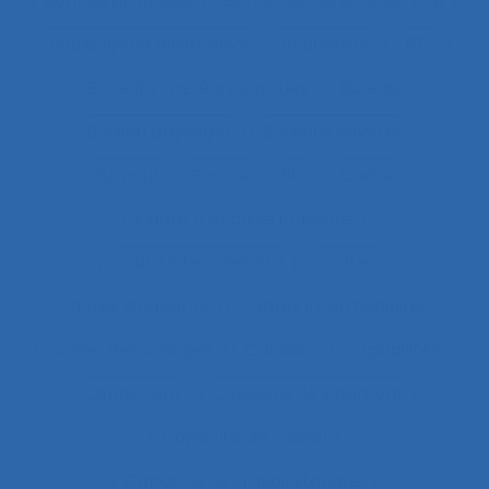
Bonnes pratiques
Borne tactile libre service
Boulangerie alternative
Briqueterie
BTP
Bulletins météorologiques
Bureau
Bureau paysager
Bureaux ouverts
Burnout
Bursite
Bus
Cadre
Cadre d’analyse implicite
Cadre intermédiaire
Cadres
Cadres dirigeants
Cadres intermédiaires
Cahier des charges
Canada
Capabilités
Capacitant
Capacité de jugement
Capacité de travail
Capacité de travail statique