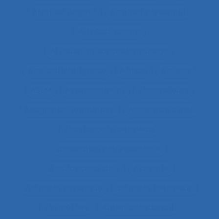
Artefact cognitif
Artefact prescriptif
Artefact sonore
Articulation conception-usage
Artificial Intelligence
Artisan
Artistes
ASEM
Assainissement
Assembleurs
Assignation temporaire
Assistance client
Assistance hypermédia
association professionnelle
Assurance-qualité
Astreinte
Astreinte psychique
astreinte thermique
Asymétries
Atelier collaboratif