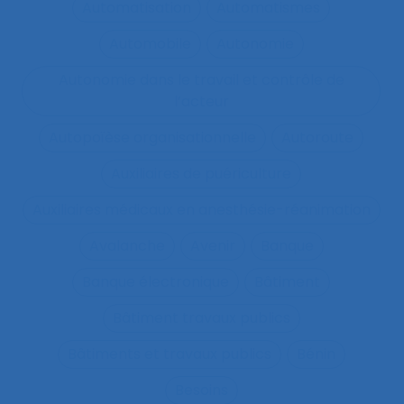
Automatisation
Automatismes
Automobile
Autonomie
Autonomie dans le travail et contrôle de
l’acteur
Autopoïèse organisationnelle
Autoroute
Auxiliaires de puériculture
Auxiliaires médicaux en anesthésie-réanimation
Avalanche
Avenir
Banque
Banque électronique
Bâtiment
Bâtiment travaux publics
Bâtiments et travaux publics
Bénin
Besoins