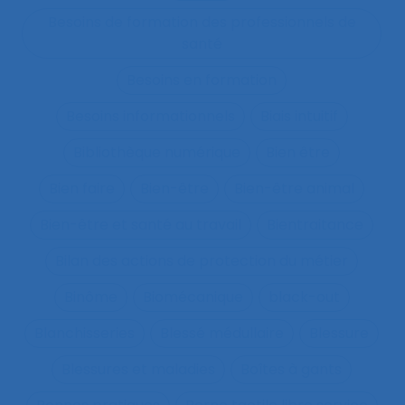
Besoins de formation des professionnels de
santé
Besoins en formation
Besoins informationnels
Biais intuitif
Bibliothèque numérique
Bien être
Bien faire
Bien-être
Bien-être animal
Bien-être et santé au travail
Bientraitance
Bilan des actions de protection du métier
Binôme
Biomécanique
black-out
Blanchisseries
Blessé médullaire
Blessure
Blessures et maladies
Boîtes à gants