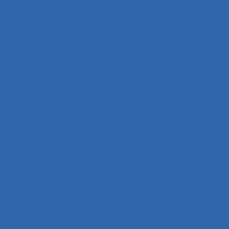
Atteintes à la santé et au collectif
Attentes implicites
Attentes individuelles
Attention
Attention visuelle
Attitude
Attitudes
Attitudes au travail et satisfaction au travail
Attractivité
Authenticité
Auto-confrontation
Auto-diagnostic
Auto-diagnostic SST
Auto-estimation
Autoconfrontation
Autoconfrontation croisée
Autogestion
Automation
Automatique humaine