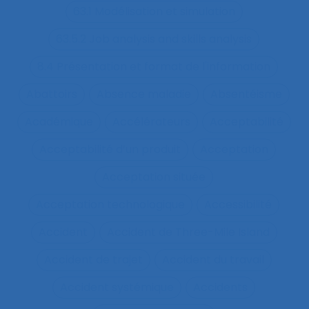
63.1 Modélisation et simulation
63.5.2 Job analysis and skills analysis
8.4 Présentation et format de l'information
Abattoirs
Absence maladie
Absentéisme
Académique
Accélérateurs
Acceptabilité
Acceptabilité d’un produit
Acceptation
Acceptation située
Acceptation technologique
Accessibilité
Accident
Accident de Three-Mile Island
Accident de trajet
Accident du travail
Accident systémique
Accidents