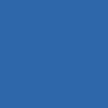
Aides au travail
Aides informationnelles
Aides optiques
Aides techniques
Aides-infirmières (ers)
Aides-soignantes
Ajustement
Ajustement des représentations
Ajustements
Alarme
Aléas
Alimentation
Alpes
ALT
Amartya Sen
Ambiances physiques
Aménagement
Aménagement de l’espace
Aménagement et disposition des postes de
travail
Aménagement territorial
Aménagements de postes de travail