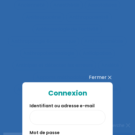
Ancienneté
Anesthésie
Annotations
Anthropocène
Anthropocentré
Anthropologie de l’activité
Anthropologie économique
Anthropométrie
Anthropotechnologie
Anticipation
Anticiper et détecter les erreurs
Anxiété
Fermer
Apports méthodologiques
Appréciation des risques
Appréhension
Connexion
Apprentis
Apprentissage
Identifiant ou adresse e-mail
Apprentissage du geste
Apprentissage en binôme
Fermer la recherche
Mot de passe