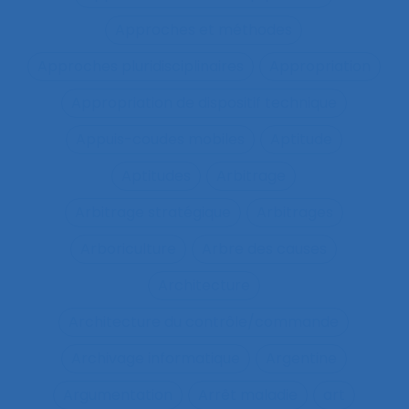
Approches et méthodes
Approches pluridisciplinaires
Appropriation
Appropriation de dispositif technique
Appuis-coudes mobiles
Aptitude
Aptitudes
Arbitrage
Arbitrage stratégique
Arbitrages
Arboriculture
Arbre des causes
Architecture
Architecture du contrôle/commande
Archivage informatique
Argentine
Argumentation
Arrêt maladie
art