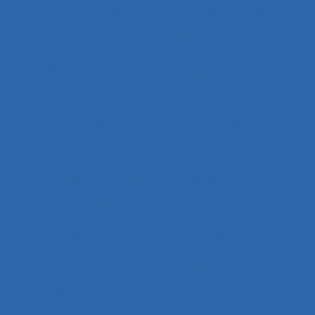
Affichage tête-porté et projeté
Âge
Agent
Agentivité
Agents de police
Agés
Agile
Agir collectif
Agriculture
agriculture durable
Agriculture familiale
Agro-living lab
Agroalimentaire
Agroécologie
Aide à domicile
Aide à l’intervention ergonomique
Aide à la compréhension
Aide à la décision
Aide à la manutention
Aide IHM
Aide médicale urgente
Aide soignant.e
Aide soignante
Aides à la conduite