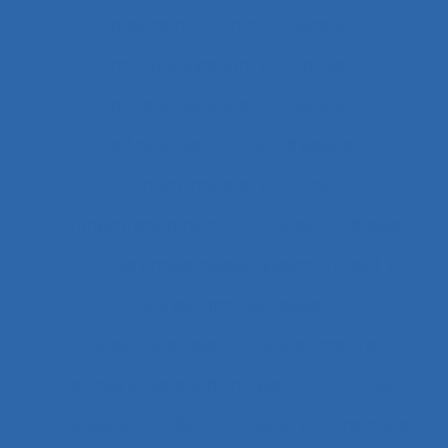
Chargement
Chariot élévateur
Chariots élévateurs
Chatbot
Chaufferie nucléaire
Checklists
Chef de projet
Chefs d’équipe
Chemical hazards
Chimie
Chirurgical equipment
Chirurgie cardiaque
Chirurgie endoscopique (vidéochirurgie)
Chirurgie laparoscopique
Chirurgie robotique
Choix de matériel
Choix des situations à analyser
Chronique
Chroniques
CHSCT
Chutes
Cimenterie