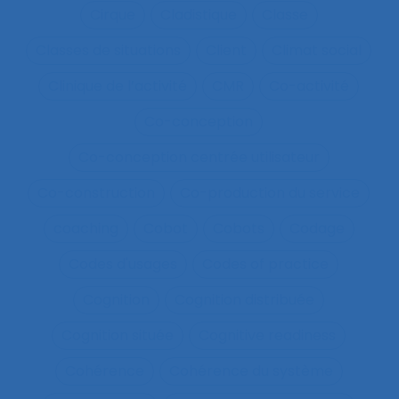
Cirque
Cladistique
Classe
Classes de situations
Client
Climat social
Clinique de l’activité
CMR
Co-activité
Co-conception
Co-conception centrée utilisateur
Co-construction
Co-production du service
coaching
Cobot
Cobots
Codage
Codes d'usages
Codes of practice
Cognition
Cognition distribuée
Cognition située
Cognitive readiness
Cohérence
Cohérence du système