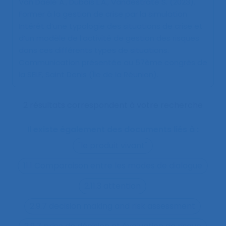
Van Daele A., Dubois L.A., Vandestrate S. (2023).
Former à la gestion de crise par la simulation
Intérêt d’une typologie des situations de crise et
d’un modèle de l’activité de gestion des risques
dans ces différents types de situations
.
Communication présentée au 57ème congrès de
la SELF, Saint Denis (Île de la Réunion).
2 résultats correspondent à votre recherche
Il existe également des documents liés à :
"le produit vivant"
11.1 Comparaison entre les modes de dialogue
2.11.3 attention
2.9.7 decision making and risk assessment