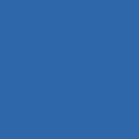
2.9.7 prise de décision et évaluation de risque
2.9.9 learning
28.4 Furniture
2x12
2x12 heures
2x12h
3.4.1 static body measurements
3.4.3 muscular strength and endurance
3.4.4 posture
37.11 Conception de systèmes et ingénierie des
interfaces
4.1.1 enfants
4.4 experience and practice
41.3.4 Skill demands
44 training
51.2 education
51.2 Education, training and safety programmes