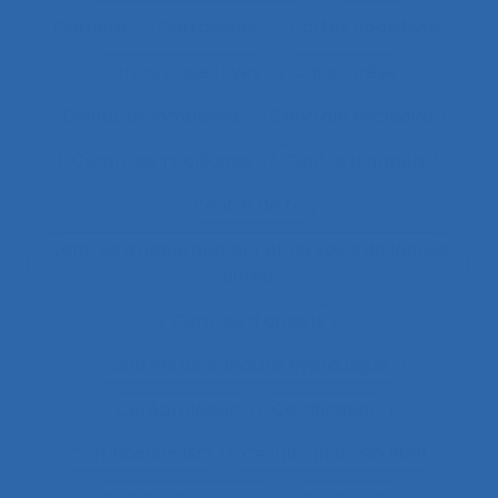
Carrière
Carrossiers
Cartes cognitives
Cartes projectives
Catachrèse
Ceintures lombaires
Centrale nucléaire
Centrales nucléaires
Centre d’appels
centre de tri
Centres d'hébergement et de soins de longue
durée
Centres d’appels
Centres de conduite hydraulique.
Cérébrolésion
Certification
Certification ISO
Certification ISO 9001