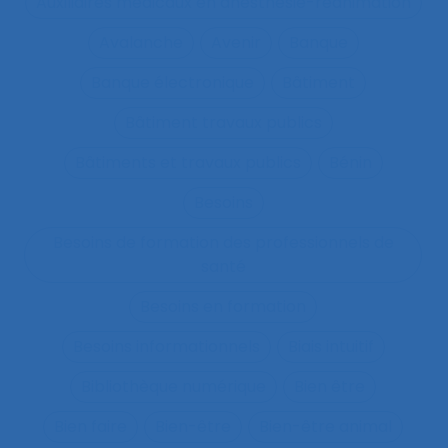
Auxiliaires médicaux en anesthésie-réanimation
Avalanche
Avenir
Banque
Banque électronique
Bâtiment
Bâtiment travaux publics
Bâtiments et travaux publics
Bénin
Besoins
Besoins de formation des professionnels de
santé
Besoins en formation
Besoins informationnels
Biais intuitif
Bibliothèque numérique
Bien être
Bien faire
Bien-être
Bien-être animal