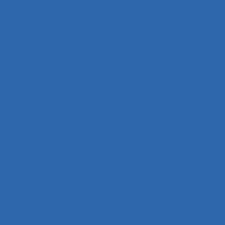
Chirurgie endoscopique (vidéochirurgie)
Chirurgie laparoscopique
Chirurgie robotique
Choix de matériel
Choix des situations à analyser
Chronique
Chroniques
CHSCT
Chutes
Cimenterie
Cirque
Cladistique
Classe
Classes de situations
Client
Climat social
Clinique de l’activité
CMR
Co-activité
Co-conception
Co-conception centrée utilisateur
Co-construction
Co-production du service