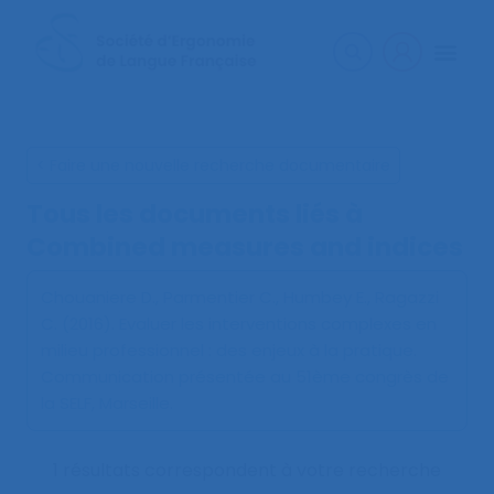
< Faire une nouvelle recherche documentaire
Tous les documents liés à
Combined measures and indices
Chouaniere D., Parmentier C., Humbey E., Ragazzi
C. (2016).
Evaluer les interventions complexes en
milieu professionnel : des enjeux à la pratique
.
Communication présentée au 51ème congrès de
la SELF, Marseille.
1 résultats correspondent à votre recherche