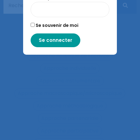
Apprentissages sociaux
Approaches and method
Se souvenir de moi
approche développementale
Approche écosystémique à la santé
approche holistique de l’activité
Approche individuelle
Approche instrumentale
Approche macroscopique/microscopique
Approche méthodologique
Approche partenariale
Approche participative