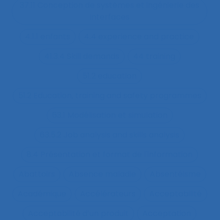
37.11 Conception de systèmes et ingénierie des
interfaces
4.1.1 enfants
4.4 experience and practice
41.3.4 Skill demands
44 training
51.2 education
51.2 Education, training and safety programmes
63.1 Modélisation et simulation
63.5.2 Job analysis and skills analysis
8.4 Présentation et format de l'information
Abattoirs
Absence maladie
Absentéisme
Académique
Accélérateurs
Acceptabilité
Acceptabilité d’un produit
Acceptation