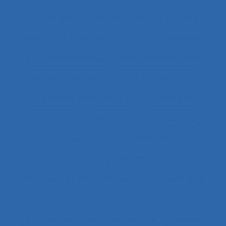
Analyse quantitative des situations de travail
analyse rétrospective
Analyse stratégique
analyse systémique
Analyses posturales
Analyses rétrospectives et prospectives
Analyses statistiques et psychométriques
Ancienneté
Anesthésie
Annotations
Anthropocène
Anthropocentré
Anthropologie de l’activité
Anthropologie économique
Anthropométrie
Anthropotechnologie
Anticipation
Anticiper et détecter les erreurs
Anxiété