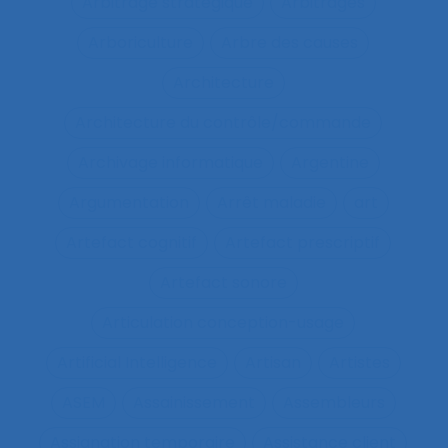
Arbitrage stratégique
Arbitrages
Arboriculture
Arbre des causes
Architecture
Architecture du contrôle/commande
Archivage informatique
Argentine
Argumentation
Arrêt maladie
art
Artefact cognitif
Artefact prescriptif
Artefact sonore
Articulation conception-usage
Artificial Intelligence
Artisan
Artistes
ASEM
Assainissement
Assembleurs
Assignation temporaire
Assistance client