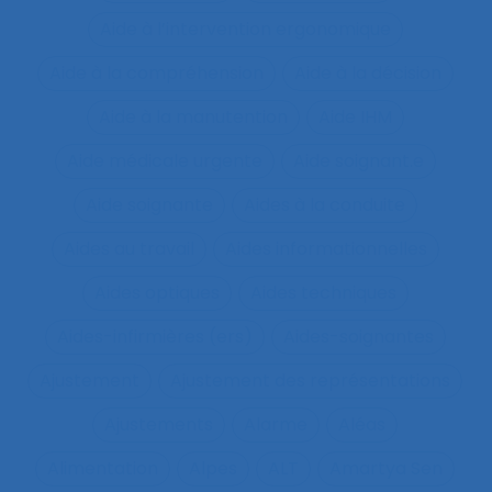
Aide à l’intervention ergonomique
Aide à la compréhension
Aide à la décision
Aide à la manutention
Aide IHM
Aide médicale urgente
Aide soignant.e
Aide soignante
Aides à la conduite
Aides au travail
Aides informationnelles
Aides optiques
Aides techniques
Aides-infirmières (ers)
Aides-soignantes
Ajustement
Ajustement des représentations
Ajustements
Alarme
Aléas
Alimentation
Alpes
ALT
Amartya Sen