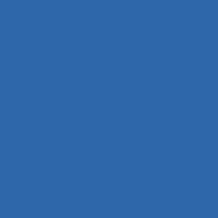
Adaptation professionnelle
Administration électronique
adolescence
Adolescents
Adoption et acceptation
Aéronautique
Affect
Affectation de fonctions
Affects
Affichage tête-porté et projeté
Âge
Agent
Agentivité
Agents de police
Agés
Agile
Agir collectif
Agriculture
agriculture durable
Agriculture familiale
Agro-living lab
Agroalimentaire
Agroécologie
Aide à domicile