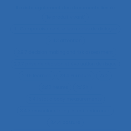
Il existe également des documents liés à :
"le produit vivant"
11.1 Comparaison entre les modes de dialogue
2.11.3 attention
2.9.7 decision making and risk assessment
2.9.7 prise de décision et évaluation de risque
2.9.9 learning
28.4 Furniture
2x12
2x12 heures
2x12h
3.4.1 static body measurements
3.4.3 muscular strength and endurance
3.4.4 posture