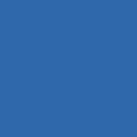
coaching
Cobot
Cobots
Codage
Codes d'usages
Codes of practice
Cognition
Cognition distribuée
Cognition située
Cognitive readiness
Cohérence
Cohérence du système
Collaboration
Collaboration à distance
Collaboration humain-cobot
Collaboration humain/IA
Collaboration interprofessionnelle
Collaboration multimétiers
Collaboration organisateurs/ergonomes