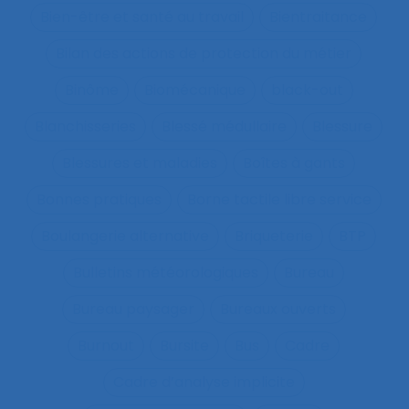
Bien-être et santé au travail
Bientraitance
Bilan des actions de protection du métier
Binôme
Biomécanique
black-out
Blanchisseries
Blessé médullaire
Blessure
Blessures et maladies
Boîtes à gants
Bonnes pratiques
Borne tactile libre service
Boulangerie alternative
Briqueterie
BTP
Bulletins météorologiques
Bureau
Bureau paysager
Bureaux ouverts
Burnout
Bursite
Bus
Cadre
Cadre d’analyse implicite