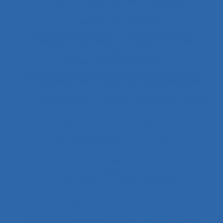
Charge de travail mentale et physique
Charge de travail physique
Charge émotionnelle
Charge mentale
Charge mentale de travail
Charge mentale et ressources attentionnelles
Charge Physique
Charge physique du travail
Chargement
Chariot élévateur
Chariots élévateurs
Chatbot
Chaufferie nucléaire
Checklists
Chef de projet
Chefs d’équipe
Chemical hazards
Chimie
Chirurgical equipment
Chirurgie cardiaque