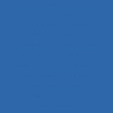
durée
Centres d’appels
Centres de conduite hydraulique.
Cérébrolésion
Certification
Certification ISO
Certification ISO 9001
Certification qualité
Certiphyto
Cervicalgies
Chaîne de déterminants
Chaleur
Chalutiers
Changement
Changement climatique
Changement organisationnel
Changement professionnel