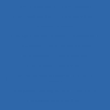
Auto-confrontation
Auto-diagnostic
Auto-diagnostic SST
Auto-estimation
Autoconfrontation
Autoconfrontation croisée
Autogestion
Automation
Automatique humaine
Automatisation
Automatismes
Automobile
Autonomie
Autonomie dans le travail et contrôle de
l’acteur
Autopoïèse organisationnelle
Autoroute
Auxiliaires de puériculture