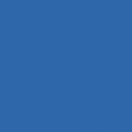
Accident systémiqu
Accompagnateur d
Accompa
Accompagnement 
accompagnement des trans
Accompagnement et 
Accroissement de la charge 
Accueil physique
Accueil-triag
Acquisition de connaissance 
Acquisition de conn
Acquisition de nouvel