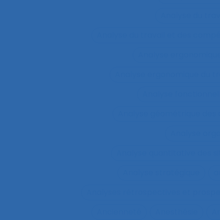
Analyse du tra
Analyse du travail et des comp
Analyse ergonomiqu
Analyse ergonomique du tr
Analyse fonctionnel
Analyse géométrique des
Analyse orga
Analyse quantitative des si
Analyse stratégique
a
Analyses rétrospectives et prospe
Ancienneté
Anesthésie
A