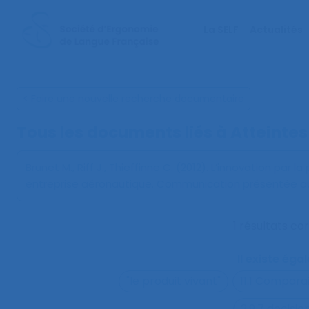
La SELF
Actualités
< Faire une nouvelle recherche documentaire
Tous les documents liés à
Atteintes 
Brunet M., Riff J., Thieffinne C. (2012).
L’innovation par la
entreprise aéronautique
. Communication présentée au
1 résultats c
Il existe ég
"le produit vivant"
11.1 Compara
2.9.7 decisi