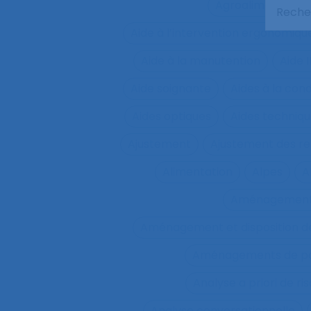
Agroalimentaire
Aide à l’intervention ergonomiqu
Aide à la manutention
Aide 
Aide soignante
Aides à la con
Aides optiques
Aides techniq
Ajustement
Ajustement des re
Alimentation
Alpes
A
Aménagemen
Aménagement et disposition de
Aménagements de pos
Analyse a priori de ri
Analyse conversationnelle