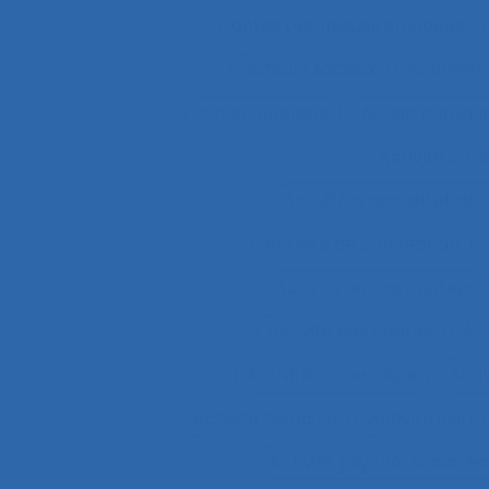
actes techniques efficaces
acteurs sociaux
Actimétr
Action publique
Action publique
Activité coll
Activité d’accueil et de
Activité de conception
Activité de l’instructeur
Activité des cadres
Ac
Activité domestique
Acti
Activité humaine
Activité inst
Activité psycho-socio-éd