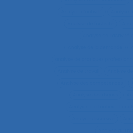
Analyse d’activité
Analyse 
Analyse de l'activité
Analy
Analyse de l’activité d
Analyse de la demande
A
analyse de pratiques professionn
Analyse de travail
Analyse de
Analyse des compétences
Analyse des risques
An
Analyse des tâches et ana
Analyse discursive
Anal
Analyse du tra