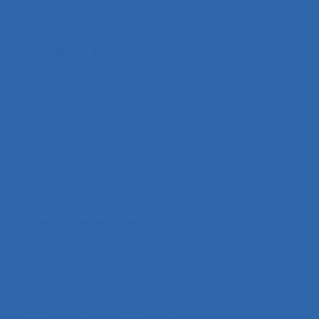
e
Accidents
Accidents du travail
u dépistage
Accompagnement
gnement au changement
au changement dans l’entreprise
itions
Accompagnement du changement
qualité de vie
Accomplissement
de travail
Accueil
Accueil de la clientèle
e
Acoustique des salles
Acquisition d’habilités
et de concept
Acquisition de connaissances
aissances et réalisation de concepts
les compétences
Acquisition de savoirs