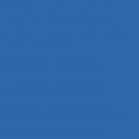
Acteur réseau
Acteurs
Acteurs humains
ie
Action collective
Action ergonomique
 territoriale
Action située
Actions
Activité
ective
Activité constructive
 service aux usagers
Activité de cadres
Activité de conduite
Activité de guidage
Activité de service
Activité de travail
tivité des formateurs
Activité dialogique
vité enseignante
Activité entrepreneuriale
rumentée
Activité médiatisée
Activité physique
ucative
Activité réelle
Activité située