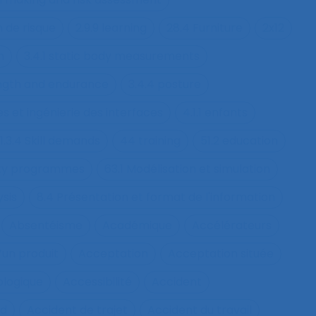
n de risque
2.9.9 learning
28.4 Furniture
2x12
h
3.4.1 static body measurements
ength and endurance
3.4.4 posture
s et ingénierie des interfaces
4.1.1 enfants
1.3.4 Skill demands
44 training
51.2 education
fety programmes
63.1 Modélisation et simulation
ysis
8.4 Présentation et format de l'information
Absentéisme
Académique
Accélérateurs
’un produit
Acceptation
Acceptation située
ologique
Accessibilité
Accident
nd
Accident de trajet
Accident du travail