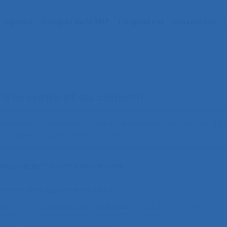
Agenda
Congrès de la SELF
L’ergonomie
Ressources
à la santé et au collectif
 préservation des savoir-faire. Un enjeu pour l’ergonomie da
 47ème congrès de la SELF, Lyon.
orrespondent à votre recherche
alement des documents liés à :
ison entre les modes de dialogue
2.11.3 attention
on making and risk assessment