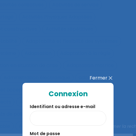
ctivités collectives
Activités de service
artagé
Activités Physiques Adaptées
et constructives
Activités répétitives
tabilité
Adaptabilité et flexibilité des systèmes
système
Adaptation
Adaptation à la règle
ion en situation de crise
Adaptation motrice
Administration électronique
adolescence
Fermer
 et acceptation
Aéronautique
Affect
Connexion
fects
Affichage tête-porté et projeté
Âge
Identifiant ou adresse e-mail
ts de police
Agés
Agile
Agir collectif
rable
Agriculture familiale
Agro-living lab
Fermer la rec
Mot de passe