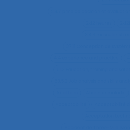
2.9.7 prise de décision et évaluatio
2x12 heures
2x12
3.4.3 muscular str
37.11 Conception de système
4.4 experience and practice
4
51.2 Education, training and sa
63.5.2 Job analysis and skills anal
Abattoirs
Absence maladie
Acceptabilité
Acceptabilité d
Acceptation techn
Accident de Three-Mile Isla