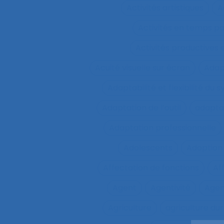
Activités artistiques
A
Activités en temps p
Activités productives 
Acuité visuelle sur écran
Adap
Adaptabilité et flexibilité du 
Adaptation de l’outil
adaptat
Adaptation professionnelle
Adolescents
Adoption
Affectation de fonctions
Af
Agent
Agentivité
Agen
Agriculture
agriculture du