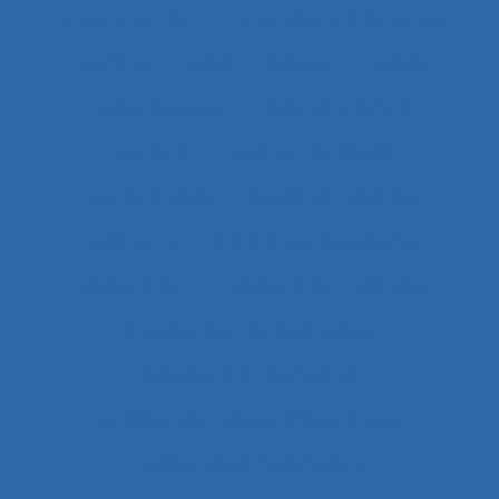
Co-construction
Co-production du service
coaching
Cobot
Cobots
Codage
Codes d'usages
Codes of practice
Cognition
Cognition distribuée
Cognition située
Cognitive readiness
Cohérence
Cohérence du système
Collaboration
Collaboration à distance
Collaboration humain-cobot
Collaboration humain/IA
Collaboration interprofessionnelle
Collaboration multimétiers