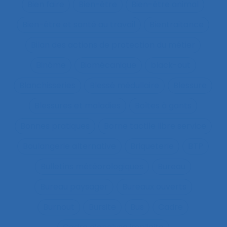
Bien faire
Bien-être
Bien-être animal
Bien-être et santé au travail
Bientraitance
Bilan des actions de protection du métier
Binôme
Biomécanique
black-out
Blanchisseries
Blessé médullaire
Blessure
Blessures et maladies
Boîtes à gants
Bonnes pratiques
Borne tactile libre service
Boulangerie alternative
Briqueterie
BTP
Bulletins météorologiques
Bureau
Bureau paysager
Bureaux ouverts
Burnout
Bursite
Bus
Cadre