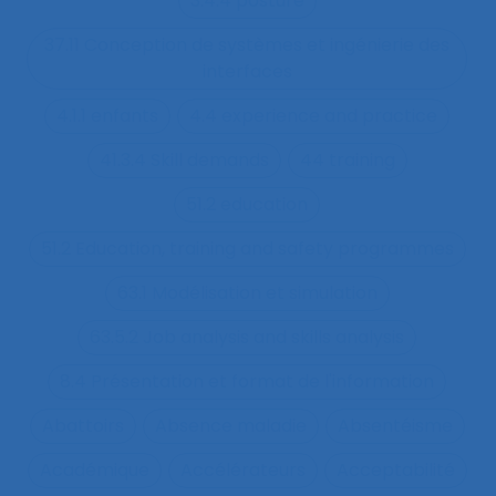
3.4.4 posture
37.11 Conception de systèmes et ingénierie des
interfaces
4.1.1 enfants
4.4 experience and practice
41.3.4 Skill demands
44 training
51.2 education
51.2 Education, training and safety programmes
63.1 Modélisation et simulation
63.5.2 Job analysis and skills analysis
8.4 Présentation et format de l'information
Abattoirs
Absence maladie
Absentéisme
Académique
Accélérateurs
Acceptabilité