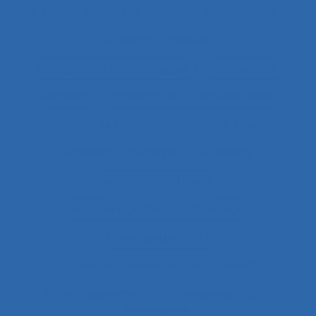
Acceptabilité d’un produit
Acceptation
Acceptation située
Acceptation technologique
Accessibilité
Accident
Accident de Three-Mile Island
Accident de trajet
Accident du travail
Accident systémique
Accidents
Accidents du travail
Accompagnateur du dépistage
Accompagnement
Accompagnement au changement
Accompagnement au changement dans
l’entreprise