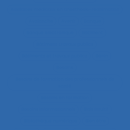
Auxiliaires médicaux en anesthésie-réanimation
Avalanche
Avenir
Banque
Banque électronique
Bâtiment
Bâtiment travaux publics
Bâtiments et travaux publics
Bénin
Besoins
Besoins de formation des professionnels de
santé
Besoins en formation
Besoins informationnels
Biais intuitif
Bibliothèque numérique
Bien être