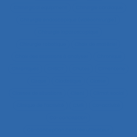
Chirurgical equipment
Chirurgie cardiaque
Chirurgie endoscopique (vidéochirurgie)
Chirurgie laparoscopique
Chirurgie robotique
Choix de matériel
Choix des situations à analyser
Chronique
Chroniques
CHSCT
Chutes
Cimenterie
Cirque
Cladistique
Classe
Classes de situations
Client
Climat social
Clinique de l’activité
CMR
Co-activité
Co-conception
Co-conception centrée utilisateur