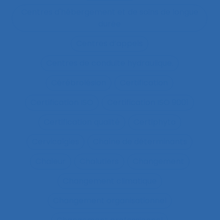
Centres d'hébergement et de soins de longue
durée
Centres d’appels
Centres de conduite hydraulique.
Cérébrolésion
Certification
Certification ISO
Certification ISO 9001
Certification qualité
Certiphyto
Cervicalgies
Chaîne de déterminants
Chaleur
Chalutiers
Changement
Changement climatique
Changement organisationnel