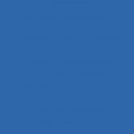
1 résultats correspondent à votre recherche
Il existe également des documents liés à :
"le produit vivant"
11.1 Comparaison entre les modes de dialogue
2.11.3 attention
2.9.7 decision making and risk assessment
2.9.7 prise de décision et évaluation de risque
2.9.9 learning
28.4 Furniture
2x12
2x12 heures
2x12h
3.4.1 static body measurements
3.4.3 muscular strength and endurance