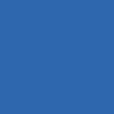
Agroécologie
Aide à domicile
Aide à l’intervention ergonomique
Aide à la compréhension
Aide à la décision
Aide à la manutention
Aide IHM
Aide médicale urgente
Aide soignant.e
Aide soignante
Aides à la conduite
Aides au travail
Aides informationnelles
Aides optiques
Aides techniques
Aides-infirmières (ers)
Aides-soignantes
Ajustement
Ajustement des représentations
Ajustements
Alarme
Aléas