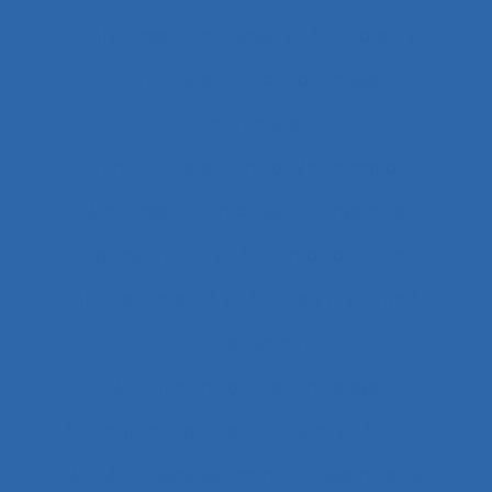
Arbitrage stratégique
Arbitrages
Arboriculture
Arbre des causes
Architecture
Architecture du contrôle/commande
Archivage informatique
Argentine
Argumentation
Arrêt maladie
art
Artefact cognitif
Artefact prescriptif
Artefact sonore
Articulation conception-usage
Artificial Intelligence
Artisan
Artistes
ASEM
Assainissement
Assembleurs