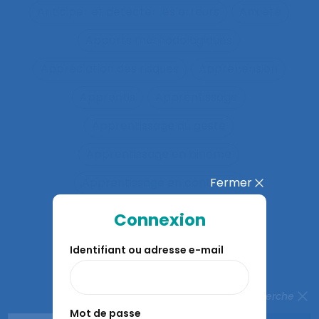
Anticiper et détecter les erreurs
Anxiété
Apports méthodologiques
Appréciation des risques
Appréhension
Apprentis
Apprentissage
Apprentissage du geste
Apprentissage en binôme
Fermer
Apprentissage en contexte
Apprentissage expansif
Connexion
Apprentissage interactif
Identifiant ou adresse e-mail
Apprentissage organisationnel
Apprentissage situé
Fermer la recherche
Mot de passe