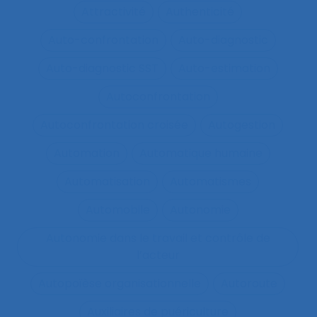
Attractivité
Authenticité
Auto-confrontation
Auto-diagnostic
Auto-diagnostic SST
Auto-estimation
Autoconfrontation
Autoconfrontation croisée
Autogestion
Automation
Automatique humaine
Automatisation
Automatismes
Automobile
Autonomie
Autonomie dans le travail et contrôle de
l’acteur
Autopoïèse organisationnelle
Autoroute
Auxiliaires de puériculture