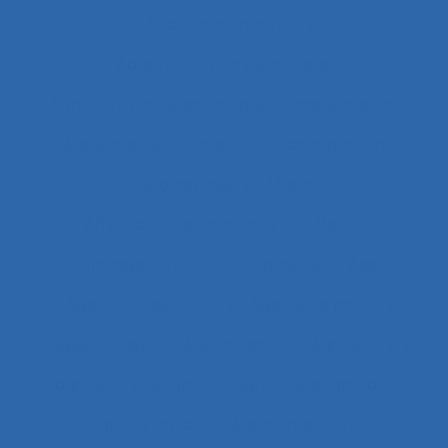
Adaptation motrice
Adaptation professionnelle
Administration électronique
adolescence
Adolescents
Adoption et acceptation
Aéronautique
Affect
Affectation de fonctions
Affects
Affichage tête-porté et projeté
Âge
Agent
Agentivité
Agents de police
Agés
Agile
Agir collectif
Agriculture
agriculture durable
Agriculture familiale
Agro-living lab
Agroalimentaire