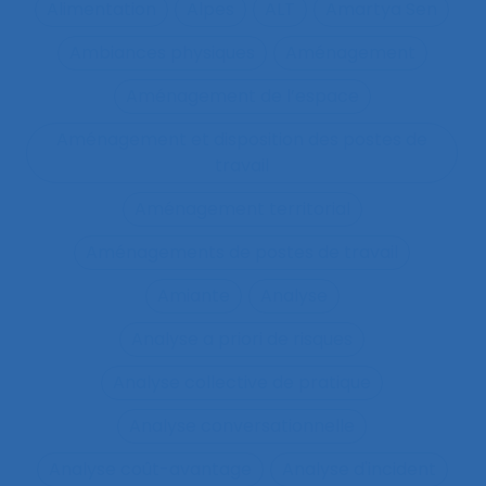
Alimentation
Alpes
ALT
Amartya Sen
Ambiances physiques
Aménagement
Aménagement de l’espace
Aménagement et disposition des postes de
travail
Aménagement territorial
Aménagements de postes de travail
Amiante
Analyse
Analyse a priori de risques
Analyse collective de pratique
Analyse conversationnelle
Analyse coût-avantage
Analyse d'incident