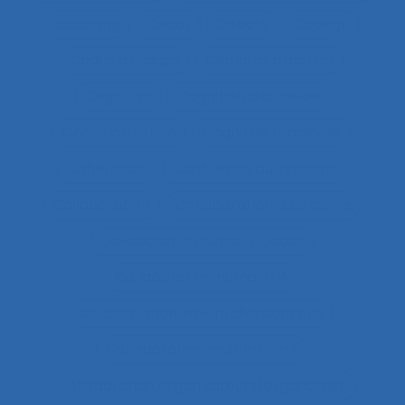
coaching
Cobot
Cobots
Codage
Codes d'usages
Codes of practice
Cognition
Cognition distribuée
Cognition située
Cognitive readiness
Cohérence
Cohérence du système
Collaboration
Collaboration à distance
Collaboration humain-cobot
Collaboration humain/IA
Collaboration interprofessionnelle
Collaboration multimétiers
Collaboration organisateurs/ergonomes