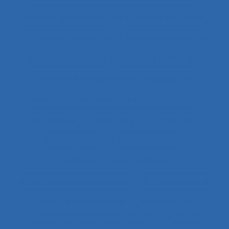
Analyse quantitative des situations de travail
analyse rétrospective
Analyse stratégique
analyse systémique
Analyses posturales
Analyses rétrospectives et prospectives
Analyses statistiques et psychométriques
Ancienneté
Anesthésie
Annotations
Anthropocène
Anthropocentré
Anthropologie de l’activité
Anthropologie économique
Anthropométrie
Anthropotechnologie
Anticipation
Anticiper et détecter les erreurs
Anxiété