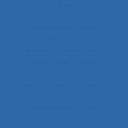
durée
Centres d’appels
Centres de conduite hydraulique.
Cérébrolésion
Certification
Certification ISO
Certification ISO 9001
Certification qualité
Certiphyto
Cervicalgies
Chaîne de déterminants
Chaleur
Chalutiers
Changement
Changement climatique
Changement organisationnel
Changement professionnel