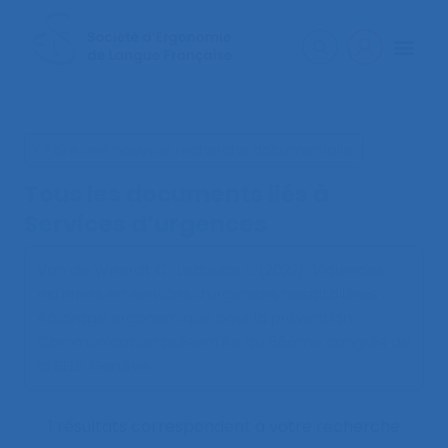
< Faire une nouvelle recherche documentaire
Tous les documents liés à
Services d’urgences
Van de Weerdt C., Ledouce L. (2022).
Violences
externes en services d’urgences hospitalières :
éclairage ergonomique pour la prévention.
.
Communication présentée au 56ème congrès de
la SELF, Genève.
1 résultats correspondent à votre recherche