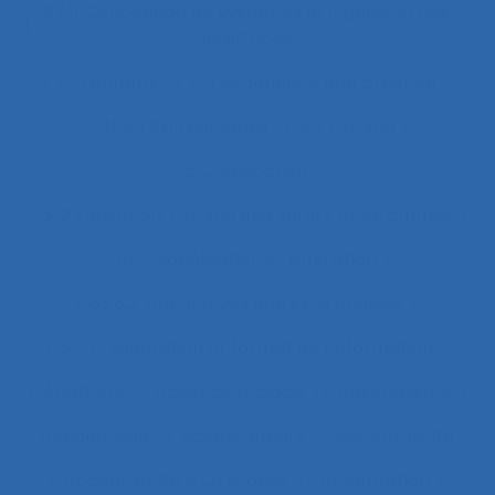
37.11 Conception de systèmes et ingénierie des
interfaces
4.1.1 enfants
4.4 experience and practice
41.3.4 Skill demands
44 training
51.2 education
51.2 Education, training and safety programmes
63.1 Modélisation et simulation
63.5.2 Job analysis and skills analysis
8.4 Présentation et format de l'information
Abattoirs
Absence maladie
Absentéisme
Académique
Accélérateurs
Acceptabilité
Acceptabilité d’un produit
Acceptation