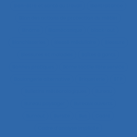
Bien-être et santé au travail
Bientraitance
Bilan des actions de protection du métier
Binôme
Biomécanique
black-out
Blanchisseries
Blessé médullaire
Blessure
Blessures et maladies
Boîtes à gants
Bonnes pratiques
Borne tactile libre service
Boulangerie alternative
Briqueterie
BTP
Bulletins météorologiques
Bureau
Bureau paysager
Bureaux ouverts
Burnout
Bursite
Bus
Cadre
Cadre d’analyse implicite