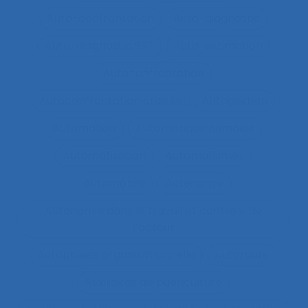
Auto-confrontation
Auto-diagnostic
Auto-diagnostic SST
Auto-estimation
Autoconfrontation
Autoconfrontation croisée
Autogestion
Automation
Automatique humaine
Automatisation
Automatismes
Automobile
Autonomie
Autonomie dans le travail et contrôle de
l’acteur
Autopoïèse organisationnelle
Autoroute
Auxiliaires de puériculture