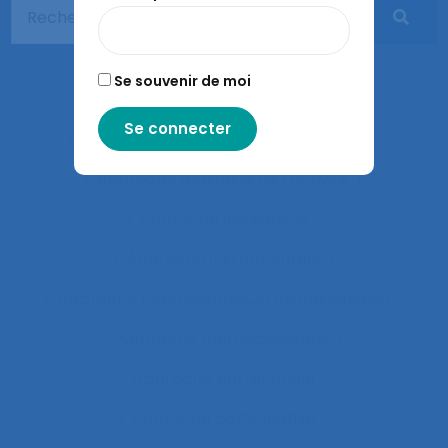
Apprentissages sociaux
Approaches and method
Se souvenir de moi
approche développementale
Approche écosystémique à la santé
approche holistique de l’activité
Approche individuelle
Approche instrumentale
Approche macroscopique/microscopique
Approche méthodologique
Approche partenariale
Approche participative