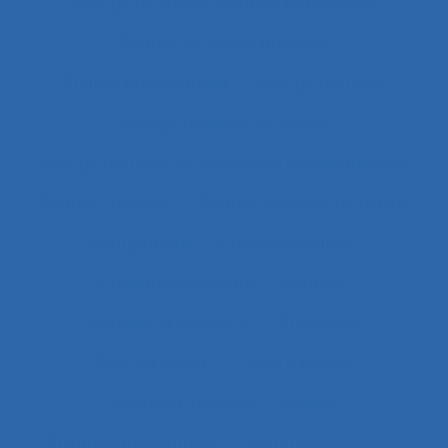
Charge de travail mentale et physique
Charge de travail physique
Charge émotionnelle
Charge mentale
Charge mentale de travail
Charge mentale et ressources attentionnelles
Charge Physique
Charge physique du travail
Chargement
Chariot élévateur
Chariots élévateurs
Chatbot
Chaufferie nucléaire
Checklists
Chef de projet
Chefs d’équipe
Chemical hazards
Chimie
Chirurgical equipment
Chirurgie cardiaque