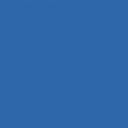
Il existe également des documents liés à :
"le produit vivant"
11.1 Comparaison entre les modes de dialogue
2.11.3 attention
2.9.7 decision making and risk assessment
2.9.7 prise de décision et évaluation de risque
2.9.9 learning
28.4 Furniture
2x12
2x12 heures
2x12h
3.4.1 static body measurements
3.4.3 muscular strength and endurance
3.4.4 posture