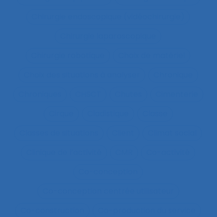
Chirurgie endoscopique (vidéochirurgie)
Chirurgie laparoscopique
Chirurgie robotique
Choix de matériel
Choix des situations à analyser
Chronique
Chroniques
CHSCT
Chutes
Cimenterie
Cirque
Cladistique
Classe
Classes de situations
Client
Climat social
Clinique de l’activité
CMR
Co-activité
Co-conception
Co-conception centrée utilisateur
Co-construction
Co-production du service