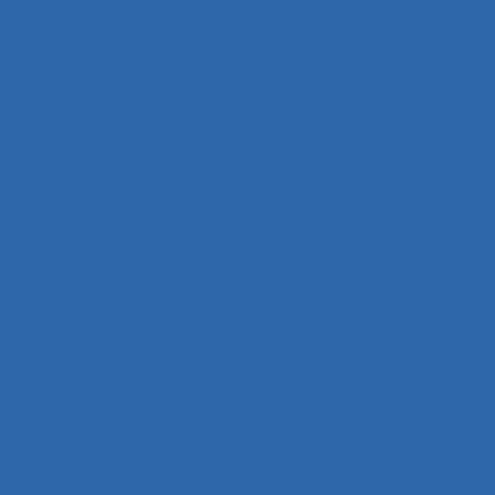
Adaptation professionnelle
Administration électronique
adolescence
Adolescents
Adoption et acceptation
Aéronautique
Affect
Affectation de fonctions
Affects
Affichage tête-porté et projeté
Âge
Agent
Agentivité
Agents de police
Agés
Agile
Agir collectif
Agriculture
agriculture durable
Agriculture familiale
Agro-living lab
Agroalimentaire
Agroécologie
Aide à domicile