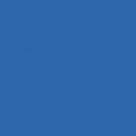
Auxiliaires médicaux en anesthésie-réanimation
Avalanche
Avenir
Banque
Banque électronique
Bâtiment
Bâtiment travaux publics
Bâtiments et travaux publics
Bénin
Besoins
Besoins de formation des professionnels de
santé
Besoins en formation
Besoins informationnels
Biais intuitif
Bibliothèque numérique
Bien être
Bien faire
Bien-être
Bien-être animal