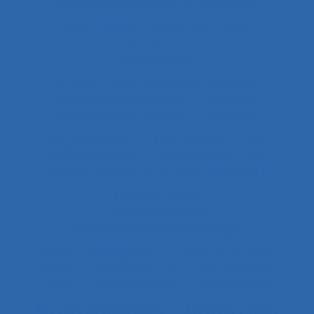
Arbitrage stratégique
Arbitrages
Arboriculture
Arbre des causes
Architecture
Architecture du contrôle/commande
Archivage informatique
Argentine
Argumentation
Arrêt maladie
art
Artefact cognitif
Artefact prescriptif
Artefact sonore
Articulation conception-usage
Artificial Intelligence
Artisan
Artistes
ASEM
Assainissement
Assembleurs
Assignation temporaire
Assistance client