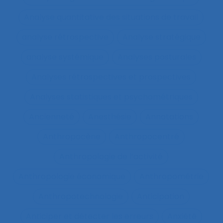
Analyse quantitative des situations de travail
analyse rétrospective
Analyse stratégique
analyse systémique
Analyses posturales
Analyses rétrospectives et prospectives
Analyses statistiques et psychométriques
Ancienneté
Anesthésie
Annotations
Anthropocène
Anthropocentré
Anthropologie de l’activité
Anthropologie économique
Anthropométrie
Anthropotechnologie
Anticipation
Anticiper et détecter les erreurs
Anxiété