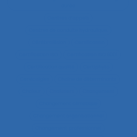
durée
Centres d’appels
Centres de conduite hydraulique.
Cérébrolésion
Certification
Certification ISO
Certification ISO 9001
Certification qualité
Certiphyto
Cervicalgies
Chaîne de déterminants
Chaleur
Chalutiers
Changement
Changement climatique
Changement organisationnel
Changement professionnel