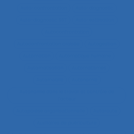
Auto-confrontation
Auto-diagnostic
Auto-diagnostic SST
Auto-estimation
Autoconfrontation
Autoconfrontation croisée
Autogestion
Automation
Automatique humaine
Automatisation
Automatismes
Automobile
Autonomie
Autonomie dans le travail et contrôle de
l’acteur
Autopoïèse organisationnelle
Autoroute
Auxiliaires de puériculture