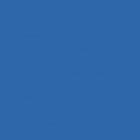
Chirurgie endoscopique (vidéochirurgie)
Chirurgie laparoscopique
Chirurgie robotique
Choix de matériel
Choix des situations à analyser
Chronique
Chroniques
CHSCT
Chutes
Cimenterie
Cirque
Cladistique
Classe
Classes de situations
Client
Climat social
Clinique de l’activité
CMR
Co-activité
Co-conception
Co-conception centrée utilisateur
Co-construction
Co-production du service