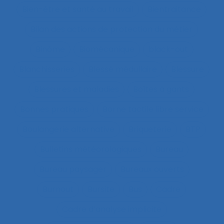
Bien-être et santé au travail
Bientraitance
Bilan des actions de protection du métier
Binôme
Biomécanique
black-out
Blanchisseries
Blessé médullaire
Blessure
Blessures et maladies
Boîtes à gants
Bonnes pratiques
Borne tactile libre service
Boulangerie alternative
Briqueterie
BTP
Bulletins météorologiques
Bureau
Bureau paysager
Bureaux ouverts
Burnout
Bursite
Bus
Cadre
Cadre d’analyse implicite