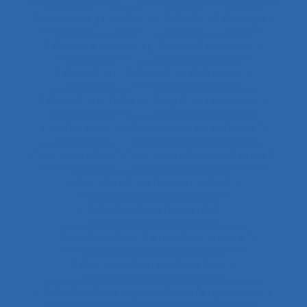
coaching
Cobot
Cobots
Codage
Codes d'usages
Codes of practice
Cognition
Cognition distribuée
Cognition située
Cognitive readiness
Cohérence
Cohérence du système
Collaboration
Collaboration à distance
Collaboration humain-cobot
Collaboration humain/IA
Collaboration interprofessionnelle
Collaboration multimétiers
Collaboration organisateurs/ergonomes