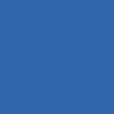
Aide à l’intervention ergonomique
Aide à la compréhension
Aide à la décision
Aide à la manutention
Aide IHM
Aide médicale urgente
Aide soignant.e
Aide soignante
Aides à la conduite
Aides au travail
Aides informationnelles
Aides optiques
Aides techniques
Aides-infirmières (ers)
Aides-soignantes
Ajustement
Ajustement des représentations
Ajustements
Alarme
Aléas
Alimentation
Alpes
ALT
Amartya Sen