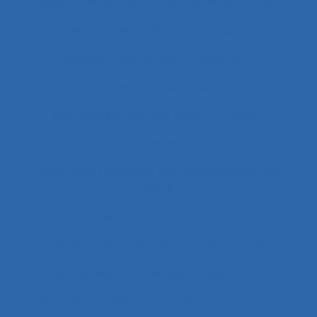
Auxiliaires médicaux en anesthésie-réanimation
Avalanche
Avenir
Banque
Banque électronique
Bâtiment
Bâtiment travaux publics
Bâtiments et travaux publics
Bénin
Besoins
Besoins de formation des professionnels de
santé
Besoins en formation
Besoins informationnels
Biais intuitif
Bibliothèque numérique
Bien être
Bien faire
Bien-être
Bien-être animal