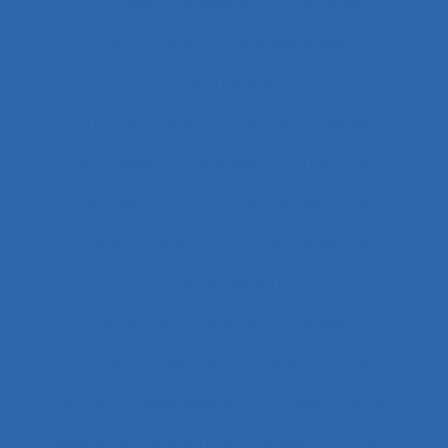
Arbitrage stratégique
Arbitrages
Arboriculture
Arbre des causes
Architecture
Architecture du contrôle/commande
Archivage informatique
Argentine
Argumentation
Arrêt maladie
art
Artefact cognitif
Artefact prescriptif
Artefact sonore
Articulation conception-usage
Artificial Intelligence
Artisan
Artistes
ASEM
Assainissement
Assembleurs
Assignation temporaire
Assistance client