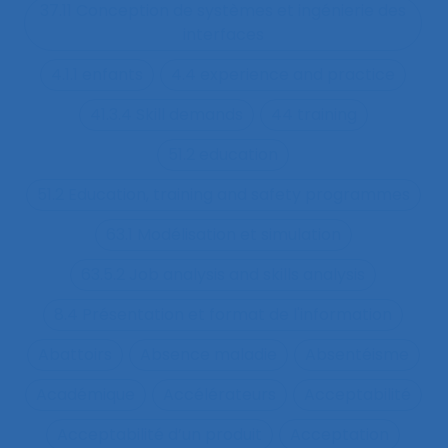
37.11 Conception de systèmes et ingénierie des
interfaces
4.1.1 enfants
4.4 experience and practice
41.3.4 Skill demands
44 training
51.2 education
51.2 Education, training and safety programmes
63.1 Modélisation et simulation
63.5.2 Job analysis and skills analysis
8.4 Présentation et format de l'information
Abattoirs
Absence maladie
Absentéisme
Académique
Accélérateurs
Acceptabilité
Acceptabilité d’un produit
Acceptation