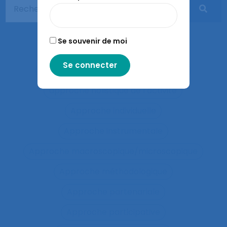
Apprentissages sociaux
Approaches and method
Se souvenir de moi
approche développementale
Approche écosystémique à la santé
approche holistique de l’activité
Approche individuelle
Approche instrumentale
Approche macroscopique/microscopique
Approche méthodologique
Approche partenariale
Approche participative