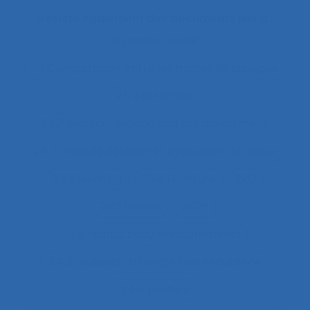
Il existe également des documents liés à :
"le produit vivant"
11.1 Comparaison entre les modes de dialogue
2.11.3 attention
2.9.7 decision making and risk assessment
2.9.7 prise de décision et évaluation de risque
2.9.9 learning
28.4 Furniture
2x12
2x12 heures
2x12h
3.4.1 static body measurements
3.4.3 muscular strength and endurance
3.4.4 posture