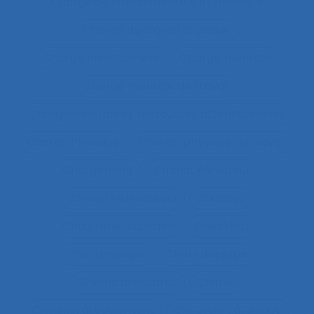
Charge de travail mentale et physique
Charge de travail physique
Charge émotionnelle
Charge mentale
Charge mentale de travail
Charge mentale et ressources attentionnelles
Charge Physique
Charge physique du travail
Chargement
Chariot élévateur
Chariots élévateurs
Chatbot
Chaufferie nucléaire
Checklists
Chef de projet
Chefs d’équipe
Chemical hazards
Chimie
Chirurgical equipment
Chirurgie cardiaque