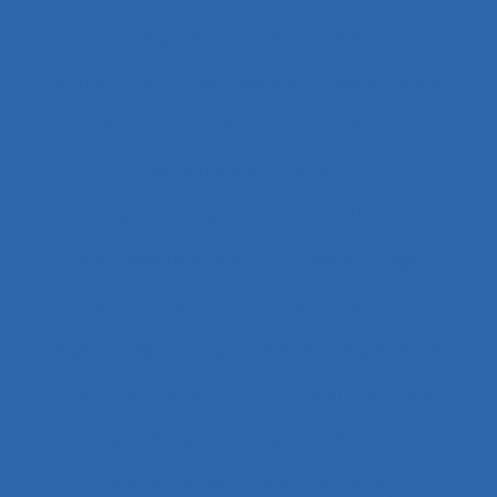
Adaptation professionnelle
Administration électronique
adolescence
Adolescents
Adoption et acceptation
Aéronautique
Affect
Affectation de fonctions
Affects
Affichage tête-porté et projeté
Âge
Agent
Agentivité
Agents de police
Agés
Agile
Agir collectif
Agriculture
agriculture durable
Agriculture familiale
Agro-living lab
Agroalimentaire
Agroécologie
Aide à domicile