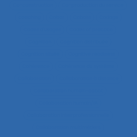
Co-construction
Co-production du service
coaching
Cobot
Cobots
Codage
Codes d'usages
Codes of practice
Cognition
Cognition distribuée
Cognition située
Cognitive readiness
Cohérence
Cohérence du système
Collaboration
Collaboration à distance
Collaboration humain-cobot
Collaboration humain/IA
Collaboration interprofessionnelle
Collaboration multimétiers