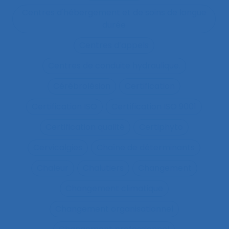
Centres d'hébergement et de soins de longue
durée
Centres d’appels
Centres de conduite hydraulique.
Cérébrolésion
Certification
Certification ISO
Certification ISO 9001
Certification qualité
Certiphyto
Cervicalgies
Chaîne de déterminants
Chaleur
Chalutiers
Changement
Changement climatique
Changement organisationnel