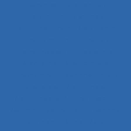
Agroécologie
Aide à domicile
Aide à l’intervention ergonomique
Aide à la compréhension
Aide à la décision
Aide à la manutention
Aide IHM
Aide médicale urgente
Aide soignant.e
Aide soignante
Aides à la conduite
Aides au travail
Aides informationnelles
Aides optiques
Aides techniques
Aides-infirmières (ers)
Aides-soignantes
Ajustement
Ajustement des représentations
Ajustements
Alarme
Aléas