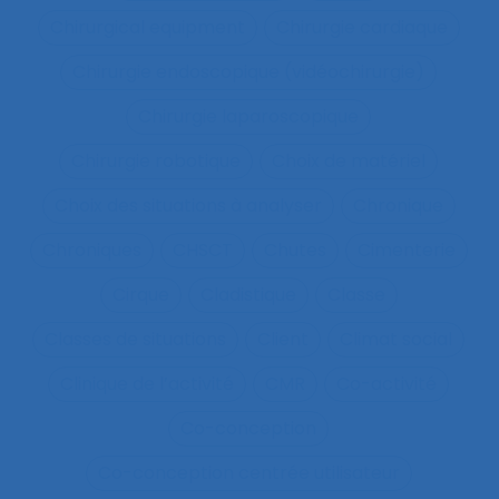
Chirurgical equipment
Chirurgie cardiaque
Chirurgie endoscopique (vidéochirurgie)
Chirurgie laparoscopique
Chirurgie robotique
Choix de matériel
Choix des situations à analyser
Chronique
Chroniques
CHSCT
Chutes
Cimenterie
Cirque
Cladistique
Classe
Classes de situations
Client
Climat social
Clinique de l’activité
CMR
Co-activité
Co-conception
Co-conception centrée utilisateur