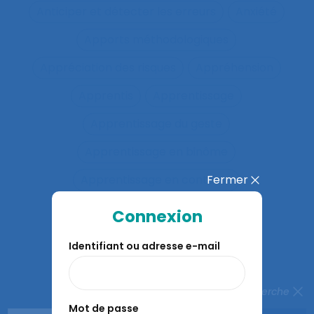
Anticiper et détecter les erreurs
Anxiété
Apports méthodologiques
Appréciation des risques
Appréhension
Apprentis
Apprentissage
Apprentissage du geste
Apprentissage en binôme
Fermer
Apprentissage en contexte
Apprentissage expansif
Connexion
Apprentissage interactif
Identifiant ou adresse e-mail
Apprentissage organisationnel
Apprentissage situé
Fermer la recherche
Mot de passe