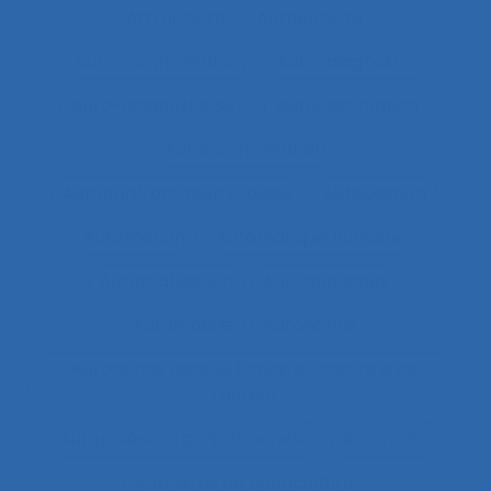
Attractivité
Authenticité
Auto-confrontation
Auto-diagnostic
Auto-diagnostic SST
Auto-estimation
Autoconfrontation
Autoconfrontation croisée
Autogestion
Automation
Automatique humaine
Automatisation
Automatismes
Automobile
Autonomie
Autonomie dans le travail et contrôle de
l’acteur
Autopoïèse organisationnelle
Autoroute
Auxiliaires de puériculture