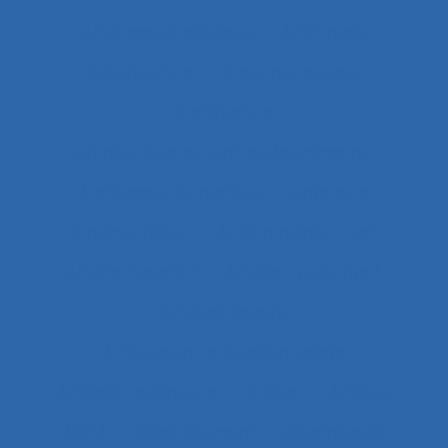
Arbitrage stratégique
Arbitrages
Arboriculture
Arbre des causes
Architecture
Architecture du contrôle/commande
Archivage informatique
Argentine
Argumentation
Arrêt maladie
art
Artefact cognitif
Artefact prescriptif
Artefact sonore
Articulation conception-usage
Artificial Intelligence
Artisan
Artistes
ASEM
Assainissement
Assembleurs