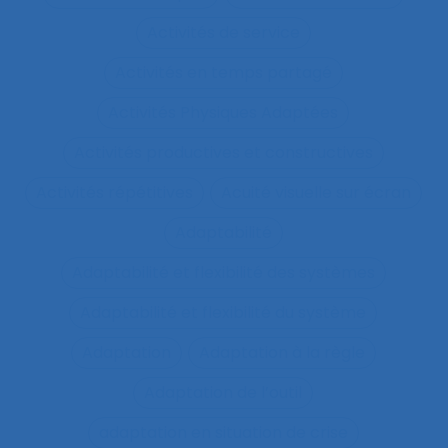
Activités de service
Activités en temps partagé
Activités Physiques Adaptées
Activités productives et constructives
Activités répétitives
Acuité visuelle sur écran
Adaptabilité
Adaptabilité et flexibilité des systèmes
Adaptabilité et flexibilité du système
Adaptation
Adaptation à la règle
Adaptation de l’outil
adaptation en situation de crise