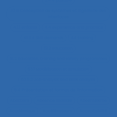
3.4.4 posture
37.11 Conception de systèmes et ingénierie des
interfaces
4.1.1 enfants
4.4 experience and practice
41.3.4 Skill demands
44 training
51.2 education
51.2 Education, training and safety programmes
63.1 Modélisation et simulation
63.5.2 Job analysis and skills analysis
8.4 Présentation et format de l'information
Abattoirs
Absence maladie
Absentéisme
Académique
Accélérateurs
Acceptabilité