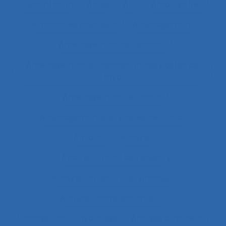
Alimentation
Alpes
ALT
Amartya Sen
Ambiances physiques
Aménagement
Aménagement de l’espace
Aménagement et disposition des postes de
travail
Aménagement territorial
Aménagements de postes de travail
Amiante
Analyse
Analyse a priori de risques
Analyse collective de pratique
Analyse conversationnelle
Analyse coût-avantage
Analyse d'incident