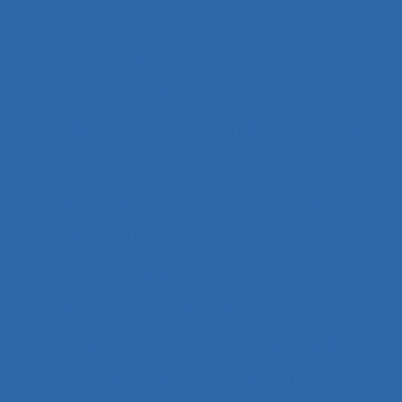
Adaptation motrice
Adaptation professionnelle
Administration électronique
adolescence
Adolescents
Adoption et acceptation
Aéronautique
Affect
Affectation de fonctions
Affects
Affichage tête-porté et projeté
Âge
Agent
Agentivité
Agents de police
Agés
Agile
Agir collectif
Agriculture
agriculture durable
Agriculture familiale
Agro-living lab
Agroalimentaire