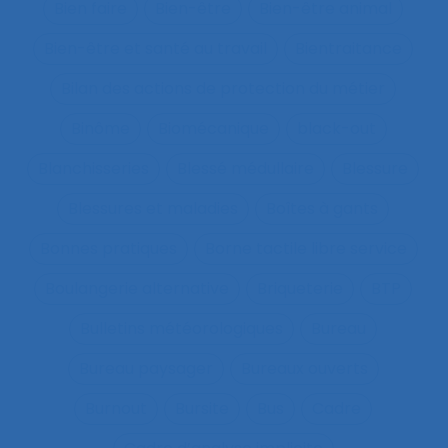
Bien faire
Bien-être
Bien-être animal
Bien-être et santé au travail
Bientraitance
Bilan des actions de protection du métier
Binôme
Biomécanique
black-out
Blanchisseries
Blessé médullaire
Blessure
Blessures et maladies
Boîtes à gants
Bonnes pratiques
Borne tactile libre service
Boulangerie alternative
Briqueterie
BTP
Bulletins météorologiques
Bureau
Bureau paysager
Bureaux ouverts
Burnout
Bursite
Bus
Cadre