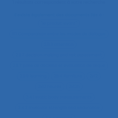
1 résultats correspondent à votre recherche
Il existe également des documents liés à :
"le produit vivant"
11.1 Comparaison entre les modes de dialogue
2.11.3 attention
2.9.7 decision making and risk assessment
2.9.7 prise de décision et évaluation de risque
2.9.9 learning
28.4 Furniture
2x12
2x12 heures
2x12h
3.4.1 static body measurements
3.4.3 muscular strength and endurance