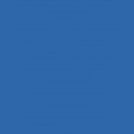
Acceptabilité d’un produit
Acceptation
Acceptation située
Acceptation technologique
Accessibilité
Accident
Accident de Three-Mile Island
Accident de trajet
Accident du travail
Accident systémique
Accidents
Accidents du travail
Accompagnateur du dépistage
Accompagnement
Accompagnement au changement
Accompagnement au changement dans
l’entreprise