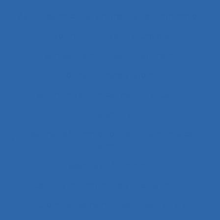
Auxiliaires médicaux en anesthésie-réanimation
Avalanche
Avenir
Banque
Banque électronique
Bâtiment
Bâtiment travaux publics
Bâtiments et travaux publics
Bénin
Besoins
Besoins de formation des professionnels de
santé
Besoins en formation
Besoins informationnels
Biais intuitif
Bibliothèque numérique
Bien être