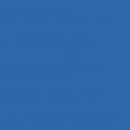
vail et analyse des compétences
étences
Analyse du travail et des savoirs-faire
e
Analyse ergonomique de l’activité
avail
Analyse et aménagement du travail
le
Analyse fonctionnelle du besoin
 données
Analyse globale de la demande
nisationnelle et ergonomique
tuations de travail
analyse rétrospective
nalyse systémique
Analyses posturales
ctives
Analyses statistiques et psychométriques
nnotations
Anthropocène
Anthropocentré