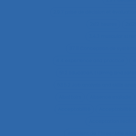
2.9.7 prise de décision et évaluatio
2x12 heures
2x12
3.4.3 muscular str
37.11 Conception de système
4.4 experience and practice
4
51.2 Education, training and sa
63.5.2 Job analysis and skills anal
Abattoirs
Absence maladie
Acceptabilité
Acceptabilité d
Acceptation techn
Accident de Three-Mile Isla