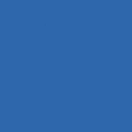
n de risque
2.9.9 learning
28.4 Furniture
2x12
h
3.4.1 static body measurements
ength and endurance
3.4.4 posture
s et ingénierie des interfaces
4.1.1 enfants
1.3.4 Skill demands
44 training
51.2 education
fety programmes
63.1 Modélisation et simulation
ysis
8.4 Présentation et format de l'information
Absentéisme
Académique
Accélérateurs
’un produit
Acceptation
Acceptation située
ologique
Accessibilité
Accident
nd
Accident de trajet
Accident du travail