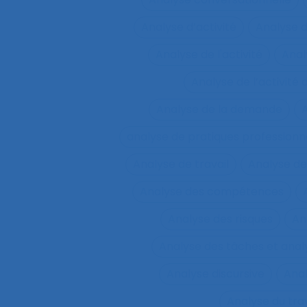
Analyse d’activité
Analyse 
Analyse de l'activité
Analy
Analyse de l’activité d
Analyse de la demande
A
analyse de pratiques professionn
Analyse de travail
Analyse de
Analyse des compétences
Analyse des risques
An
Analyse des tâches et ana
Analyse discursive
Anal
Analyse du tra