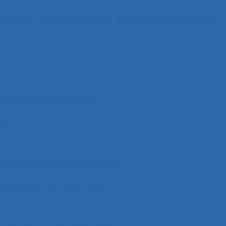
Agenda
Congrès de la SELF
L’ergonomie
Ressources
s ergonomiques
ue des activités de travail dans les salles de chirurgie la
, Montréal.
orrespondent à votre recherche
alement des documents liés à :
ison entre les modes de dialogue
2.11.3 attention
on making and risk assessment