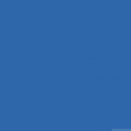
Activités artistiques
A
Activités en temps p
Activités productives 
Acuité visuelle sur écran
Adap
Adaptabilité et flexibilité du 
Adaptation de l’outil
adaptat
Adaptation professionnelle
Adolescents
Adoption
Affectation de fonctions
Af
Agent
Agentivité
Agen
Agriculture
agriculture du