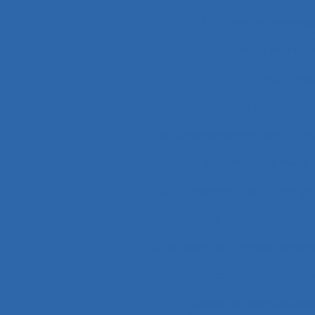
Accident systémiqu
Accompagnateur d
Accompa
Accompagnement 
accompagnement des trans
Accompagnement et 
Accroissement de la charge 
Accueil physique
Accueil-triag
Acquisition de connaissance 
Acquisition de conn
Acquisition de nouvel