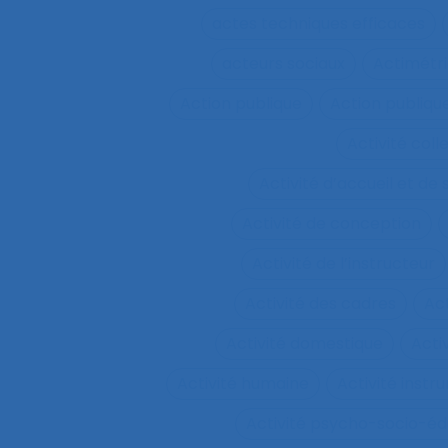
actes techniques efficaces
acteurs sociaux
Actimétr
Action publique
Action publique
Activité coll
Activité d’accueil et de
Activité de conception
Activité de l’instructeur
Activité des cadres
Ac
Activité domestique
Acti
Activité humaine
Activité inst
Activité psycho-socio-éd