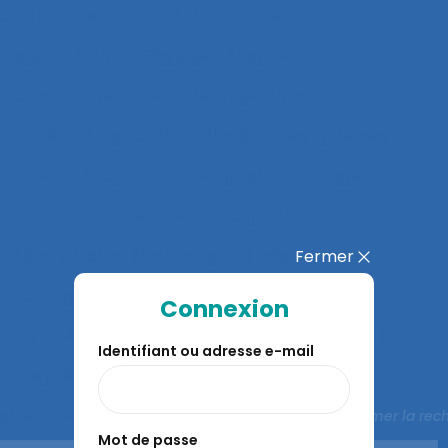
ctivités collectives
Activités de service
artagé
Activités Physiques Adaptées
et constructives
Activités répétitives
tabilité
Adaptabilité et flexibilité des systèmes
système
Adaptation
Adaptation à la règle
ion en situation de crise
Adaptation motrice
Administration électronique
adolescence
Fermer
 et acceptation
Aéronautique
Affect
Connexion
fects
Affichage tête-porté et projeté
Âge
Identifiant ou adresse e-mail
ts de police
Agés
Agile
Agir collectif
rable
Agriculture familiale
Agro-living lab
Fermer la rec
Mot de passe