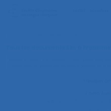
La SELF
Actualités
< Faire une nouvelle recherche documentaire
Tous les documents liés à
Problème
Belleau N., Robert J.M., Lerouge S. (2001).
Etude ergonomiq
Communication présentée au 36ème congrès de la SELF
1 résultats c
Il existe ég
"le produit vivant"
11.1 Compara
2.9.7 decisi