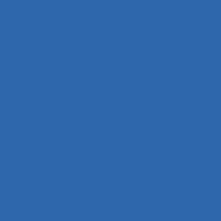
Acteur réseau
Acteurs
Acteurs humains
ie
Action collective
Action ergonomique
 territoriale
Action située
Actions
Activité
ective
Activité constructive
 service aux usagers
Activité de cadres
Activité de conduite
Activité de guidage
Activité de service
Activité de travail
tivité des formateurs
Activité dialogique
vité enseignante
Activité entrepreneuriale
rumentée
Activité médiatisée
Activité physique
ucative
Activité réelle
Activité située