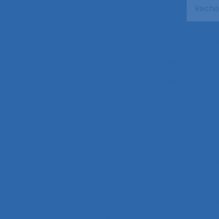
Agroalimentaire
Aide à l’intervention ergonomiqu
Aide à la manutention
Aide 
Aide soignante
Aides à la con
Aides optiques
Aides techniq
Ajustement
Ajustement des re
Alimentation
Alpes
A
Aménagemen
Aménagement et disposition de
Aménagements de pos
Analyse a priori de ri
Analyse conversationnelle