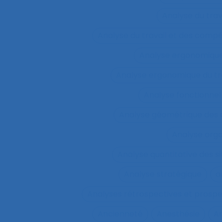
Analyse du tra
Analyse du travail et des comp
Analyse ergonomiqu
Analyse ergonomique du tr
Analyse fonctionnel
Analyse géométrique des
Analyse orga
Analyse quantitative des si
Analyse stratégique
a
Analyses rétrospectives et prospe
Ancienneté
Anesthésie
A