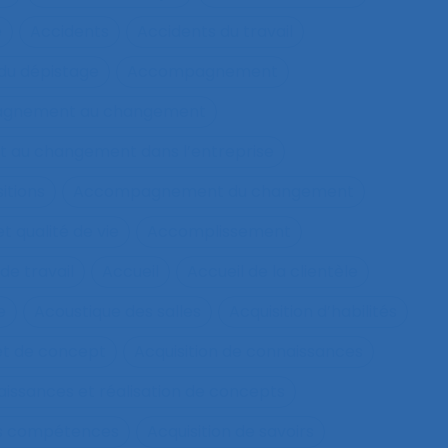
e
Accidents
Accidents du travail
u dépistage
Accompagnement
gnement au changement
au changement dans l’entreprise
itions
Accompagnement du changement
qualité de vie
Accomplissement
de travail
Accueil
Accueil de la clientèle
e
Acoustique des salles
Acquisition d’habilités
et de concept
Acquisition de connaissances
aissances et réalisation de concepts
les compétences
Acquisition de savoirs