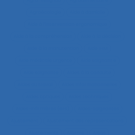
Agro-living lab
Agroalimentaire
Agroécologie
Aide à domicile
Aide à l’intervention ergonomique
Aide à la compréhension
Aide à la décision
Aide à la manutention
Aide IHM
Aide médicale urgente
Aide soignant.e
Aide soignante
Aides à la conduite
Aides au travail
Aides informationnelles
Aides optiques
Aides techniques
Aides-infirmières (ers)
Aides-soignantes
Ajustement
Ajustement des représentations
Ajustements
Alarme
Aléas