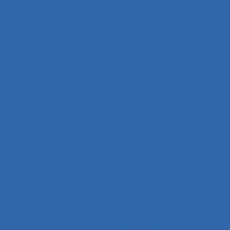
centre de tri
Centres d'hébergement et de soins de longue
durée
Centres d’appels
Centres de conduite hydraulique.
Cérébrolésion
Certification
Certification ISO
Certification ISO 9001
Certification qualité
Certiphyto
Cervicalgies
Chaîne de déterminants
Chaleur
Chalutiers
Changement
Changement climatique
Changement organisationnel