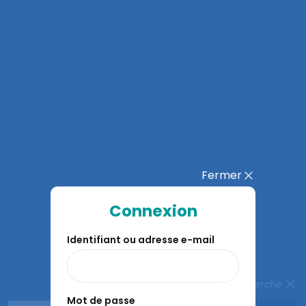
Anthropotechnologie
Anticipation
Anticiper et détecter les erreurs
Anxiété
Apports méthodologiques
Appréciation des risques
Appréhension
Apprentis
Apprentissage
Apprentissage du geste
Apprentissage en binôme
Fermer
Apprentissage en contexte
Connexion
Apprentissage expansif
Identifiant ou adresse e-mail
Apprentissage interactif
Apprentissage organisationnel
Fermer la recherche
Apprentissage situé
Mot de passe