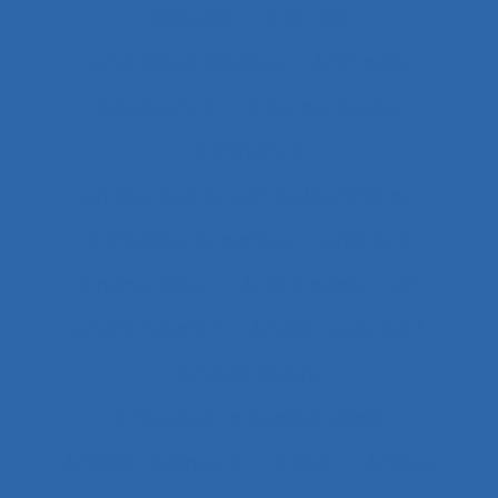
Aptitudes
Arbitrage
Arbitrage stratégique
Arbitrages
Arboriculture
Arbre des causes
Architecture
Architecture du contrôle/commande
Archivage informatique
Argentine
Argumentation
Arrêt maladie
art
Artefact cognitif
Artefact prescriptif
Artefact sonore
Articulation conception-usage
Artificial Intelligence
Artisan
Artistes