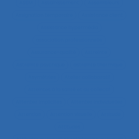
ASEM
Assainissement
Assembleurs
Assignation temporaire
Assistance client
Assistance hypermédia
association professionnelle
Assurance-qualité
Astreinte
Astreinte psychique
astreinte thermique
Asymétries
Atelier collaboratif
Atteintes à la santé et au collectif
Attentes implicites
Attentes individuelles
Attention
Attention visuelle
Attitude
Attitudes