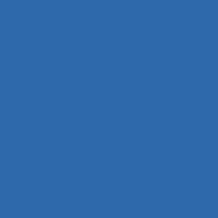
3.4.4 posture
37.11 Conception de systèmes et ingénierie des
interfaces
4.1.1 enfants
4.4 experience and practice
41.3.4 Skill demands
44 training
51.2 education
51.2 Education, training and safety programmes
63.1 Modélisation et simulation
63.5.2 Job analysis and skills analysis
8.4 Présentation et format de l'information
Abattoirs
Absence maladie
Absentéisme