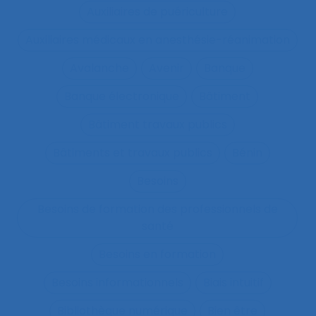
Auxiliaires de puériculture
Auxiliaires médicaux en anesthésie-réanimation
Avalanche
Avenir
Banque
Banque électronique
Bâtiment
Bâtiment travaux publics
Bâtiments et travaux publics
Bénin
Besoins
Besoins de formation des professionnels de
santé
Besoins en formation
Besoins informationnels
Biais intuitif
Bibliothèque numérique
Bien être