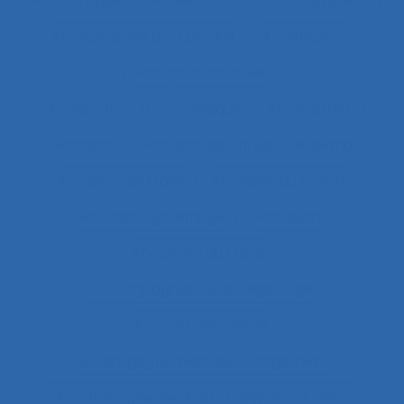
Académique
Accélérateurs
Acceptabilité
Acceptabilité d’un produit
Acceptation
Acceptation située
Acceptation technologique
Accessibilité
Accident
Accident de Three-Mile Island
Accident de trajet
Accident du travail
Accident systémique
Accidents
Accidents du travail
Accompagnateur du dépistage
Accompagnement
Accompagnement au changement
Accompagnement au changement dans