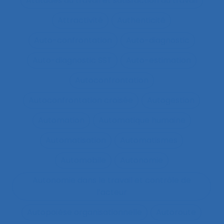
Attitudes au travail et satisfaction au travail
Attractivité
Authenticité
Auto-confrontation
Auto-diagnostic
Auto-diagnostic SST
Auto-estimation
Autoconfrontation
Autoconfrontation croisée
Autogestion
Automation
Automatique humaine
Automatisation
Automatismes
Automobile
Autonomie
Autonomie dans le travail et contrôle de
l’acteur
Autopoïèse organisationnelle
Autoroute