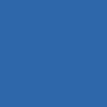
Co-conception centrée utilisateur
Co-construction
Co-production du service
coaching
Cobot
Cobots
Codage
Codes d'usages
Codes of practice
Cognition
Cognition distribuée
Cognition située
Cognitive readiness
Cohérence
Cohérence du système
Collaboration
Collaboration à distance
Collaboration humain-cobot
Collaboration humain/IA
Collaboration interprofessionnelle
Collaboration multimétiers