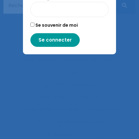
Apprentissages organisationnels
Apprentissages sociaux
Se souvenir de moi
Approaches and method
approche développementale
Approche écosystémique à la santé
approche holistique de l’activité
Approche individuelle
Approche instrumentale
Approche macroscopique/microscopique
Approche méthodologique
Approche partenariale