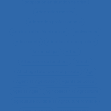
adaptation en situation de crise
Adaptation motrice
Adaptation professionnelle
Administration électronique
adolescence
Adolescents
Adoption et acceptation
Aéronautique
Affect
Affectation de fonctions
Affects
Affichage tête-porté et projeté
Âge
Agent
Agentivité
Agents de police
Agés
Agile
Agir collectif
Agriculture
agriculture durable
Agriculture familiale