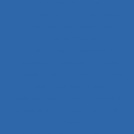
Chemical hazards
Chimie
Chirurgical equipment
Chirurgie cardiaque
Chirurgie endoscopique (vidéochirurgie)
Chirurgie laparoscopique
Chirurgie robotique
Choix de matériel
Choix des situations à analyser
Chronique
Chroniques
CHSCT
Chutes
Cimenterie
Cirque
Cladistique
Classe
Classes de situations
Client
Climat social
Clinique de l’activité
CMR
Co-activité
Co-conception