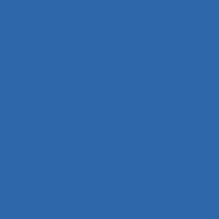
Alimentation
Alpes
ALT
Amartya Sen
Ambiances physiques
Aménagement
Aménagement de l’espace
Aménagement et disposition des postes de
travail
Aménagement territorial
Aménagements de postes de travail
Amiante
Analyse
Analyse a priori de risques
Analyse collective de pratique
Analyse conversationnelle