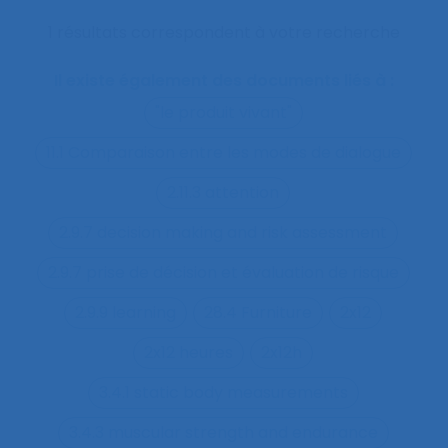
1 résultats correspondent à votre recherche
Il existe également des documents liés à :
"le produit vivant"
11.1 Comparaison entre les modes de dialogue
2.11.3 attention
2.9.7 decision making and risk assessment
2.9.7 prise de décision et évaluation de risque
2.9.9 learning
28.4 Furniture
2x12
2x12 heures
2x12h
3.4.1 static body measurements
3.4.3 muscular strength and endurance