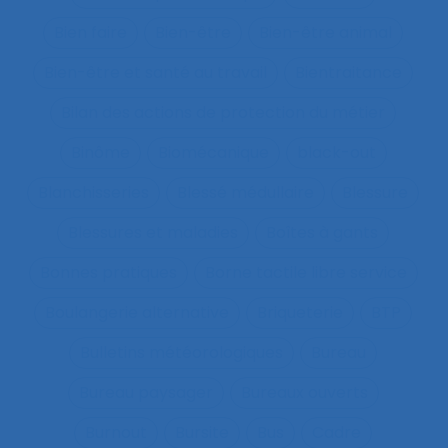
Bien faire
Bien-être
Bien-être animal
Bien-être et santé au travail
Bientraitance
Bilan des actions de protection du métier
Binôme
Biomécanique
black-out
Blanchisseries
Blessé médullaire
Blessure
Blessures et maladies
Boîtes à gants
Bonnes pratiques
Borne tactile libre service
Boulangerie alternative
Briqueterie
BTP
Bulletins météorologiques
Bureau
Bureau paysager
Bureaux ouverts
Burnout
Bursite
Bus
Cadre