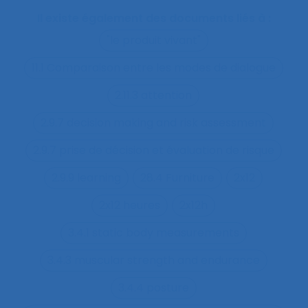
Il existe également des documents liés à :
"le produit vivant"
11.1 Comparaison entre les modes de dialogue
2.11.3 attention
2.9.7 decision making and risk assessment
2.9.7 prise de décision et évaluation de risque
2.9.9 learning
28.4 Furniture
2x12
2x12 heures
2x12h
3.4.1 static body measurements
3.4.3 muscular strength and endurance
3.4.4 posture