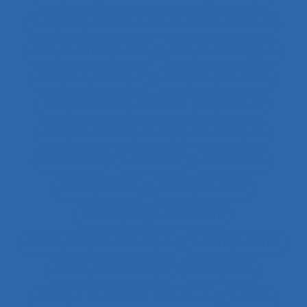
Analyse quantitative des situations de travail
analyse rétrospective
Analyse stratégique
analyse systémique
Analyses posturales
Analyses rétrospectives et prospectives
Analyses statistiques et psychométriques
Ancienneté
Anesthésie
Annotations
Anthropocène
Anthropocentré
Anthropologie de l’activité
Anthropologie économique
Anthropométrie
Anthropotechnologie
Anticipation
Anticiper et détecter les erreurs
Anxiété