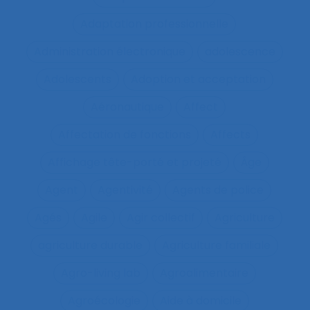
Adaptation professionnelle
Administration électronique
adolescence
Adolescents
Adoption et acceptation
Aéronautique
Affect
Affectation de fonctions
Affects
Affichage tête-porté et projeté
Âge
Agent
Agentivité
Agents de police
Agés
Agile
Agir collectif
Agriculture
agriculture durable
Agriculture familiale
Agro-living lab
Agroalimentaire
Agroécologie
Aide à domicile