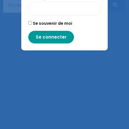
Apprentissages sociaux
Approaches and method
Se souvenir de moi
approche développementale
Approche écosystémique à la santé
approche holistique de l’activité
Approche individuelle
Approche instrumentale
Approche macroscopique/microscopique
Approche méthodologique
Approche partenariale
Approche participative