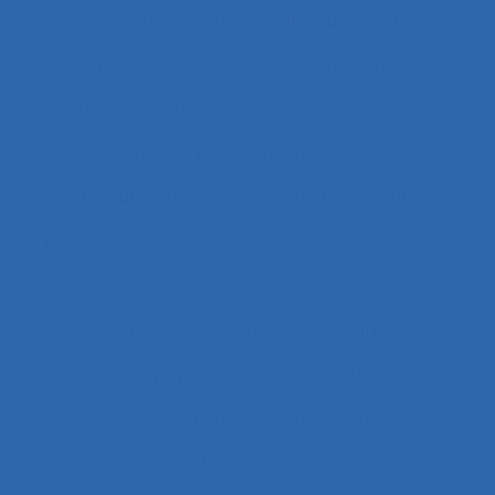
Bien-être et santé au travail
Bientraitance
Bilan des actions de protection du métier
Binôme
Biomécanique
black-out
Blanchisseries
Blessé médullaire
Blessure
Blessures et maladies
Boîtes à gants
Bonnes pratiques
Borne tactile libre service
Boulangerie alternative
Briqueterie
BTP
Bulletins météorologiques
Bureau
Bureau paysager
Bureaux ouverts
Burnout
Bursite
Bus
Cadre
Cadre d’analyse implicite