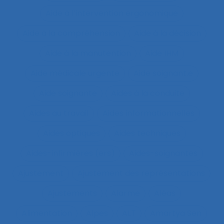
Aide à l’intervention ergonomique
Aide à la compréhension
Aide à la décision
Aide à la manutention
Aide IHM
Aide médicale urgente
Aide soignant.e
Aide soignante
Aides à la conduite
Aides au travail
Aides informationnelles
Aides optiques
Aides techniques
Aides-infirmières (ers)
Aides-soignantes
Ajustement
Ajustement des représentations
Ajustements
Alarme
Aléas
Alimentation
Alpes
ALT
Amartya Sen