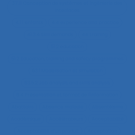
37.11 Conception de systèmes et ingénierie des
interfaces
4.1.1 enfants
4.4 experience and practice
41.3.4 Skill demands
44 training
51.2 education
51.2 Education, training and safety programmes
63.1 Modélisation et simulation
63.5.2 Job analysis and skills analysis
8.4 Présentation et format de l'information
Abattoirs
Absence maladie
Absentéisme
Académique
Accélérateurs
Acceptabilité
Acceptabilité d’un produit
Acceptation