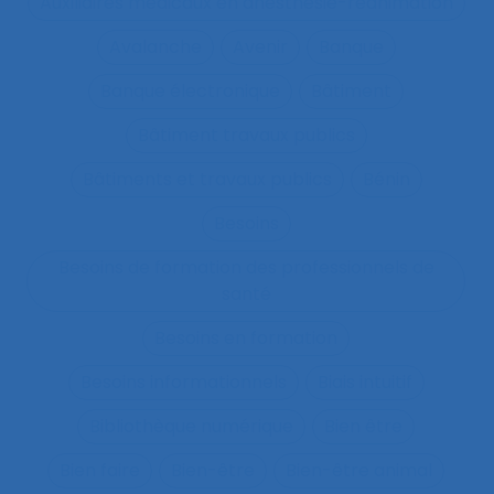
Auxiliaires médicaux en anesthésie-réanimation
Avalanche
Avenir
Banque
Banque électronique
Bâtiment
Bâtiment travaux publics
Bâtiments et travaux publics
Bénin
Besoins
Besoins de formation des professionnels de
santé
Besoins en formation
Besoins informationnels
Biais intuitif
Bibliothèque numérique
Bien être
Bien faire
Bien-être
Bien-être animal