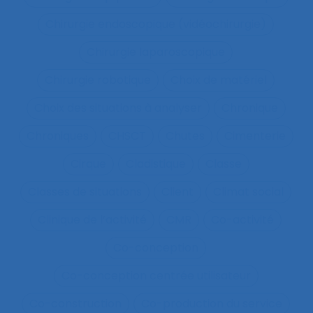
Chirurgie endoscopique (vidéochirurgie)
Chirurgie laparoscopique
Chirurgie robotique
Choix de matériel
Choix des situations à analyser
Chronique
Chroniques
CHSCT
Chutes
Cimenterie
Cirque
Cladistique
Classe
Classes de situations
Client
Climat social
Clinique de l’activité
CMR
Co-activité
Co-conception
Co-conception centrée utilisateur
Co-construction
Co-production du service