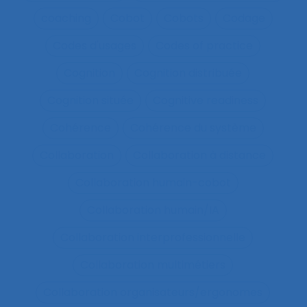
coaching
Cobot
Cobots
Codage
Codes d'usages
Codes of practice
Cognition
Cognition distribuée
Cognition située
Cognitive readiness
Cohérence
Cohérence du système
Collaboration
Collaboration à distance
Collaboration humain-cobot
Collaboration humain/IA
Collaboration interprofessionnelle
Collaboration multimétiers
Collaboration organisateurs/ergonomes