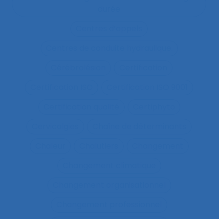
durée
Centres d’appels
Centres de conduite hydraulique.
Cérébrolésion
Certification
Certification ISO
Certification ISO 9001
Certification qualité
Certiphyto
Cervicalgies
Chaîne de déterminants
Chaleur
Chalutiers
Changement
Changement climatique
Changement organisationnel
Changement professionnel