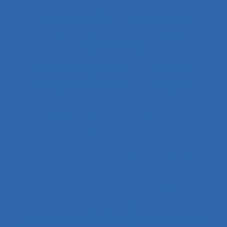
Auto-confrontation
Auto-diagnostic
Auto-diagnostic SST
Auto-estimation
Autoconfrontation
Autoconfrontation croisée
Autogestion
Automation
Automatique humaine
Automatisation
Automatismes
Automobile
Autonomie
Autonomie dans le travail et contrôle de
l’acteur
Autopoïèse organisationnelle
Autoroute
Auxiliaires de puériculture