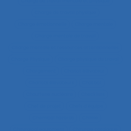
Charge de travail mentale et physique
Charge de travail physique
Charge émotionnelle
Charge mentale
Charge mentale de travail
Charge mentale et ressources attentionnelles
Charge Physique
Charge physique du travail
Chargement
Chariot élévateur
Chariots élévateurs
Chatbot
Chaufferie nucléaire
Checklists
Chef de projet
Chefs d’équipe
Chemical hazards
Chimie
Chirurgical equipment
Chirurgie cardiaque