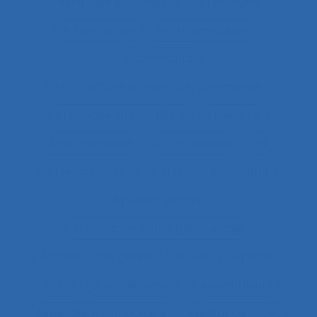
Arbitrage stratégique
Arbitrages
Arboriculture
Arbre des causes
Architecture
Architecture du contrôle/commande
Archivage informatique
Argentine
Argumentation
Arrêt maladie
art
Artefact cognitif
Artefact prescriptif
Artefact sonore
Articulation conception-usage
Artificial Intelligence
Artisan
Artistes
ASEM
Assainissement
Assembleurs
Assignation temporaire
Assistance client