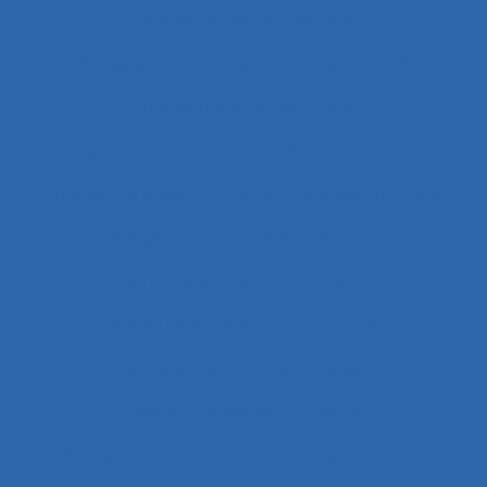
Charge de travail physique
Charge émotionnelle
Charge mentale
Charge mentale de travail
Charge mentale et ressources attentionnelles
Charge Physique
Charge physique du travail
Chargement
Chariot élévateur
Chariots élévateurs
Chatbot
Chaufferie nucléaire
Checklists
Chef de projet
Chefs d’équipe
Chemical hazards
Chimie
Chirurgical equipment
Chirurgie cardiaque