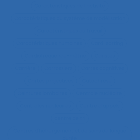
Caractéristiques de l’activité
Caractéristiques du système de modélisation
Caractéristiques du travail
Caractéristiques humaines
Card-sorting
Cardiofréquence-mètrie
Caristes
Carrière
Carrossiers
Cartes cognitives
Cartes projectives
Catachrèse
Ceintures lombaires
Centrale nucléaire
Centrales nucléaires
Centre d’appels
centre de tri
Centres d'hébergement et de soins de longue
durée