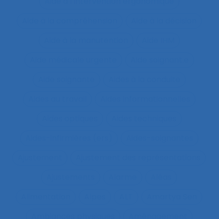
Aide à l’intervention ergonomique
Aide à la compréhension
Aide à la décision
Aide à la manutention
Aide IHM
Aide médicale urgente
Aide soignant.e
Aide soignante
Aides à la conduite
Aides au travail
Aides informationnelles
Aides optiques
Aides techniques
Aides-infirmières (ers)
Aides-soignantes
Ajustement
Ajustement des représentations
Ajustements
Alarme
Aléas
Alimentation
Alpes
ALT
Amartya Sen
Ambiances physiques
Aménagement