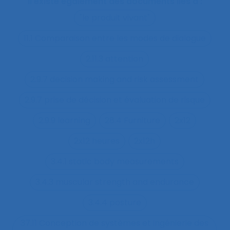
Il existe également des documents liés à :
"le produit vivant"
11.1 Comparaison entre les modes de dialogue
2.11.3 attention
2.9.7 decision making and risk assessment
2.9.7 prise de décision et évaluation de risque
2.9.9 learning
28.4 Furniture
2x12
2x12 heures
2x12h
3.4.1 static body measurements
3.4.3 muscular strength and endurance
3.4.4 posture
37.11 Conception de systèmes et ingénierie des