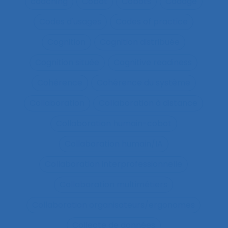
coaching
Cobot
Cobots
Codage
Codes d'usages
Codes of practice
Cognition
Cognition distribuée
Cognition située
Cognitive readiness
Cohérence
Cohérence du système
Collaboration
Collaboration à distance
Collaboration humain-cobot
Collaboration humain/IA
Collaboration interprofessionnelle
Collaboration multimétiers
Collaboration organisateurs/ergonomes
Collecte de données