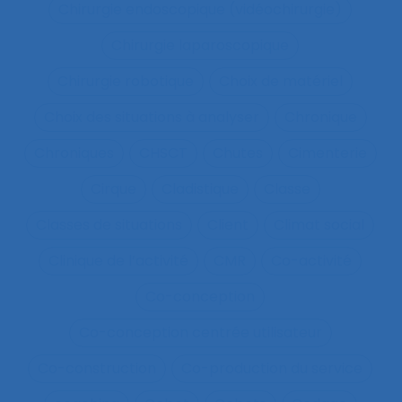
Chirurgie endoscopique (vidéochirurgie)
Chirurgie laparoscopique
Chirurgie robotique
Choix de matériel
Choix des situations à analyser
Chronique
Chroniques
CHSCT
Chutes
Cimenterie
Cirque
Cladistique
Classe
Classes de situations
Client
Climat social
Clinique de l’activité
CMR
Co-activité
Co-conception
Co-conception centrée utilisateur
Co-construction
Co-production du service