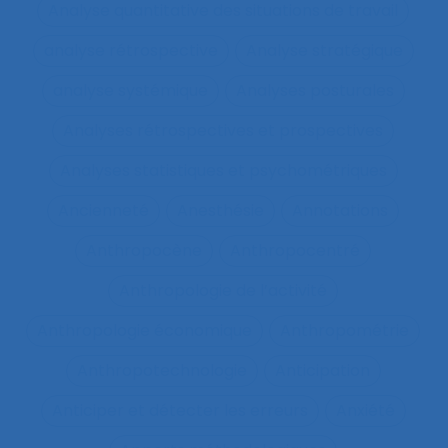
Analyse quantitative des situations de travail
analyse rétrospective
Analyse stratégique
analyse systémique
Analyses posturales
Analyses rétrospectives et prospectives
Analyses statistiques et psychométriques
Ancienneté
Anesthésie
Annotations
Anthropocène
Anthropocentré
Anthropologie de l’activité
Anthropologie économique
Anthropométrie
Anthropotechnologie
Anticipation
Anticiper et détecter les erreurs
Anxiété