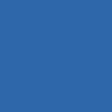
Adaptation professionnelle
Administration électronique
adolescence
Adolescents
Adoption et acceptation
Aéronautique
Affect
Affectation de fonctions
Affects
Affichage tête-porté et projeté
Âge
Agent
Agentivité
Agents de police
Agés
Agile
Agir collectif
Agriculture
agriculture durable
Agriculture familiale
Agro-living lab
Agroalimentaire
Agroécologie
Aide à domicile