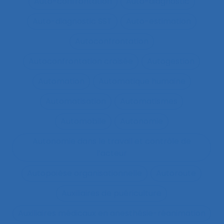
Auto-confrontation
Auto-diagnostic
Auto-diagnostic SST
Auto-estimation
Autoconfrontation
Autoconfrontation croisée
Autogestion
Automation
Automatique humaine
Automatisation
Automatismes
Automobile
Autonomie
Autonomie dans le travail et contrôle de
l’acteur
Autopoïèse organisationnelle
Autoroute
Auxiliaires de puériculture
Auxiliaires médicaux en anesthésie-réanimation