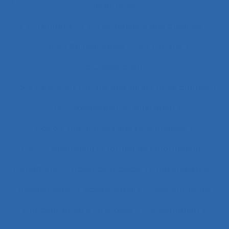
interfaces
4.1.1 enfants
4.4 experience and practice
41.3.4 Skill demands
44 training
51.2 education
51.2 Education, training and safety programmes
63.1 Modélisation et simulation
63.5.2 Job analysis and skills analysis
8.4 Présentation et format de l'information
Abattoirs
Absence maladie
Absentéisme
Académique
Accélérateurs
Acceptabilité
Acceptabilité d’un produit
Acceptation