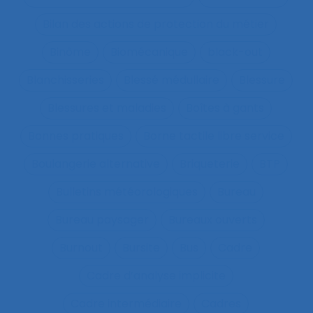
Bilan des actions de protection du métier
Binôme
Biomécanique
black-out
Blanchisseries
Blessé médullaire
Blessure
Blessures et maladies
Boîtes à gants
Bonnes pratiques
Borne tactile libre service
Boulangerie alternative
Briqueterie
BTP
Bulletins météorologiques
Bureau
Bureau paysager
Bureaux ouverts
Burnout
Bursite
Bus
Cadre
Cadre d’analyse implicite
Cadre intermédiaire
Cadres