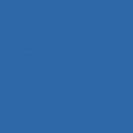
Arboriculture
Arbre des causes
Architecture
Architecture du contrôle/commande
Archivage informatique
Argentine
Argumentation
Arrêt maladie
art
Artefact cognitif
Artefact prescriptif
Artefact sonore
Articulation conception-usage
Artificial Intelligence
Artisan
Artistes
ASEM
Assainissement
Assembleurs
Assignation temporaire
Assistance client