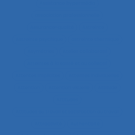
Assistance hypermédia
association professionnelle
Assurance-qualité
Astreinte
Astreinte psychique
astreinte thermique
Asymétries
Atelier collaboratif
Atteintes à la santé et au collectif
Attentes implicites
Attentes individuelles
Attention
Attention visuelle
Attitude
Attitudes
Attitudes au travail et satisfaction au travail
Attractivité
Authenticité