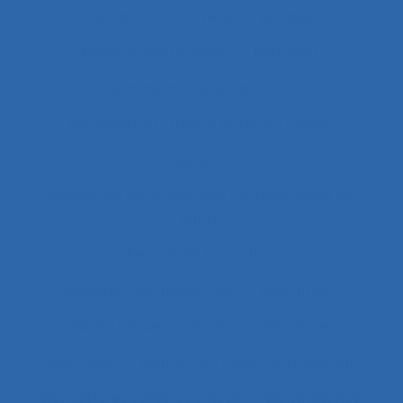
Avalanche
Avenir
Banque
Banque électronique
Bâtiment
Bâtiment travaux publics
Bâtiments et travaux publics
Bénin
Besoins
Besoins de formation des professionnels de
santé
Besoins en formation
Besoins informationnels
Biais intuitif
Bibliothèque numérique
Bien être
Bien faire
Bien-être
Bien-être animal
Bien-être et santé au travail
Bientraitance