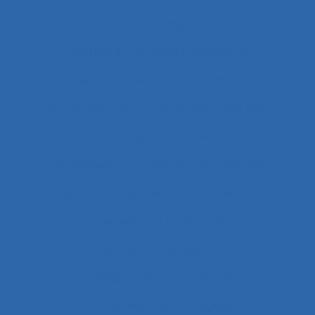
Centres d’appels
Centres de conduite hydraulique.
Cérébrolésion
Certification
Certification ISO
Certification ISO 9001
Certification qualité
Certiphyto
Cervicalgies
Chaîne de déterminants
Chaleur
Chalutiers
Changement
Changement climatique
Changement organisationnel
Changement professionnel
Changement technologique