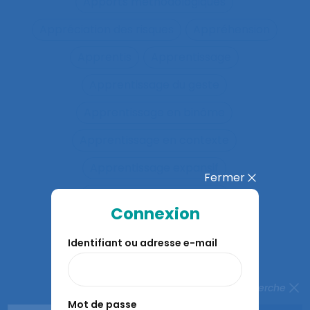
Apports méthodologiques
Appréciation des risques
Appréhension
Apprentis
Apprentissage
Apprentissage du geste
Apprentissage en binôme
Apprentissage en contexte
Apprentissage expansif
Fermer
Apprentissage interactif
Connexion
Apprentissage organisationnel
Identifiant ou adresse e-mail
Apprentissage situé
Apprentissages organisationnels
Fermer la recherche
Mot de passe
Apprentissages sociaux