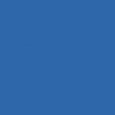
association professionnelle
Assurance-qualité
Astreinte
Astreinte psychique
astreinte thermique
Asymétries
Atelier collaboratif
Atteintes à la santé et au collectif
Attentes implicites
Attentes individuelles
Attention
Attention visuelle
Attitude
Attitudes
Attitudes au travail et satisfaction au travail
Attractivité
Authenticité
Auto-confrontation
Auto-diagnostic