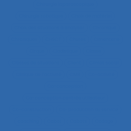
Chirurgie laparoscopique
Chirurgie robotique
Choix de matériel
Choix des situations à analyser
Chronique
Chroniques
CHSCT
Chutes
Cimenterie
Cirque
Cladistique
Classe
Classes de situations
Client
Climat social
Clinique de l’activité
CMR
Co-activité
Co-conception
Co-conception centrée utilisateur
Co-construction
Co-production du service
coaching
Cobot
Cobots
Codage