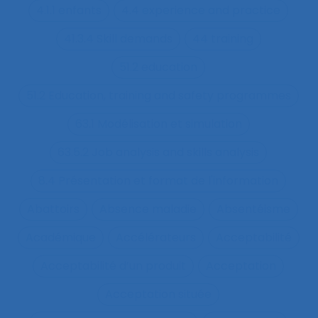
4.1.1 enfants
4.4 experience and practice
41.3.4 Skill demands
44 training
51.2 education
51.2 Education, training and safety programmes
63.1 Modélisation et simulation
63.5.2 Job analysis and skills analysis
8.4 Présentation et format de l'information
Abattoirs
Absence maladie
Absentéisme
Académique
Accélérateurs
Acceptabilité
Acceptabilité d’un produit
Acceptation
Acceptation située