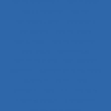
Aide à la compréhension
Aide à la décision
Aide à la manutention
Aide IHM
Aide médicale urgente
Aide soignant.e
Aide soignante
Aides à la conduite
Aides au travail
Aides informationnelles
Aides optiques
Aides techniques
Aides-infirmières (ers)
Aides-soignantes
Ajustement
Ajustement des représentations
Ajustements
Alarme
Aléas
Alimentation
Alpes
ALT
Amartya Sen
Ambiances physiques
Aménagement
Aménagement de l’espace