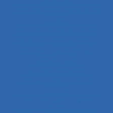
11.1 Comparaison entre les modes de dialogue
2.11.3 attention
2.9.7 decision making and risk assessment
2.9.7 prise de décision et évaluation de risque
2.9.9 learning
28.4 Furniture
2x12
2x12 heures
2x12h
3.4.1 static body measurements
3.4.3 muscular strength and endurance
3.4.4 posture
37.11 Conception de systèmes et ingénierie des
interfaces