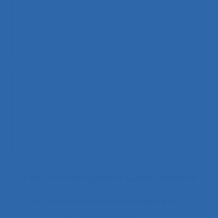
Beguin P., Pueyo V. (2023).
Relever les défis de la
conception des Ecosystèmes Coopératifs
Territorialisés
. Communication présentée au
57ème congrès de la SELF, Saint Denis (Île de la
Réunion).
Debuc T., Demas B. (2023).
Vers une dynamique
économique durable : d’une logique de
compensation à une logique d’intégration. Quels
enjeux de travail à l’échelle de l’entreprise et des
territoires ?
. Communication présentée au
57ème congrès de la SELF, Saint Denis (Île de la
Réunion).
3 résultats correspondent à votre recherche
Il existe également des documents liés à :
"le produit vivant"