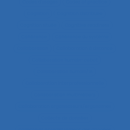
Codes d'usages
Codes of practice
Cognition
Cognition distribuée
Cognition située
Cognitive readiness
Cohérence
Cohérence du système
Collaboration
Collaboration à distance
Collaboration humain-cobot
Collaboration humain/IA
Collaboration interprofessionnelle
Collaboration multimétiers
Collaboration organisateurs/ergonomes
Collecte de données
collecte et enregistrement des données