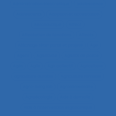
Administration électronique
adolescence
Adolescents
Adoption et acceptation
Aéronautique
Affect
Affectation de fonctions
Affects
Affichage tête-porté et projeté
Âge
Agent
Agentivité
Agents de police
Agés
Agile
Agir collectif
Agriculture
agriculture durable
Agriculture familiale
Agro-living lab
Agroalimentaire
Agroécologie
Aide à domicile
Aide à l’intervention ergonomique