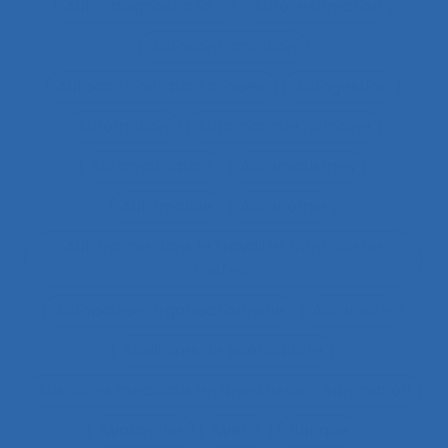
Auto-diagnostic SST
Auto-estimation
Autoconfrontation
Autoconfrontation croisée
Autogestion
Automation
Automatique humaine
Automatisation
Automatismes
Automobile
Autonomie
Autonomie dans le travail et contrôle de
l’acteur
Autopoïèse organisationnelle
Autoroute
Auxiliaires de puériculture
Auxiliaires médicaux en anesthésie-réanimation
Avalanche
Avenir
Banque