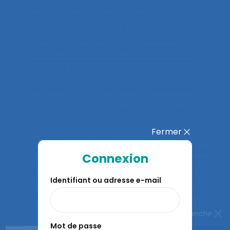
analyse rétrospective
Analyse stratégique
analyse systémique
Analyses posturales
Analyses rétrospectives et prospectives
Analyses statistiques et psychométriques
Ancienneté
Anesthésie
Annotations
Anthropocène
Anthropocentré
Anthropologie de l’activité
Fermer
Anthropologie économique
Anthropométrie
Connexion
Anthropotechnologie
Anticipation
Identifiant ou adresse e-mail
Anticiper et détecter les erreurs
Anxiété
Apports méthodologiques
Fermer la recherche
Mot de passe