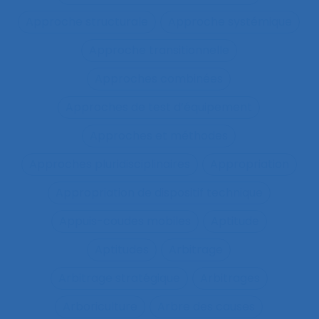
Approche structurale
Approche systémique
Approche transitionnelle
Approches combinées
Approches de test d’équipement
Approches et méthodes
Approches pluridisciplinaires
Appropriation
Appropriation de dispositif technique
Appuis-coudes mobiles
Aptitude
Aptitudes
Arbitrage
Arbitrage stratégique
Arbitrages
Arboriculture
Arbre des causes