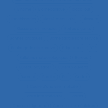
Binôme
Biomécanique
black-out
Blanchisseries
Blessé médullaire
Blessure
Blessures et maladies
Boîtes à gants
Bonnes pratiques
Borne tactile libre service
Boulangerie alternative
Briqueterie
BTP
Bulletins météorologiques
Bureau
Bureau paysager
Bureaux ouverts
Burnout
Bursite
Bus
Cadre
Cadre d’analyse implicite
Cadre intermédiaire
Cadres
Cadres dirigeants
Cadres intermédiaires