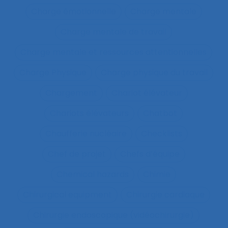
Charge émotionnelle
Charge mentale
Charge mentale de travail
Charge mentale et ressources attentionnelles
Charge Physique
Charge physique du travail
Chargement
Chariot élévateur
Chariots élévateurs
Chatbot
Chaufferie nucléaire
Checklists
Chef de projet
Chefs d’équipe
Chemical hazards
Chimie
Chirurgical equipment
Chirurgie cardiaque
Chirurgie endoscopique (vidéochirurgie)