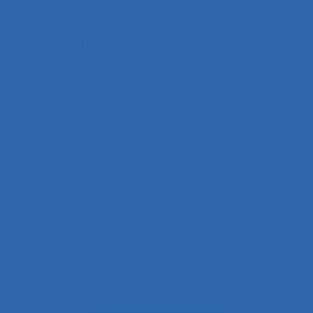
Architecture
Architecture du contrôle/commande
Archivage informatique
Argentine
Argumentation
Arrêt maladie
art
Artefact cognitif
Artefact prescriptif
Artefact sonore
Articulation conception-usage
Artificial Intelligence
Artisan
Artistes
ASEM
Assainissement
Assembleurs
Assignation temporaire
Assistance client
Assistance hypermédia