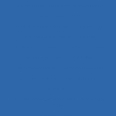
Caractéristiques du système de modélisation
Caractéristiques du travail
Caractéristiques humaines
Card-sorting
Cardiofréquence-mètrie
Caristes
Carrière
Carrossiers
Cartes cognitives
Cartes projectives
Catachrèse
Ceintures lombaires
Centrale nucléaire
Centrales nucléaires
Centre d’appels
centre de tri
Centres d'hébergement et de soins de longue
durée
Centres d’appels