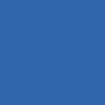
Chirurgie endoscopique (vidéochirurgie)
Chirurgie laparoscopique
Chirurgie robotique
Choix de matériel
Choix des situations à analyser
Chronique
Chroniques
CHSCT
Chutes
Cimenterie
Cirque
Cladistique
Classe
Classes de situations
Client
Climat social
Clinique de l’activité
CMR
Co-activité
Co-conception
Co-conception centrée utilisateur
Co-construction
Co-production du service