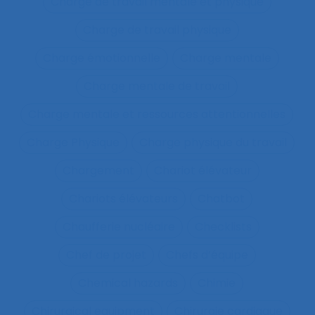
Charge de travail mentale et physique
Charge de travail physique
Charge émotionnelle
Charge mentale
Charge mentale de travail
Charge mentale et ressources attentionnelles
Charge Physique
Charge physique du travail
Chargement
Chariot élévateur
Chariots élévateurs
Chatbot
Chaufferie nucléaire
Checklists
Chef de projet
Chefs d’équipe
Chemical hazards
Chimie
Chirurgical equipment
Chirurgie cardiaque