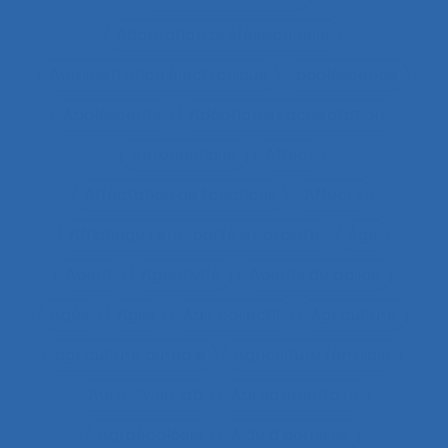
Adaptation professionnelle
Administration électronique
adolescence
Adolescents
Adoption et acceptation
Aéronautique
Affect
Affectation de fonctions
Affects
Affichage tête-porté et projeté
Âge
Agent
Agentivité
Agents de police
Agés
Agile
Agir collectif
Agriculture
agriculture durable
Agriculture familiale
Agro-living lab
Agroalimentaire
Agroécologie
Aide à domicile