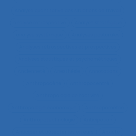
Analyse quantitative des situations de travail
analyse rétrospective
Analyse stratégique
analyse systémique
Analyses posturales
Analyses rétrospectives et prospectives
Analyses statistiques et psychométriques
Ancienneté
Anesthésie
Annotations
Anthropocène
Anthropocentré
Anthropologie de l’activité
Anthropologie économique
Anthropométrie
Anthropotechnologie
Anticipation
Anticiper et détecter les erreurs
Anxiété