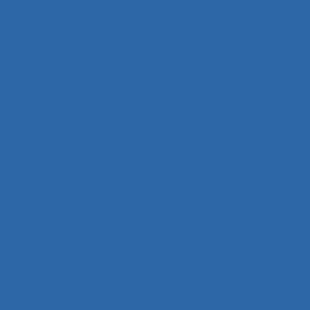
Auxiliaires médicaux en anesthésie-réanimation
Avalanche
Avenir
Banque
Banque électronique
Bâtiment
Bâtiment travaux publics
Bâtiments et travaux publics
Bénin
Besoins
Besoins de formation des professionnels de
santé
Besoins en formation
Besoins informationnels
Biais intuitif
Bibliothèque numérique
Bien être
Bien faire
Bien-être
Bien-être animal