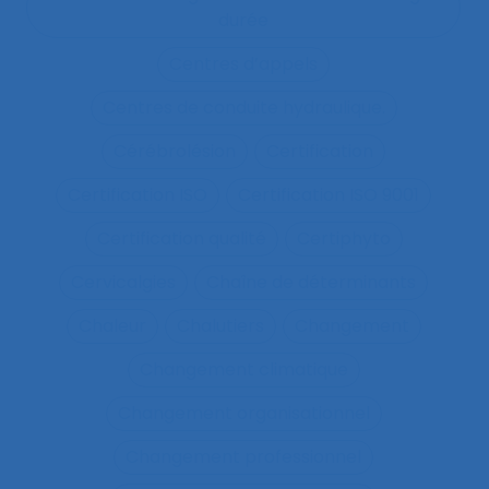
durée
Centres d’appels
Centres de conduite hydraulique.
Cérébrolésion
Certification
Certification ISO
Certification ISO 9001
Certification qualité
Certiphyto
Cervicalgies
Chaîne de déterminants
Chaleur
Chalutiers
Changement
Changement climatique
Changement organisationnel
Changement professionnel