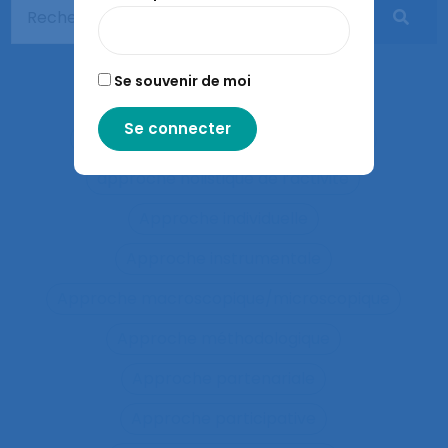
Apprentissages sociaux
Approaches and method
Se souvenir de moi
approche développementale
Approche écosystémique à la santé
approche holistique de l’activité
Approche individuelle
Approche instrumentale
Approche macroscopique/microscopique
Approche méthodologique
Approche partenariale
Approche participative