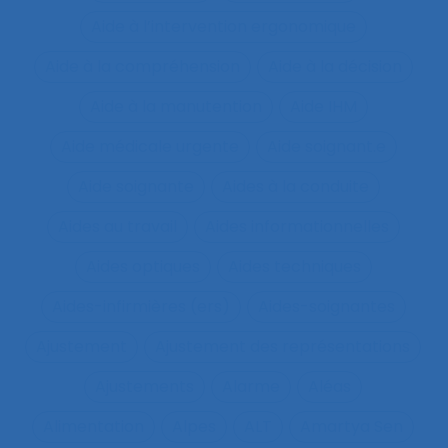
Aide à l’intervention ergonomique
Aide à la compréhension
Aide à la décision
Aide à la manutention
Aide IHM
Aide médicale urgente
Aide soignant.e
Aide soignante
Aides à la conduite
Aides au travail
Aides informationnelles
Aides optiques
Aides techniques
Aides-infirmières (ers)
Aides-soignantes
Ajustement
Ajustement des représentations
Ajustements
Alarme
Aléas
Alimentation
Alpes
ALT
Amartya Sen