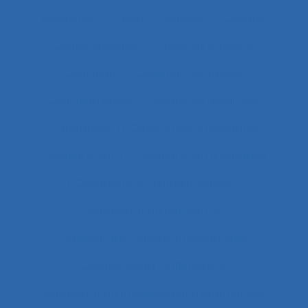
coaching
Cobot
Cobots
Codage
Codes d'usages
Codes of practice
Cognition
Cognition distribuée
Cognition située
Cognitive readiness
Cohérence
Cohérence du système
Collaboration
Collaboration à distance
Collaboration humain-cobot
Collaboration humain/IA
Collaboration interprofessionnelle
Collaboration multimétiers
Collaboration organisateurs/ergonomes