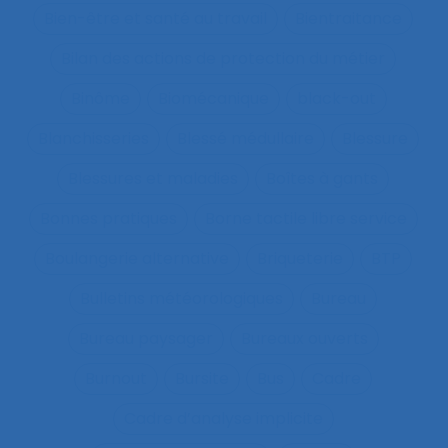
Bien-être et santé au travail
Bientraitance
Bilan des actions de protection du métier
Binôme
Biomécanique
black-out
Blanchisseries
Blessé médullaire
Blessure
Blessures et maladies
Boîtes à gants
Bonnes pratiques
Borne tactile libre service
Boulangerie alternative
Briqueterie
BTP
Bulletins météorologiques
Bureau
Bureau paysager
Bureaux ouverts
Burnout
Bursite
Bus
Cadre
Cadre d’analyse implicite