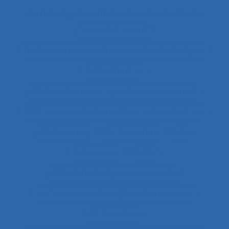
Il existe également des documents liés à :
"le produit vivant"
11.1 Comparaison entre les modes de dialogue
2.11.3 attention
2.9.7 decision making and risk assessment
2.9.7 prise de décision et évaluation de risque
2.9.9 learning
28.4 Furniture
2x12
2x12 heures
2x12h
3.4.1 static body measurements
3.4.3 muscular strength and endurance
3.4.4 posture