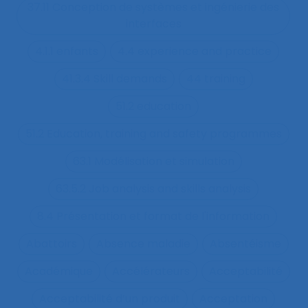
37.11 Conception de systèmes et ingénierie des
interfaces
4.1.1 enfants
4.4 experience and practice
41.3.4 Skill demands
44 training
51.2 education
51.2 Education, training and safety programmes
63.1 Modélisation et simulation
63.5.2 Job analysis and skills analysis
8.4 Présentation et format de l'information
Abattoirs
Absence maladie
Absentéisme
Académique
Accélérateurs
Acceptabilité
Acceptabilité d’un produit
Acceptation