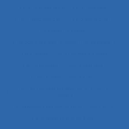
Auto-confrontation
Auto-diagnostic
Auto-diagnostic SST
Auto-estimation
Autoconfrontation
Autoconfrontation croisée
Autogestion
Automation
Automatique humaine
Automatisation
Automatismes
Automobile
Autonomie
Autonomie dans le travail et contrôle de
l’acteur
Autopoïèse organisationnelle
Autoroute
Auxiliaires de puériculture