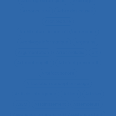
Arbitrage stratégique
Arbitrages
Arboriculture
Arbre des causes
Architecture
Architecture du contrôle/commande
Archivage informatique
Argentine
Argumentation
Arrêt maladie
art
Artefact cognitif
Artefact prescriptif
Artefact sonore
Articulation conception-usage
Artificial Intelligence
Artisan
Artistes
ASEM
Assainissement
Assembleurs
Assignation temporaire
Assistance client