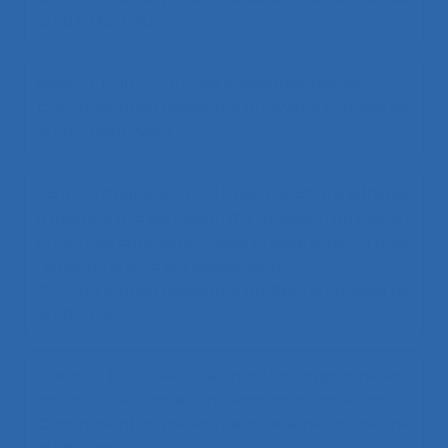
la SELF, Montréal.
Mélier B. (2007).
Pour une ergonomie globale
.
Communication présentée au 42ème congrès de
la SELF, Saint-Malo.
Parrel P., Coutarel F. (2011).
Des conditions difficiles
d’exercice à la démission d’un médecin du travail
en Service autonome : quels enseignements pour
l’ergonome et la pluridisciplinarité ?
.
Communication présentée au 46ème congrès de
la SELF, Paris.
Gaillard I. (2011).
Sécurité en action, ergonomie et
action sur les risques : la négociation est en cours
.
Communication présentée au 46ème congrès de
la SELF, Paris.