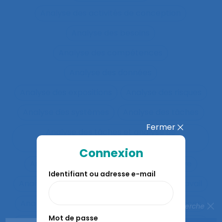
Analyse des activités de conception
Analyse des besoins
Analyse des compétences
Analyse des données
Analyse des expositions
Analyse des risques
Analyse des systèmes
Analyse des tâches
Fermer
Analyse des tâches et analyse de
compétences
Connexion
Analyse des travails
Analyse discursive
Identifiant ou adresse e-mail
Analyse du coût/bénéfice
Analyse du travail
Analyse du travail et analyse de compétences
Fermer la recherche
Mot de passe