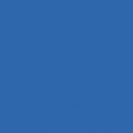
Chirurgie endoscopique (vidéochirurgie)
Chirurgie laparoscopique
Chirurgie robotique
Choix de matériel
Choix des situations à analyser
Chronique
Chroniques
CHSCT
Chutes
Cimenterie
Cirque
Cladistique
Classe
Classes de situations
Client
Climat social
Clinique de l’activité
CMR
Co-activité
Co-conception
Co-conception centrée utilisateur
Co-construction
Co-production du service