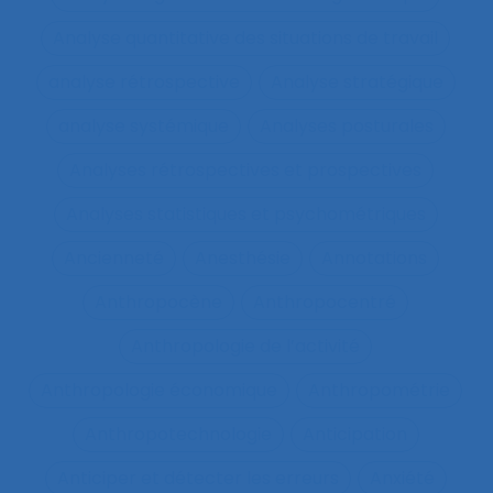
Analyse quantitative des situations de travail
analyse rétrospective
Analyse stratégique
analyse systémique
Analyses posturales
Analyses rétrospectives et prospectives
Analyses statistiques et psychométriques
Ancienneté
Anesthésie
Annotations
Anthropocène
Anthropocentré
Anthropologie de l’activité
Anthropologie économique
Anthropométrie
Anthropotechnologie
Anticipation
Anticiper et détecter les erreurs
Anxiété