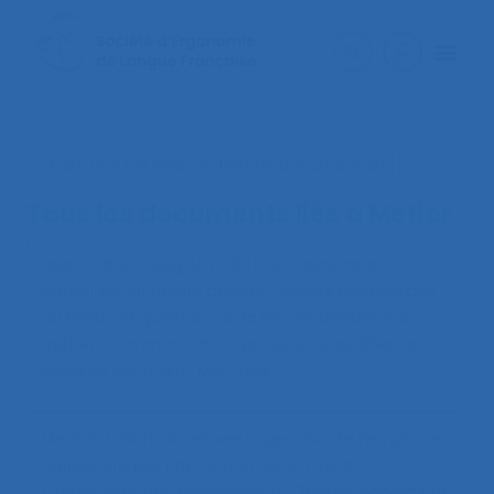
< Faire une nouvelle recherche documentaire
Tous les documents liés à
Métier
Laerte Idal S., Seijji U. (2001).
Le travail des
auxiliaires-infirmiers dans un hôpital universitaire
au Brésil : la question de la reconnaissance du
métier
. Communication présentée au 36ème
congrès de la SELF, Montréal.
Merin S. (2001).
Améliorer la gestion de l’emploi en
agriculture par une action sur le travail
.
Communication présentée au 36ème congrès de