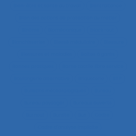
Bien-être et santé au travail
Bientraitance
Bilan des actions de protection du métier
Binôme
Biomécanique
black-out
Blanchisseries
Blessé médullaire
Blessure
Blessures et maladies
Boîtes à gants
Bonnes pratiques
Borne tactile libre service
Boulangerie alternative
Briqueterie
BTP
Bulletins météorologiques
Bureau
Bureau paysager
Bureaux ouverts
Burnout
Bursite
Bus
Cadre
Cadre d’analyse implicite