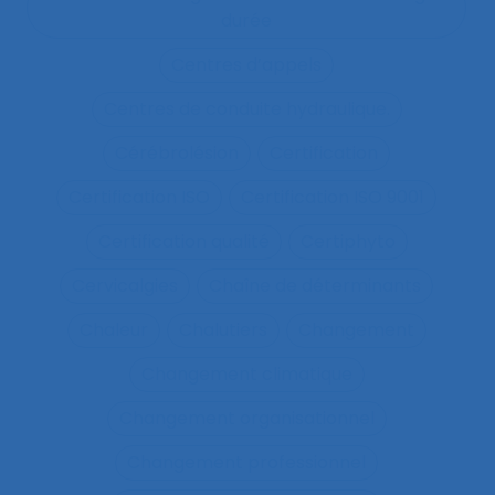
durée
Centres d’appels
Centres de conduite hydraulique.
Cérébrolésion
Certification
Certification ISO
Certification ISO 9001
Certification qualité
Certiphyto
Cervicalgies
Chaîne de déterminants
Chaleur
Chalutiers
Changement
Changement climatique
Changement organisationnel
Changement professionnel