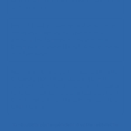
Communication présentée au 53ème congrès de
la SELF, Bordeaux.
Bonnin D. (2018).
Intervention dans les petites et
moyennes entreprises : de la performance
globale à la performance globale et durable
.
Communication présentée au 53ème congrès de
la SELF, Bordeaux.
Desarmenien A., Jean Viala L., Josserand M., Le Bail
C., Rascle V. (2016).
D’une discipline à un métier :
construction du métier d’ergonome en Service de
Santé au Travail dans un collectif pluridisciplinaire
.
Communication présentée au 51ème congrès de
la SELF, Marseille.
10 résultats correspondent à votre recherche