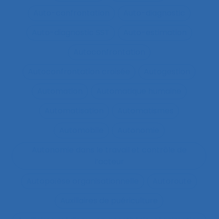
Auto-confrontation
Auto-diagnostic
Auto-diagnostic SST
Auto-estimation
Autoconfrontation
Autoconfrontation croisée
Autogestion
Automation
Automatique humaine
Automatisation
Automatismes
Automobile
Autonomie
Autonomie dans le travail et contrôle de
l’acteur
Autopoïèse organisationnelle
Autoroute
Auxiliaires de puériculture