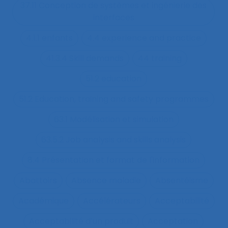
37.11 Conception de systèmes et ingénierie des
interfaces
4.1.1 enfants
4.4 experience and practice
41.3.4 Skill demands
44 training
51.2 education
51.2 Education, training and safety programmes
63.1 Modélisation et simulation
63.5.2 Job analysis and skills analysis
8.4 Présentation et format de l'information
Abattoirs
Absence maladie
Absentéisme
Académique
Accélérateurs
Acceptabilité
Acceptabilité d’un produit
Acceptation