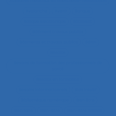
Auxiliaires médicaux en anesthésie-réanimation
Avalanche
Avenir
Banque
Banque électronique
Bâtiment
Bâtiment travaux publics
Bâtiments et travaux publics
Bénin
Besoins
Besoins de formation des professionnels de
santé
Besoins en formation
Besoins informationnels
Biais intuitif
Bibliothèque numérique
Bien être
Bien faire
Bien-être
Bien-être animal