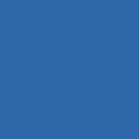
Adaptation professionnelle
Administration électronique
adolescence
Adolescents
Adoption et acceptation
Aéronautique
Affect
Affectation de fonctions
Affects
Affichage tête-porté et projeté
Âge
Agent
Agentivité
Agents de police
Agés
Agile
Agir collectif
Agriculture
agriculture durable
Agriculture familiale
Agro-living lab
Agroalimentaire
Agroécologie
Aide à domicile