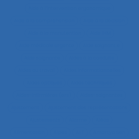
Aide à l’intervention ergonomique
Aide à la compréhension
Aide à la décision
Aide à la manutention
Aide IHM
Aide médicale urgente
Aide soignant.e
Aide soignante
Aides à la conduite
Aides au travail
Aides informationnelles
Aides optiques
Aides techniques
Aides-infirmières (ers)
Aides-soignantes
Ajustement
Ajustement des représentations
Ajustements
Alarme
Aléas
Alimentation
Alpes
ALT
Amartya Sen