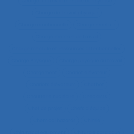
Charge de travail mentale et physique
Charge de travail physique
Charge émotionnelle
Charge mentale
Charge mentale de travail
Charge mentale et ressources attentionnelles
Charge Physique
Charge physique du travail
Chargement
Chariot élévateur
Chariots élévateurs
Chatbot
Chaufferie nucléaire
Checklists
Chef de projet
Chefs d’équipe
Chemical hazards
Chimie
Chirurgical equipment
Chirurgie cardiaque