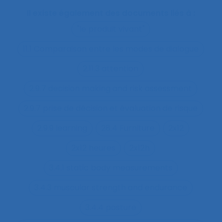
Il existe également des documents liés à :
"le produit vivant"
11.1 Comparaison entre les modes de dialogue
2.11.3 attention
2.9.7 decision making and risk assessment
2.9.7 prise de décision et évaluation de risque
2.9.9 learning
28.4 Furniture
2x12
2x12 heures
2x12h
3.4.1 static body measurements
3.4.3 muscular strength and endurance
3.4.4 posture