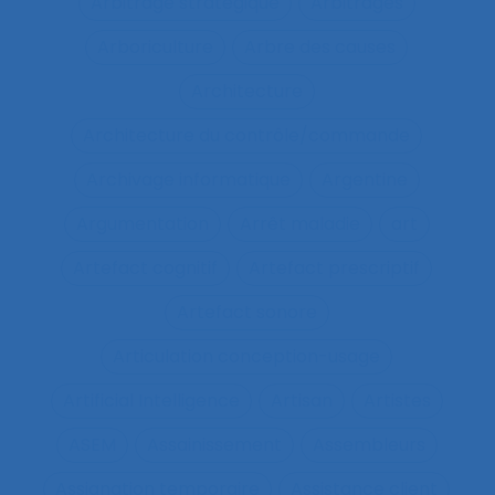
Arbitrage stratégique
Arbitrages
Arboriculture
Arbre des causes
Architecture
Architecture du contrôle/commande
Archivage informatique
Argentine
Argumentation
Arrêt maladie
art
Artefact cognitif
Artefact prescriptif
Artefact sonore
Articulation conception-usage
Artificial Intelligence
Artisan
Artistes
ASEM
Assainissement
Assembleurs
Assignation temporaire
Assistance client