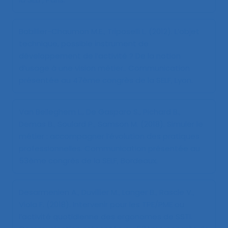
Bobillier-Chaumon M.E., Triposelli L. (2012).
L’objet
technique, possible instrument de
développement de l’activité ? De la notion
d’usage à une vision métier.
. Communication
présentée au 47ème congrès de la SELF, Lyon.
Van Belleghem L., De Gasparo S., Pichard B.,
Demas B., Soulard P., Samson M. (2018).
Simuler le
métier : accompagner l’évolution des pratiques
professionnelles
. Communication présentée au
53ème congrès de la SELF, Bordeaux.
Desarmenien A., Duvillier M., Langer B., Rascle V.,
Viola F. (2018).
Intervenir pour les TPE/PME ou
l’activité quotidienne des ergonomes de SSTI
.