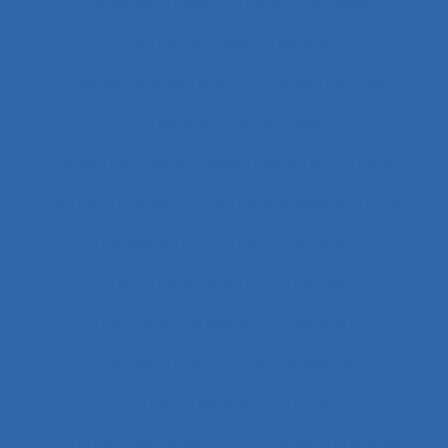
Charge de travail mentale et physique
Charge de travail physique
Charge émotionnelle
Charge mentale
Charge mentale de travail
Charge mentale et ressources attentionnelles
Charge Physique
Charge physique du travail
Chargement
Chariot élévateur
Chariots élévateurs
Chatbot
Chaufferie nucléaire
Checklists
Chef de projet
Chefs d’équipe
Chemical hazards
Chimie
Chirurgical equipment
Chirurgie cardiaque