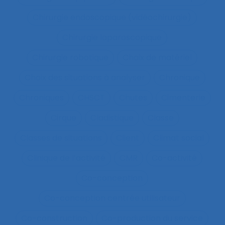
Chirurgie endoscopique (vidéochirurgie)
Chirurgie laparoscopique
Chirurgie robotique
Choix de matériel
Choix des situations à analyser
Chronique
Chroniques
CHSCT
Chutes
Cimenterie
Cirque
Cladistique
Classe
Classes de situations
Client
Climat social
Clinique de l’activité
CMR
Co-activité
Co-conception
Co-conception centrée utilisateur
Co-construction
Co-production du service