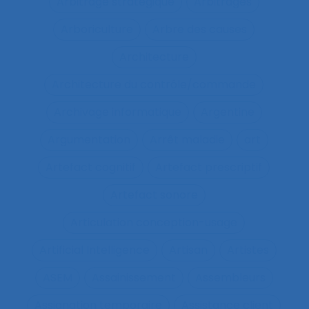
Arbitrage stratégique
Arbitrages
Arboriculture
Arbre des causes
Architecture
Architecture du contrôle/commande
Archivage informatique
Argentine
Argumentation
Arrêt maladie
art
Artefact cognitif
Artefact prescriptif
Artefact sonore
Articulation conception-usage
Artificial Intelligence
Artisan
Artistes
ASEM
Assainissement
Assembleurs
Assignation temporaire
Assistance client