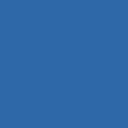
37.11 Conception de systèmes et ingénierie des
interfaces
4.1.1 enfants
4.4 experience and practice
41.3.4 Skill demands
44 training
51.2 education
51.2 Education, training and safety programmes
63.1 Modélisation et simulation
63.5.2 Job analysis and skills analysis
8.4 Présentation et format de l'information
Abattoirs
Absence maladie
Absentéisme
Académique
Accélérateurs
Acceptabilité
Acceptabilité d’un produit
Acceptation