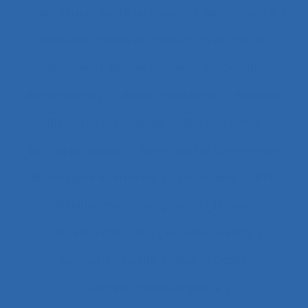
Bien-être et santé au travail
Bientraitance
Bilan des actions de protection du métier
Binôme
Biomécanique
black-out
Blanchisseries
Blessé médullaire
Blessure
Blessures et maladies
Boîtes à gants
Bonnes pratiques
Borne tactile libre service
Boulangerie alternative
Briqueterie
BTP
Bulletins météorologiques
Bureau
Bureau paysager
Bureaux ouverts
Burnout
Bursite
Bus
Cadre
Cadre d’analyse implicite