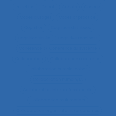
coaching
Cobot
Cobots
Codage
Codes d'usages
Codes of practice
Cognition
Cognition distribuée
Cognition située
Cognitive readiness
Cohérence
Cohérence du système
Collaboration
Collaboration à distance
Collaboration humain-cobot
Collaboration humain/IA
Collaboration interprofessionnelle
Collaboration multimétiers
Collaboration organisateurs/ergonomes