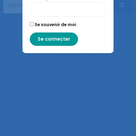
Apprentissages sociaux
Approaches and method
Se souvenir de moi
approche développementale
Approche écosystémique à la santé
approche holistique de l’activité
Approche individuelle
Approche instrumentale
Approche macroscopique/microscopique
Approche méthodologique
Approche partenariale
Approche participative