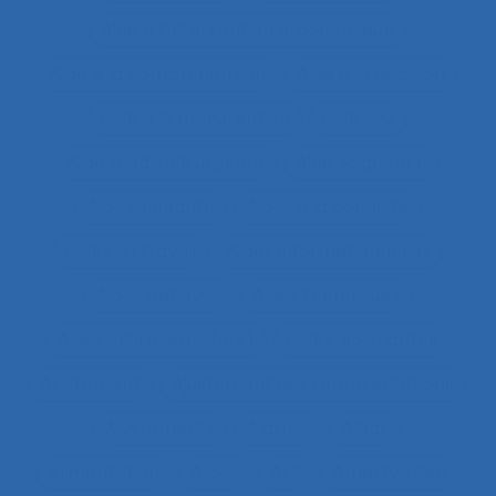
Aide à l’intervention ergonomique
Aide à la compréhension
Aide à la décision
Aide à la manutention
Aide IHM
Aide médicale urgente
Aide soignant.e
Aide soignante
Aides à la conduite
Aides au travail
Aides informationnelles
Aides optiques
Aides techniques
Aides-infirmières (ers)
Aides-soignantes
Ajustement
Ajustement des représentations
Ajustements
Alarme
Aléas
Alimentation
Alpes
ALT
Amartya Sen