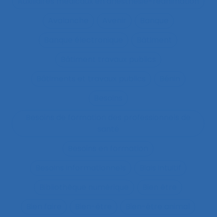
Auxiliaires médicaux en anesthésie-réanimation
Avalanche
Avenir
Banque
Banque électronique
Bâtiment
Bâtiment travaux publics
Bâtiments et travaux publics
Bénin
Besoins
Besoins de formation des professionnels de
santé
Besoins en formation
Besoins informationnels
Biais intuitif
Bibliothèque numérique
Bien être
Bien faire
Bien-être
Bien-être animal