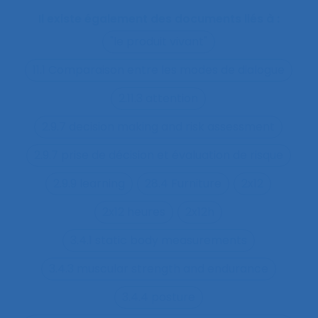
Il existe également des documents liés à :
"le produit vivant"
11.1 Comparaison entre les modes de dialogue
2.11.3 attention
2.9.7 decision making and risk assessment
2.9.7 prise de décision et évaluation de risque
2.9.9 learning
28.4 Furniture
2x12
2x12 heures
2x12h
3.4.1 static body measurements
3.4.3 muscular strength and endurance
3.4.4 posture