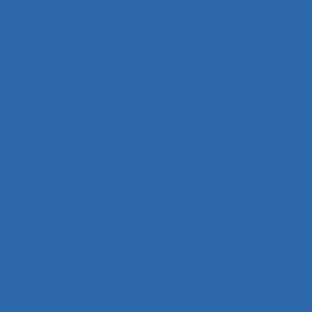
Auto-confrontation
Auto-diagnostic
Auto-diagnostic SST
Auto-estimation
Autoconfrontation
Autoconfrontation croisée
Autogestion
Automation
Automatique humaine
Automatisation
Automatismes
Automobile
Autonomie
Autonomie dans le travail et contrôle de
l’acteur
Autopoïèse organisationnelle
Autoroute
Auxiliaires de puériculture