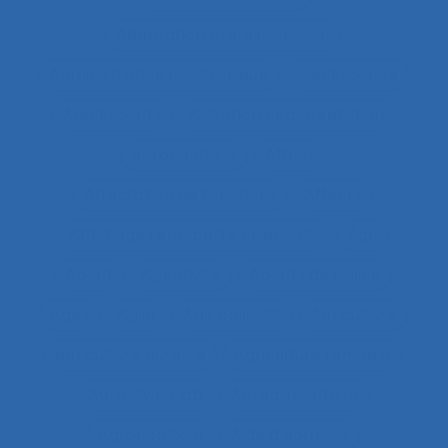
Adaptation professionnelle
Administration électronique
adolescence
Adolescents
Adoption et acceptation
Aéronautique
Affect
Affectation de fonctions
Affects
Affichage tête-porté et projeté
Âge
Agent
Agentivité
Agents de police
Agés
Agile
Agir collectif
Agriculture
agriculture durable
Agriculture familiale
Agro-living lab
Agroalimentaire
Agroécologie
Aide à domicile