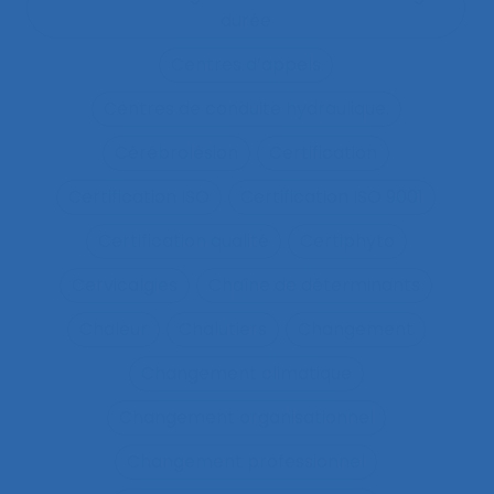
durée
Centres d’appels
Centres de conduite hydraulique.
Cérébrolésion
Certification
Certification ISO
Certification ISO 9001
Certification qualité
Certiphyto
Cervicalgies
Chaîne de déterminants
Chaleur
Chalutiers
Changement
Changement climatique
Changement organisationnel
Changement professionnel