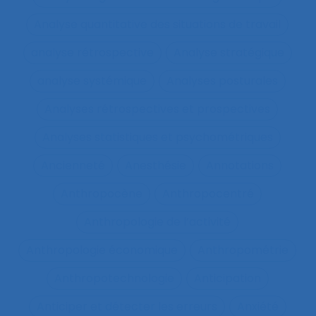
Analyse quantitative des situations de travail
analyse rétrospective
Analyse stratégique
analyse systémique
Analyses posturales
Analyses rétrospectives et prospectives
Analyses statistiques et psychométriques
Ancienneté
Anesthésie
Annotations
Anthropocène
Anthropocentré
Anthropologie de l’activité
Anthropologie économique
Anthropométrie
Anthropotechnologie
Anticipation
Anticiper et détecter les erreurs
Anxiété