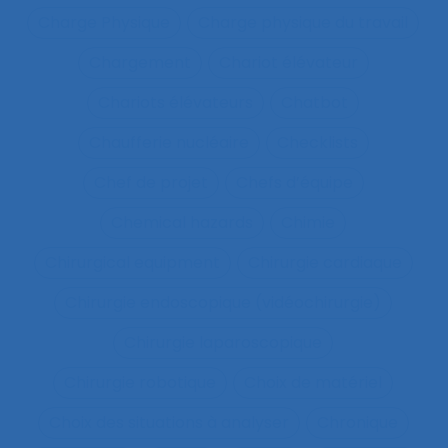
Charge Physique
Charge physique du travail
Chargement
Chariot élévateur
Chariots élévateurs
Chatbot
Chaufferie nucléaire
Checklists
Chef de projet
Chefs d’équipe
Chemical hazards
Chimie
Chirurgical equipment
Chirurgie cardiaque
Chirurgie endoscopique (vidéochirurgie)
Chirurgie laparoscopique
Chirurgie robotique
Choix de matériel
Choix des situations à analyser
Chronique