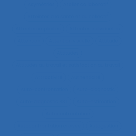
Asymétries
Atelier collaboratif
Atteintes à la santé et au collectif
Attentes implicites
Attentes individuelles
Attention
Attention visuelle
Attitude
Attitudes
Attitudes au travail et satisfaction au travail
Attractivité
Authenticité
Auto-confrontation
Auto-diagnostic
Auto-diagnostic SST
Auto-estimation
Autoconfrontation
Autoconfrontation croisée
Autogestion