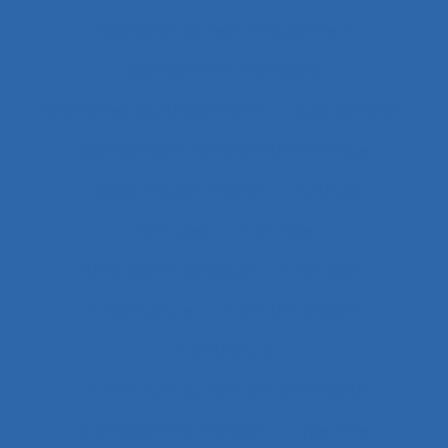
Approches de test d’équipement
Approches et méthodes
Approches pluridisciplinaires
Appropriation
Appropriation de dispositif technique
Appuis-coudes mobiles
Aptitude
Aptitudes
Arbitrage
Arbitrage stratégique
Arbitrages
Arboriculture
Arbre des causes
Architecture
Architecture du contrôle/commande
Archivage informatique
Argentine