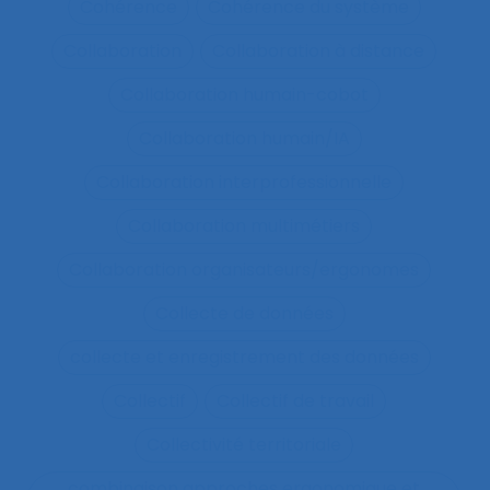
Cohérence
Cohérence du système
Collaboration
Collaboration à distance
Collaboration humain-cobot
Collaboration humain/IA
Collaboration interprofessionnelle
Collaboration multimétiers
Collaboration organisateurs/ergonomes
Collecte de données
collecte et enregistrement des données
Collectif
Collectif de travail
Collectivité territoriale
combinaison approches ergonomique et