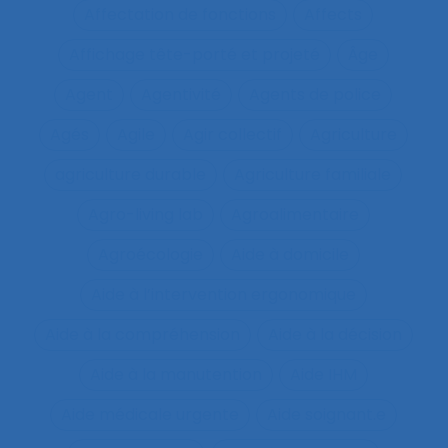
Affectation de fonctions
Affects
Affichage tête-porté et projeté
Âge
Agent
Agentivité
Agents de police
Agés
Agile
Agir collectif
Agriculture
agriculture durable
Agriculture familiale
Agro-living lab
Agroalimentaire
Agroécologie
Aide à domicile
Aide à l’intervention ergonomique
Aide à la compréhension
Aide à la décision
Aide à la manutention
Aide IHM
Aide médicale urgente
Aide soignant.e