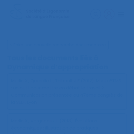
< Faire une nouvelle recherche documentaire
Tous les documents liés à
Dynamique d’appropriation
Merlin X., Querelle L., Thibault J.F (2012).
Muska®TMS
: un outil pour mettre en débat le travail ?
.
Communication présentée au 47ème congrès de
la SELF, Lyon.
Merlin X., Vergneaux L. (2013).
Évolutions
économiques : Illustration de pratiques