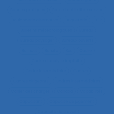
Bonnes pratiques
Borne tactile libre service
Boulangerie alternative
Briqueterie
BTP
Bulletins météorologiques
Bureau
Bureau paysager
Bureaux ouverts
Burnout
Bursite
Bus
Cadre
Cadre d’analyse implicite
Cadre intermédiaire
Cadres
Cadres dirigeants
Cadres intermédiaires
Cahier des charges
Canada
Capabilités
Capacitant
Capacité de jugement
Capacité de travail