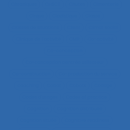
Chroniques
CHSCT
Chutes
Cimenterie
Cirque
Cladistique
Classe
Classes de situations
Client
Climat social
Clinique de l’activité
CMR
Co-activité
Co-conception
Co-conception centrée utilisateur
Co-construction
Co-production du service
coaching
Cobot
Cobots
Codage
Codes d'usages
Codes of practice
Cognition
Cognition distribuée
Cognition située
Cognitive readiness