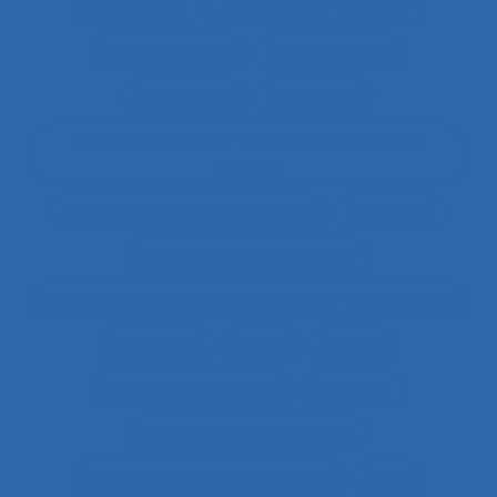
Automation
Automatique humaine
Automatisation
Automatismes
Automobile
Autonomie
Autonomie dans le travail et contrôle de
l’acteur
Autopoïèse organisationnelle
Autoroute
Auxiliaires de puériculture
Auxiliaires médicaux en anesthésie-réanimation
Avalanche
Avenir
Banque
Banque électronique
Bâtiment
Bâtiment travaux publics
Bâtiments et travaux publics
Bénin