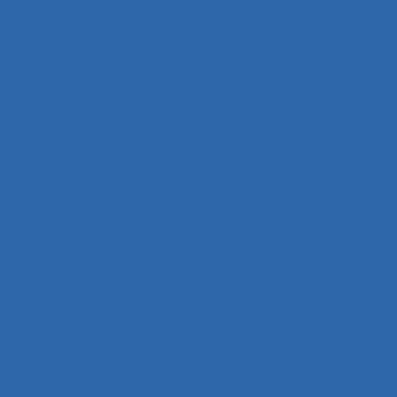
51.2 Education, training and safety programmes
63.1 Modélisation et simulation
63.5.2 Job analysis and skills analysis
8.4 Présentation et format de l'information
Abattoirs
Absence maladie
Absentéisme
Académique
Accélérateurs
Acceptabilité
Acceptabilité d’un produit
Acceptation
Acceptation située
Acceptation technologique
Accessibilité
Accident
Accident de Three-Mile Island
Accident de trajet
Accident du travail