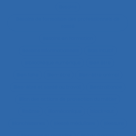
Besoins
Besoins de formation des professionnels de
santé
Besoins en formation
Besoins informationnels
Biais intuitif
Bibliothèque numérique
Bien être
Bien faire
Bien-être
Bien-être animal
Bien-être et santé au travail
Bientraitance
Bilan des actions de protection du métier
Binôme
Biomécanique
black-out
Blanchisseries
Blessé médullaire
Blessure
Blessures et maladies
Boîtes à gants