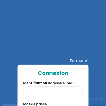
Analyses statistiques et psychométriques
Ancienneté
Anesthésie
Annotations
Anthropocène
Anthropocentré
Anthropologie de l’activité
Anthropologie économique
Anthropométrie
Anthropotechnologie
Anticipation
Anticiper et détecter les erreurs
Anxiété
Fermer
Apports méthodologiques
Connexion
Appréciation des risques
Appréhension
Identifiant ou adresse e-mail
Apprentis
Apprentissage
Apprentissage du geste
Fermer la recherche
Mot de passe