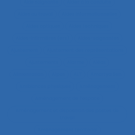
Aide soignante
Aides à la conduite
Aides au travail
Aides informationnelles
Aides optiques
Aides techniques
Aides-infirmières (ers)
Aides-soignantes
Ajustement
Ajustement des représentations
Ajustements
Alarme
Aléas
Alimentation
Alpes
ALT
Amartya Sen
Ambiances physiques
Aménagement
Aménagement de l’espace
Aménagement et disposition des postes de
travail
Aménagement territorial