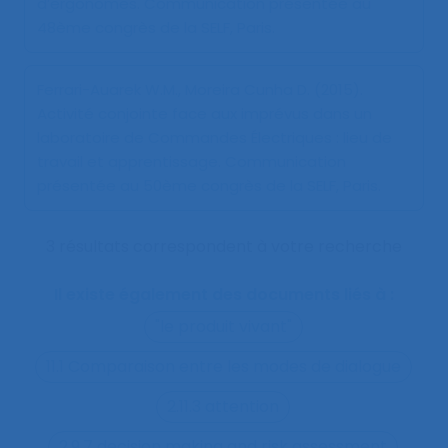
d’ergonomes
. Communication présentée au
48ème congrès de la SELF, Paris.
Ferrari-Auarek W.M., Moreira Cunha D. (2015).
Activité conjointe face aux imprévus dans un
laboratoire de Commandes Électriques : lieu de
travail et apprentissage
. Communication
présentée au 50ème congrès de la SELF, Paris.
3 résultats correspondent à votre recherche
Il existe également des documents liés à :
"le produit vivant"
11.1 Comparaison entre les modes de dialogue
2.11.3 attention
2.9.7 decision making and risk assessment