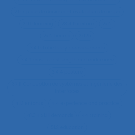
2.9.7 prise de décision et évaluation de risque
2.9.9 learning
28.4 Furniture
2x12
2x12 heures
2x12h
3.4.1 static body measurements
3.4.3 muscular strength and endurance
3.4.4 posture
37.11 Conception de systèmes et ingénierie des
interfaces
4.1.1 enfants
4.4 experience and practice
41.3.4 Skill demands
44 training
51.2 education