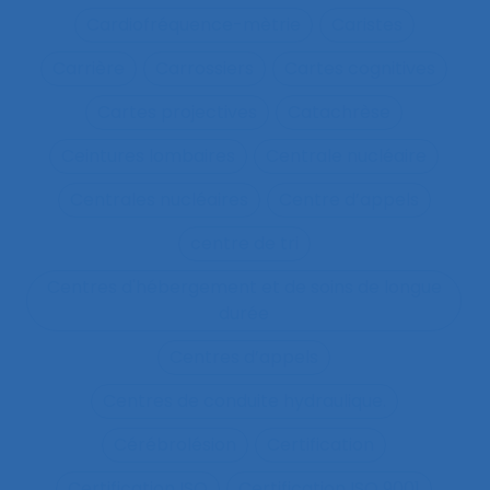
Cardiofréquence-mètrie
Caristes
Carrière
Carrossiers
Cartes cognitives
Cartes projectives
Catachrèse
Ceintures lombaires
Centrale nucléaire
Centrales nucléaires
Centre d’appels
centre de tri
Centres d'hébergement et de soins de longue
durée
Centres d’appels
Centres de conduite hydraulique.
Cérébrolésion
Certification
Certification ISO
Certification ISO 9001