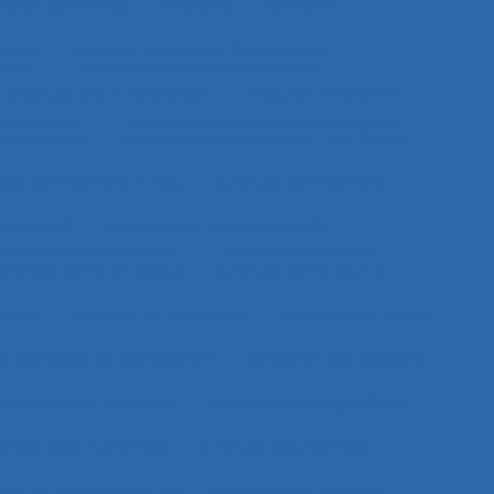
tes de travail
Amiante
Analyse
sques
Analyse collective de pratique
Analyse coût-avantage
Analyse d'incident
de contenu
Analyse de données et méthodes
se de l'activité in situ
Analyse de l’activité
e travail
Analyse de l’activité réelle
nalyse de la pratique
Analyse de la tâche
elles
Analyse de systèmes
Analyse de tâche
s activités de conception
Analyse des besoins
Analyse des données
Analyse des expositions
alyse des systèmes
Analyse des tâches
lyse de compétences
Analyse des travails