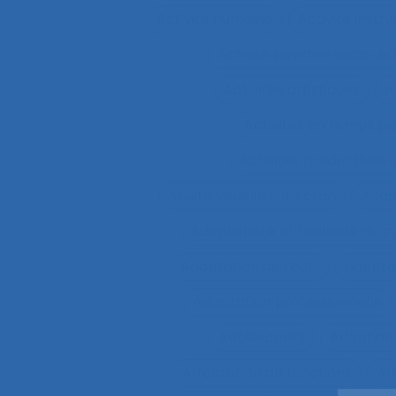
Activité humaine
Activité inst
Activité psycho-socio-éd
Activités artistiques
A
Activités en temps p
Activités productives 
Acuité visuelle sur écran
Adap
Adaptabilité et flexibilité du 
Adaptation de l’outil
adaptat
Adaptation professionnelle
Adolescents
Adoption
Affectation de fonctions
Af