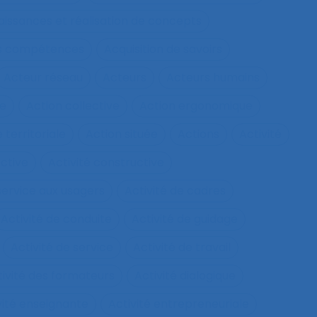
aissances et réalisation de concepts
les compétences
Acquisition de savoirs
Acteur réseau
Acteurs
Acteurs humains
ie
Action collective
Action ergonomique
 territoriale
Action située
Actions
Activité
ective
Activité constructive
 service aux usagers
Activité de cadres
Activité de conduite
Activité de guidage
Activité de service
Activité de travail
tivité des formateurs
Activité dialogique
vité enseignante
Activité entrepreneuriale