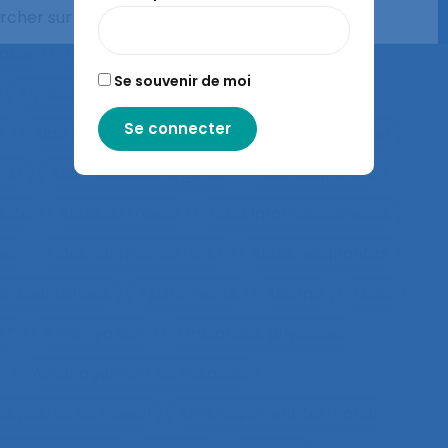
ts de police
Agés
Agile
Agir collectif
rable
Agriculture familiale
Agro-living lab
Se souvenir de moi
Agroécologie
Aide à domicile
e
Aide à la compréhension
Aide à la décision
IHM
Aide médicale urgente
Aide soignant.e
duite
Aides au travail
Aides informationnelles
ues
Aides-infirmières (ers)
Aides-soignantes
présentations
Ajustements
Alarme
Aléas
LT
Amartya Sen
Ambiances physiques
t
Aménagement de l’espace
s postes de travail
Aménagement territorial