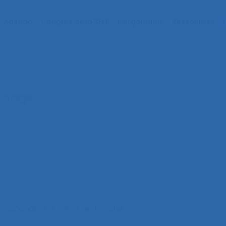
Agenda
Congrès de la SELF
L’ergonomie
Ressources
essage
ns incertaines et incomplètes en environnement dynamique c
on présentée au 36ème congrès de la SELF, Montréal.
ort d’un environnement de télémédecine sur le processus dé
F, Toulouse.
orrespondent à votre recherche