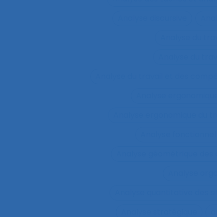
Analyse discursive
Anal
Analyse du tra
Analyse du tra
Analyse du travail et des comp
Analyse ergonomiqu
Analyse ergonomique du tr
Analyse fonctionnel
Analyse géométrique des
Analyse orga
Analyse quantitative des si
Analyse stratégique
a