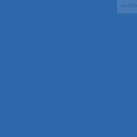
Agent
Agentivité
Agen
Agriculture
agriculture du
Agroalimentaire
Aide à l’intervention ergonomiqu
Aide à la manutention
Aide 
Aide soignante
Aides à la con
Aides optiques
Aides techniq
Ajustement
Ajustement des re
Alimentation
Alpes
A
Aménagemen
Aménagement et disposition de