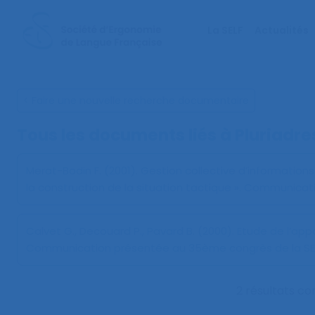
La SELF
Actualités
< Faire une nouvelle recherche documentaire
Tous les documents liés à
Pluriadr
Merat-Bodin F. (2001).
Gestion collective d’informatio
la construction de la situation tactique »
. Communicati
Calvet G., Decouard P., Pavard B. (2000).
Etude de l’app
Communication présentée au 35ème congrès de la SEL
2 résultats c