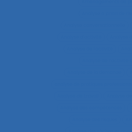
Aménagements de pos
Analyse a priori de ri
Analyse conversationnelle
Analyse d’activité
Analyse 
Analyse de l'activité
Analy
Analyse de l’activité d
Analyse de la demande
A
analyse de pratiques professionn
Analyse de travail
Analyse de
Analyse des compétences
Analyse des risques
An
Analyse des tâches et ana