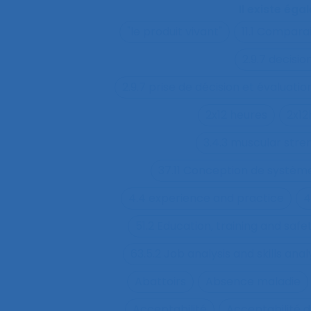
Il existe ég
"le produit vivant"
11.1 Compara
2.9.7 decisi
2.9.7 prise de décision et évaluatio
2x12 heures
2x12
3.4.3 muscular str
37.11 Conception de système
4.4 experience and practice
4
51.2 Education, training and sa
63.5.2 Job analysis and skills anal
Abattoirs
Absence maladie
Acceptabilité
Acceptabilité d