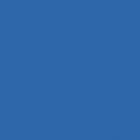
alement des documents liés à :
ison entre les modes de dialogue
2.11.3 attention
on making and risk assessment
n de risque
2.9.9 learning
28.4 Furniture
2x12
h
3.4.1 static body measurements
ength and endurance
3.4.4 posture
s et ingénierie des interfaces
4.1.1 enfants
1.3.4 Skill demands
44 training
51.2 education
fety programmes
63.1 Modélisation et simulation
ysis
8.4 Présentation et format de l'information
Absentéisme
Académique
Accélérateurs
’un produit
Acceptation
Acceptation située