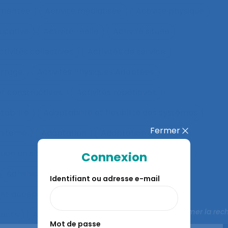
rumentée
Activité médiatisée
Activité physique
ucative
Activité réelle
Activité située
ctivités collectives
Activités de service
artagé
Activités Physiques Adaptées
et constructives
Activités répétitives
tabilité
Adaptabilité et flexibilité des systèmes
Fermer
système
Adaptation
Adaptation à la règle
ion en situation de crise
Adaptation motrice
Connexion
Administration électronique
adolescence
Identifiant ou adresse e-mail
 et acceptation
Aéronautique
Affect
Fermer la rec
fects
Affichage tête-porté et projeté
Âge
Mot de passe