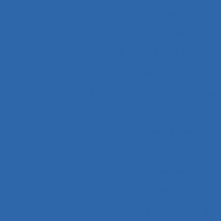
Acquisition de conn
Acquisition de nouvel
actes techniques efficaces
acteurs sociaux
Actimétr
Action publique
Action publique
Activité coll
Activité d’accueil et de
Activité de conception
Activité de l’instructeur
Activité des cadres
Ac
Activité domestique
Acti