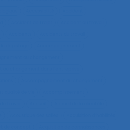
ologique
Accessibilité
Accident
nd
Accident de trajet
Accident du travail
e
Accidents
Accidents du travail
u dépistage
Accompagnement
gnement au changement
au changement dans l’entreprise
itions
Accompagnement du changement
qualité de vie
Accomplissement
de travail
Accueil
Accueil de la clientèle
e
Acoustique des salles
Acquisition d’habilités
et de concept
Acquisition de connaissances