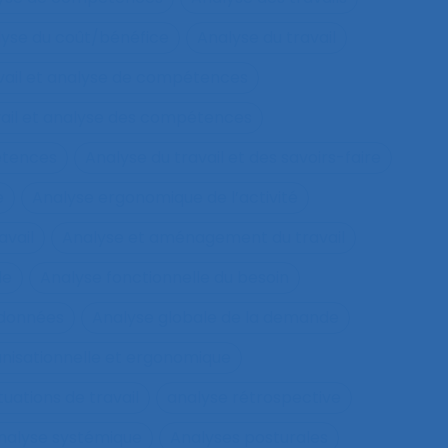
yse du coût/bénéfice
Analyse du travail
vail et analyse de compétences
vail et analyse des compétences
étences
Analyse du travail et des savoirs-faire
e
Analyse ergonomique de l’activité
avail
Analyse et aménagement du travail
le
Analyse fonctionnelle du besoin
 données
Analyse globale de la demande
nisationnelle et ergonomique
tuations de travail
analyse rétrospective
nalyse systémique
Analyses posturales