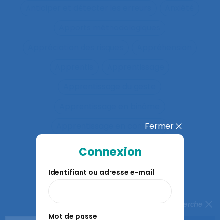
Anticiper et détecter les erreurs
Anxiété
Apports méthodologiques
Appréciation des risques
Appréhension
Apprentis
Apprentissage
Apprentissage du geste
Apprentissage en binôme
Fermer
Apprentissage en contexte
Apprentissage expansif
Connexion
Apprentissage interactif
Identifiant ou adresse e-mail
Apprentissage organisationnel
Apprentissage situé
Fermer la recherche
Mot de passe