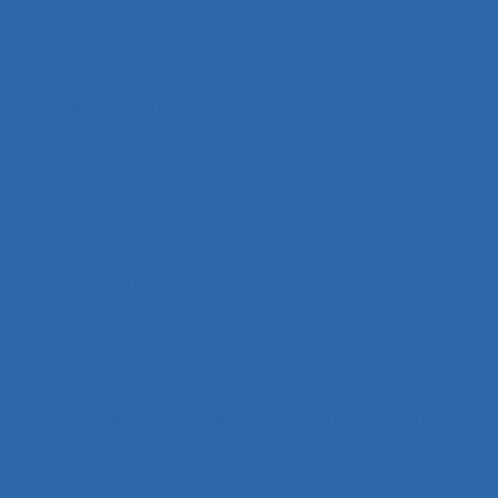
Agroécologie
Aide à domicile
Aide à l’intervention ergonomique
Aide à la compréhension
Aide à la décision
Aide à la manutention
Aide IHM
Aide médicale urgente
Aide soignant.e
Aide soignante
Aides à la conduite
Aides au travail
Aides informationnelles
Aides optiques
Aides techniques
Aides-infirmières (ers)
Aides-soignantes
Ajustement
Ajustement des représentations
Ajustements
Alarme
Aléas