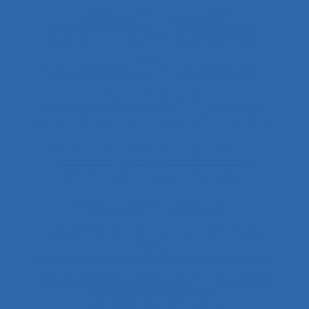
Attractivité
Authenticité
Auto-confrontation
Auto-diagnostic
Auto-diagnostic SST
Auto-estimation
Autoconfrontation
Autoconfrontation croisée
Autogestion
Automation
Automatique humaine
Automatisation
Automatismes
Automobile
Autonomie
Autonomie dans le travail et contrôle de
l’acteur
Autopoïèse organisationnelle
Autoroute
Auxiliaires de puériculture