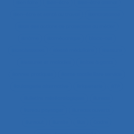
Bien faire
Bien-être
Bien-être animal
Bien-être et santé au travail
Bientraitance
Bilan des actions de protection du métier
Binôme
Biomécanique
black-out
Blanchisseries
Blessé médullaire
Blessure
Blessures et maladies
Boîtes à gants
Bonnes pratiques
Borne tactile libre service
Boulangerie alternative
Briqueterie
BTP
Bulletins météorologiques
Bureau
Bureau paysager
Bureaux ouverts
Burnout
Bursite
Bus
Cadre