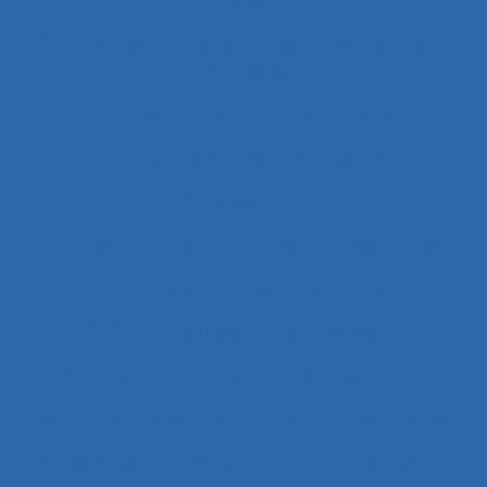
3.4.4 posture
37.11 Conception de systèmes et ingénierie des
interfaces
4.1.1 enfants
4.4 experience and practice
41.3.4 Skill demands
44 training
51.2 education
51.2 Education, training and safety programmes
63.1 Modélisation et simulation
63.5.2 Job analysis and skills analysis
8.4 Présentation et format de l'information
Abattoirs
Absence maladie
Absentéisme
Académique
Accélérateurs
Acceptabilité