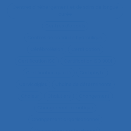
Centres d'hébergement et de soins de longue
durée
Centres d’appels
Centres de conduite hydraulique.
Cérébrolésion
Certification
Certification ISO
Certification ISO 9001
Certification qualité
Certiphyto
Cervicalgies
Chaîne de déterminants
Chaleur
Chalutiers
Changement
Changement climatique
Changement organisationnel