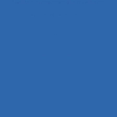
1 résultats correspondent à votre recherche
Il existe également des documents liés à :
"le produit vivant"
11.1 Comparaison entre les modes de dialogue
2.11.3 attention
2.9.7 decision making and risk assessment
2.9.7 prise de décision et évaluation de risque
2.9.9 learning
28.4 Furniture
2x12
2x12 heures
2x12h
3.4.1 static body measurements
3.4.3 muscular strength and endurance