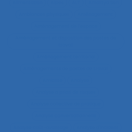
Alimentation
Alpes
ALT
Amartya Sen
Ambiances physiques
Aménagement
Aménagement de l’espace
Aménagement et disposition des postes de
travail
Aménagement territorial
Aménagements de postes de travail
Amiante
Analyse
Analyse a priori de risques
Analyse collective de pratique
Analyse conversationnelle
Analyse coût-avantage
Analyse d'incident