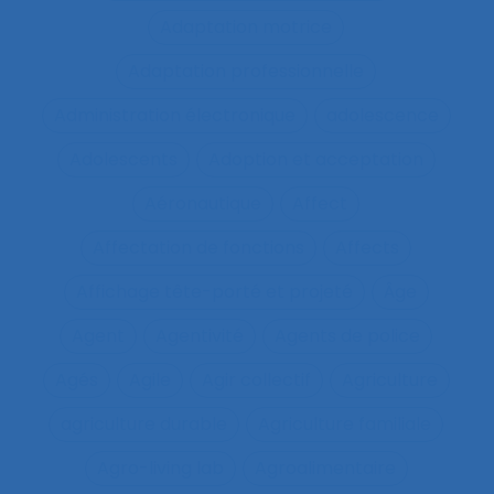
Adaptation motrice
Adaptation professionnelle
Administration électronique
adolescence
Adolescents
Adoption et acceptation
Aéronautique
Affect
Affectation de fonctions
Affects
Affichage tête-porté et projeté
Âge
Agent
Agentivité
Agents de police
Agés
Agile
Agir collectif
Agriculture
agriculture durable
Agriculture familiale
Agro-living lab
Agroalimentaire