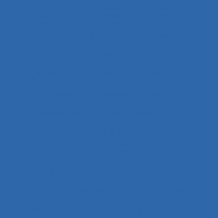
Arbitrage stratégique
Arbitrages
Arboriculture
Arbre des causes
Architecture
Architecture du contrôle/commande
Archivage informatique
Argentine
Argumentation
Arrêt maladie
art
Artefact cognitif
Artefact prescriptif
Artefact sonore
Articulation conception-usage
Artificial Intelligence
Artisan
Artistes
ASEM
Assainissement
Assembleurs