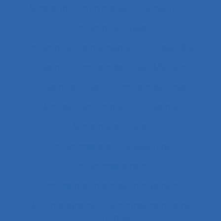
Acceptabilité d’un produit
Acceptation
Acceptation située
Acceptation technologique
Accessibilité
Accident
Accident de Three-Mile Island
Accident de trajet
Accident du travail
Accident systémique
Accidents
Accidents du travail
Accompagnateur du dépistage
Accompagnement
Accompagnement au changement
Accompagnement au changement dans
l’entreprise