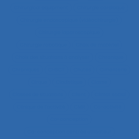
Chirurgical equipment
Chirurgie cardiaque
Chirurgie endoscopique (vidéochirurgie)
Chirurgie laparoscopique
Chirurgie robotique
Choix de matériel
Choix des situations à analyser
Chronique
Chroniques
CHSCT
Chutes
Cimenterie
Cirque
Cladistique
Classe
Classes de situations
Client
Climat social
Clinique de l’activité
CMR
Co-activité
Co-conception
Co-conception centrée utilisateur