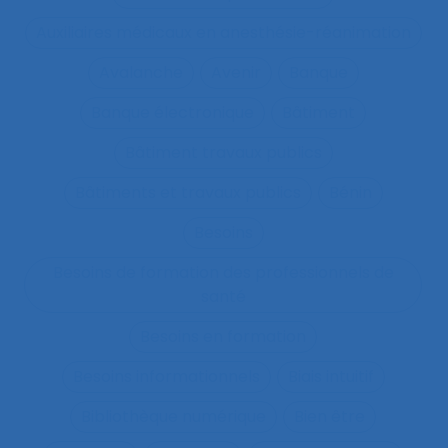
Auxiliaires médicaux en anesthésie-réanimation
Avalanche
Avenir
Banque
Banque électronique
Bâtiment
Bâtiment travaux publics
Bâtiments et travaux publics
Bénin
Besoins
Besoins de formation des professionnels de
santé
Besoins en formation
Besoins informationnels
Biais intuitif
Bibliothèque numérique
Bien être