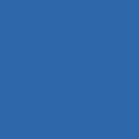
Co-construction
Co-production du service
coaching
Cobot
Cobots
Codage
Codes d'usages
Codes of practice
Cognition
Cognition distribuée
Cognition située
Cognitive readiness
Cohérence
Cohérence du système
Collaboration
Collaboration à distance
Collaboration humain-cobot
Collaboration humain/IA
Collaboration interprofessionnelle
Collaboration multimétiers