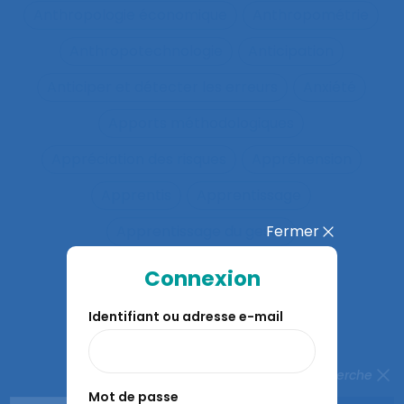
Anthropologie économique
Anthropométrie
Anthropotechnologie
Anticipation
Anticiper et détecter les erreurs
Anxiété
Apports méthodologiques
Appréciation des risques
Appréhension
Apprentis
Apprentissage
Fermer
Apprentissage du geste
Apprentissage en binôme
Connexion
Apprentissage en contexte
Identifiant ou adresse e-mail
Apprentissage expansif
Apprentissage interactif
Fermer la recherche
Mot de passe