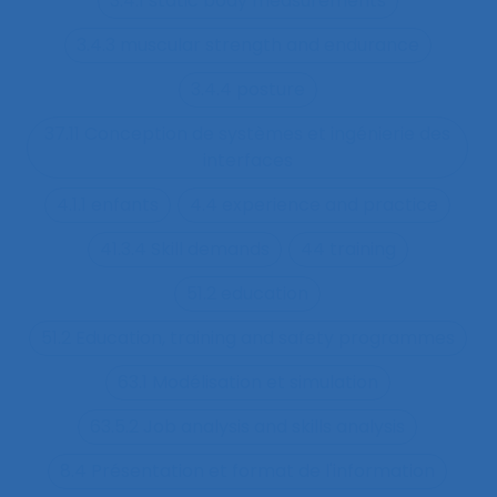
3.4.1 static body measurements
3.4.3 muscular strength and endurance
3.4.4 posture
37.11 Conception de systèmes et ingénierie des
interfaces
4.1.1 enfants
4.4 experience and practice
41.3.4 Skill demands
44 training
51.2 education
51.2 Education, training and safety programmes
63.1 Modélisation et simulation
63.5.2 Job analysis and skills analysis
8.4 Présentation et format de l'information