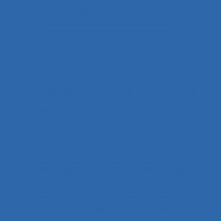
Adaptation de l’outil
adaptation en situation de crise
Adaptation motrice
Adaptation professionnelle
Administration électronique
adolescence
Adolescents
Adoption et acceptation
Aéronautique
Affect
Affectation de fonctions
Affects
Affichage tête-porté et projeté
Âge
Agent
Agentivité
Agents de police
Agés
Agile
Agir collectif
Agriculture