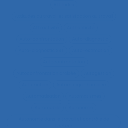
Attitudes
Attitudes au travail et satisfaction au travail
Attractivité
Authenticité
Auto-confrontation
Auto-diagnostic
Auto-diagnostic SST
Auto-estimation
Autoconfrontation
Autoconfrontation croisée
Autogestion
Automation
Automatique humaine
Automatisation
Automatismes
Automobile
Autonomie
Autonomie dans le travail et contrôle de
l’acteur