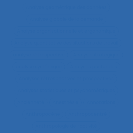
Analyse géométrique des données
Analyse globale de la demande
Analyse organisationnelle et ergonomique
Analyse quantitative des situations de travail
analyse rétrospective
Analyse stratégique
analyse systémique
Analyses posturales
Analyses rétrospectives et prospectives
Analyses statistiques et psychométriques
Ancienneté
Anesthésie
Annotations
Anthropocène
Anthropocentré
Anthropologie de l’activité