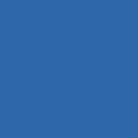
Autopoïèse organisationnelle
Autoroute
Auxiliaires de puériculture
Auxiliaires médicaux en anesthésie-réanimation
Avalanche
Avenir
Banque
Banque électronique
Bâtiment
Bâtiment travaux publics
Bâtiments et travaux publics
Bénin
Besoins
Besoins de formation des professionnels de
santé
Besoins en formation