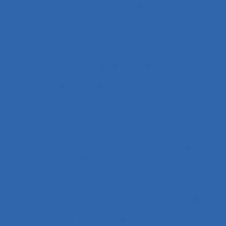
Collaboration interprofessionnelle
Collaboration multimétiers
Collaboration organisateurs/ergonomes
Collecte de données
collecte et enregistrement des données
Collectif
Collectif de travail
Collectivité territoriale
combinaison approches ergonomique et
épidémiologique
Combined measures and indices
Commande de pont
Commande vocale
Commandement