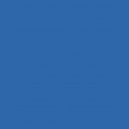
Artificial Intelligence
Artisan
Artistes
ASEM
Assainissement
Assembleurs
Assignation temporaire
Assistance client
Assistance hypermédia
association professionnelle
Assurance-qualité
Astreinte
Astreinte psychique
astreinte thermique
Asymétries
Atelier collaboratif
Atteintes à la santé et au collectif
Attentes implicites
Attentes individuelles
Attention
Attention visuelle
Attitude