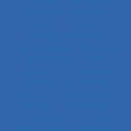
agriculture durable
Agriculture familiale
Agro-living lab
Agroalimentaire
Agroécologie
Aide à domicile
Aide à l’intervention ergonomique
Aide à la compréhension
Aide à la décision
Aide à la manutention
Aide IHM
Aide médicale urgente
Aide soignant.e
Aide soignante
Aides à la conduite
Aides au travail
Aides informationnelles
Aides optiques
Aides techniques
Aides-infirmières (ers)
Aides-soignantes