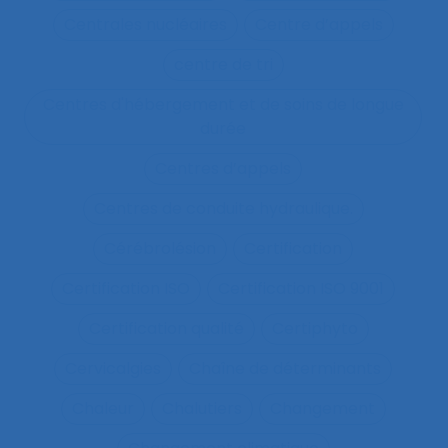
Centrales nucléaires
Centre d’appels
centre de tri
Centres d'hébergement et de soins de longue
durée
Centres d’appels
Centres de conduite hydraulique.
Cérébrolésion
Certification
Certification ISO
Certification ISO 9001
Certification qualité
Certiphyto
Cervicalgies
Chaîne de déterminants
Chaleur
Chalutiers
Changement