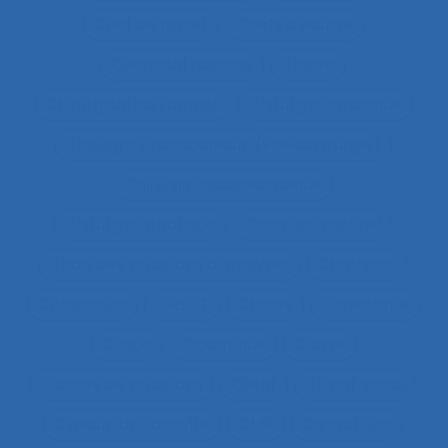
Chef de projet
Chefs d’équipe
Chemical hazards
Chimie
Chirurgical equipment
Chirurgie cardiaque
Chirurgie endoscopique (vidéochirurgie)
Chirurgie laparoscopique
Chirurgie robotique
Choix de matériel
Choix des situations à analyser
Chronique
Chroniques
CHSCT
Chutes
Cimenterie
Cirque
Cladistique
Classe
Classes de situations
Client
Climat social
Clinique de l’activité
CMR
Co-activité