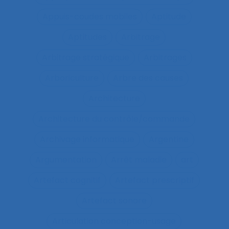
Appuis-coudes mobiles
Aptitude
Aptitudes
Arbitrage
Arbitrage stratégique
Arbitrages
Arboriculture
Arbre des causes
Architecture
Architecture du contrôle/commande
Archivage informatique
Argentine
Argumentation
Arrêt maladie
art
Artefact cognitif
Artefact prescriptif
Artefact sonore
Articulation conception-usage