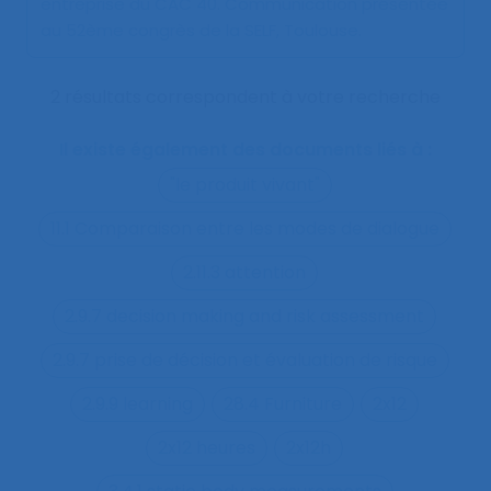
entreprise du CAC 40
. Communication présentée
au 52ème congrès de la SELF, Toulouse.
2 résultats correspondent à votre recherche
Il existe également des documents liés à :
"le produit vivant"
11.1 Comparaison entre les modes de dialogue
2.11.3 attention
2.9.7 decision making and risk assessment
2.9.7 prise de décision et évaluation de risque
2.9.9 learning
28.4 Furniture
2x12
2x12 heures
2x12h