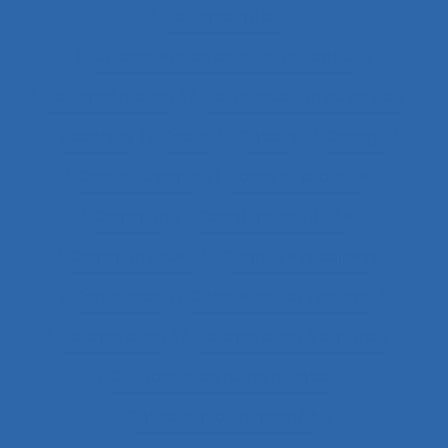
Co-conception
Co-conception centrée utilisateur
Co-construction
Co-production du service
coaching
Cobot
Cobots
Codage
Codes d'usages
Codes of practice
Cognition
Cognition distribuée
Cognition située
Cognitive readiness
Cohérence
Cohérence du système
Collaboration
Collaboration à distance
Collaboration humain-cobot
Collaboration humain/IA