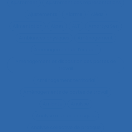
Ajustement
Ajustement des représentations
Ajustements
Alarme
Aléas
Alimentation
Alpes
ALT
Amartya Sen
Ambiances physiques
Aménagement
Aménagement de l’espace
Aménagement et disposition des postes de
travail
Aménagement territorial
Aménagements de postes de travail
Amiante
Analyse
Analyse a priori de risques
Analyse collective de pratique