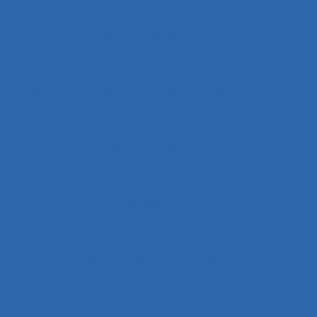
Besoins informationnels
Biais intuitif
Bibliothèque numérique
Bien être
Bien faire
Bien-être
Bien-être animal
Bien-être et santé au travail
Bientraitance
Bilan des actions de protection du métier
Binôme
Biomécanique
black-out
Blanchisseries
Blessé médullaire
Blessure
Blessures et maladies
Boîtes à gants
Bonnes pratiques
Borne tactile libre service
Boulangerie alternative
Briqueterie
BTP
Bulletins météorologiques
Bureau