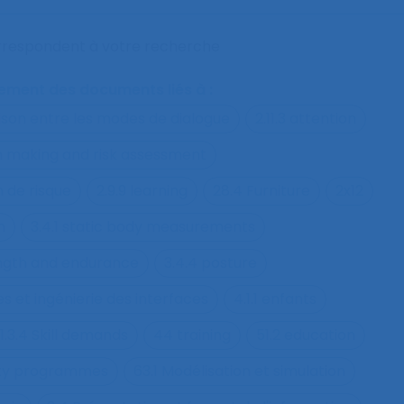
orrespondent à votre recherche
alement des documents liés à :
ison entre les modes de dialogue
2.11.3 attention
on making and risk assessment
n de risque
2.9.9 learning
28.4 Furniture
2x12
h
3.4.1 static body measurements
ength and endurance
3.4.4 posture
s et ingénierie des interfaces
4.1.1 enfants
1.3.4 Skill demands
44 training
51.2 education
fety programmes
63.1 Modélisation et simulation