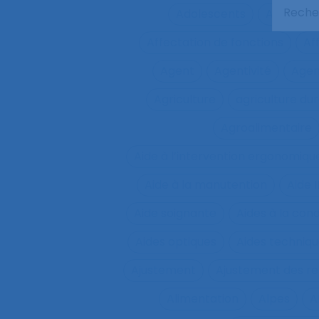
Adolescents
Adoption
Affectation de fonctions
Af
Agent
Agentivité
Agen
Agriculture
agriculture du
Agroalimentaire
Aide à l’intervention ergonomiqu
Aide à la manutention
Aide 
Aide soignante
Aides à la con
Aides optiques
Aides techniq
Ajustement
Ajustement des re
Alimentation
Alpes
A