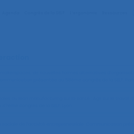
Agenda
Congrès de la SELF
L’ergonomie
Ressources
teraction
 makerspaces, de nouvelles formes alternatives d’organisati
Communication présentée au 58ème congrès de la SELF, Paris
iales du lean manufacturing sur la santé : Agir sur le travail 
47ème congrès de la SELF, Lyon.
 sociale de l’activité entrepreneuriale
. Communication prés