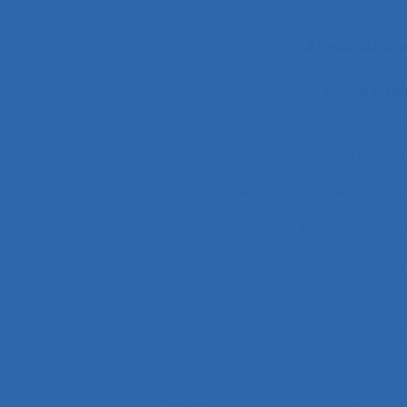
3 résultats c
Il existe ég
"le produit vivant"
11.1 Compara
2.9.7 decisi
2.9.7 prise de décision et évaluatio
2x12 heures
2x12
3.4.3 muscular str
37.11 Conception de système
4.4 experience and practice
4
51.2 Education, training and sa