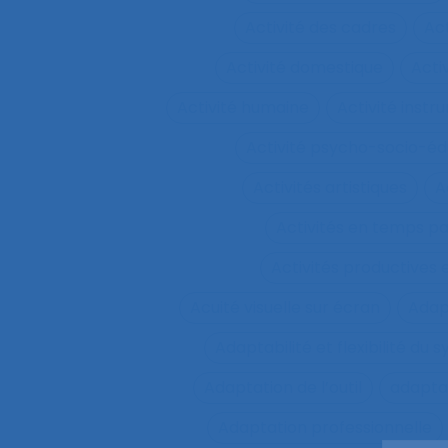
Activité des cadres
Ac
Activité domestique
Acti
Activité humaine
Activité inst
Activité psycho-socio-éd
Activités artistiques
A
Activités en temps p
Activités productives 
Acuité visuelle sur écran
Adap
Adaptabilité et flexibilité du 
Adaptation de l’outil
adaptat
Adaptation professionnelle