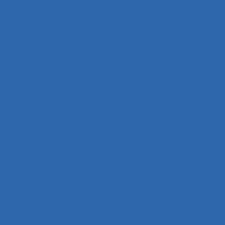
e
Acoustique des salles
Acquisition d’habilités
et de concept
Acquisition de connaissances
aissances et réalisation de concepts
les compétences
Acquisition de savoirs
Acteur réseau
Acteurs
Acteurs humains
ie
Action collective
Action ergonomique
 territoriale
Action située
Actions
Activité
ective
Activité constructive
 service aux usagers
Activité de cadres
Activité de conduite
Activité de guidage
Activité de service
Activité de travail