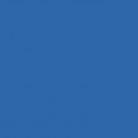
Analyse des données
Analyse des expositions
alyse des systèmes
Analyse des tâches
lyse de compétences
Analyse des travails
yse du coût/bénéfice
Analyse du travail
vail et analyse de compétences
vail et analyse des compétences
étences
Analyse du travail et des savoirs-faire
e
Analyse ergonomique de l’activité
avail
Analyse et aménagement du travail
le
Analyse fonctionnelle du besoin
 données
Analyse globale de la demande
nisationnelle et ergonomique