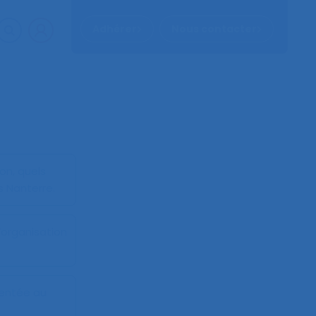
Adhérer
Nous contacter
on, quels
 Nanterre.
d’organisation
entée au