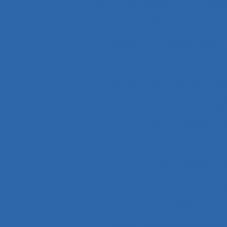
63.5.2 Job analysis and skills anal
Abattoirs
Absence maladie
Acceptabilité
Acceptabilité d
Acceptation techn
Accident de Three-Mile Isla
Accident systémiqu
Accompagnateur d
Accompa
Accompagnement 
accompagnement des trans
Accompagnement et 
Accroissement de la charge 