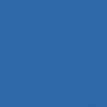
Analyse des compétences
Analyse des risques
An
Analyse des tâches et ana
Analyse discursive
Anal
Analyse du tra
Analyse du tra
Analyse du travail et des comp
Analyse ergonomiqu
Analyse ergonomique du tr
Analyse fonctionnel
Analyse géométrique des
Analyse orga