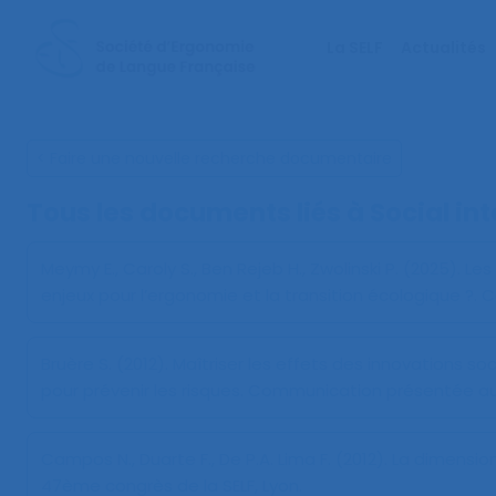
La SELF
Actualités
< Faire une nouvelle recherche documentaire
Tous les documents liés à
Social in
Meymy E., Caroly S., Ben Rejeb H., Zwolinski P. (2025).
Les
enjeux pour l’ergonomie et la transition écologique ?
. 
Bruère S. (2012).
Maîtriser les effets des innovations soc
pour prévenir les risques
. Communication présentée au 
Campos N., Duarte F., De P.A. Lima F. (2012).
La dimension
47ème congrès de la SELF, Lyon.