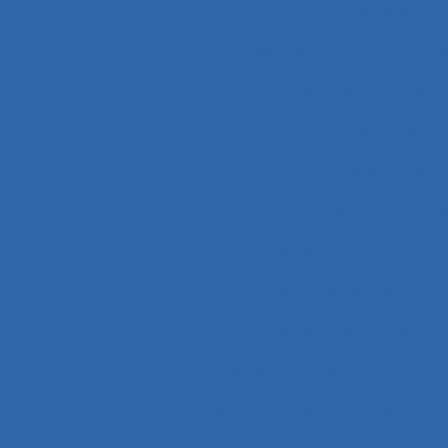
Aménagemen
Aménagement et disposition de
Aménagements de pos
Analyse a priori de ri
Analyse conversationnelle
Analyse d’activité
Analyse 
Analyse de l'activité
Analy
Analyse de l’activité d
Analyse de la demande
A
analyse de pratiques professionn
Analyse de travail
Analyse de