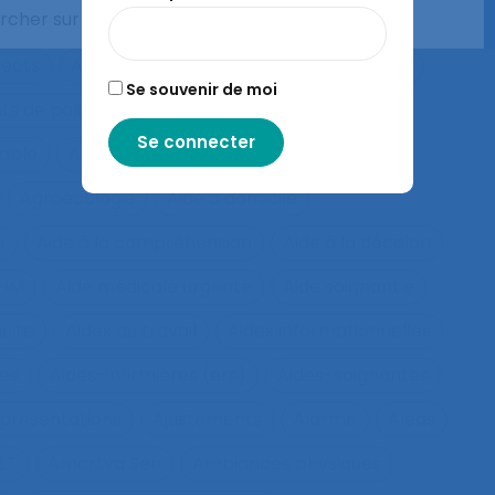
 et acceptation
Aéronautique
Affect
fects
Affichage tête-porté et projeté
Âge
Se souvenir de moi
ts de police
Agés
Agile
Agir collectif
rable
Agriculture familiale
Agro-living lab
Agroécologie
Aide à domicile
e
Aide à la compréhension
Aide à la décision
IHM
Aide médicale urgente
Aide soignant.e
duite
Aides au travail
Aides informationnelles
ues
Aides-infirmières (ers)
Aides-soignantes
présentations
Ajustements
Alarme
Aléas
LT
Amartya Sen
Ambiances physiques