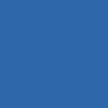
Accueil physique
Accueil-triag
Acquisition de connaissance 
Acquisition de conn
Acquisition de nouvel
actes techniques efficaces
acteurs sociaux
Actimétr
Action publique
Action publique
Activité coll
Activité d’accueil et de
Activité de conception
Activité de l’instructeur