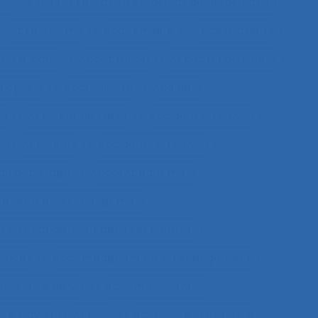
ysis
8.4 Présentation et format de l'information
Absentéisme
Académique
Accélérateurs
’un produit
Acceptation
Acceptation située
ologique
Accessibilité
Accident
nd
Accident de trajet
Accident du travail
e
Accidents
Accidents du travail
u dépistage
Accompagnement
gnement au changement
au changement dans l’entreprise
itions
Accompagnement du changement
qualité de vie
Accomplissement
de travail
Accueil
Accueil de la clientèle