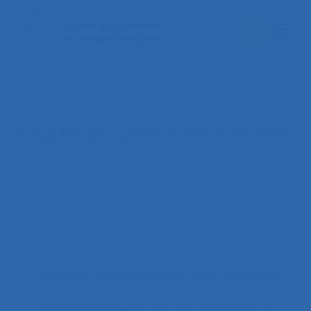
< Faire une nouvelle recherche documentaire
Tous les documents liés à
Chimie
Fournier E., Jeoffrion C., Landry A. (2023).
Les
opérateurs chimistes en laboratoire du futur :
quelle activité ?
. Communication présentée au
57ème congrès de la SELF, Saint Denis (Île de la
Réunion).
1 résultats correspondent à votre recherche
Il existe également des documents liés à :