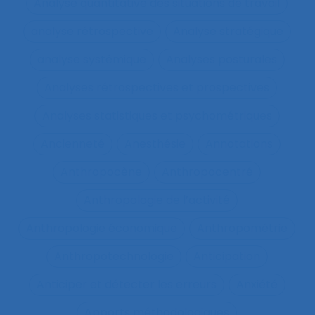
Analyse quantitative des situations de travail
analyse rétrospective
Analyse stratégique
analyse systémique
Analyses posturales
Analyses rétrospectives et prospectives
Analyses statistiques et psychométriques
Ancienneté
Anesthésie
Annotations
Anthropocène
Anthropocentré
Anthropologie de l’activité
Anthropologie économique
Anthropométrie
Anthropotechnologie
Anticipation
Anticiper et détecter les erreurs
Anxiété
Apports méthodologiques