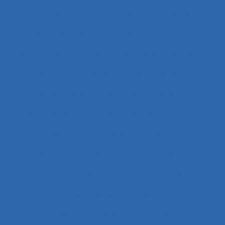
Bilan des actions de protection du métier
Binôme
Biomécanique
black-out
Blanchisseries
Blessé médullaire
Blessure
Blessures et maladies
Boîtes à gants
Bonnes pratiques
Borne tactile libre service
Boulangerie alternative
Briqueterie
BTP
Bulletins météorologiques
Bureau
Bureau paysager
Bureaux ouverts
Burnout
Bursite
Bus
Cadre
Cadre d’analyse implicite
Cadre intermédiaire
Cadres