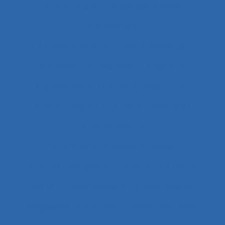
Arboriculture
Arbre des causes
Architecture
Architecture du contrôle/commande
Archivage informatique
Argentine
Argumentation
Arrêt maladie
art
Artefact cognitif
Artefact prescriptif
Artefact sonore
Articulation conception-usage
Artificial Intelligence
Artisan
Artistes
ASEM
Assainissement
Assembleurs
Assignation temporaire
Assistance client