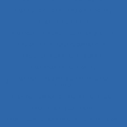
Auto-diagnostic SST
Auto-estimation
Autoconfrontation
Autoconfrontation croisée
Autogestion
Automation
Automatique humaine
Automatisation
Automatismes
Automobile
Autonomie
Autonomie dans le travail et contrôle de
l’acteur
Autopoïèse organisationnelle
Autoroute
Auxiliaires de puériculture
Auxiliaires médicaux en anesthésie-réanimation