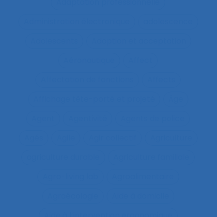
Adaptation professionnelle
Administration électronique
adolescence
Adolescents
Adoption et acceptation
Aéronautique
Affect
Affectation de fonctions
Affects
Affichage tête-porté et projeté
Âge
Agent
Agentivité
Agents de police
Agés
Agile
Agir collectif
Agriculture
agriculture durable
Agriculture familiale
Agro-living lab
Agroalimentaire
Agroécologie
Aide à domicile
Aide à l’intervention ergonomique