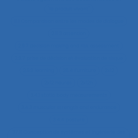
"le produit vivant"
11.1 Comparaison entre les modes de dialogue
2.11.3 attention
2.9.7 decision making and risk assessment
2.9.7 prise de décision et évaluation de risque
2.9.9 learning
28.4 Furniture
2x12
2x12 heures
2x12h
3.4.1 static body measurements
3.4.3 muscular strength and endurance
3.4.4 posture
37.11 Conception de systèmes et ingénierie des