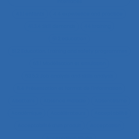
interfaces
4.1.1 enfants
4.4 experience and practice
41.3.4 Skill demands
44 training
51.2 education
51.2 Education, training and safety programmes
63.1 Modélisation et simulation
63.5.2 Job analysis and skills analysis
8.4 Présentation et format de l'information
Abattoirs
Absence maladie
Absentéisme
Académique
Accélérateurs
Acceptabilité
Acceptabilité d’un produit
Acceptation
Acceptation située