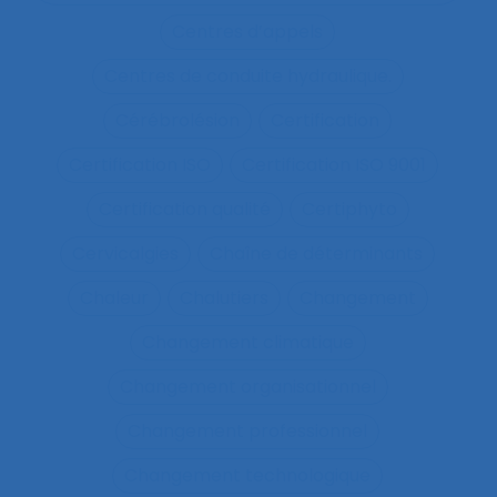
Centres d’appels
Centres de conduite hydraulique.
Cérébrolésion
Certification
Certification ISO
Certification ISO 9001
Certification qualité
Certiphyto
Cervicalgies
Chaîne de déterminants
Chaleur
Chalutiers
Changement
Changement climatique
Changement organisationnel
Changement professionnel
Changement technologique