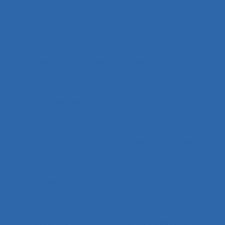
Assistance hypermédia
association professionnelle
Assurance-qualité
Astreinte
Astreinte psychique
astreinte thermique
Asymétries
Atelier collaboratif
Atteintes à la santé et au collectif
Attentes implicites
Attentes individuelles
Attention
Attention visuelle
Attitude
Attitudes
Attitudes au travail et satisfaction au travail
Attractivité
Authenticité
Auto-confrontation
Auto-diagnostic