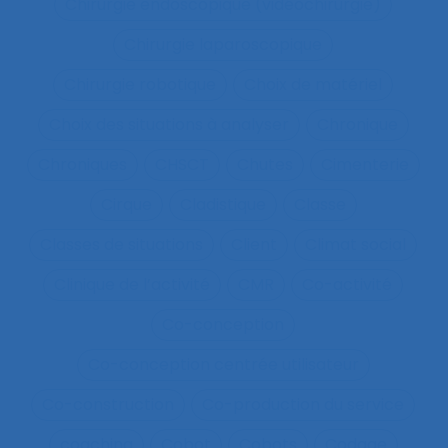
Chirurgie endoscopique (vidéochirurgie)
Chirurgie laparoscopique
Chirurgie robotique
Choix de matériel
Choix des situations à analyser
Chronique
Chroniques
CHSCT
Chutes
Cimenterie
Cirque
Cladistique
Classe
Classes de situations
Client
Climat social
Clinique de l’activité
CMR
Co-activité
Co-conception
Co-conception centrée utilisateur
Co-construction
Co-production du service
coaching
Cobot
Cobots
Codage