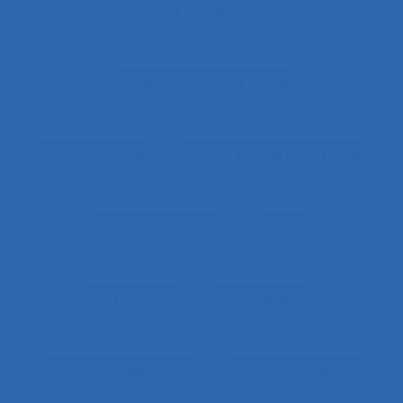
Charge de travail physique
Charge émotionnelle
Charge mentale
Charge mentale de travail
Charge mentale et ressources attentionnelles
Charge Physique
Charge physique du travail
Chargement
Chariot élévateur
Chariots élévateurs
Chatbot
Chaufferie nucléaire
Checklists
Chef de projet
Chefs d’équipe
Chemical hazards
Chimie
Chirurgical equipment
Chirurgie cardiaque