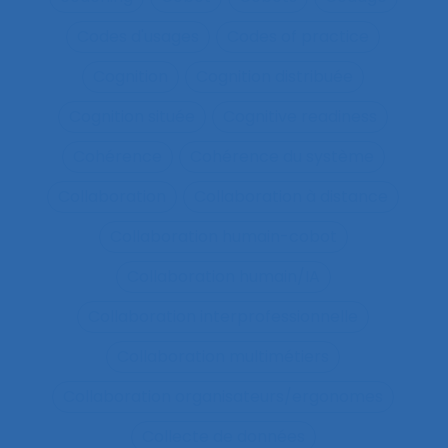
Codes d'usages
Codes of practice
Cognition
Cognition distribuée
Cognition située
Cognitive readiness
Cohérence
Cohérence du système
Collaboration
Collaboration à distance
Collaboration humain-cobot
Collaboration humain/IA
Collaboration interprofessionnelle
Collaboration multimétiers
Collaboration organisateurs/ergonomes
Collecte de données