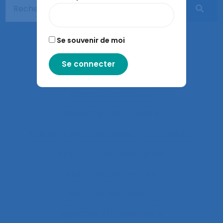
Approaches and method
approche développementale
Se souvenir de moi
Approche écosystémique à la santé
approche holistique de l’activité
Approche individuelle
Approche instrumentale
Approche macroscopique/microscopique
Approche méthodologique
Approche partenariale
Approche participative
Approche pluridisciplinaire