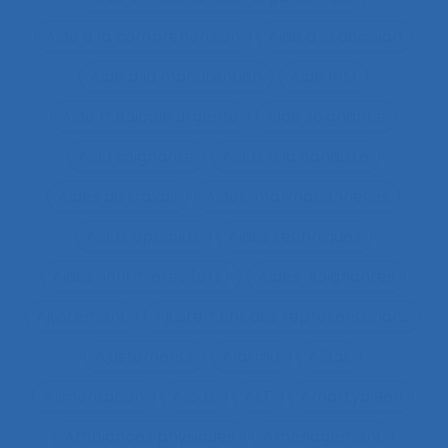
Aide à la compréhension
Aide à la décision
Aide à la manutention
Aide IHM
Aide médicale urgente
Aide soignant.e
Aide soignante
Aides à la conduite
Aides au travail
Aides informationnelles
Aides optiques
Aides techniques
Aides-infirmières (ers)
Aides-soignantes
Ajustement
Ajustement des représentations
Ajustements
Alarme
Aléas
Alimentation
Alpes
ALT
Amartya Sen
Ambiances physiques
Aménagement