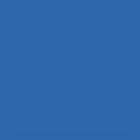
présentée au 42ème congrès de la SELF, Saint-
Malo.
Plos O., Buisine S., Dupin M., Aoussat A., Dumas C.
(2007).
Universal Design : proposition d’une
nouvelle approche appliquée à la conception
d’une table adaptative
. Communication
présentée au 42ème congrès de la SELF, Saint-
Malo.
Guibert S., Darses F., Boujut J.F (2007).
Annoter des
documents : étude ergonomique d’une situation
collaborative de conception
. Communication
présentée au 42ème congrès de la SELF, Saint-
Malo.
4 résultats correspondent à votre recherche