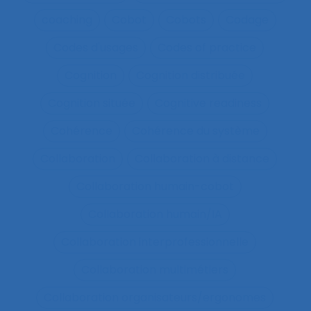
coaching
Cobot
Cobots
Codage
Codes d'usages
Codes of practice
Cognition
Cognition distribuée
Cognition située
Cognitive readiness
Cohérence
Cohérence du système
Collaboration
Collaboration à distance
Collaboration humain-cobot
Collaboration humain/IA
Collaboration interprofessionnelle
Collaboration multimétiers
Collaboration organisateurs/ergonomes