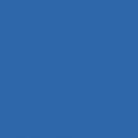
Arbitrage stratégique
Arbitrages
Arboriculture
Arbre des causes
Architecture
Architecture du contrôle/commande
Archivage informatique
Argentine
Argumentation
Arrêt maladie
art
Artefact cognitif
Artefact prescriptif
Artefact sonore
Articulation conception-usage
Artificial Intelligence
Artisan
Artistes
ASEM
Assainissement
Assembleurs
Assignation temporaire
Assistance client