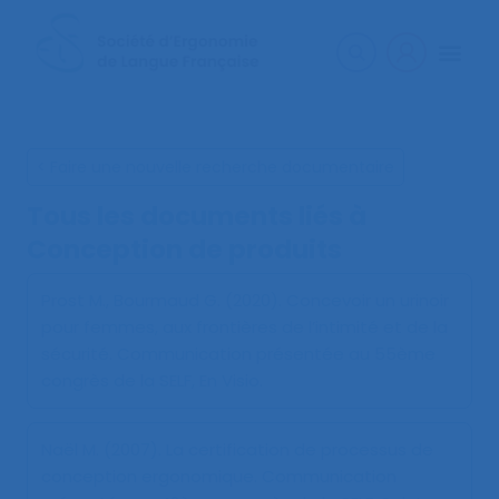
< Faire une nouvelle recherche documentaire
Tous les documents liés à
Conception de produits
Prost M., Bourmaud G. (2020).
Concevoir un urinoir
pour femmes, aux frontières de l’intimité et de la
sécurité
. Communication présentée au 55ème
congrès de la SELF, En Visio.
Naël M. (2007).
La certification de processus de
conception ergonomique
. Communication