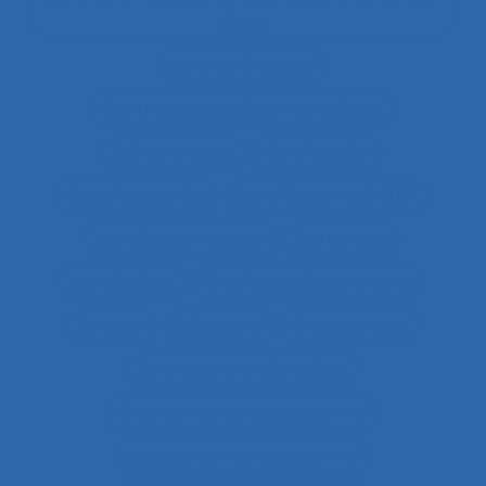
durée
Centres d’appels
Centres de conduite hydraulique.
Cérébrolésion
Certification
Certification ISO
Certification ISO 9001
Certification qualité
Certiphyto
Cervicalgies
Chaîne de déterminants
Chaleur
Chalutiers
Changement
Changement climatique
Changement organisationnel
Changement professionnel