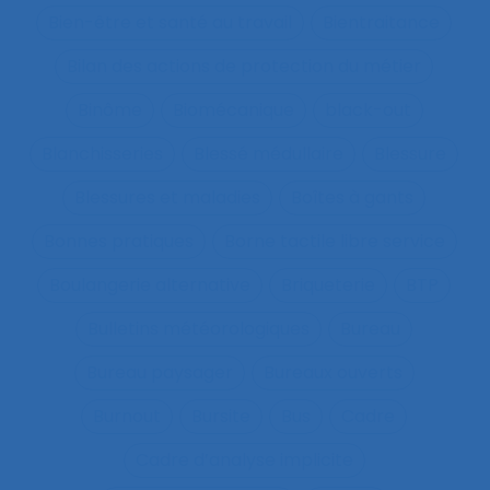
Bien-être et santé au travail
Bientraitance
Bilan des actions de protection du métier
Binôme
Biomécanique
black-out
Blanchisseries
Blessé médullaire
Blessure
Blessures et maladies
Boîtes à gants
Bonnes pratiques
Borne tactile libre service
Boulangerie alternative
Briqueterie
BTP
Bulletins météorologiques
Bureau
Bureau paysager
Bureaux ouverts
Burnout
Bursite
Bus
Cadre
Cadre d’analyse implicite