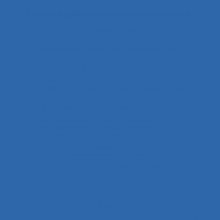
Il existe également des documents liés à :
"le produit vivant"
11.1 Comparaison entre les modes de dialogue
2.11.3 attention
2.9.7 decision making and risk assessment
2.9.7 prise de décision et évaluation de risque
2.9.9 learning
28.4 Furniture
2x12
2x12 heures
2x12h
3.4.1 static body measurements
3.4.3 muscular strength and endurance
3.4.4 posture