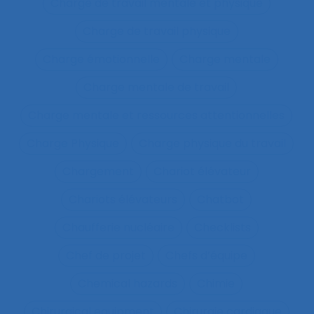
Charge de travail mentale et physique
Charge de travail physique
Charge émotionnelle
Charge mentale
Charge mentale de travail
Charge mentale et ressources attentionnelles
Charge Physique
Charge physique du travail
Chargement
Chariot élévateur
Chariots élévateurs
Chatbot
Chaufferie nucléaire
Checklists
Chef de projet
Chefs d’équipe
Chemical hazards
Chimie
Chirurgical equipment
Chirurgie cardiaque