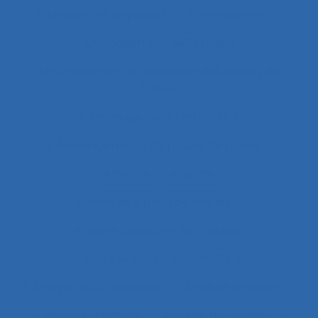
Ambiances physiques
Aménagement
Aménagement de l’espace
Aménagement et disposition des postes de
travail
Aménagement territorial
Aménagements de postes de travail
Amiante
Analyse
Analyse a priori de risques
Analyse collective de pratique
Analyse conversationnelle
Analyse coût-avantage
Analyse d'incident
Analyse d’activité
Analyse de contenu