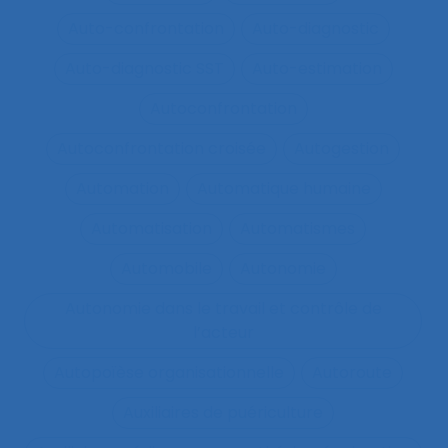
Auto-confrontation
Auto-diagnostic
Auto-diagnostic SST
Auto-estimation
Autoconfrontation
Autoconfrontation croisée
Autogestion
Automation
Automatique humaine
Automatisation
Automatismes
Automobile
Autonomie
Autonomie dans le travail et contrôle de
l’acteur
Autopoïèse organisationnelle
Autoroute
Auxiliaires de puériculture