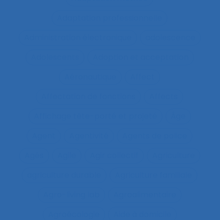
Adaptation professionnelle
Administration électronique
adolescence
Adolescents
Adoption et acceptation
Aéronautique
Affect
Affectation de fonctions
Affects
Affichage tête-porté et projeté
Âge
Agent
Agentivité
Agents de police
Agés
Agile
Agir collectif
Agriculture
agriculture durable
Agriculture familiale
Agro-living lab
Agroalimentaire
Agroécologie
Aide à domicile