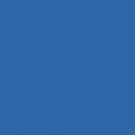
Auxiliaires médicaux en anesthésie-réanimation
Avalanche
Avenir
Banque
Banque électronique
Bâtiment
Bâtiment travaux publics
Bâtiments et travaux publics
Bénin
Besoins
Besoins de formation des professionnels de
santé
Besoins en formation
Besoins informationnels
Biais intuitif
Bibliothèque numérique
Bien être
Bien faire
Bien-être
Bien-être animal