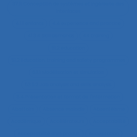
37.11 Conception de systèmes et ingénierie des
interfaces
4.1.1 enfants
4.4 experience and practice
41.3.4 Skill demands
44 training
51.2 education
51.2 Education, training and safety programmes
63.1 Modélisation et simulation
63.5.2 Job analysis and skills analysis
8.4 Présentation et format de l'information
Abattoirs
Absence maladie
Absentéisme
Académique
Accélérateurs
Acceptabilité
Acceptabilité d’un produit
Acceptation