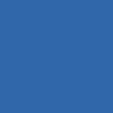
Chirurgie endoscopique (vidéochirurgie)
Chirurgie laparoscopique
Chirurgie robotique
Choix de matériel
Choix des situations à analyser
Chronique
Chroniques
CHSCT
Chutes
Cimenterie
Cirque
Cladistique
Classe
Classes de situations
Client
Climat social
Clinique de l’activité
CMR
Co-activité
Co-conception
Co-conception centrée utilisateur
Co-construction
Co-production du service