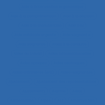
Aide à l’intervention ergonomique
Aide à la compréhension
Aide à la décision
Aide à la manutention
Aide IHM
Aide médicale urgente
Aide soignant.e
Aide soignante
Aides à la conduite
Aides au travail
Aides informationnelles
Aides optiques
Aides techniques
Aides-infirmières (ers)
Aides-soignantes
Ajustement
Ajustement des représentations
Ajustements
Alarme
Aléas
Alimentation
Alpes
ALT
Amartya Sen