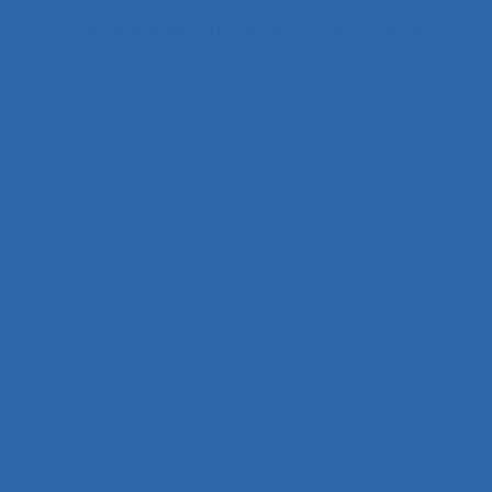
Il existe également des documents liés à :
"le produit vivant"
11.1 Comparaison entre les modes de dialogue
2.11.3 attention
2.9.7 decision making and risk assessment
2.9.7 prise de décision et évaluation de risque
2.9.9 learning
28.4 Furniture
2x12
2x12 heures
2x12h
3.4.1 static body measurements
3.4.3 muscular strength and endurance
3.4.4 posture