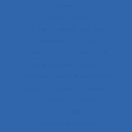
durée
Centres d’appels
Centres de conduite hydraulique.
Cérébrolésion
Certification
Certification ISO
Certification ISO 9001
Certification qualité
Certiphyto
Cervicalgies
Chaîne de déterminants
Chaleur
Chalutiers
Changement
Changement climatique
Changement organisationnel
Changement professionnel