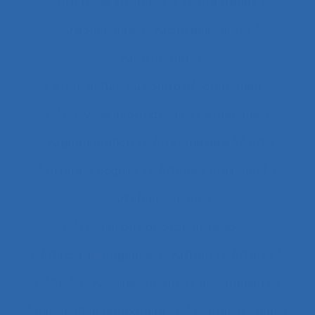
Arbitrage stratégique
Arbitrages
Arboriculture
Arbre des causes
Architecture
Architecture du contrôle/commande
Archivage informatique
Argentine
Argumentation
Arrêt maladie
art
Artefact cognitif
Artefact prescriptif
Artefact sonore
Articulation conception-usage
Artificial Intelligence
Artisan
Artistes
ASEM
Assainissement
Assembleurs
Assignation temporaire
Assistance client