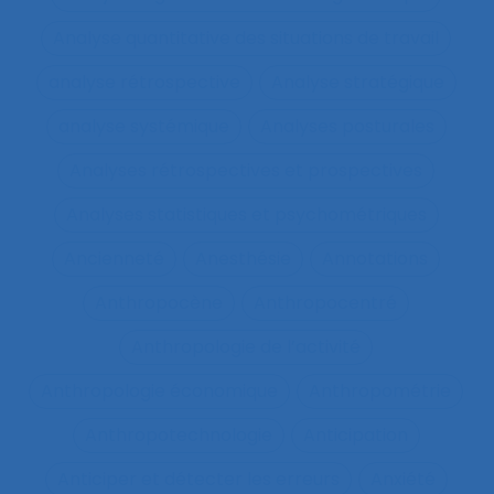
Analyse quantitative des situations de travail
analyse rétrospective
Analyse stratégique
analyse systémique
Analyses posturales
Analyses rétrospectives et prospectives
Analyses statistiques et psychométriques
Ancienneté
Anesthésie
Annotations
Anthropocène
Anthropocentré
Anthropologie de l’activité
Anthropologie économique
Anthropométrie
Anthropotechnologie
Anticipation
Anticiper et détecter les erreurs
Anxiété