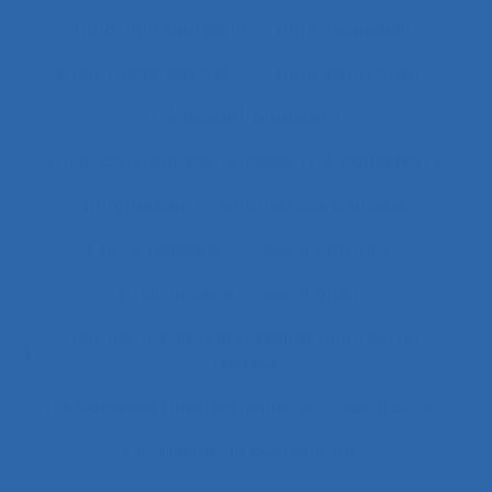
Auto-confrontation
Auto-diagnostic
Auto-diagnostic SST
Auto-estimation
Autoconfrontation
Autoconfrontation croisée
Autogestion
Automation
Automatique humaine
Automatisation
Automatismes
Automobile
Autonomie
Autonomie dans le travail et contrôle de
l’acteur
Autopoïèse organisationnelle
Autoroute
Auxiliaires de puériculture