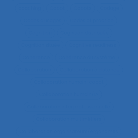
coaching
Cobot
Cobots
Codage
Codes d'usages
Codes of practice
Cognition
Cognition distribuée
Cognition située
Cognitive readiness
Cohérence
Cohérence du système
Collaboration
Collaboration à distance
Collaboration humain-cobot
Collaboration humain/IA
Collaboration interprofessionnelle
Collaboration multimétiers
Collaboration organisateurs/ergonomes