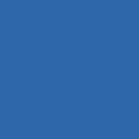
Auxiliaires médicaux en anesthésie-réanimation
Avalanche
Avenir
Banque
Banque électronique
Bâtiment
Bâtiment travaux publics
Bâtiments et travaux publics
Bénin
Besoins
Besoins de formation des professionnels de
santé
Besoins en formation
Besoins informationnels
Biais intuitif
Bibliothèque numérique
Bien être
Bien faire
Bien-être
Bien-être animal