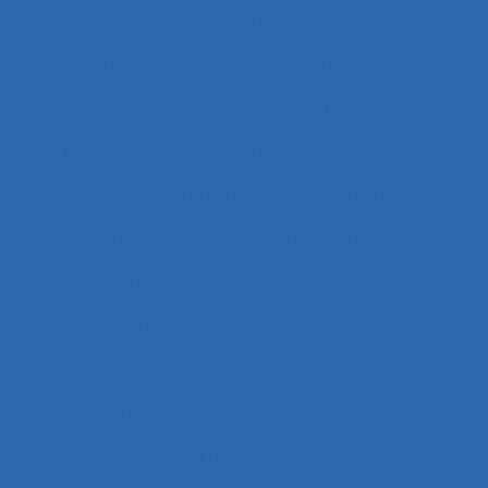
Bien-être et santé au travail
Bientraitance
Bilan des actions de protection du métier
Binôme
Biomécanique
black-out
Blanchisseries
Blessé médullaire
Blessure
Blessures et maladies
Boîtes à gants
Bonnes pratiques
Borne tactile libre service
Boulangerie alternative
Briqueterie
BTP
Bulletins météorologiques
Bureau
Bureau paysager
Bureaux ouverts
Burnout
Bursite
Bus
Cadre
Cadre d’analyse implicite