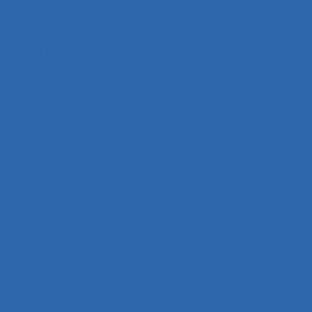
37.11 Conception de systèmes et ingénierie des
interfaces
4.1.1 enfants
4.4 experience and practice
41.3.4 Skill demands
44 training
51.2 education
51.2 Education, training and safety programmes
63.1 Modélisation et simulation
63.5.2 Job analysis and skills analysis
8.4 Présentation et format de l'information
Abattoirs
Absence maladie
Absentéisme
Académique
Accélérateurs
Acceptabilité
Acceptabilité d’un produit
Acceptation