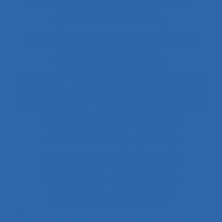
Charge de travail mentale et physique
Charge de travail physique
Charge émotionnelle
Charge mentale
Charge mentale de travail
Charge mentale et ressources attentionnelles
Charge Physique
Charge physique du travail
Chargement
Chariot élévateur
Chariots élévateurs
Chatbot
Chaufferie nucléaire
Checklists
Chef de projet
Chefs d’équipe
Chemical hazards
Chimie
Chirurgical equipment
Chirurgie cardiaque