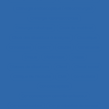
Chirurgie endoscopique (vidéochirurgie)
Chirurgie laparoscopique
Chirurgie robotique
Choix de matériel
Choix des situations à analyser
Chronique
Chroniques
CHSCT
Chutes
Cimenterie
Cirque
Cladistique
Classe
Classes de situations
Client
Climat social
Clinique de l’activité
CMR
Co-activité
Co-conception
Co-conception centrée utilisateur
Co-construction
Co-production du service