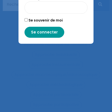
Apprentissages sociaux
Approaches and method
Se souvenir de moi
approche développementale
Approche écosystémique à la santé
approche holistique de l’activité
Approche individuelle
Approche instrumentale
Approche macroscopique/microscopique
Approche méthodologique
Approche partenariale
Approche participative