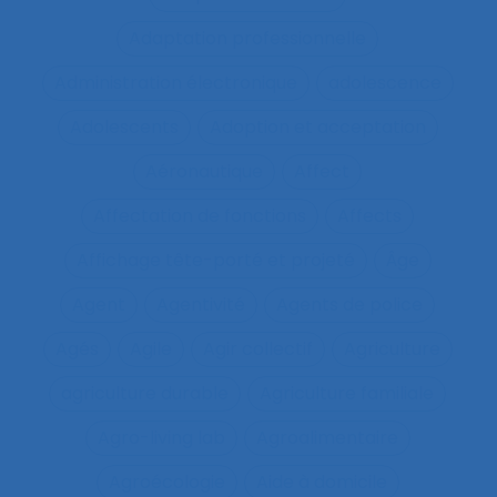
Adaptation professionnelle
Administration électronique
adolescence
Adolescents
Adoption et acceptation
Aéronautique
Affect
Affectation de fonctions
Affects
Affichage tête-porté et projeté
Âge
Agent
Agentivité
Agents de police
Agés
Agile
Agir collectif
Agriculture
agriculture durable
Agriculture familiale
Agro-living lab
Agroalimentaire
Agroécologie
Aide à domicile