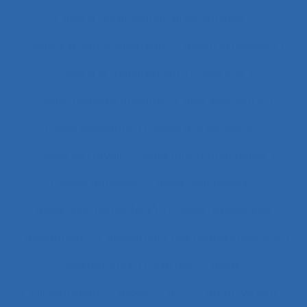
Aide à l’intervention ergonomique
Aide à la compréhension
Aide à la décision
Aide à la manutention
Aide IHM
Aide médicale urgente
Aide soignant.e
Aide soignante
Aides à la conduite
Aides au travail
Aides informationnelles
Aides optiques
Aides techniques
Aides-infirmières (ers)
Aides-soignantes
Ajustement
Ajustement des représentations
Ajustements
Alarme
Aléas
Alimentation
Alpes
ALT
Amartya Sen