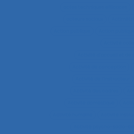
actes techniques efficaces
acteurs sociaux
Actimétr
Action publique
Action publique
Activité coll
Activité d’accueil et de
Activité de conception
Activité de l’instructeur
Activité des cadres
Ac
Activité domestique
Acti
Activité humaine
Activité inst
Activité psycho-socio-éd