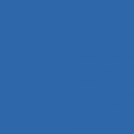
Accident systémiqu
Accompagnateur d
Accompa
Accompagnement 
accompagnement des trans
Accompagnement et 
Accroissement de la charge 
Accueil physique
Accueil-triag
Acquisition de connaissance 
Acquisition de conn
Acquisition de nouvel