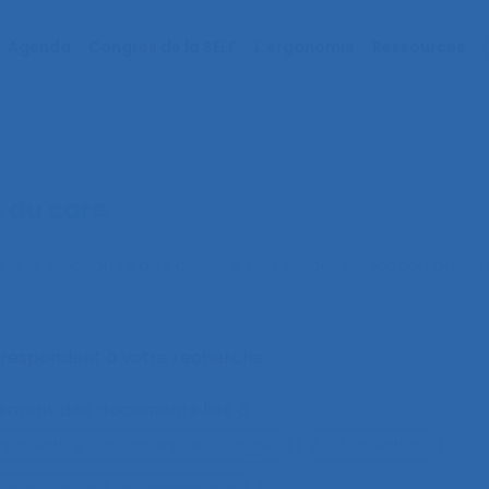
Agenda
Congrès de la SELF
L’ergonomie
Ressources
 du care
ur une ergonomie du « prendre soin »
. Communication prése
orrespondent à votre recherche
alement des documents liés à :
ison entre les modes de dialogue
2.11.3 attention
on making and risk assessment