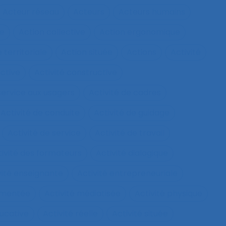
Acteur réseau
Acteurs
Acteurs humains
ie
Action collective
Action ergonomique
 territoriale
Action située
Actions
Activité
ective
Activité constructive
 service aux usagers
Activité de cadres
Activité de conduite
Activité de guidage
Activité de service
Activité de travail
tivité des formateurs
Activité dialogique
vité enseignante
Activité entrepreneuriale
rumentée
Activité médiatisée
Activité physique
ucative
Activité réelle
Activité située