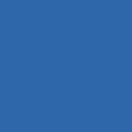
Analyse d’activité
Analyse 
Analyse de l'activité
Analy
Analyse de l’activité d
Analyse de la demande
A
analyse de pratiques professionn
Analyse de travail
Analyse de
Analyse des compétences
Analyse des risques
An
Analyse des tâches et ana
Analyse discursive
Anal
Analyse du tra