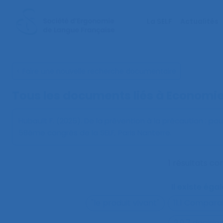
La SELF
Actualités
< Faire une nouvelle recherche documentaire
Tous les documents liés à
Economie
Hubault F. (2025).
De la prévention à la précaution : po
58ème congrès de la SELF, Paris Nanterre.
1 résultats c
Il existe ég
"le produit vivant"
11.1 Compara
2.9.7 decisi