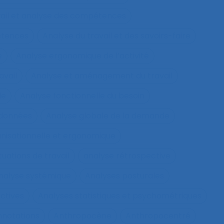
vail et analyse des compétences
étences
Analyse du travail et des savoirs-faire
e
Analyse ergonomique de l’activité
avail
Analyse et aménagement du travail
le
Analyse fonctionnelle du besoin
 données
Analyse globale de la demande
nisationnelle et ergonomique
tuations de travail
analyse rétrospective
nalyse systémique
Analyses posturales
ctives
Analyses statistiques et psychométriques
nnotations
Anthropocène
Anthropocentré