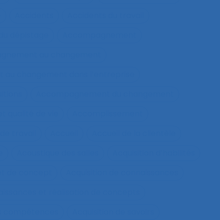
e
Accidents
Accidents du travail
u dépistage
Accompagnement
gnement au changement
au changement dans l’entreprise
itions
Accompagnement du changement
qualité de vie
Accomplissement
de travail
Accueil
Accueil de la clientèle
e
Acoustique des salles
Acquisition d’habilités
et de concept
Acquisition de connaissances
aissances et réalisation de concepts
les compétences
Acquisition de savoirs