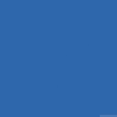
Activités artistiques
A
Activités en temps p
Activités productives 
Acuité visuelle sur écran
Adap
Adaptabilité et flexibilité du 
Adaptation de l’outil
adaptat
Adaptation professionnelle
Adolescents
Adoption
Affectation de fonctions
Af
Agent
Agentivité
Agen
Agriculture
agriculture du