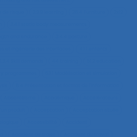
n de risque
2.9.9 learning
28.4 Furniture
2x12
h
3.4.1 static body measurements
ength and endurance
3.4.4 posture
s et ingénierie des interfaces
4.1.1 enfants
1.3.4 Skill demands
44 training
51.2 education
fety programmes
63.1 Modélisation et simulation
ysis
8.4 Présentation et format de l'information
Absentéisme
Académique
Accélérateurs
’un produit
Acceptation
Acceptation située
ologique
Accessibilité
Accident
nd
Accident de trajet
Accident du travail