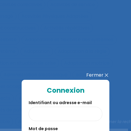
ctivités collectives
Activités de service
artagé
Activités Physiques Adaptées
et constructives
Activités répétitives
tabilité
Adaptabilité et flexibilité des systèmes
système
Adaptation
Adaptation à la règle
ion en situation de crise
Adaptation motrice
Administration électronique
adolescence
Fermer
 et acceptation
Aéronautique
Affect
Connexion
fects
Affichage tête-porté et projeté
Âge
Identifiant ou adresse e-mail
ts de police
Agés
Agile
Agir collectif
rable
Agriculture familiale
Agro-living lab
Fermer la rec
Mot de passe