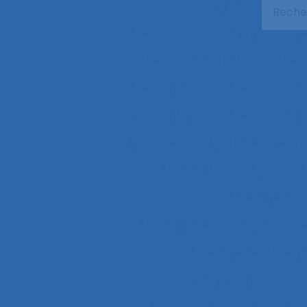
Agroalimentaire
Aide à l’intervention ergonomiqu
Aide à la manutention
Aide 
Aide soignante
Aides à la con
Aides optiques
Aides techniq
Ajustement
Ajustement des re
Alimentation
Alpes
A
Aménagemen
Aménagement et disposition de
Aménagements de pos
Analyse a priori de ri
Analyse conversationnelle