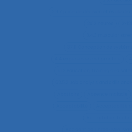
2.9.7 prise de décision et évaluatio
2x12 heures
2x12
3.4.3 muscular str
37.11 Conception de système
4.4 experience and practice
4
51.2 Education, training and sa
63.5.2 Job analysis and skills anal
Abattoirs
Absence maladie
Acceptabilité
Acceptabilité d
Acceptation techn
Accident de Three-Mile Isla