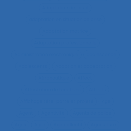
Adaptation de l’outil
adaptation en situation de crise
Adaptation motrice
Adaptation professionnelle
Administration électronique
adolescence
Adolescents
Adoption et acceptation
Aéronautique
Affect
Affectation de fonctions
Affects
Affichage tête-porté et projeté
Âge
Agent
Agentivité
Agents de police
Agés
Agile
Agir collectif
Agriculture