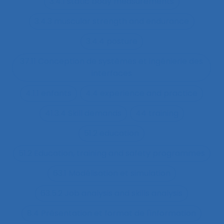
3.4.1 static body measurements
3.4.3 muscular strength and endurance
3.4.4 posture
37.11 Conception de systèmes et ingénierie des
interfaces
4.1.1 enfants
4.4 experience and practice
41.3.4 Skill demands
44 training
51.2 education
51.2 Education, training and safety programmes
63.1 Modélisation et simulation
63.5.2 Job analysis and skills analysis
8.4 Présentation et format de l'information