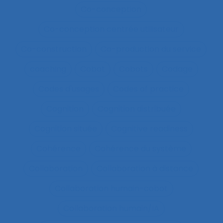
Co-conception
Co-conception centrée utilisateur
Co-construction
Co-production du service
coaching
Cobot
Cobots
Codage
Codes d'usages
Codes of practice
Cognition
Cognition distribuée
Cognition située
Cognitive readiness
Cohérence
Cohérence du système
Collaboration
Collaboration à distance
Collaboration humain-cobot
Collaboration humain/IA