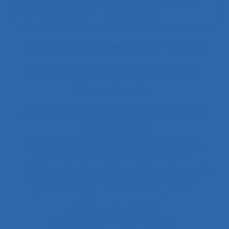
à hauts risques
. Communication présentée au
53ème congrès de la SELF, Bordeaux.
5 résultats correspondent à votre recherche
Il existe également des documents liés à :
"le produit vivant"
11.1 Comparaison entre les modes de dialogue
2.11.3 attention
2.9.7 decision making and risk assessment
2.9.7 prise de décision et évaluation de risque
2.9.9 learning
28.4 Furniture
2x12
2x12 heures
2x12h