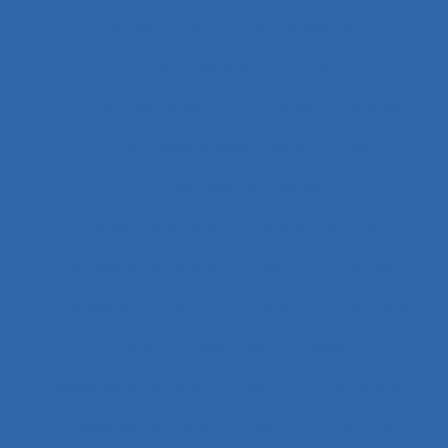
Chef de projet
Chefs d’équipe
Chemical hazards
Chimie
Chirurgical equipment
Chirurgie cardiaque
Chirurgie endoscopique (vidéochirurgie)
Chirurgie laparoscopique
Chirurgie robotique
Choix de matériel
Choix des situations à analyser
Chronique
Chroniques
CHSCT
Chutes
Cimenterie
Cirque
Cladistique
Classe
Classes de situations
Client
Climat social
Clinique de l’activité
CMR
Co-activité