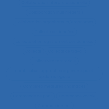
Collaboration interprofessionnelle
Collaboration multimétiers
Collaboration organisateurs/ergonomes
Collecte de données
collecte et enregistrement des données
Collectif
Collectif de travail
Collectivité territoriale
combinaison approches ergonomique et
épidémiologique
Combined measures and indices
Commande de pont
Commande vocale
Commandement