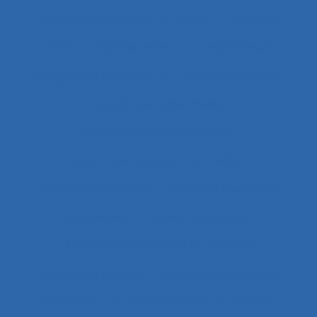
Artificial Intelligence
Artisan
Artistes
ASEM
Assainissement
Assembleurs
Assignation temporaire
Assistance client
Assistance hypermédia
association professionnelle
Assurance-qualité
Astreinte
Astreinte psychique
astreinte thermique
Asymétries
Atelier collaboratif
Atteintes à la santé et au collectif
Attentes implicites
Attentes individuelles
Attention
Attention visuelle
Attitude