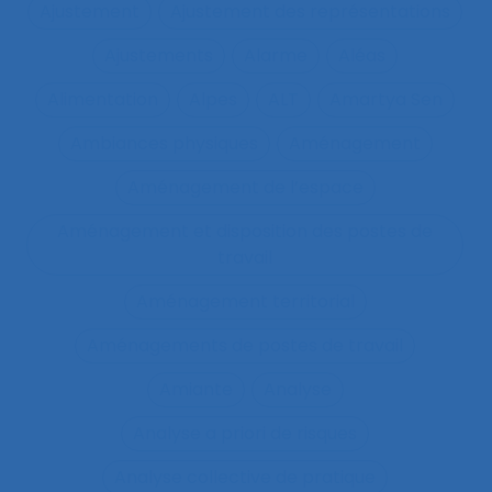
Ajustement
Ajustement des représentations
Ajustements
Alarme
Aléas
Alimentation
Alpes
ALT
Amartya Sen
Ambiances physiques
Aménagement
Aménagement de l’espace
Aménagement et disposition des postes de
travail
Aménagement territorial
Aménagements de postes de travail
Amiante
Analyse
Analyse a priori de risques
Analyse collective de pratique