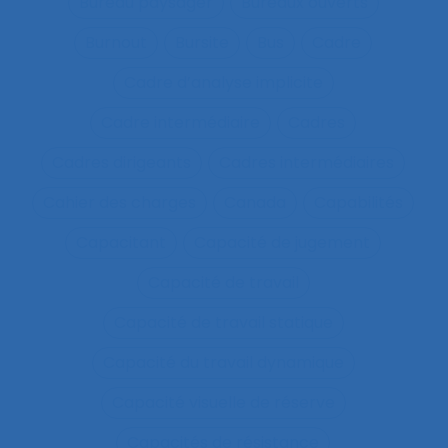
Bureau paysager
Bureaux ouverts
Burnout
Bursite
Bus
Cadre
Cadre d’analyse implicite
Cadre intermédiaire
Cadres
Cadres dirigeants
Cadres intermédiaires
Cahier des charges
Canada
Capabilités
Capacitant
Capacité de jugement
Capacité de travail
Capacité de travail statique
Capacité du travail dynamique
Capacité visuelle de réserve
Capacités de résistance