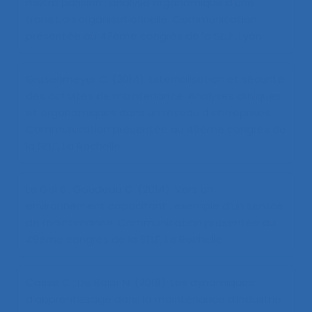
métro parisien : analyse ergonomique d’une
transition organisationnelle
. Communication
présentée au 47ème congrès de la SELF, Lyon.
Grusenmeyer C. (2014).
Externalisation et sécurité
des activités de maintenance. Analyses cliniques
et ergonomiques dans un réseau d’entreprises
.
Communication présentée au 49ème congrès de
la SELF, La Rochelle.
Le Gal S., Goudeau C. (2014).
Vers un
environnement capacitant : exemple d’un service
de maintenance
. Communication présentée au
49ème congrès de la SELF, La Rochelle.
Casse C., De Beler N. (2018).
Les dynamiques
d’apprentissage dans la maintenance d’industrie