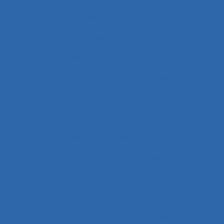
Appuis-coudes mobiles
Aptitude
Aptitudes
Arbitrage
Arbitrage stratégique
Arbitrages
Arboriculture
Arbre des causes
Architecture
Architecture du contrôle/commande
Archivage informatique
Argentine
Argumentation
Arrêt maladie
art
Artefact cognitif
Artefact prescriptif
Artefact sonore
Articulation conception-usage