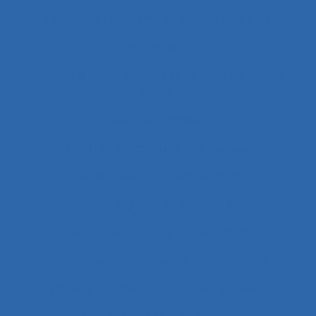
Centrales nucléaires
Centre d’appels
centre de tri
Centres d'hébergement et de soins de longue
durée
Centres d’appels
Centres de conduite hydraulique.
Cérébrolésion
Certification
Certification ISO
Certification ISO 9001
Certification qualité
Certiphyto
Cervicalgies
Chaîne de déterminants
Chaleur
Chalutiers
Changement