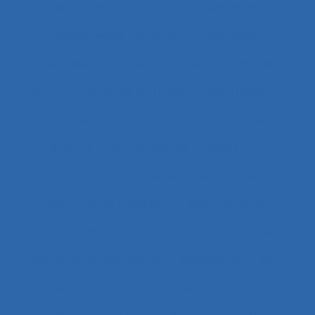
Besoins informationnels
Biais intuitif
Bibliothèque numérique
Bien être
Bien faire
Bien-être
Bien-être animal
Bien-être et santé au travail
Bientraitance
Bilan des actions de protection du métier
Binôme
Biomécanique
black-out
Blanchisseries
Blessé médullaire
Blessure
Blessures et maladies
Boîtes à gants
Bonnes pratiques
Borne tactile libre service
Boulangerie alternative
Briqueterie
BTP
Bulletins météorologiques
Bureau