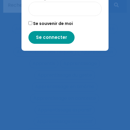
Anthropologie économique
Anthropométrie
Anthropotechnologie
Anticipation
Se souvenir de moi
Anticiper et détecter les erreurs
Anxiété
Apports méthodologiques
Appréciation des risques
Appréhension
Apprentis
Apprentissage
Apprentissage du geste
Apprentissage en binôme
Apprentissage en contexte
Apprentissage expansif
Apprentissage interactif