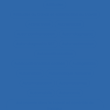
Attitudes
Attitudes au travail et satisfaction au travail
Attractivité
Authenticité
Auto-confrontation
Auto-diagnostic
Auto-diagnostic SST
Auto-estimation
Autoconfrontation
Autoconfrontation croisée
Autogestion
Automation
Automatique humaine
Automatisation
Automatismes
Automobile
Autonomie
Autonomie dans le travail et contrôle de
l’acteur