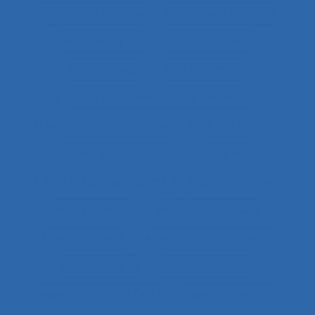
agriculture durable
Agriculture familiale
Agro-living lab
Agroalimentaire
Agroécologie
Aide à domicile
Aide à l’intervention ergonomique
Aide à la compréhension
Aide à la décision
Aide à la manutention
Aide IHM
Aide médicale urgente
Aide soignant.e
Aide soignante
Aides à la conduite
Aides au travail
Aides informationnelles
Aides optiques
Aides techniques
Aides-infirmières (ers)
Aides-soignantes