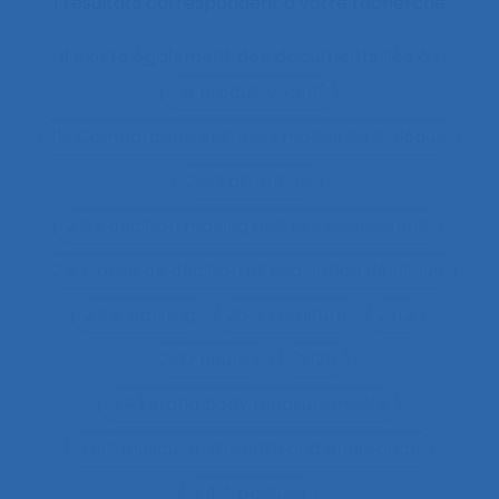
1 résultats correspondent à votre recherche
Il existe également des documents liés à :
"le produit vivant"
11.1 Comparaison entre les modes de dialogue
2.11.3 attention
2.9.7 decision making and risk assessment
2.9.7 prise de décision et évaluation de risque
2.9.9 learning
28.4 Furniture
2x12
2x12 heures
2x12h
3.4.1 static body measurements
3.4.3 muscular strength and endurance
3.4.4 posture