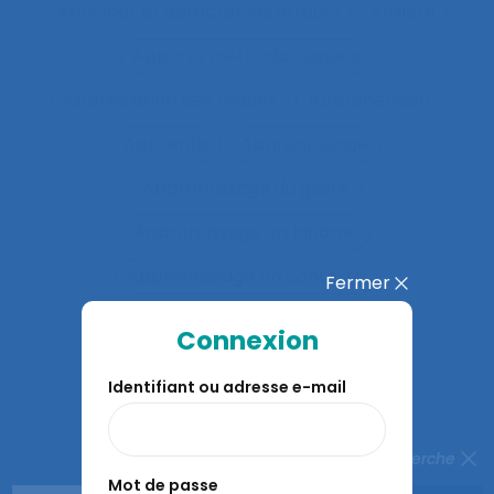
Anticiper et détecter les erreurs
Anxiété
Apports méthodologiques
Appréciation des risques
Appréhension
Apprentis
Apprentissage
Apprentissage du geste
Apprentissage en binôme
Apprentissage en contexte
Fermer
Apprentissage expansif
Connexion
Apprentissage interactif
Identifiant ou adresse e-mail
Apprentissage organisationnel
Apprentissage situé
Fermer la recherche
Mot de passe