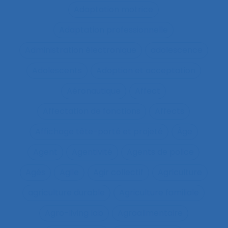
Adaptation motrice
Adaptation professionnelle
Administration électronique
adolescence
Adolescents
Adoption et acceptation
Aéronautique
Affect
Affectation de fonctions
Affects
Affichage tête-porté et projeté
Âge
Agent
Agentivité
Agents de police
Agés
Agile
Agir collectif
Agriculture
agriculture durable
Agriculture familiale
Agro-living lab
Agroalimentaire