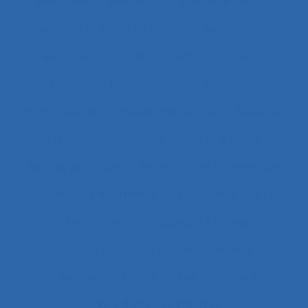
Bien faire
Bien-être
Bien-être animal
Bien-être et santé au travail
Bientraitance
Bilan des actions de protection du métier
Binôme
Biomécanique
black-out
Blanchisseries
Blessé médullaire
Blessure
Blessures et maladies
Boîtes à gants
Bonnes pratiques
Borne tactile libre service
Boulangerie alternative
Briqueterie
BTP
Bulletins météorologiques
Bureau
Bureau paysager
Bureaux ouverts
Burnout
Bursite
Bus
Cadre
Cadre d’analyse implicite