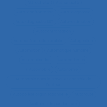
Attractivité
Authenticité
Auto-confrontation
Auto-diagnostic
Auto-diagnostic SST
Auto-estimation
Autoconfrontation
Autoconfrontation croisée
Autogestion
Automation
Automatique humaine
Automatisation
Automatismes
Automobile
Autonomie
Autonomie dans le travail et contrôle de
l’acteur
Autopoïèse organisationnelle
Autoroute
Auxiliaires de puériculture