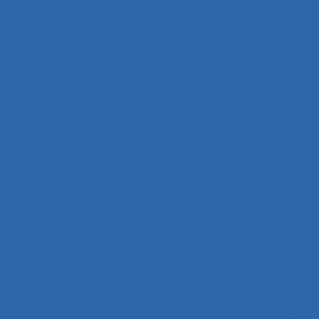
Chirurgical equipment
Chirurgie cardiaque
Chirurgie endoscopique (vidéochirurgie)
Chirurgie laparoscopique
Chirurgie robotique
Choix de matériel
Choix des situations à analyser
Chronique
Chroniques
CHSCT
Chutes
Cimenterie
Cirque
Cladistique
Classe
Classes de situations
Client
Climat social
Clinique de l’activité
CMR
Co-activité
Co-conception
Co-conception centrée utilisateur