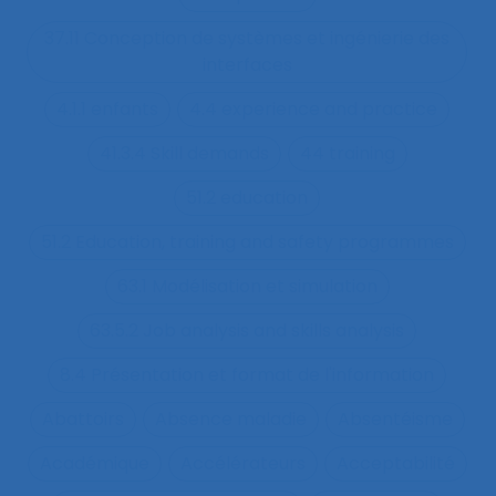
37.11 Conception de systèmes et ingénierie des
interfaces
4.1.1 enfants
4.4 experience and practice
41.3.4 Skill demands
44 training
51.2 education
51.2 Education, training and safety programmes
63.1 Modélisation et simulation
63.5.2 Job analysis and skills analysis
8.4 Présentation et format de l'information
Abattoirs
Absence maladie
Absentéisme
Académique
Accélérateurs
Acceptabilité