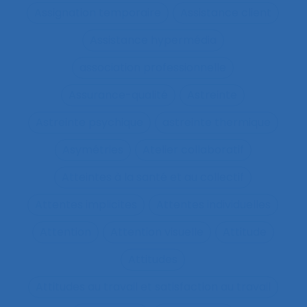
Assignation temporaire
Assistance client
Assistance hypermédia
association professionnelle
Assurance-qualité
Astreinte
Astreinte psychique
astreinte thermique
Asymétries
Atelier collaboratif
Atteintes à la santé et au collectif
Attentes implicites
Attentes individuelles
Attention
Attention visuelle
Attitude
Attitudes
Attitudes au travail et satisfaction au travail