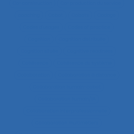
Co-construction
Co-production du service
coaching
Cobot
Cobots
Codage
Codes d'usages
Codes of practice
Cognition
Cognition distribuée
Cognition située
Cognitive readiness
Cohérence
Cohérence du système
Collaboration
Collaboration à distance
Collaboration humain-cobot
Collaboration humain/IA
Collaboration interprofessionnelle
Collaboration multimétiers