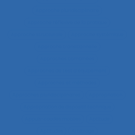
Approche pluridisciplinaire
Approche réflexive de la pratique
Approche structurale
Approche systémique
Approche transitionnelle
Approches combinées
Approches de test d’équipement
Approches et méthodes
Approches pluridisciplinaires
Appropriation
Appropriation de dispositif technique
Appuis-coudes mobiles
Aptitude
Aptitudes
Arbitrage