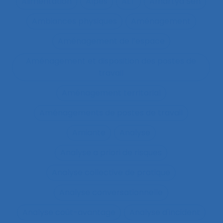
Alimentation
Alpes
ALT
Amartya Sen
Ambiances physiques
Aménagement
Aménagement de l’espace
Aménagement et disposition des postes de
travail
Aménagement territorial
Aménagements de postes de travail
Amiante
Analyse
Analyse a priori de risques
Analyse collective de pratique
Analyse conversationnelle
Analyse coût-avantage
Analyse d'incident