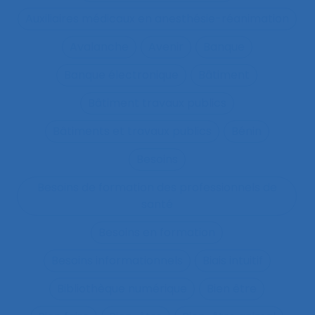
Auxiliaires médicaux en anesthésie-réanimation
Avalanche
Avenir
Banque
Banque électronique
Bâtiment
Bâtiment travaux publics
Bâtiments et travaux publics
Bénin
Besoins
Besoins de formation des professionnels de
santé
Besoins en formation
Besoins informationnels
Biais intuitif
Bibliothèque numérique
Bien être