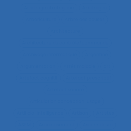
Arbitrage stratégique
Arbitrages
Arboriculture
Arbre des causes
Architecture
Architecture du contrôle/commande
Archivage informatique
Argentine
Argumentation
Arrêt maladie
art
Artefact cognitif
Artefact prescriptif
Artefact sonore
Articulation conception-usage
Artificial Intelligence
Artisan
Artistes
ASEM
Assainissement
Assembleurs