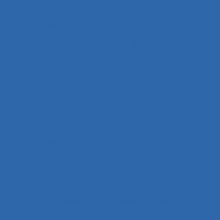
Agroécologie
Aide à domicile
Aide à l’intervention ergonomique
Aide à la compréhension
Aide à la décision
Aide à la manutention
Aide IHM
Aide médicale urgente
Aide soignant.e
Aide soignante
Aides à la conduite
Aides au travail
Aides informationnelles
Aides optiques
Aides techniques
Aides-infirmières (ers)
Aides-soignantes
Ajustement
Ajustement des représentations
Ajustements
Alarme
Aléas