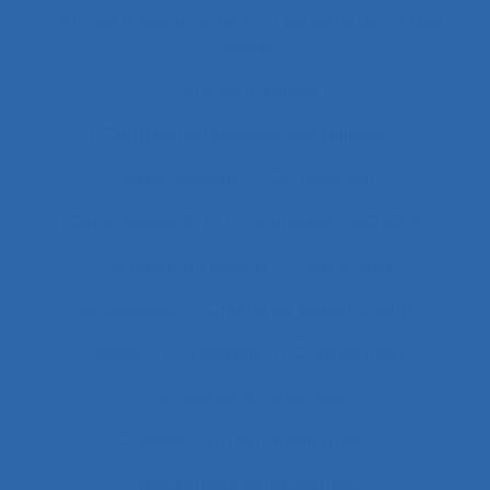
Centres d'hébergement et de soins de longue
durée
Centres d’appels
Centres de conduite hydraulique.
Cérébrolésion
Certification
Certification ISO
Certification ISO 9001
Certification qualité
Certiphyto
Cervicalgies
Chaîne de déterminants
Chaleur
Chalutiers
Changement
Changement climatique
Changement organisationnel
Changement professionnel