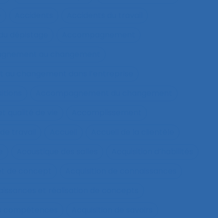
e
Accidents
Accidents du travail
u dépistage
Accompagnement
gnement au changement
au changement dans l’entreprise
itions
Accompagnement du changement
qualité de vie
Accomplissement
de travail
Accueil
Accueil de la clientèle
e
Acoustique des salles
Acquisition d’habilités
et de concept
Acquisition de connaissances
aissances et réalisation de concepts
les compétences
Acquisition de savoirs