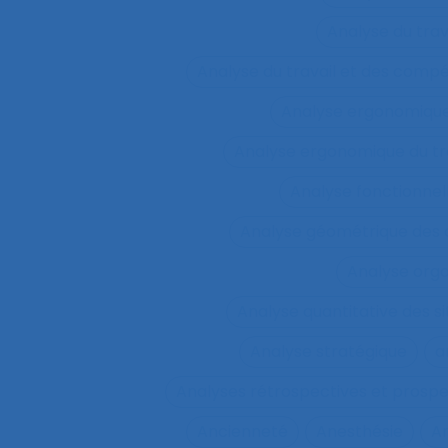
Analyse du tra
Analyse du travail et des comp
Analyse ergonomiqu
Analyse ergonomique du tr
Analyse fonctionnel
Analyse géométrique des
Analyse orga
Analyse quantitative des si
Analyse stratégique
a
Analyses rétrospectives et prospe
Ancienneté
Anesthésie
A