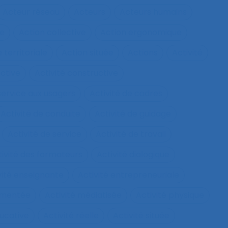
Acteur réseau
Acteurs
Acteurs humains
ie
Action collective
Action ergonomique
 territoriale
Action située
Actions
Activité
ective
Activité constructive
 service aux usagers
Activité de cadres
Activité de conduite
Activité de guidage
Activité de service
Activité de travail
tivité des formateurs
Activité dialogique
vité enseignante
Activité entrepreneuriale
rumentée
Activité médiatisée
Activité physique
ucative
Activité réelle
Activité située