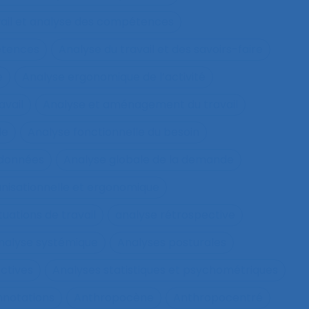
vail et analyse des compétences
étences
Analyse du travail et des savoirs-faire
e
Analyse ergonomique de l’activité
avail
Analyse et aménagement du travail
le
Analyse fonctionnelle du besoin
 données
Analyse globale de la demande
nisationnelle et ergonomique
tuations de travail
analyse rétrospective
nalyse systémique
Analyses posturales
ctives
Analyses statistiques et psychométriques
nnotations
Anthropocène
Anthropocentré