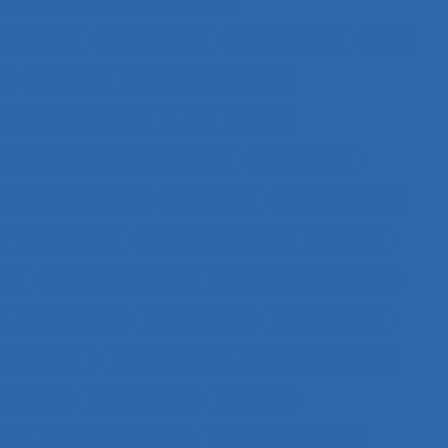
n de risque
2.9.9 learning
28.4 Furniture
2x12
h
3.4.1 static body measurements
ength and endurance
3.4.4 posture
s et ingénierie des interfaces
4.1.1 enfants
1.3.4 Skill demands
44 training
51.2 education
fety programmes
63.1 Modélisation et simulation
ysis
8.4 Présentation et format de l'information
Absentéisme
Académique
Accélérateurs
’un produit
Acceptation
Acceptation située
ologique
Accessibilité
Accident
nd
Accident de trajet
Accident du travail