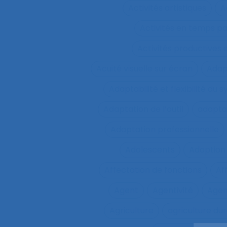
Activités artistiques
A
Activités en temps p
Activités productives 
Acuité visuelle sur écran
Adap
Adaptabilité et flexibilité du 
Adaptation de l’outil
adaptat
Adaptation professionnelle
Adolescents
Adoption
Affectation de fonctions
Af
Agent
Agentivité
Agen
Agriculture
agriculture du