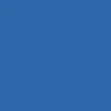
Agenda
Congrès de la SELF
L’ergonomie
Ressources
on et performance de système
ques industriels : ce que nous enseignent les enquêtes d’acc
, Paris.
orrespondent à votre recherche
alement des documents liés à :
ison entre les modes de dialogue
2.11.3 attention
on making and risk assessment