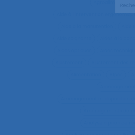
Agroalimentaire
Aide à l’intervention ergonomiqu
Aide à la manutention
Aide 
Aide soignante
Aides à la con
Aides optiques
Aides techniq
Ajustement
Ajustement des re
Alimentation
Alpes
A
Aménagemen
Aménagement et disposition de
Aménagements de pos
Analyse a priori de ri
Analyse conversationnelle