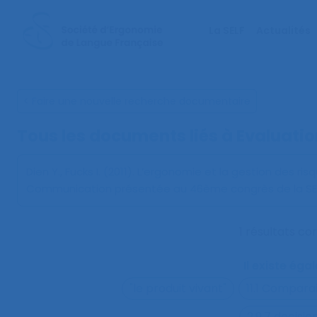
La SELF
Actualités
< Faire une nouvelle recherche documentaire
Tous les documents liés à
Evaluati
Dien Y., Fucks I. (2011).
L’ergonomie et la gestion des ris
Communication présentée au 46ème congrès de la SELF
1 résultats c
Il existe ég
"le produit vivant"
11.1 Compara
2.9.7 decisi