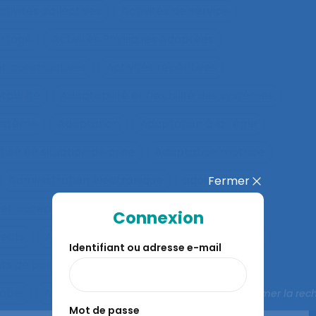
ctivités collectives
Activités de service
artagé
Activités Physiques Adaptées
et constructives
Activités répétitives
tabilité
Adaptabilité et flexibilité des systèmes
système
Adaptation
Adaptation à la règle
ion en situation de crise
Adaptation motrice
Administration électronique
adolescence
Fermer
 et acceptation
Aéronautique
Affect
Connexion
fects
Affichage tête-porté et projeté
Âge
Identifiant ou adresse e-mail
ts de police
Agés
Agile
Agir collectif
rable
Agriculture familiale
Agro-living lab
Fermer la rec
Mot de passe