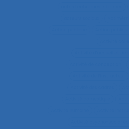
actes techniques efficaces
acteurs sociaux
Actimétr
Action publique
Action publique
Activité coll
Activité d’accueil et de
Activité de conception
Activité de l’instructeur
Activité des cadres
Ac
Activité domestique
Acti
Activité humaine
Activité inst
Activité psycho-socio-éd