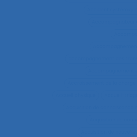
Accident systémiqu
Accompagnateur d
Accompa
Accompagnement 
accompagnement des trans
Accompagnement et 
Accroissement de la charge 
Accueil physique
Accueil-triag
Acquisition de connaissance 
Acquisition de conn
Acquisition de nouvel