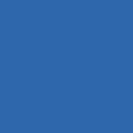
2.9.7 prise de décision et évaluatio
2x12 heures
2x12
3.4.3 muscular str
37.11 Conception de système
4.4 experience and practice
4
51.2 Education, training and sa
63.5.2 Job analysis and skills anal
Abattoirs
Absence maladie
Acceptabilité
Acceptabilité d
Acceptation techn
Accident de Three-Mile Isla