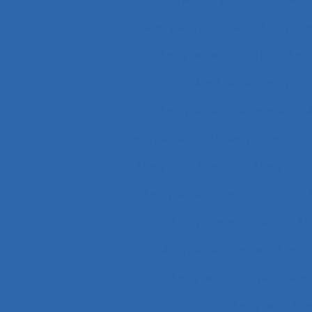
Analyse d’activité
Analyse 
Analyse de l'activité
Analy
Analyse de l’activité d
Analyse de la demande
A
analyse de pratiques professionn
Analyse de travail
Analyse de
Analyse des compétences
Analyse des risques
An
Analyse des tâches et ana
Analyse discursive
Anal
Analyse du tra