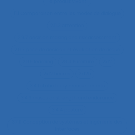
"le produit vivant"
11.1 Comparaison entre les modes de dialogue
2.11.3 attention
2.9.7 decision making and risk assessment
2.9.7 prise de décision et évaluation de risque
2.9.9 learning
28.4 Furniture
2x12
2x12 heures
2x12h
3.4.1 static body measurements
3.4.3 muscular strength and endurance
3.4.4 posture
37.11 Conception de systèmes et ingénierie des
interfaces