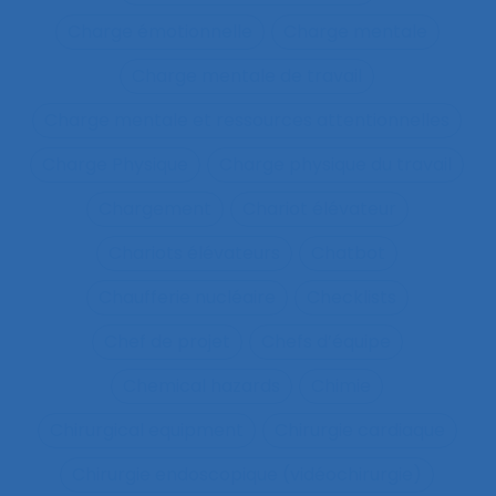
Charge émotionnelle
Charge mentale
Charge mentale de travail
Charge mentale et ressources attentionnelles
Charge Physique
Charge physique du travail
Chargement
Chariot élévateur
Chariots élévateurs
Chatbot
Chaufferie nucléaire
Checklists
Chef de projet
Chefs d’équipe
Chemical hazards
Chimie
Chirurgical equipment
Chirurgie cardiaque
Chirurgie endoscopique (vidéochirurgie)