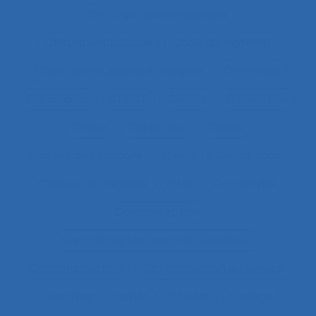
Chirurgie laparoscopique
Chirurgie robotique
Choix de matériel
Choix des situations à analyser
Chronique
Chroniques
CHSCT
Chutes
Cimenterie
Cirque
Cladistique
Classe
Classes de situations
Client
Climat social
Clinique de l’activité
CMR
Co-activité
Co-conception
Co-conception centrée utilisateur
Co-construction
Co-production du service
coaching
Cobot
Cobots
Codage