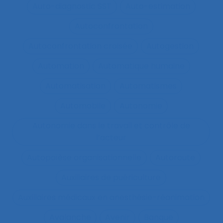
Auto-diagnostic SST
Auto-estimation
Autoconfrontation
Autoconfrontation croisée
Autogestion
Automation
Automatique humaine
Automatisation
Automatismes
Automobile
Autonomie
Autonomie dans le travail et contrôle de
l’acteur
Autopoïèse organisationnelle
Autoroute
Auxiliaires de puériculture
Auxiliaires médicaux en anesthésie-réanimation
Avalanche
Avenir
Banque