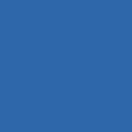
4.1.1 enfants
4.4 experience and practice
41.3.4 Skill demands
44 training
51.2 education
51.2 Education, training and safety programmes
63.1 Modélisation et simulation
63.5.2 Job analysis and skills analysis
8.4 Présentation et format de l'information
Abattoirs
Absence maladie
Absentéisme
Académique
Accélérateurs
Acceptabilité
Acceptabilité d’un produit
Acceptation
Acceptation située