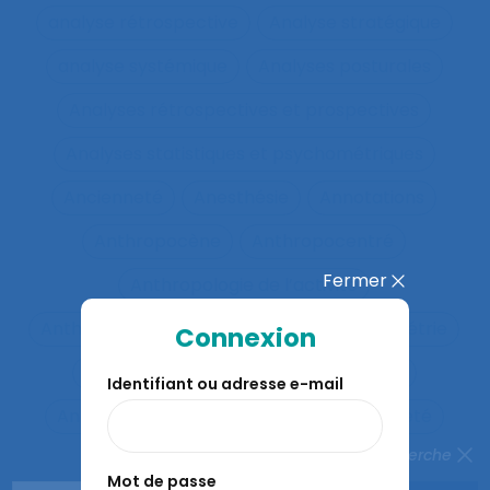
analyse rétrospective
Analyse stratégique
analyse systémique
Analyses posturales
Analyses rétrospectives et prospectives
Analyses statistiques et psychométriques
Ancienneté
Anesthésie
Annotations
Anthropocène
Anthropocentré
Fermer
Anthropologie de l’activité
Anthropologie économique
Anthropométrie
Connexion
Anthropotechnologie
Anticipation
Identifiant ou adresse e-mail
Anticiper et détecter les erreurs
Anxiété
Fermer la recherche
Apports méthodologiques
Mot de passe