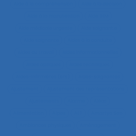
Aide à la compréhension
Aide à la décision
Aide à la manutention
Aide IHM
Aide médicale urgente
Aide soignant.e
Aide soignante
Aides à la conduite
Aides au travail
Aides informationnelles
Aides optiques
Aides techniques
Aides-infirmières (ers)
Aides-soignantes
Ajustement
Ajustement des représentations
Ajustements
Alarme
Aléas
Alimentation
Alpes
ALT
Amartya Sen
Ambiances physiques
Aménagement