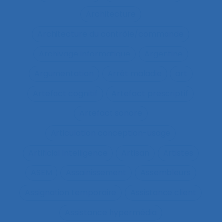
Architecture
Architecture du contrôle/commande
Archivage informatique
Argentine
Argumentation
Arrêt maladie
art
Artefact cognitif
Artefact prescriptif
Artefact sonore
Articulation conception-usage
Artificial Intelligence
Artisan
Artistes
ASEM
Assainissement
Assembleurs
Assignation temporaire
Assistance client
Assistance hypermédia