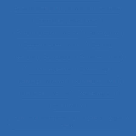
Caractéristiques du système de modélisation
Caractéristiques du travail
Caractéristiques humaines
Card-sorting
Cardiofréquence-mètrie
Caristes
Carrière
Carrossiers
Cartes cognitives
Cartes projectives
Catachrèse
Ceintures lombaires
Centrale nucléaire
Centrales nucléaires
Centre d’appels
centre de tri
Centres d'hébergement et de soins de longue
durée