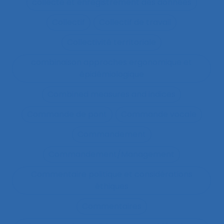
collecte et enregistrement des données
Collectif
Collectif de travail
Collectivité territoriale
combinaison approches ergonomique et
épidémiologique
Combined measures and indices
Commande de pont
Commande vocale
Commandement
Commandement/Management
Commentaire politique et considérations
éthiques
Commentaires