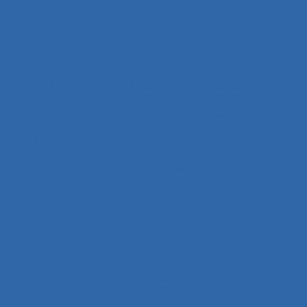
Bilan des actions de protection du métier
Binôme
Biomécanique
black-out
Blanchisseries
Blessé médullaire
Blessure
Blessures et maladies
Boîtes à gants
Bonnes pratiques
Borne tactile libre service
Boulangerie alternative
Briqueterie
BTP
Bulletins météorologiques
Bureau
Bureau paysager
Bureaux ouverts
Burnout
Bursite
Bus
Cadre
Cadre d’analyse implicite
Cadre intermédiaire
Cadres
Cadres dirigeants
Cadres intermédiaires