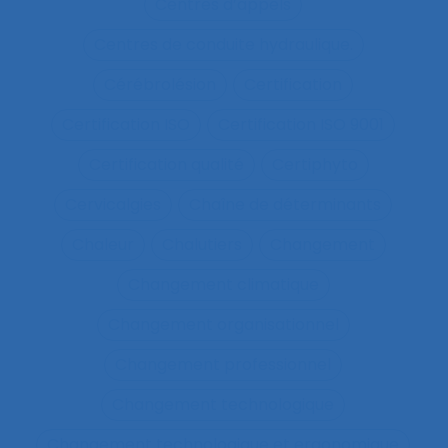
Centres d’appels
Centres de conduite hydraulique.
Cérébrolésion
Certification
Certification ISO
Certification ISO 9001
Certification qualité
Certiphyto
Cervicalgies
Chaîne de déterminants
Chaleur
Chalutiers
Changement
Changement climatique
Changement organisationnel
Changement professionnel
Changement technologique
Changement technologique et ergonomique