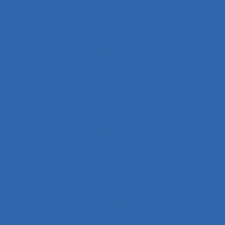
association professionnelle
Assurance-qualité
Astreinte
Astreinte psychique
astreinte thermique
Asymétries
Atelier collaboratif
Atteintes à la santé et au collectif
Attentes implicites
Attentes individuelles
Attention
Attention visuelle
Attitude
Attitudes
Attitudes au travail et satisfaction au travail
Attractivité
Authenticité
Auto-confrontation
Auto-diagnostic