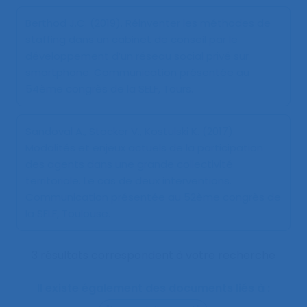
Berthod J.C. (2019).
Réinventer les méthodes de
staffing dans un cabinet de conseil par le
développement d’un réseau social privé sur
smartphone
. Communication présentée au
54ème congrès de la SELF, Tours.
Sandoval A., Stocker V., Kostulski K. (2017).
Modalités et enjeux actuels de la participation
des agents dans une grande collectivité
territoriale. Le cas de deux interventions
.
Communication présentée au 52ème congrès de
la SELF, Toulouse.
3 résultats correspondent à votre recherche
Il existe également des documents liés à :