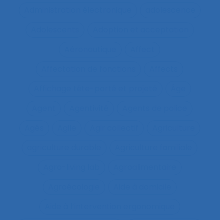
Administration électronique
adolescence
Adolescents
Adoption et acceptation
Aéronautique
Affect
Affectation de fonctions
Affects
Affichage tête-porté et projeté
Âge
Agent
Agentivité
Agents de police
Agés
Agile
Agir collectif
Agriculture
agriculture durable
Agriculture familiale
Agro-living lab
Agroalimentaire
Agroécologie
Aide à domicile
Aide à l’intervention ergonomique