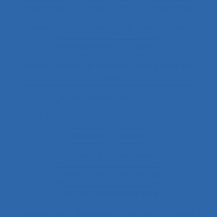
Alimentation
Alpes
ALT
Amartya Sen
Ambiances physiques
Aménagement
Aménagement de l’espace
Aménagement et disposition des postes de
travail
Aménagement territorial
Aménagements de postes de travail
Amiante
Analyse
Analyse a priori de risques
Analyse collective de pratique
Analyse conversationnelle
Analyse coût-avantage
Analyse d'incident