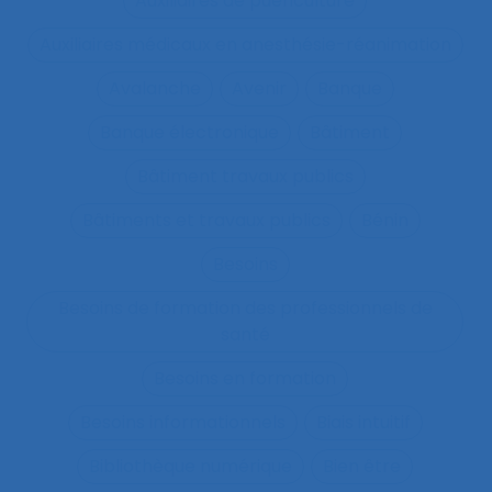
Auxiliaires de puériculture
Auxiliaires médicaux en anesthésie-réanimation
Avalanche
Avenir
Banque
Banque électronique
Bâtiment
Bâtiment travaux publics
Bâtiments et travaux publics
Bénin
Besoins
Besoins de formation des professionnels de
santé
Besoins en formation
Besoins informationnels
Biais intuitif
Bibliothèque numérique
Bien être