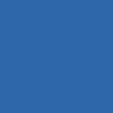
Chirurgical equipment
Chirurgie cardiaque
Chirurgie endoscopique (vidéochirurgie)
Chirurgie laparoscopique
Chirurgie robotique
Choix de matériel
Choix des situations à analyser
Chronique
Chroniques
CHSCT
Chutes
Cimenterie
Cirque
Cladistique
Classe
Classes de situations
Client
Climat social
Clinique de l’activité
CMR
Co-activité
Co-conception
Co-conception centrée utilisateur