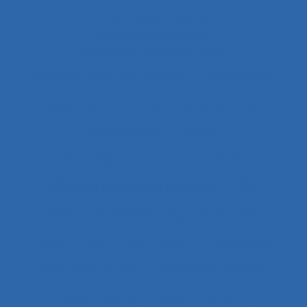
Adaptation motrice
Adaptation professionnelle
Administration électronique
adolescence
Adolescents
Adoption et acceptation
Aéronautique
Affect
Affectation de fonctions
Affects
Affichage tête-porté et projeté
Âge
Agent
Agentivité
Agents de police
Agés
Agile
Agir collectif
Agriculture
agriculture durable
Agriculture familiale
Agro-living lab
Agroalimentaire