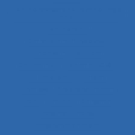
Centres d'hébergement et de soins de longue
durée
Centres d’appels
Centres de conduite hydraulique.
Cérébrolésion
Certification
Certification ISO
Certification ISO 9001
Certification qualité
Certiphyto
Cervicalgies
Chaîne de déterminants
Chaleur
Chalutiers
Changement
Changement climatique
Changement organisationnel