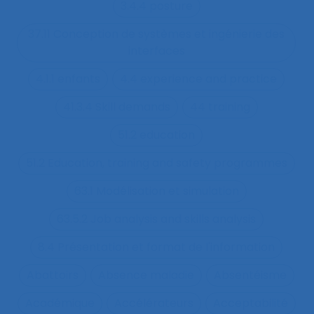
3.4.4 posture
37.11 Conception de systèmes et ingénierie des
interfaces
4.1.1 enfants
4.4 experience and practice
41.3.4 Skill demands
44 training
51.2 education
51.2 Education, training and safety programmes
63.1 Modélisation et simulation
63.5.2 Job analysis and skills analysis
8.4 Présentation et format de l'information
Abattoirs
Absence maladie
Absentéisme
Académique
Accélérateurs
Acceptabilité