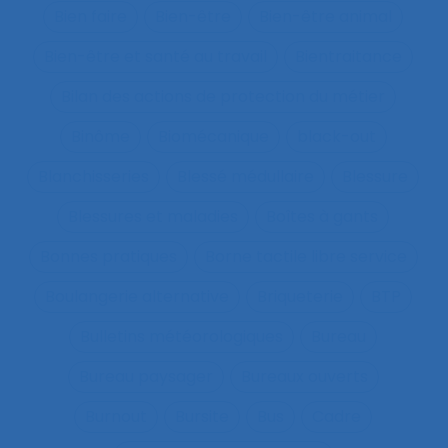
Bien faire
Bien-être
Bien-être animal
Bien-être et santé au travail
Bientraitance
Bilan des actions de protection du métier
Binôme
Biomécanique
black-out
Blanchisseries
Blessé médullaire
Blessure
Blessures et maladies
Boîtes à gants
Bonnes pratiques
Borne tactile libre service
Boulangerie alternative
Briqueterie
BTP
Bulletins météorologiques
Bureau
Bureau paysager
Bureaux ouverts
Burnout
Bursite
Bus
Cadre