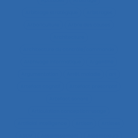
Aptitudes
Arbitrage
Arbitrage stratégique
Arbitrages
Arboriculture
Arbre des causes
Architecture
Architecture du contrôle/commande
Archivage informatique
Argentine
Argumentation
Arrêt maladie
art
Artefact cognitif
Artefact prescriptif
Artefact sonore
Articulation conception-usage
Artificial Intelligence
Artisan
Artistes
ASEM
Assainissement
Assembleurs