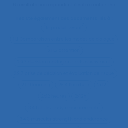
6 résultats correspondent à votre recherche
Il existe également des documents liés à :
"le produit vivant"
11.1 Comparaison entre les modes de dialogue
2.11.3 attention
2.9.7 decision making and risk assessment
2.9.7 prise de décision et évaluation de risque
2.9.9 learning
28.4 Furniture
2x12
2x12 heures
2x12h
3.4.1 static body measurements
3.4.3 muscular strength and endurance