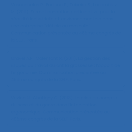
Vasconcelos R., Fortuna P., Teixeira S., Lacomblez
M. (2011).
Formation-action participative pour la
sécurité industrielle et environnementale dans
une entreprise “définie au masculin”
.
Communication présentée au 46ème congrès de
la SELF, Paris.
Gravel A.R., Malenfant R. (2011).
La gestion des
risques au travail durant la grossesse : l’apport de
l’ergonomie
. Communication présentée au
46ème congrès de la SELF, Paris.
Vezina N., Chatigny C. (2013).
La prise en compte
du sexe et du genre dans l’intervention
ergonomique
. Communication présentée au
48ème congrès de la SELF, Paris.