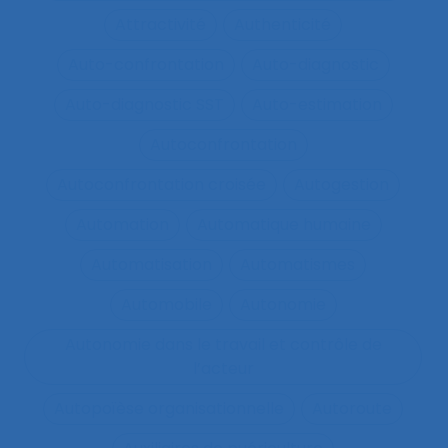
Attractivité
Authenticité
Auto-confrontation
Auto-diagnostic
Auto-diagnostic SST
Auto-estimation
Autoconfrontation
Autoconfrontation croisée
Autogestion
Automation
Automatique humaine
Automatisation
Automatismes
Automobile
Autonomie
Autonomie dans le travail et contrôle de
l’acteur
Autopoïèse organisationnelle
Autoroute