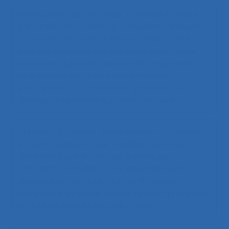
Lefrançois M., Sultan-Taïeb H., Laberge M., Major
M.E., Messing K., Vallieres A., Tchuindibi L., Gosselin
A., Labonte J.F., Leduc J., Mahar I., Raby J. (2025).
Rôle des pratiques collaboratives en contexte
d’horaires atypiques : apports de l’ergonomie à
un protocole de recherche-intervention
participative
. Communication présentée au
58ème congrès de la SELF, Paris Nanterre.
Zellweger A., Probst I., Politis Mercier M.P., Danuser
B., Wild P., Zenoni M., krief P. (2019).
Comment
améliorer la protection des travailleuses
enceintes ? Résultats d’une enquête auprès
d’entreprises de la santé et de l’industrie
alimentaire en Suisse
. Communication présentée
au 54ème congrès de la SELF, Tours.