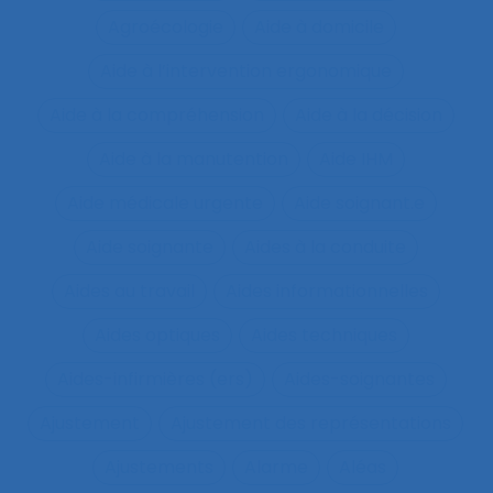
Agroécologie
Aide à domicile
Aide à l’intervention ergonomique
Aide à la compréhension
Aide à la décision
Aide à la manutention
Aide IHM
Aide médicale urgente
Aide soignant.e
Aide soignante
Aides à la conduite
Aides au travail
Aides informationnelles
Aides optiques
Aides techniques
Aides-infirmières (ers)
Aides-soignantes
Ajustement
Ajustement des représentations
Ajustements
Alarme
Aléas