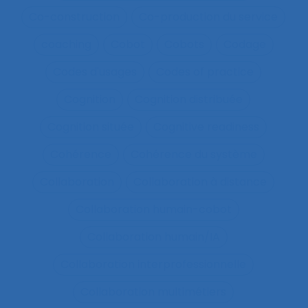
Co-construction
Co-production du service
coaching
Cobot
Cobots
Codage
Codes d'usages
Codes of practice
Cognition
Cognition distribuée
Cognition située
Cognitive readiness
Cohérence
Cohérence du système
Collaboration
Collaboration à distance
Collaboration humain-cobot
Collaboration humain/IA
Collaboration interprofessionnelle
Collaboration multimétiers