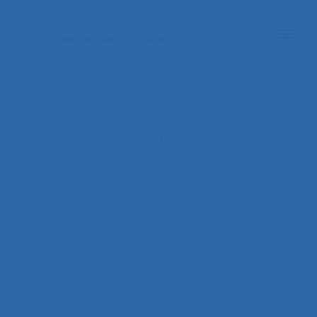
< Faire une nouvelle recherche documentaire
Tous les documents liés à
Femmes et travail
Lefrançois M., Barthe B., Messing K., Tirilly G.,
Cheyrouze M., Major M.E., Prunier-Poulmaire S.
(2025).
Articuler horaires atypiques et vie hors-
travail au prisme du genre : développement d’un
partenariat interdisciplinaire Québec-France
.
Communication présentée au 58ème congrès de
la SELF, Paris Nanterre.