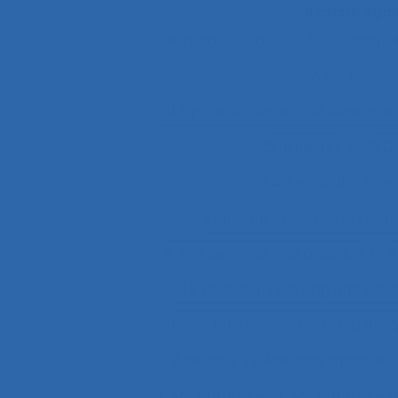
Il existe ég
"le produit vivant"
11.1 Compara
2.9.7 decisi
2.9.7 prise de décision et évaluatio
2x12 heures
2x12
3.4.3 muscular str
37.11 Conception de système
4.4 experience and practice
4
51.2 Education, training and sa
63.5.2 Job analysis and skills anal
Abattoirs
Absence maladie
Acceptabilité
Acceptabilité d