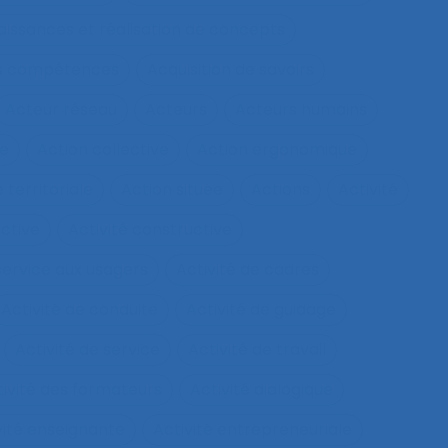
aissances et réalisation de concepts
les compétences
Acquisition de savoirs
Acteur réseau
Acteurs
Acteurs humains
ie
Action collective
Action ergonomique
 territoriale
Action située
Actions
Activité
ective
Activité constructive
 service aux usagers
Activité de cadres
Activité de conduite
Activité de guidage
Activité de service
Activité de travail
tivité des formateurs
Activité dialogique
vité enseignante
Activité entrepreneuriale