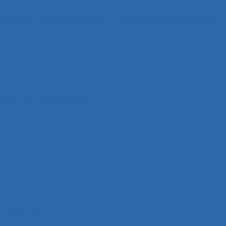
Agenda
Congrès de la SELF
L’ergonomie
Ressources
e et prévention
 de l’ergonomie et de la prévention dans un projet de conc
a SELF, Paris.
E DE L’ERGONOMIE ET DE LA PREVENTION DANS UN PROJET DE C
 de la SELF, Paris.
orrespondent à votre recherche