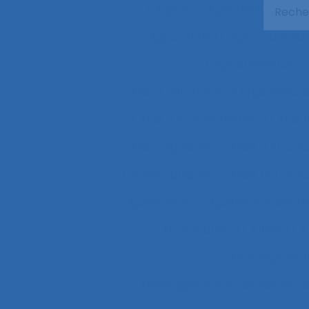
Agent
Agentivité
Agen
Agriculture
agriculture du
Agroalimentaire
Aide à l’intervention ergonomiqu
Aide à la manutention
Aide 
Aide soignante
Aides à la con
Aides optiques
Aides techniq
Ajustement
Ajustement des re
Alimentation
Alpes
A
Aménagemen
Aménagement et disposition de