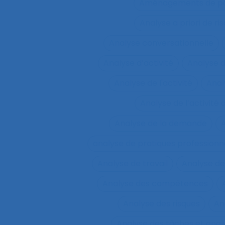
Aménagements de pos
Analyse a priori de ri
Analyse conversationnelle
Analyse d’activité
Analyse 
Analyse de l'activité
Analy
Analyse de l’activité d
Analyse de la demande
A
analyse de pratiques professionn
Analyse de travail
Analyse de
Analyse des compétences
Analyse des risques
An
Analyse des tâches et ana