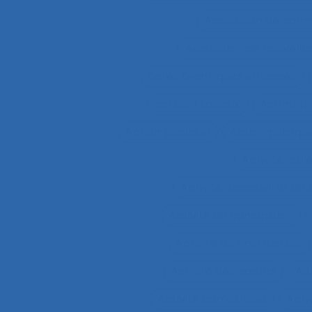
Acquisition de conn
Acquisition de nouvel
actes techniques efficaces
acteurs sociaux
Actimétr
Action publique
Action publique
Activité coll
Activité d’accueil et de
Activité de conception
Activité de l’instructeur
Activité des cadres
Ac
Activité domestique
Acti