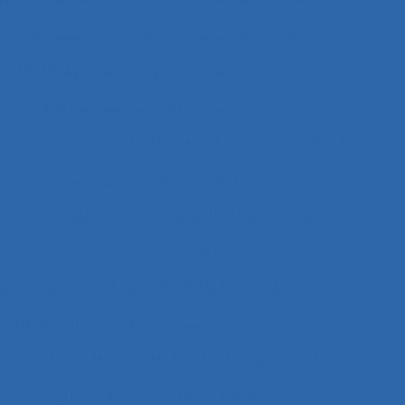
yse du coût/bénéfice
Analyse du travail
vail et analyse de compétences
vail et analyse des compétences
étences
Analyse du travail et des savoirs-faire
e
Analyse ergonomique de l’activité
avail
Analyse et aménagement du travail
le
Analyse fonctionnelle du besoin
 données
Analyse globale de la demande
nisationnelle et ergonomique
tuations de travail
analyse rétrospective
nalyse systémique
Analyses posturales