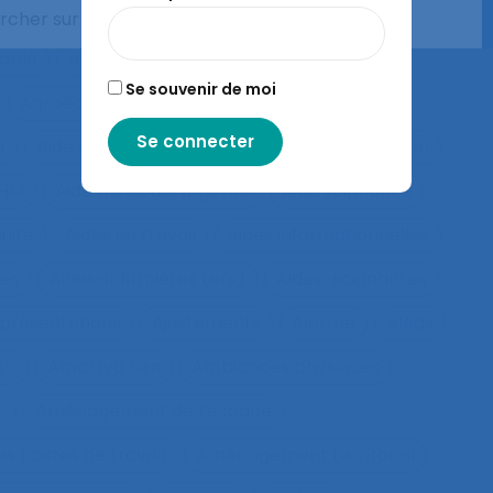
ts de police
Agés
Agile
Agir collectif
rable
Agriculture familiale
Agro-living lab
Se souvenir de moi
Agroécologie
Aide à domicile
e
Aide à la compréhension
Aide à la décision
IHM
Aide médicale urgente
Aide soignant.e
duite
Aides au travail
Aides informationnelles
ues
Aides-infirmières (ers)
Aides-soignantes
présentations
Ajustements
Alarme
Aléas
LT
Amartya Sen
Ambiances physiques
t
Aménagement de l’espace
s postes de travail
Aménagement territorial