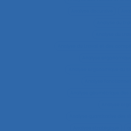
Analyse discursive
Anal
Analyse du tra
Analyse du tra
Analyse du travail et des comp
Analyse ergonomiqu
Analyse ergonomique du tr
Analyse fonctionnel
Analyse géométrique des
Analyse orga
Analyse quantitative des si
Analyse stratégique
a