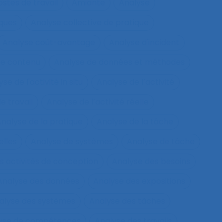
tes de travail
Amiante
Analyse
sques
Analyse collective de pratique
Analyse coût-avantage
Analyse d'incident
de contenu
Analyse de données et méthodes
se de l'activité in situ
Analyse de l’activité
e travail
Analyse de l’activité réelle
nalyse de la pratique
Analyse de la tâche
elles
Analyse de systèmes
Analyse de tâche
s activités de conception
Analyse des besoins
Analyse des données
Analyse des expositions
alyse des systèmes
Analyse des tâches
lyse de compétences
Analyse des travails