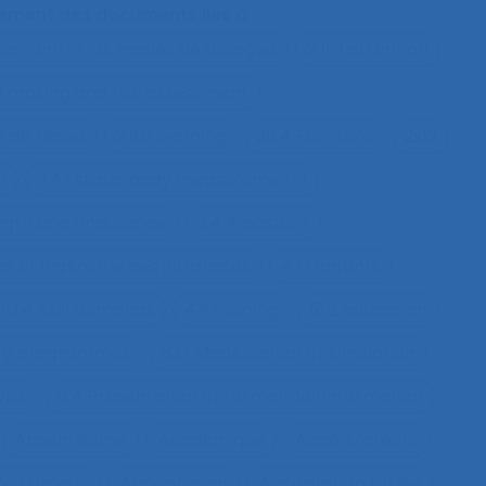
alement des documents liés à :
ison entre les modes de dialogue
2.11.3 attention
on making and risk assessment
n de risque
2.9.9 learning
28.4 Furniture
2x12
h
3.4.1 static body measurements
ength and endurance
3.4.4 posture
s et ingénierie des interfaces
4.1.1 enfants
1.3.4 Skill demands
44 training
51.2 education
fety programmes
63.1 Modélisation et simulation
ysis
8.4 Présentation et format de l'information
Absentéisme
Académique
Accélérateurs
’un produit
Acceptation
Acceptation située