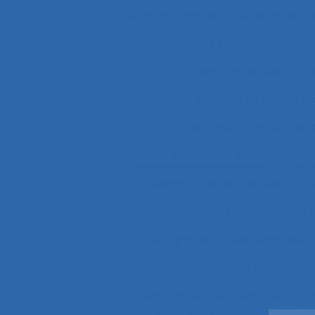
Activité humaine
Activité inst
Activité psycho-socio-éd
Activités artistiques
A
Activités en temps p
Activités productives 
Acuité visuelle sur écran
Adap
Adaptabilité et flexibilité du 
Adaptation de l’outil
adaptat
Adaptation professionnelle
Adolescents
Adoption
Affectation de fonctions
Af