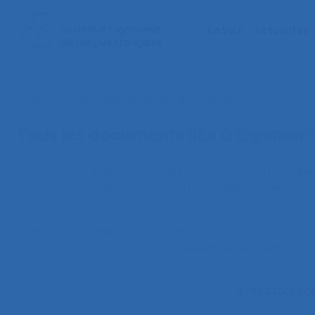
La SELF
Actualités
< Faire une nouvelle recherche documentaire
Tous les documents liés à
Ergonomi
Lamonde F., Beaufort P., Richard J.G. (2003).
La pratique
usine
. Communication présentée au 38ème congrès de l
Lamonde F., Beaufort P., Richard J.G. (2003).
LA PRATIQU
D’UNE USINE
. Communication présentée au 38ème congrès
2 résultats c