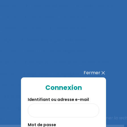
rumentée
Activité médiatisée
Activité physique
ucative
Activité réelle
Activité située
ctivités collectives
Activités de service
artagé
Activités Physiques Adaptées
et constructives
Activités répétitives
tabilité
Adaptabilité et flexibilité des systèmes
Fermer
système
Adaptation
Adaptation à la règle
ion en situation de crise
Adaptation motrice
Connexion
Administration électronique
adolescence
Identifiant ou adresse e-mail
 et acceptation
Aéronautique
Affect
Fermer la rec
fects
Affichage tête-porté et projeté
Âge
Mot de passe