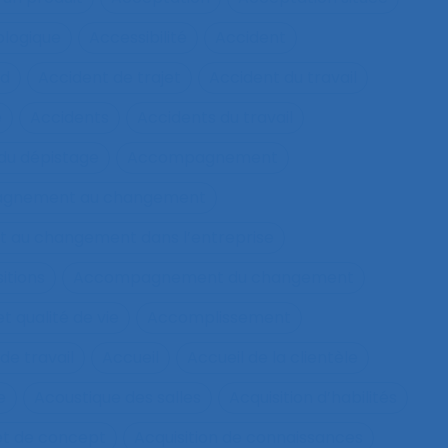
ologique
Accessibilité
Accident
nd
Accident de trajet
Accident du travail
e
Accidents
Accidents du travail
u dépistage
Accompagnement
gnement au changement
au changement dans l’entreprise
itions
Accompagnement du changement
qualité de vie
Accomplissement
de travail
Accueil
Accueil de la clientèle
e
Acoustique des salles
Acquisition d’habilités
et de concept
Acquisition de connaissances