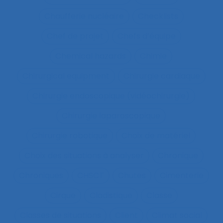
Chaufferie nucléaire
Checklists
Chef de projet
Chefs d’équipe
Chemical hazards
Chimie
Chirurgical equipment
Chirurgie cardiaque
Chirurgie endoscopique (vidéochirurgie)
Chirurgie laparoscopique
Chirurgie robotique
Choix de matériel
Choix des situations à analyser
Chronique
Chroniques
CHSCT
Chutes
Cimenterie
Cirque
Cladistique
Classe
Classes de situations
Client
Climat social