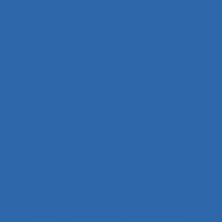
Adaptation
Adaptation à la règle
Adaptation de l’outil
adaptation en situation de crise
Adaptation motrice
Adaptation professionnelle
Administration électronique
adolescence
Adolescents
Adoption et acceptation
Aéronautique
Affect
Affectation de fonctions
Affects
Affichage tête-porté et projeté
Âge
Agent
Agentivité
Agents de police