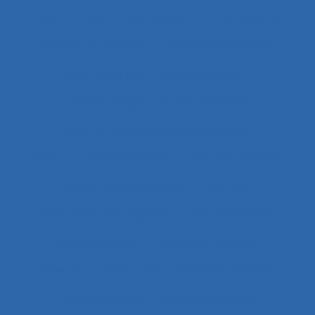
Agés
Agile
Agir collectif
Agriculture
agriculture durable
Agriculture familiale
Agro-living lab
Agroalimentaire
Agroécologie
Aide à domicile
Aide à l’intervention ergonomique
Aide à la compréhension
Aide à la décision
Aide à la manutention
Aide IHM
Aide médicale urgente
Aide soignant.e
Aide soignante
Aides à la conduite
Aides au travail
Aides informationnelles
Aides optiques
Aides techniques