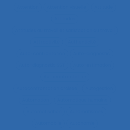
Attention
Attention visuelle
Attitude
Attitudes
Attitudes au travail et satisfaction au travail
Attractivité
Authenticité
Auto-confrontation
Auto-diagnostic
Auto-diagnostic SST
Auto-estimation
Autoconfrontation
Autoconfrontation croisée
Autogestion
Automation
Automatique humaine
Automatisation
Automatismes
Automobile
Autonomie