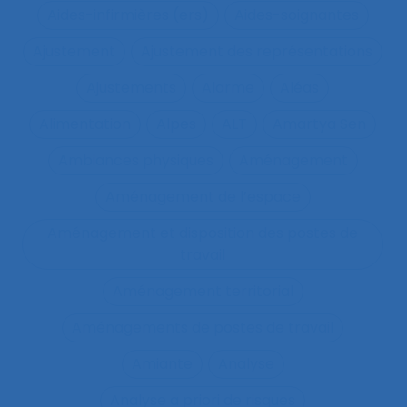
Aides-infirmières (ers)
Aides-soignantes
Ajustement
Ajustement des représentations
Ajustements
Alarme
Aléas
Alimentation
Alpes
ALT
Amartya Sen
Ambiances physiques
Aménagement
Aménagement de l’espace
Aménagement et disposition des postes de
travail
Aménagement territorial
Aménagements de postes de travail
Amiante
Analyse
Analyse a priori de risques