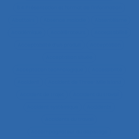
8.4 Présentation et format de l'information
Abattoirs
Absence maladie
Absentéisme
Académique
Accélérateurs
Acceptabilité
Acceptabilité d’un produit
Acceptation
Acceptation située
Acceptation technologique
Accessibilité
Accident
Accident de Three-Mile Island
Accident de trajet
Accident du travail
Accident systémique
Accidents
Accidents du travail
Accompagnateur du dépistage