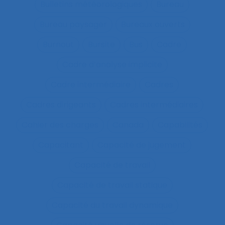
Bulletins météorologiques
Bureau
Bureau paysager
Bureaux ouverts
Burnout
Bursite
Bus
Cadre
Cadre d’analyse implicite
Cadre intermédiaire
Cadres
Cadres dirigeants
Cadres intermédiaires
Cahier des charges
Canada
Capabilités
Capacitant
Capacité de jugement
Capacité de travail
Capacité de travail statique
Capacité du travail dynamique