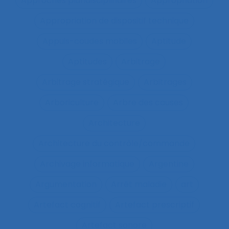
Approches pluridisciplinaires
Appropriation
Appropriation de dispositif technique
Appuis-coudes mobiles
Aptitude
Aptitudes
Arbitrage
Arbitrage stratégique
Arbitrages
Arboriculture
Arbre des causes
Architecture
Architecture du contrôle/commande
Archivage informatique
Argentine
Argumentation
Arrêt maladie
art
Artefact cognitif
Artefact prescriptif
Artefact sonore