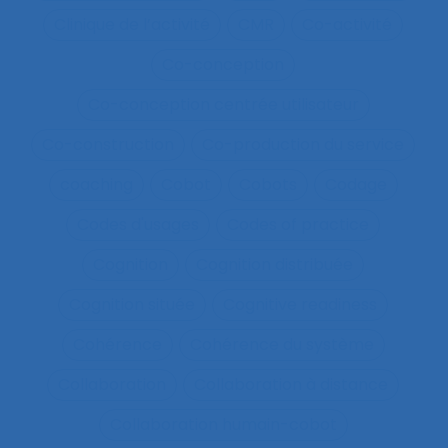
Clinique de l’activité
CMR
Co-activité
Co-conception
Co-conception centrée utilisateur
Co-construction
Co-production du service
coaching
Cobot
Cobots
Codage
Codes d'usages
Codes of practice
Cognition
Cognition distribuée
Cognition située
Cognitive readiness
Cohérence
Cohérence du système
Collaboration
Collaboration à distance
Collaboration humain-cobot