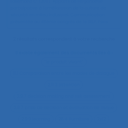
Lallemand C. (2011).
Apports de l’ergonomie
participative à l’amélioration de la culture de
sécurité en milieu industriel
. Communication
présentée au 46ème congrès de la SELF, Paris.
2 résultats correspondent à votre recherche
Il existe également des documents liés à :
"le produit vivant"
11.1 Comparaison entre les modes de dialogue
2.11.3 attention
2.9.7 decision making and risk assessment
2.9.7 prise de décision et évaluation de risque
2.9.9 learning
28.4 Furniture
2x12