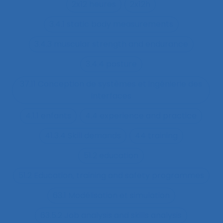
2x12 heures
2x12h
3.4.1 static body measurements
3.4.3 muscular strength and endurance
3.4.4 posture
37.11 Conception de systèmes et ingénierie des
interfaces
4.1.1 enfants
4.4 experience and practice
41.3.4 Skill demands
44 training
51.2 education
51.2 Education, training and safety programmes
63.1 Modélisation et simulation
63.5.2 Job analysis and skills analysis