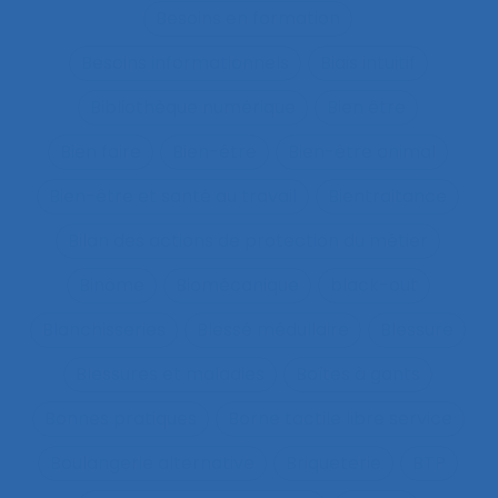
Besoins en formation
Besoins informationnels
Biais intuitif
Bibliothèque numérique
Bien être
Bien faire
Bien-être
Bien-être animal
Bien-être et santé au travail
Bientraitance
Bilan des actions de protection du métier
Binôme
Biomécanique
black-out
Blanchisseries
Blessé médullaire
Blessure
Blessures et maladies
Boîtes à gants
Bonnes pratiques
Borne tactile libre service
Boulangerie alternative
Briqueterie
BTP