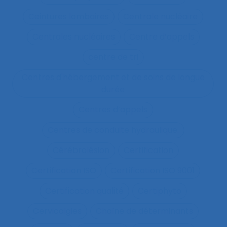
Ceintures lombaires
Centrale nucléaire
Centrales nucléaires
Centre d’appels
centre de tri
Centres d'hébergement et de soins de longue
durée
Centres d’appels
Centres de conduite hydraulique.
Cérébrolésion
Certification
Certification ISO
Certification ISO 9001
Certification qualité
Certiphyto
Cervicalgies
Chaîne de déterminants