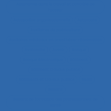
Autonomie dans le travail et contrôle de
l’acteur
Autopoïèse organisationnelle
Autoroute
Auxiliaires de puériculture
Auxiliaires médicaux en anesthésie-réanimation
Avalanche
Avenir
Banque
Banque électronique
Bâtiment
Bâtiment travaux publics
Bâtiments et travaux publics
Bénin
Besoins
Besoins de formation des professionnels de
santé