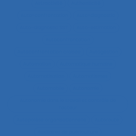
Attractivité
Authenticité
Auto-confrontation
Auto-diagnostic
Auto-diagnostic SST
Auto-estimation
Autoconfrontation
Autoconfrontation croisée
Autogestion
Automation
Automatique humaine
Automatisation
Automatismes
Automobile
Autonomie
Autonomie dans le travail et contrôle de
l’acteur
Autopoïèse organisationnelle
Autoroute
Auxiliaires de puériculture