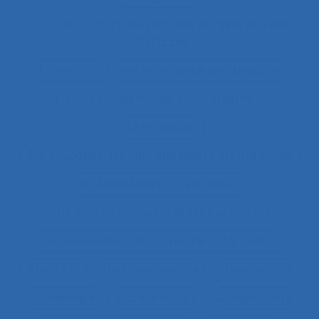
37.11 Conception de systèmes et ingénierie des
interfaces
4.1.1 enfants
4.4 experience and practice
41.3.4 Skill demands
44 training
51.2 education
51.2 Education, training and safety programmes
63.1 Modélisation et simulation
63.5.2 Job analysis and skills analysis
8.4 Présentation et format de l'information
Abattoirs
Absence maladie
Absentéisme
Académique
Accélérateurs
Acceptabilité