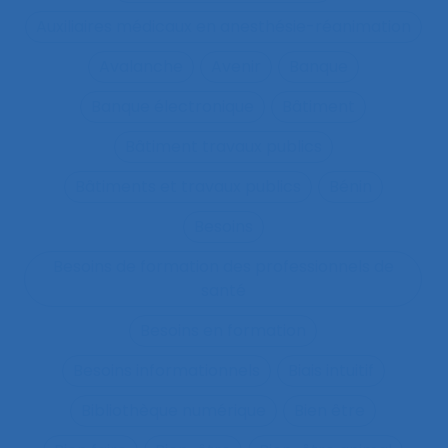
Auxiliaires médicaux en anesthésie-réanimation
Avalanche
Avenir
Banque
Banque électronique
Bâtiment
Bâtiment travaux publics
Bâtiments et travaux publics
Bénin
Besoins
Besoins de formation des professionnels de
santé
Besoins en formation
Besoins informationnels
Biais intuitif
Bibliothèque numérique
Bien être