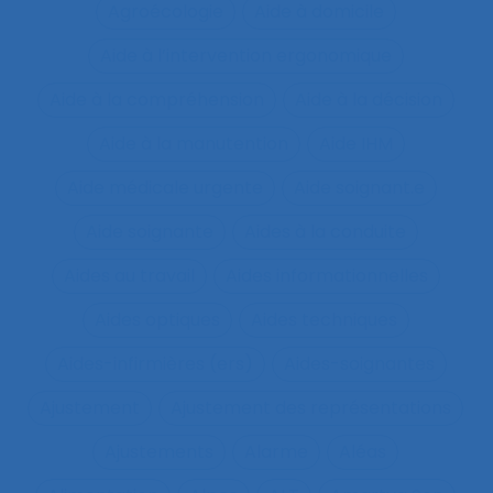
Agroécologie
Aide à domicile
Aide à l’intervention ergonomique
Aide à la compréhension
Aide à la décision
Aide à la manutention
Aide IHM
Aide médicale urgente
Aide soignant.e
Aide soignante
Aides à la conduite
Aides au travail
Aides informationnelles
Aides optiques
Aides techniques
Aides-infirmières (ers)
Aides-soignantes
Ajustement
Ajustement des représentations
Ajustements
Alarme
Aléas