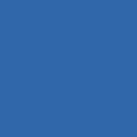
Arbitrage stratégique
Arbitrages
Arboriculture
Arbre des causes
Architecture
Architecture du contrôle/commande
Archivage informatique
Argentine
Argumentation
Arrêt maladie
art
Artefact cognitif
Artefact prescriptif
Artefact sonore
Articulation conception-usage
Artificial Intelligence
Artisan
Artistes
ASEM
Assainissement
Assembleurs