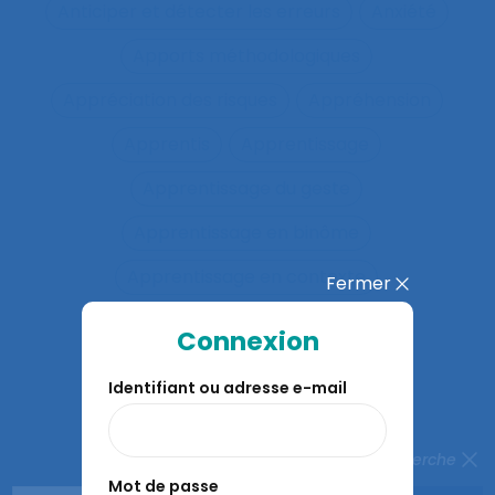
Anticiper et détecter les erreurs
Anxiété
Apports méthodologiques
Appréciation des risques
Appréhension
Apprentis
Apprentissage
Apprentissage du geste
Apprentissage en binôme
Apprentissage en contexte
Fermer
Apprentissage expansif
Connexion
Apprentissage interactif
Identifiant ou adresse e-mail
Apprentissage organisationnel
Apprentissage situé
Fermer la recherche
Mot de passe