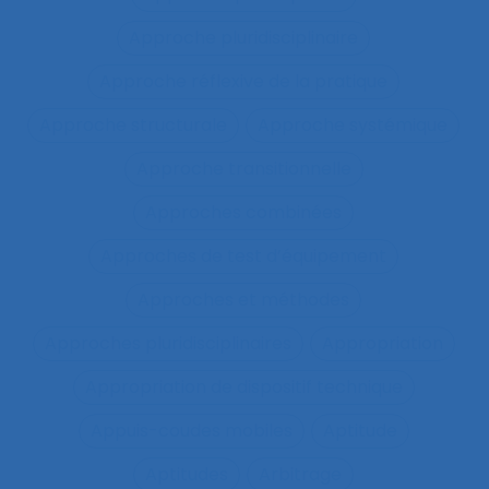
Approche pluridisciplinaire
Approche réflexive de la pratique
Approche structurale
Approche systémique
Approche transitionnelle
Approches combinées
Approches de test d’équipement
Approches et méthodes
Approches pluridisciplinaires
Appropriation
Appropriation de dispositif technique
Appuis-coudes mobiles
Aptitude
Aptitudes
Arbitrage