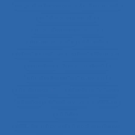
Assignation temporaire
Assistance client
Assistance hypermédia
association professionnelle
Assurance-qualité
Astreinte
Astreinte psychique
astreinte thermique
Asymétries
Atelier collaboratif
Atteintes à la santé et au collectif
Attentes implicites
Attentes individuelles
Attention
Attention visuelle
Attitude
Attitudes
Attitudes au travail et satisfaction au travail