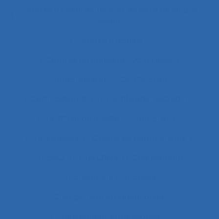
Centres d'hébergement et de soins de longue
durée
Centres d’appels
Centres de conduite hydraulique.
Cérébrolésion
Certification
Certification ISO
Certification ISO 9001
Certification qualité
Certiphyto
Cervicalgies
Chaîne de déterminants
Chaleur
Chalutiers
Changement
Changement climatique
Changement organisationnel
Changement professionnel