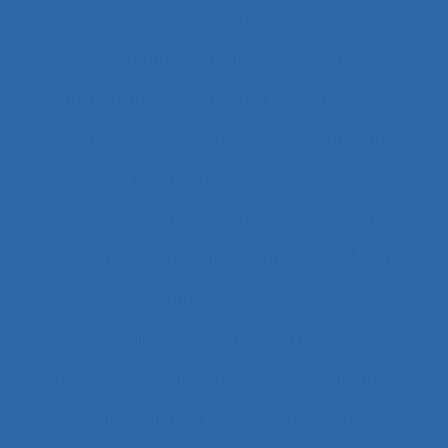
Adaptation motrice
Adaptation professionnelle
Administration électronique
adolescence
Adolescents
Adoption et acceptation
Aéronautique
Affect
Affectation de fonctions
Affects
Affichage tête-porté et projeté
Âge
Agent
Agentivité
Agents de police
Agés
Agile
Agir collectif
Agriculture
agriculture durable
Agriculture familiale
Agro-living lab
Agroalimentaire