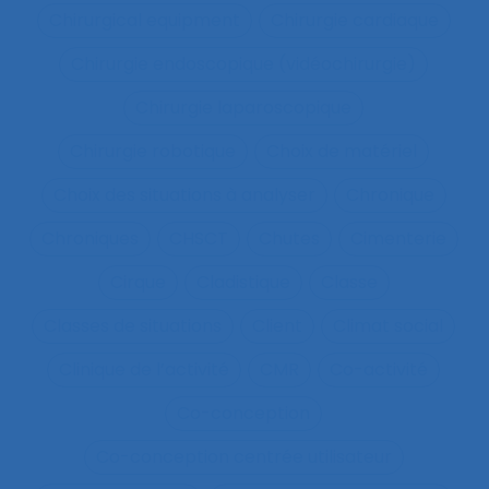
Chirurgical equipment
Chirurgie cardiaque
Chirurgie endoscopique (vidéochirurgie)
Chirurgie laparoscopique
Chirurgie robotique
Choix de matériel
Choix des situations à analyser
Chronique
Chroniques
CHSCT
Chutes
Cimenterie
Cirque
Cladistique
Classe
Classes de situations
Client
Climat social
Clinique de l’activité
CMR
Co-activité
Co-conception
Co-conception centrée utilisateur