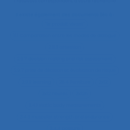
1 résultats correspondent à votre recherche
Il existe également des documents liés à :
"le produit vivant"
11.1 Comparaison entre les modes de dialogue
2.11.3 attention
2.9.7 decision making and risk assessment
2.9.7 prise de décision et évaluation de risque
2.9.9 learning
28.4 Furniture
2x12
2x12 heures
2x12h
3.4.1 static body measurements
3.4.3 muscular strength and endurance
3.4.4 posture