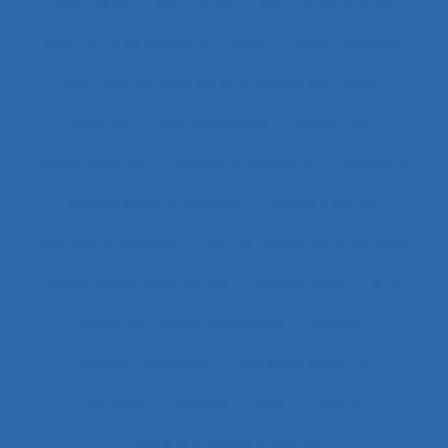
Bien faire
Bien-être
Bien-être animal
Bien-être et santé au travail
Bientraitance
Bilan des actions de protection du métier
Binôme
Biomécanique
black-out
Blanchisseries
Blessé médullaire
Blessure
Blessures et maladies
Boîtes à gants
Bonnes pratiques
Borne tactile libre service
Boulangerie alternative
Briqueterie
BTP
Bulletins météorologiques
Bureau
Bureau paysager
Bureaux ouverts
Burnout
Bursite
Bus
Cadre
Cadre d’analyse implicite