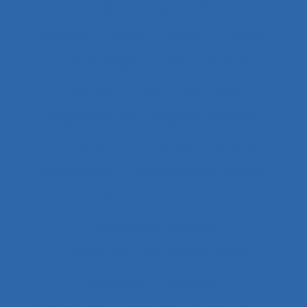
Co-construction
Co-production du service
coaching
Cobot
Cobots
Codage
Codes d'usages
Codes of practice
Cognition
Cognition distribuée
Cognition située
Cognitive readiness
Cohérence
Cohérence du système
Collaboration
Collaboration à distance
Collaboration humain-cobot
Collaboration humain/IA
Collaboration interprofessionnelle
Collaboration multimétiers