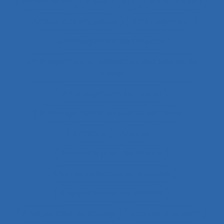
Alimentation
Alpes
ALT
Amartya Sen
Ambiances physiques
Aménagement
Aménagement de l’espace
Aménagement et disposition des postes de
travail
Aménagement territorial
Aménagements de postes de travail
Amiante
Analyse
Analyse a priori de risques
Analyse collective de pratique
Analyse conversationnelle
Analyse coût-avantage
Analyse d'incident