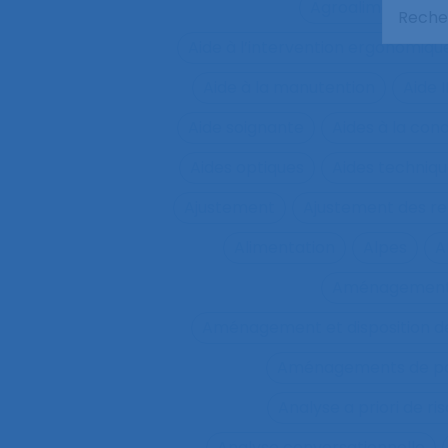
Agroalimentaire
Aide à l’intervention ergonomiqu
Aide à la manutention
Aide 
Aide soignante
Aides à la con
Aides optiques
Aides techniq
Ajustement
Ajustement des re
Alimentation
Alpes
A
Aménagemen
Aménagement et disposition de
Aménagements de pos
Analyse a priori de ri
Analyse conversationnelle