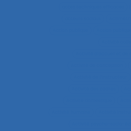
actes techniques efficaces
acteurs sociaux
Actimétr
Action publique
Action publique
Activité coll
Activité d’accueil et de
Activité de conception
Activité de l’instructeur
Activité des cadres
Ac
Activité domestique
Acti
Activité humaine
Activité inst
Activité psycho-socio-éd