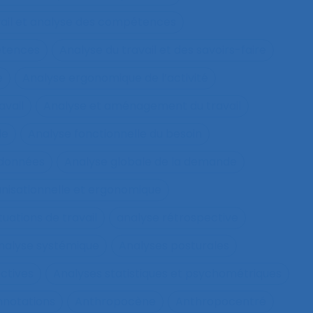
vail et analyse des compétences
étences
Analyse du travail et des savoirs-faire
e
Analyse ergonomique de l’activité
avail
Analyse et aménagement du travail
le
Analyse fonctionnelle du besoin
 données
Analyse globale de la demande
nisationnelle et ergonomique
tuations de travail
analyse rétrospective
nalyse systémique
Analyses posturales
ctives
Analyses statistiques et psychométriques
nnotations
Anthropocène
Anthropocentré