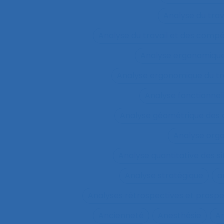
Analyse du tra
Analyse du travail et des comp
Analyse ergonomiqu
Analyse ergonomique du tr
Analyse fonctionnel
Analyse géométrique des
Analyse orga
Analyse quantitative des si
Analyse stratégique
a
Analyses rétrospectives et prospe
Ancienneté
Anesthésie
A