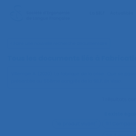
La SELF
Actualités
< Faire une nouvelle recherche documentaire
Tous les documents liés à
Fabricati
Villemain A. (2020).
La fabrique de la crise : Que se passe 
présentée au 55ème congrès de la SELF, En Visio.
1 résultats c
Il existe ég
"le produit vivant"
11.1 Compara
2.9.7 decisi