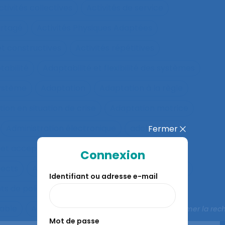
ctivités collectives
Activités de service
artagé
Activités Physiques Adaptées
et constructives
Activités répétitives
tabilité
Adaptabilité et flexibilité des systèmes
système
Adaptation
Adaptation à la règle
ion en situation de crise
Adaptation motrice
Administration électronique
adolescence
Fermer
 et acceptation
Aéronautique
Affect
Connexion
fects
Affichage tête-porté et projeté
Âge
Identifiant ou adresse e-mail
ts de police
Agés
Agile
Agir collectif
rable
Agriculture familiale
Agro-living lab
Fermer la rec
Mot de passe