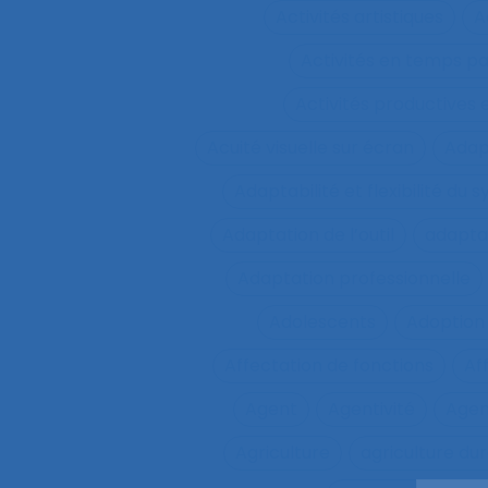
Activités artistiques
A
Activités en temps p
Activités productives 
Acuité visuelle sur écran
Adap
Adaptabilité et flexibilité du 
Adaptation de l’outil
adaptat
Adaptation professionnelle
Adolescents
Adoption
Affectation de fonctions
Af
Agent
Agentivité
Agen
Agriculture
agriculture du