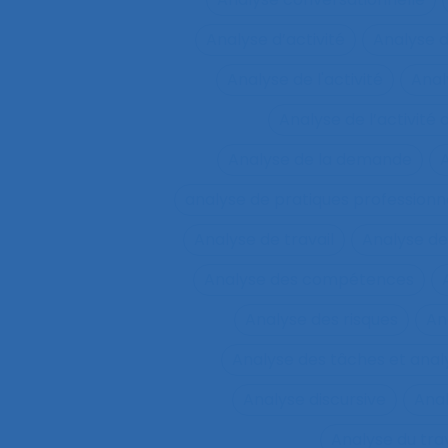
Analyse d’activité
Analyse 
Analyse de l'activité
Analy
Analyse de l’activité d
Analyse de la demande
A
analyse de pratiques professionn
Analyse de travail
Analyse de
Analyse des compétences
Analyse des risques
An
Analyse des tâches et ana
Analyse discursive
Anal
Analyse du tra