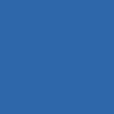
n de risque
2.9.9 learning
28.4 Furniture
2x12
h
3.4.1 static body measurements
ength and endurance
3.4.4 posture
s et ingénierie des interfaces
4.1.1 enfants
1.3.4 Skill demands
44 training
51.2 education
fety programmes
63.1 Modélisation et simulation
ysis
8.4 Présentation et format de l'information
Absentéisme
Académique
Accélérateurs
’un produit
Acceptation
Acceptation située
ologique
Accessibilité
Accident
nd
Accident de trajet
Accident du travail