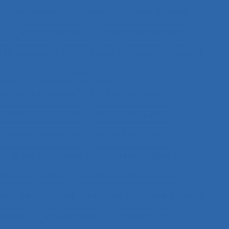
Acteur réseau
Acteurs
Acteurs humains
ie
Action collective
Action ergonomique
 territoriale
Action située
Actions
Activité
ective
Activité constructive
 service aux usagers
Activité de cadres
Activité de conduite
Activité de guidage
Activité de service
Activité de travail
tivité des formateurs
Activité dialogique
vité enseignante
Activité entrepreneuriale
rumentée
Activité médiatisée
Activité physique
ucative
Activité réelle
Activité située