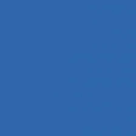
Accident systémiqu
Accompagnateur d
Accompa
Accompagnement 
accompagnement des trans
Accompagnement et 
Accroissement de la charge 
Accueil physique
Accueil-triag
Acquisition de connaissance 
Acquisition de conn
Acquisition de nouvel