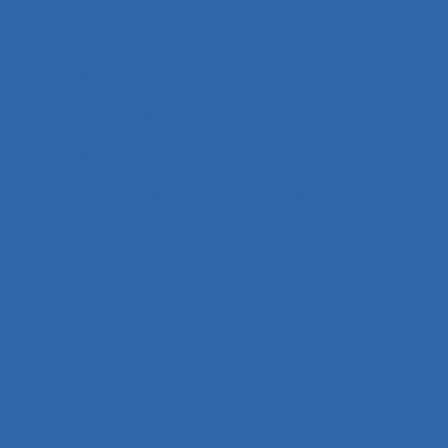
e
Accidents
Accidents du travail
u dépistage
Accompagnement
gnement au changement
au changement dans l’entreprise
itions
Accompagnement du changement
qualité de vie
Accomplissement
de travail
Accueil
Accueil de la clientèle
e
Acoustique des salles
Acquisition d’habilités
et de concept
Acquisition de connaissances
aissances et réalisation de concepts
les compétences
Acquisition de savoirs