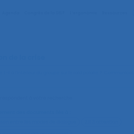
Agenda
Congrès de la SELF
L’ergonomie
Ressources
on de la crise
t-il à l’intérieur du groupe sur le raid polaire ?
. Communicat
orrespondent à votre recherche
alement des documents liés à :
ison entre les modes de dialogue
2.11.3 attention
on making and risk assessment