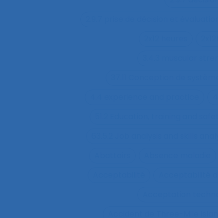
2.9.7 prise de décision et évaluatio
2x12 heures
2x12
3.4.3 muscular str
37.11 Conception de système
4.4 experience and practice
4
51.2 Education, training and sa
63.5.2 Job analysis and skills anal
Abattoirs
Absence maladie
Acceptabilité
Acceptabilité d
Acceptation techn
Accident de Three-Mile Isla