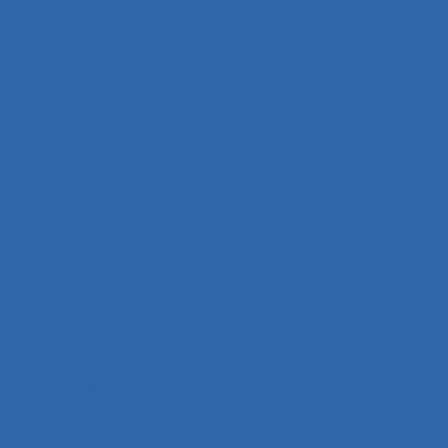
Approches pluridisciplinaires
Appropriation
Appropriation de dispositif technique
Appuis-coudes mobiles
Aptitude
Aptitudes
Arbitrage
Arbitrage stratégique
Arbitrages
Arboriculture
Arbre des causes
Architecture
Architecture du contrôle/commande
Archivage informatique
Argentine
Argumentation
Arrêt maladie
art
Artefact cognitif
Artefact prescriptif