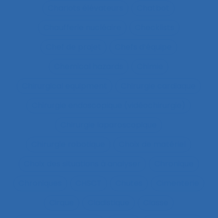
Chariots élévateurs
Chatbot
Chaufferie nucléaire
Checklists
Chef de projet
Chefs d’équipe
Chemical hazards
Chimie
Chirurgical equipment
Chirurgie cardiaque
Chirurgie endoscopique (vidéochirurgie)
Chirurgie laparoscopique
Chirurgie robotique
Choix de matériel
Choix des situations à analyser
Chronique
Chroniques
CHSCT
Chutes
Cimenterie
Cirque
Cladistique
Classe