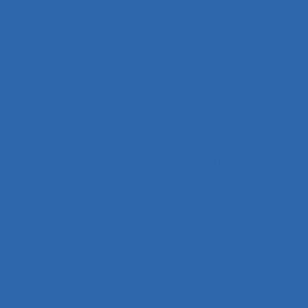
Bulletins météorologiques
Bureau
Bureau paysager
Bureaux ouverts
Burnout
Bursite
Bus
Cadre
Cadre d’analyse implicite
Cadre intermédiaire
Cadres
Cadres dirigeants
Cadres intermédiaires
Cahier des charges
Canada
Capabilités
Capacitant
Capacité de jugement
Capacité de travail
Capacité de travail statique
Capacité du travail dynamique