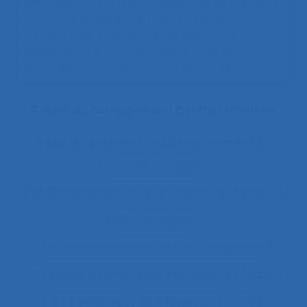
Burkhardt J.M. (2011).
Évaluation de la qualité de la
collaboration lors d’une situation à risque : le cas
de la gestion d’un événement NRBC par une
équipe multidisciplinaire
. Communication
présentée au 46ème congrès de la SELF, Paris.
2 résultats correspondent à votre recherche
Il existe également des documents liés à :
"le produit vivant"
11.1 Comparaison entre les modes de dialogue
2.11.3 attention
2.9.7 decision making and risk assessment
2.9.7 prise de décision et évaluation de risque
2.9.9 learning
28.4 Furniture
2x12