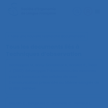
< Faire une nouvelle recherche documentaire
Tous les documents liés à
Techniques d’observation
Secheppet M., Bony-Dandrieux A., Bouillet P., Tixier
J. (2022).
Développer l’observation des exercices
pour la formation des cellules de crise
.
Communication présentée au 56ème congrès de
la SELF, Genève.
Gaudin C., Delgoulet C., Gounelle C., Verneuil L.,