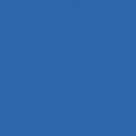
Adaptabilité et flexibilité du système
Adaptation
Adaptation à la règle
Adaptation de l’outil
adaptation en situation de crise
Adaptation motrice
Adaptation professionnelle
Administration électronique
adolescence
Adolescents
Adoption et acceptation
Aéronautique
Affect
Affectation de fonctions
Affects
Affichage tête-porté et projeté
Âge