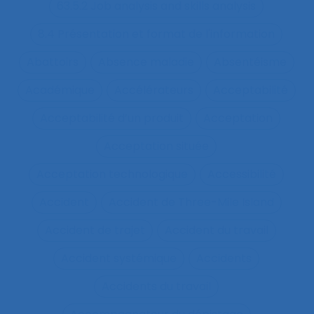
63.5.2 Job analysis and skills analysis
8.4 Présentation et format de l'information
Abattoirs
Absence maladie
Absentéisme
Académique
Accélérateurs
Acceptabilité
Acceptabilité d’un produit
Acceptation
Acceptation située
Acceptation technologique
Accessibilité
Accident
Accident de Three-Mile Island
Accident de trajet
Accident du travail
Accident systémique
Accidents
Accidents du travail