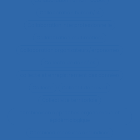
Collaboration humain-cobot
Collaboration humain/IA
Collaboration interprofessionnelle
Collaboration multimétiers
Collaboration organisateurs/ergonomes
Collecte de données
collecte et enregistrement des données
Collectif
Collectif de travail
Collectivité territoriale
combinaison approches ergonomique et
épidémiologique
Combined measures and indices