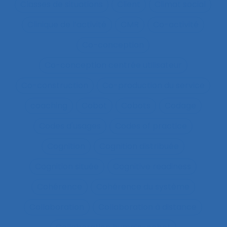
Classes de situations
Client
Climat social
Clinique de l’activité
CMR
Co-activité
Co-conception
Co-conception centrée utilisateur
Co-construction
Co-production du service
coaching
Cobot
Cobots
Codage
Codes d'usages
Codes of practice
Cognition
Cognition distribuée
Cognition située
Cognitive readiness
Cohérence
Cohérence du système
Collaboration
Collaboration à distance