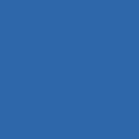
Artefact sonore
Articulation conception-usage
Artificial Intelligence
Artisan
Artistes
ASEM
Assainissement
Assembleurs
Assignation temporaire
Assistance client
Assistance hypermédia
association professionnelle
Assurance-qualité
Astreinte
Astreinte psychique
astreinte thermique
Asymétries
Atelier collaboratif
Atteintes à la santé et au collectif