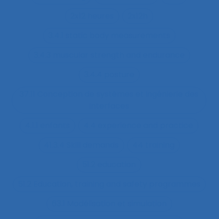
2x12 heures
2x12h
3.4.1 static body measurements
3.4.3 muscular strength and endurance
3.4.4 posture
37.11 Conception de systèmes et ingénierie des
interfaces
4.1.1 enfants
4.4 experience and practice
41.3.4 Skill demands
44 training
51.2 education
51.2 Education, training and safety programmes
63.1 Modélisation et simulation