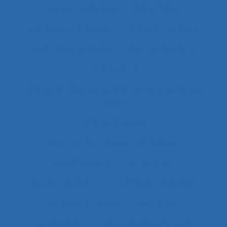
Cartes projectives
Catachrèse
Ceintures lombaires
Centrale nucléaire
Centrales nucléaires
Centre d’appels
centre de tri
Centres d'hébergement et de soins de longue
durée
Centres d’appels
Centres de conduite hydraulique.
Cérébrolésion
Certification
Certification ISO
Certification ISO 9001
Certification qualité
Certiphyto
Cervicalgies
Chaîne de déterminants