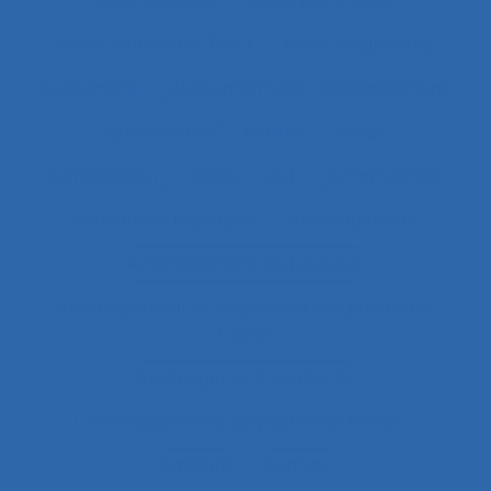
Aides optiques
Aides techniques
Aides-infirmières (ers)
Aides-soignantes
Ajustement
Ajustement des représentations
Ajustements
Alarme
Aléas
Alimentation
Alpes
ALT
Amartya Sen
Ambiances physiques
Aménagement
Aménagement de l’espace
Aménagement et disposition des postes de
travail
Aménagement territorial
Aménagements de postes de travail
Amiante
Analyse