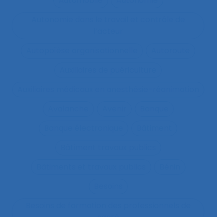
Automobile
Autonomie
Autonomie dans le travail et contrôle de
l’acteur
Autopoïèse organisationnelle
Autoroute
Auxiliaires de puériculture
Auxiliaires médicaux en anesthésie-réanimation
Avalanche
Avenir
Banque
Banque électronique
Bâtiment
Bâtiment travaux publics
Bâtiments et travaux publics
Bénin
Besoins
Besoins de formation des professionnels de