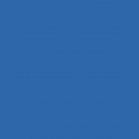
Agent
Agentivité
Agents de police
Agés
Agile
Agir collectif
Agriculture
agriculture durable
Agriculture familiale
Agro-living lab
Agroalimentaire
Agroécologie
Aide à domicile
Aide à l’intervention ergonomique
Aide à la compréhension
Aide à la décision
Aide à la manutention
Aide IHM
Aide médicale urgente
Aide soignant.e
Aide soignante
Aides à la conduite
Aides au travail
Aides informationnelles