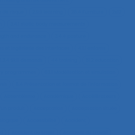
n de risque
2.9.9 learning
28.4 Furniture
2x12
h
3.4.1 static body measurements
ength and endurance
3.4.4 posture
s et ingénierie des interfaces
4.1.1 enfants
1.3.4 Skill demands
44 training
51.2 education
fety programmes
63.1 Modélisation et simulation
ysis
8.4 Présentation et format de l'information
Absentéisme
Académique
Accélérateurs
’un produit
Acceptation
Acceptation située
ologique
Accessibilité
Accident
nd
Accident de trajet
Accident du travail