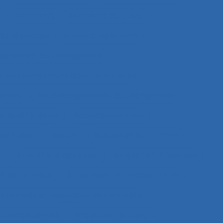
e
Accidents
Accidents du travail
u dépistage
Accompagnement
gnement au changement
au changement dans l’entreprise
itions
Accompagnement du changement
qualité de vie
Accomplissement
de travail
Accueil
Accueil de la clientèle
e
Acoustique des salles
Acquisition d’habilités
et de concept
Acquisition de connaissances
aissances et réalisation de concepts
les compétences
Acquisition de savoirs