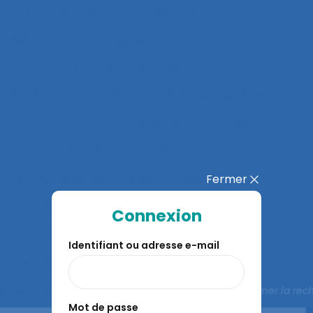
ctivités collectives
Activités de service
artagé
Activités Physiques Adaptées
et constructives
Activités répétitives
tabilité
Adaptabilité et flexibilité des systèmes
système
Adaptation
Adaptation à la règle
ion en situation de crise
Adaptation motrice
Administration électronique
adolescence
Fermer
 et acceptation
Aéronautique
Affect
Connexion
fects
Affichage tête-porté et projeté
Âge
Identifiant ou adresse e-mail
ts de police
Agés
Agile
Agir collectif
rable
Agriculture familiale
Agro-living lab
Fermer la rec
Mot de passe