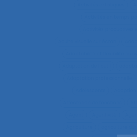
Activités artistiques
A
Activités en temps p
Activités productives 
Acuité visuelle sur écran
Adap
Adaptabilité et flexibilité du 
Adaptation de l’outil
adaptat
Adaptation professionnelle
Adolescents
Adoption
Affectation de fonctions
Af
Agent
Agentivité
Agen
Agriculture
agriculture du