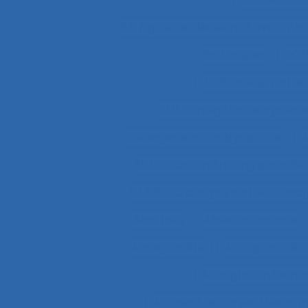
2.9.7 prise de décision et évaluatio
2x12 heures
2x12
3.4.3 muscular str
37.11 Conception de système
4.4 experience and practice
4
51.2 Education, training and sa
63.5.2 Job analysis and skills anal
Abattoirs
Absence maladie
Acceptabilité
Acceptabilité d
Acceptation techn
Accident de Three-Mile Isla