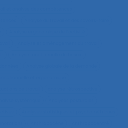
vail et analyse des compétences
étences
Analyse du travail et des savoirs-faire
e
Analyse ergonomique de l’activité
avail
Analyse et aménagement du travail
le
Analyse fonctionnelle du besoin
 données
Analyse globale de la demande
nisationnelle et ergonomique
tuations de travail
analyse rétrospective
nalyse systémique
Analyses posturales
ctives
Analyses statistiques et psychométriques
nnotations
Anthropocène
Anthropocentré