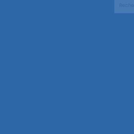
Agroalimentaire
Aide à l’intervention ergonomiqu
Aide à la manutention
Aide 
Aide soignante
Aides à la con
Aides optiques
Aides techniq
Ajustement
Ajustement des re
Alimentation
Alpes
A
Aménagemen
Aménagement et disposition de
Aménagements de pos
Analyse a priori de ri
Analyse conversationnelle