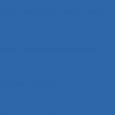
Agenda
Congrès de la SELF
L’ergonomie
Ressources
forme d'organisation du travail
ilités et temporalités contemporaines : comment les nouve
s ?
. Communication présentée au 56ème congrès de la SELF
orrespondent à votre recherche
alement des documents liés à :
ison entre les modes de dialogue
2.11.3 attention
on making and risk assessment