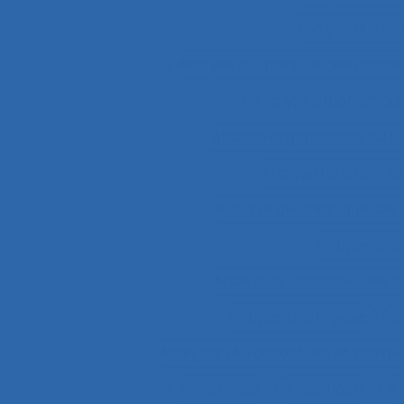
Analyse du tra
Analyse du travail et des comp
Analyse ergonomiqu
Analyse ergonomique du tr
Analyse fonctionnel
Analyse géométrique des
Analyse orga
Analyse quantitative des si
Analyse stratégique
a
Analyses rétrospectives et prospe
Ancienneté
Anesthésie
A