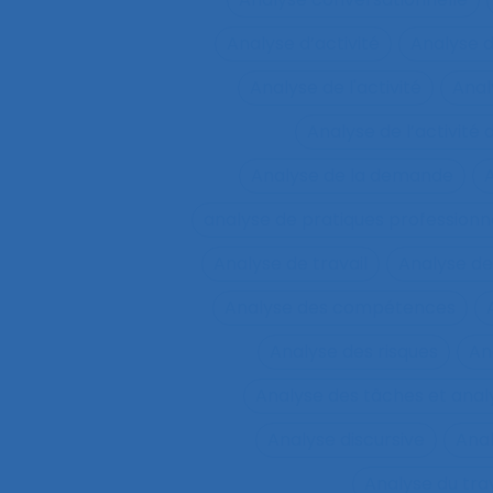
Analyse d’activité
Analyse 
Analyse de l'activité
Analy
Analyse de l’activité d
Analyse de la demande
A
analyse de pratiques professionn
Analyse de travail
Analyse de
Analyse des compétences
Analyse des risques
An
Analyse des tâches et ana
Analyse discursive
Anal
Analyse du tra