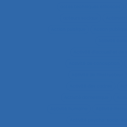
actes techniques efficaces
acteurs sociaux
Actimétr
Action publique
Action publique
Activité coll
Activité d’accueil et de
Activité de conception
Activité de l’instructeur
Activité des cadres
Ac
Activité domestique
Acti
Activité humaine
Activité inst
Activité psycho-socio-éd