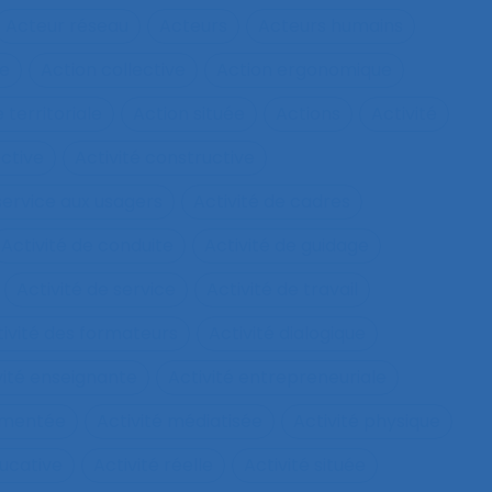
Acteur réseau
Acteurs
Acteurs humains
ie
Action collective
Action ergonomique
 territoriale
Action située
Actions
Activité
ective
Activité constructive
 service aux usagers
Activité de cadres
Activité de conduite
Activité de guidage
Activité de service
Activité de travail
tivité des formateurs
Activité dialogique
vité enseignante
Activité entrepreneuriale
rumentée
Activité médiatisée
Activité physique
ucative
Activité réelle
Activité située