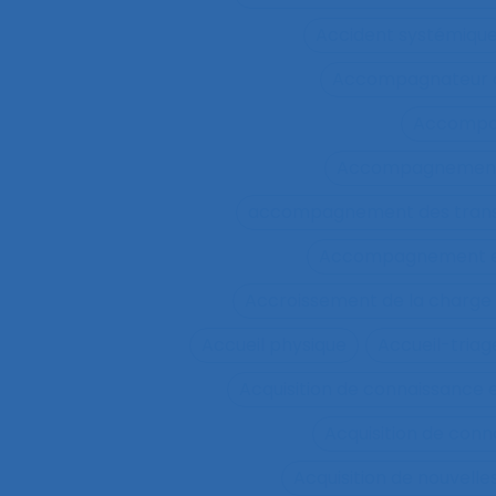
Accident systémiqu
Accompagnateur d
Accompa
Accompagnement 
accompagnement des trans
Accompagnement et 
Accroissement de la charge 
Accueil physique
Accueil-triag
Acquisition de connaissance 
Acquisition de conn
Acquisition de nouvel