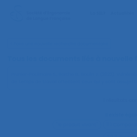
La SELF
Actualités
< Faire une nouvelle recherche documentaire
Tous les documents liés à
nouvelle 
Prunier-Poulmaire S., Barthe B., Boulin J. (2022).
Vulnérab
de temps de travail affectent ceux qui y sont assujetti
1 résultats c
Il existe ég
"le produit vivant"
11.1 Compara
2.9.7 decisi