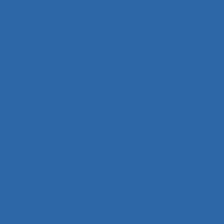
n de risque
2.9.9 learning
28.4 Furniture
2x12
h
3.4.1 static body measurements
ength and endurance
3.4.4 posture
s et ingénierie des interfaces
4.1.1 enfants
1.3.4 Skill demands
44 training
51.2 education
fety programmes
63.1 Modélisation et simulation
ysis
8.4 Présentation et format de l'information
Absentéisme
Académique
Accélérateurs
’un produit
Acceptation
Acceptation située
ologique
Accessibilité
Accident
nd
Accident de trajet
Accident du travail