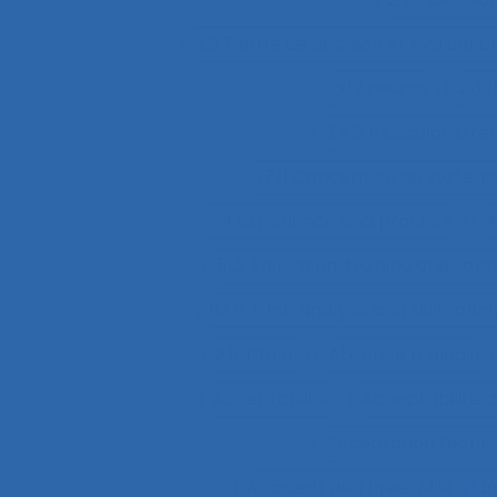
2.9.7 prise de décision et évaluatio
2x12 heures
2x12
3.4.3 muscular str
37.11 Conception de système
4.4 experience and practice
4
51.2 Education, training and sa
63.5.2 Job analysis and skills anal
Abattoirs
Absence maladie
Acceptabilité
Acceptabilité d
Acceptation techn
Accident de Three-Mile Isla