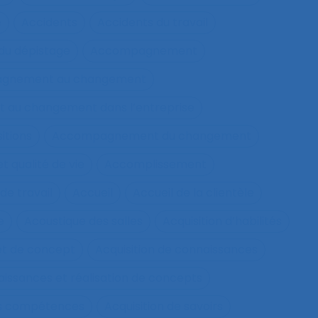
e
Accidents
Accidents du travail
u dépistage
Accompagnement
gnement au changement
au changement dans l’entreprise
itions
Accompagnement du changement
qualité de vie
Accomplissement
de travail
Accueil
Accueil de la clientèle
e
Acoustique des salles
Acquisition d’habilités
et de concept
Acquisition de connaissances
aissances et réalisation de concepts
les compétences
Acquisition de savoirs