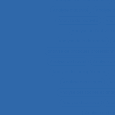
Analyse d’activité
Analyse 
Analyse de l'activité
Analy
Analyse de l’activité d
Analyse de la demande
A
analyse de pratiques professionn
Analyse de travail
Analyse de
Analyse des compétences
Analyse des risques
An
Analyse des tâches et ana
Analyse discursive
Anal
Analyse du tra