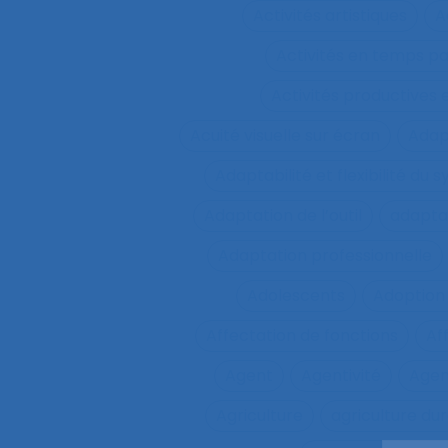
Activités artistiques
A
Activités en temps p
Activités productives 
Acuité visuelle sur écran
Adap
Adaptabilité et flexibilité du 
Adaptation de l’outil
adaptat
Adaptation professionnelle
Adolescents
Adoption
Affectation de fonctions
Af
Agent
Agentivité
Agen
Agriculture
agriculture du