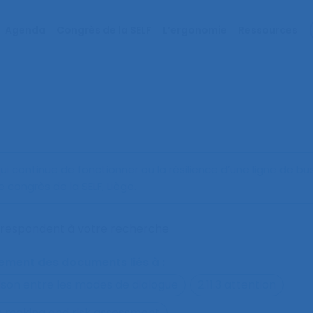
Agenda
Congrès de la SELF
L’ergonomie
Ressources
 continue de fonctionner ou la résilience d’une ligne de bu
ongrès de la SELF, Liège.
orrespondent à votre recherche
alement des documents liés à :
ison entre les modes de dialogue
2.11.3 attention
on making and risk assessment