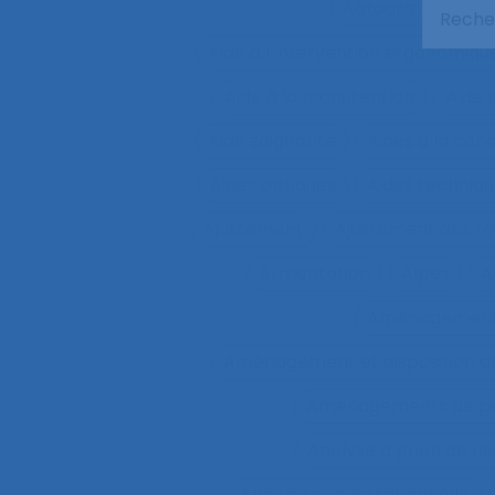
Agroalimentaire
Aide à l’intervention ergonomiqu
Aide à la manutention
Aide 
Aide soignante
Aides à la con
Aides optiques
Aides techniq
Ajustement
Ajustement des re
Alimentation
Alpes
A
Aménagemen
Aménagement et disposition de
Aménagements de pos
Analyse a priori de ri
Analyse conversationnelle