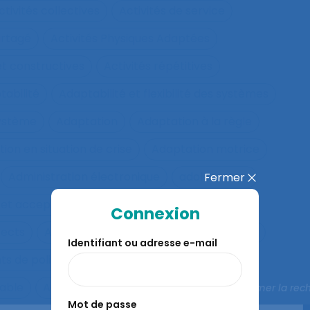
ctivités collectives
Activités de service
artagé
Activités Physiques Adaptées
et constructives
Activités répétitives
tabilité
Adaptabilité et flexibilité des systèmes
système
Adaptation
Adaptation à la règle
ion en situation de crise
Adaptation motrice
Administration électronique
adolescence
Fermer
 et acceptation
Aéronautique
Affect
Connexion
fects
Affichage tête-porté et projeté
Âge
Identifiant ou adresse e-mail
ts de police
Agés
Agile
Agir collectif
rable
Agriculture familiale
Agro-living lab
Fermer la rec
Mot de passe