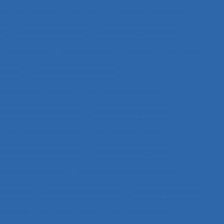
Acteur réseau
Acteurs
Acteurs humains
ie
Action collective
Action ergonomique
 territoriale
Action située
Actions
Activité
ective
Activité constructive
 service aux usagers
Activité de cadres
Activité de conduite
Activité de guidage
Activité de service
Activité de travail
tivité des formateurs
Activité dialogique
vité enseignante
Activité entrepreneuriale
rumentée
Activité médiatisée
Activité physique
ucative
Activité réelle
Activité située