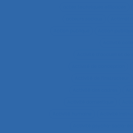
actes techniques efficaces
acteurs sociaux
Actimétr
Action publique
Action publique
Activité coll
Activité d’accueil et de
Activité de conception
Activité de l’instructeur
Activité des cadres
Ac
Activité domestique
Acti
Activité humaine
Activité inst
Activité psycho-socio-éd