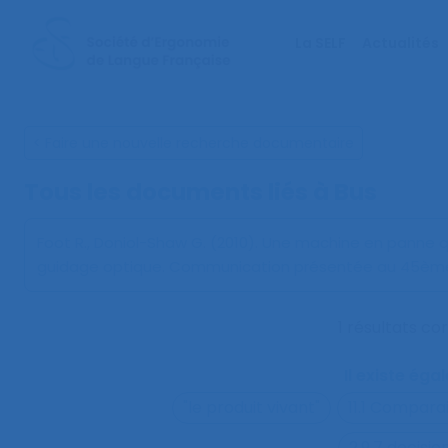
La SELF
Actualités
< Faire une nouvelle recherche documentaire
Tous les documents liés à
Bus
Foot R., Doniol-Shaw G. (2010).
Une machine en panne qui
guidage optique
. Communication présentée au 45ème c
1 résultats c
Il existe ég
"le produit vivant"
11.1 Compara
2.9.7 decisi