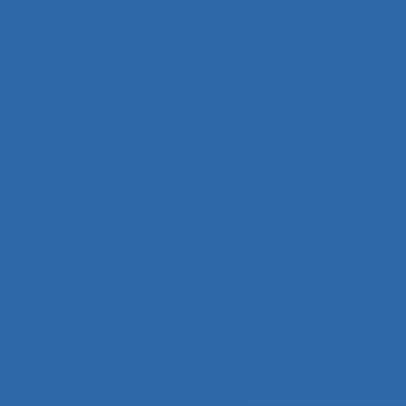
Accident systémiqu
Accompagnateur d
Accompa
Accompagnement 
accompagnement des trans
Accompagnement et 
Accroissement de la charge 
Accueil physique
Accueil-triag
Acquisition de connaissance 
Acquisition de conn
Acquisition de nouvel