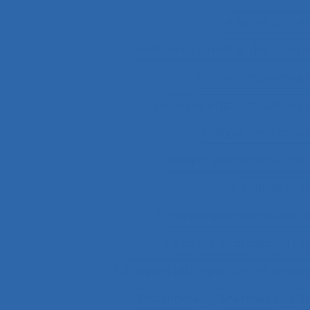
Analyse du tra
Analyse du travail et des comp
Analyse ergonomiqu
Analyse ergonomique du tr
Analyse fonctionnel
Analyse géométrique des
Analyse orga
Analyse quantitative des si
Analyse stratégique
a
Analyses rétrospectives et prospe
Ancienneté
Anesthésie
A