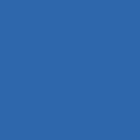
vail et analyse des compétences
étences
Analyse du travail et des savoirs-faire
e
Analyse ergonomique de l’activité
avail
Analyse et aménagement du travail
le
Analyse fonctionnelle du besoin
 données
Analyse globale de la demande
nisationnelle et ergonomique
tuations de travail
analyse rétrospective
nalyse systémique
Analyses posturales
ctives
Analyses statistiques et psychométriques
nnotations
Anthropocène
Anthropocentré